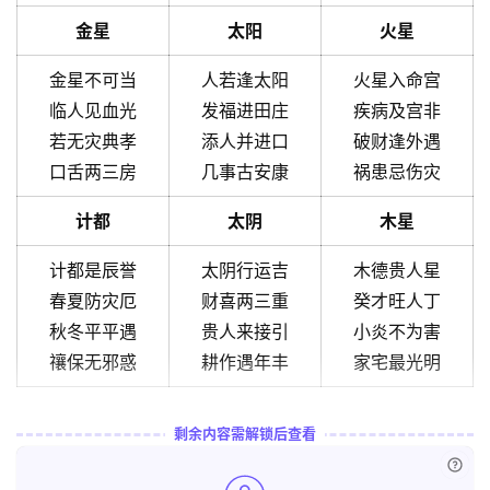
金星
太阳
火星
金星不可当
人若逢太阳
火星入命宫
临人见血光
发福进田庄
疾病及宫非
若无灾典孝
添人并进口
破财逢外遇
口舌两三房
几事古安康
祸患忌伤灾
计都
太阴
木星
计都是辰誉
太阴行运吉
木德贵人星
春夏防灾厄
财喜两三重
癸才旺人丁
秋冬平平遇
贵人来接引
小炎不为害
禳保无邪惑
耕作遇年丰
家宅最光明
剩余内容需解锁后查看
已付