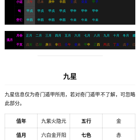
小运
戊
午
己
未
庚
申
辛
酉
壬
戌
癸
亥
甲
子
旬
甲戌
甲戌
甲戌
甲戌
甲申
甲申
甲申
空亡
申酉
申酉
申酉
申酉
午未
午未
午未
月份
正月
二月
三月
四月
五月
六月
七月
八月
九月
十月
冬月
腊月
流月
干支
戊
寅
己
卯
庚
辰
辛
巳
壬
午
癸
未
甲
申
乙
酉
丙
戌
丁
亥
戊
子
己
丑
九星
九星信息仅为奇门遁甲所用，若对奇门遁甲不了解，可忽略
此部分。
值年
九紫火隐元
五行
金
值月
六白金开阳
七色
赤