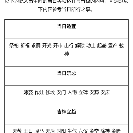
以下为此人出生时的当日各项适宜与晋级的内容，可通过以
下内容参考当日所行之事。
当日适宜
祭祀 祈福 求嗣 开光 开市 出行 解除 动土 起基 置产 栽
种
当日禁忌
嫁娶 作灶 修坟 安门 入宅 立碑 安葬 安床
吉神宜趋
天赦 王日 驿马 天后 时阳 生气 六仪 金堂 除神 金匮