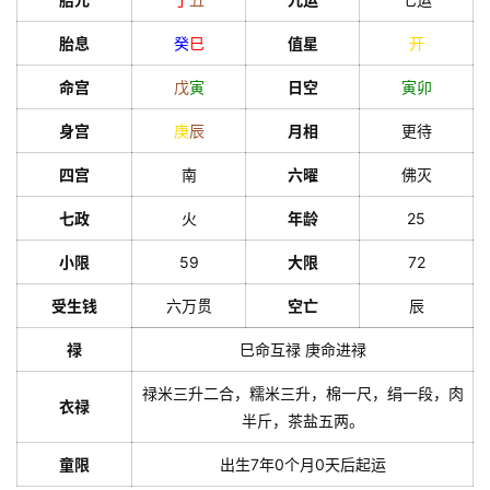
胎息
癸
巳
值星
开
命宫
戊
寅
日空
寅
卯
身宫
庚
辰
月相
更待
四宫
南
六曜
佛灭
七政
火
年龄
25
小限
59
大限
72
受生钱
六万贯
空亡
辰
禄
巳命互禄 庚命进禄
禄米三升二合，糯米三升，棉一尺，绢一段，肉
衣禄
半斤，茶盐五两。
童限
出生7年0个月0天后起运