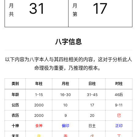
31
17
月
月
共
第
八字信息
以下内容为八字本人与其四柱相关的内容，这对于分析此人
命理极为重要，乃推理的根本。
类别
年柱
月柱
日柱
时柱
年龄
1-15
16-30
31-45
46后
公历
2000
10
17
9-11
农历
2000
9
20
巳
十神
食神
偏印
日主
正印
天干
庚
丙
戊
丁