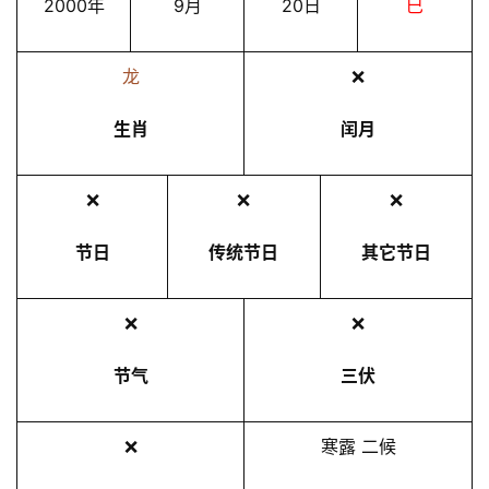
2000年
9月
20日
巳
龙
❌
生肖
闰月
❌
❌
❌
节日
传统节日
其它节日
❌
❌
节气
三伏
❌
寒露 二候