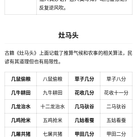
反复逆风吹。
灶马头
古籍《灶马头》上面记载了推算气候和农事的相关算法，民
谚有其道理但也有局限性。
几鼠偷粮
八鼠偷粮
草子几分
草子八分
几牛耕田
九牛耕田
花收几分
花收十一分
几龙治水
十二龙治水
几马驮谷
二马驮谷
几鸡抢米
五鸡抢米
几姑看蚕
五姑看蚕
几屠共猪
七屠共猪
甲田几分
甲田二分