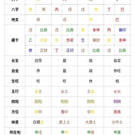
八字
庚
辰
丙
戌
戊
申
丁
巳
地支
辰
戌
申
巳
戊
比肩
戊
比肩
庚
食神
丙
偏印
藏干
乙
正官
辛
伤官
壬
偏财
庚
食神
癸
正财
丁
正印
戊
比肩
戊
比肩
长生
冠带
墓
病
临官
自坐
养
墓
病
帝旺
生旺
旺
旺
休
相
五行
金
土
火
土
土
金
火
火
阴阳
阳
阳
阳
阳
阳
阳
阴
阴
方位
西
中
南
中
中
西
南
南
纳音
白蜡
金
屋上土
大驿土
沙中土
所在旬
甲
戌
甲
申
甲
辰
甲
寅