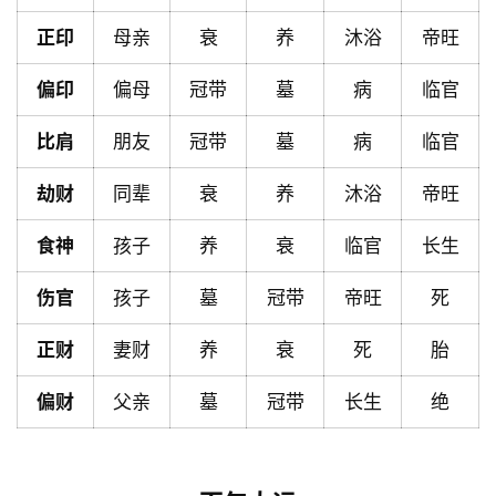
首
正印
母亲
衰
养
沐浴
帝旺
页
偏印
偏母
冠带
墓
病
临官
黄
比肩
朋友
冠带
墓
病
临官
历
劫财
同辈
衰
养
沐浴
帝旺
占
食神
孩子
养
衰
临官
长生
卜
伤官
孩子
墓
冠带
帝旺
死
正财
妻财
养
衰
死
胎
命
理
登录
注册
偏财
父亲
墓
冠带
长生
绝
解