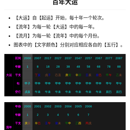
百年大运
梦
【大运】自【起运】开始，每十年一个轮次。
A
【流年】为每一轮【大运】中的每一年。
I
【流月】为每一轮【流年】中的每个月份。
服
图表中的【文字颜色】分别对应相应各自的【五行】。
务
区间
2000
2007
2017
2027
2037
2047
2057
2067
2077
2087
会
年龄
1
8
18
28
38
48
58
68
78
88
员
大运
干支
丁
亥
戊
子
己
丑
庚
寅
辛
卯
壬
辰
癸
巳
甲
午
乙
未
旬
甲子
甲申
甲申
甲申
甲申
甲申
甲申
甲申
甲午
甲午
空亡
戌亥
午未
午未
午未
午未
午未
午未
午未
辰巳
辰巳
年份
2000
2001
2002
2003
2004
2005
2006
年龄
1
2
3
4
5
6
7
干支
庚
辰
辛
巳
壬
午
癸
未
甲
申
乙
酉
丙
戌
流年