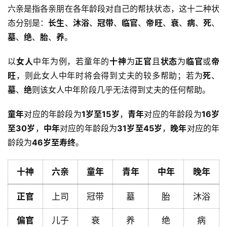
六亲是指各亲朋在各年龄段对自己的帮扶状态，这十二种状
态分别是：
长生
、
沐浴
、
冠带
、
临官
、
帝旺
、
衰
、
病
、
死
、
墓
、
绝
、
胎
、
养
。
以
女人
中年为例，若童年的
十神
为
正官
且
状态
为
临官
或
帝
旺
，则此女人中年时将会得到丈夫的较多帮助；若为
死
、
墓
、
绝
则该女人中年阶段几乎无法得到丈夫的任何帮助。
童年
对应的年龄段为
1岁至15岁
，
青年
对应的年龄段为
16岁
至30岁
，
中年
对应的年龄段为
31岁至45岁
，
晚年
对应的年
龄段为
46岁至寿终
。
十神
六亲
童年
青年
中年
晚年
正官
上司
冠带
墓
胎
沐浴
偏官
儿子
衰
养
绝
病