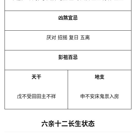
凶煞宜忌
厌对 招摇 复日 五离
彭祖百忌
天干
地支
戊不受田田主不祥
申不安床鬼祟入房
六亲十二长生状态