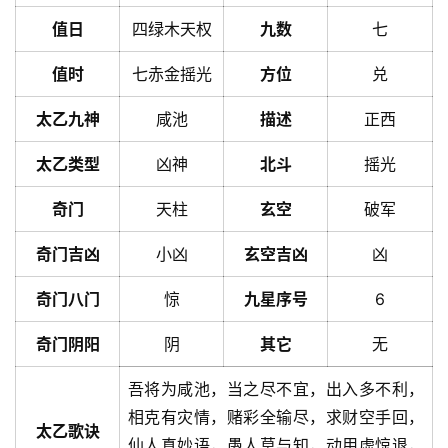
值日
四绿木天权
九数
七
值时
七赤金摇光
方位
兑
太乙九神
咸池
描述
正西
太乙类型
凶神
北斗
摇光
奇门
天柱
玄空
破军
奇门吉凶
小凶
玄空吉凶
凶
奇门八门
惊
九星序号
6
奇门阴阳
阴
其它
无
吾将为咸池，当之尽不宜，出入多不利，
相克有灾情，赌彩全输尽，求财空手回，
太乙歌诀
仙人真妙语，愚人莫与知，动用虚惊退，