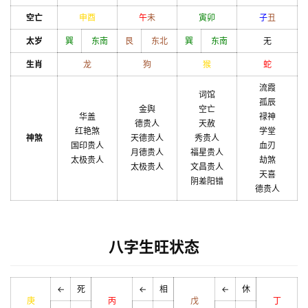
空亡
申
酉
午
未
寅
卯
子
丑
太岁
巽
东南
艮
东北
巽
东南
无
生肖
龙
狗
猴
蛇
流霞
词馆
孤辰
金舆
空亡
华盖
禄神
德贵人
天赦
红艳煞
学堂
神煞
天德贵人
秀贵人
国印贵人
血刃
月德贵人
福星贵人
太极贵人
劫煞
太极贵人
文昌贵人
天喜
阴差阳错
德贵人
八字生旺状态
←
死
←
相
←
休
庚
丙
戊
丁