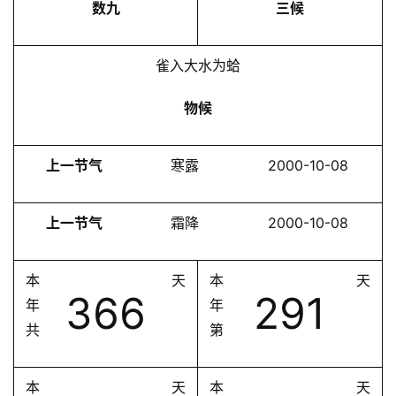
数九
三候
雀入大水为蛤
物候
上一节气
寒露
2000-10-08
上一节气
霜降
2000-10-08
本
天
本
天
366
291
年
年
共
第
本
天
本
天