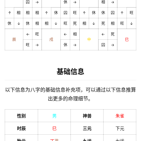
囚
→
休
→
相
→
↑
相
相
相
↑
休
囚
旺
↑
休
休
囚
↑
旺
休
↓
休
相
相
↓
旺
死
相
↓
死
相
旺
↓
←
旺
←
相
←
死
辰
戌
申
巳
旺
→
休
→
囚
→
基础信息
以下信息为八字的基础信息补充项，可以通过以下信息推算
出更多的命理细节。
性别
男
神兽
朱雀
时辰
巳
三元
下元
胎元
丁
丑
九运
七运