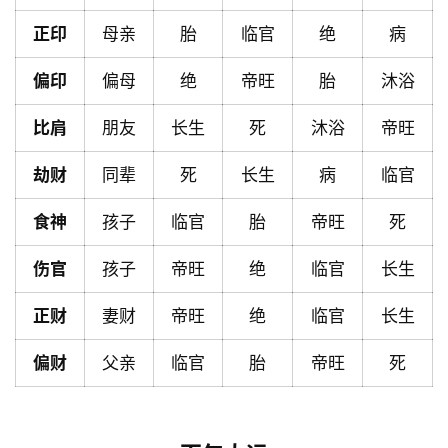
首
页
正印
母亲
胎
临官
绝
病
偏印
偏母
绝
帝旺
胎
沐浴
黄
比肩
朋友
长生
死
沐浴
帝旺
历
劫财
同辈
死
长生
病
临官
占
食神
孩子
临官
胎
帝旺
死
卜
伤官
孩子
帝旺
绝
临官
长生
命
正财
妻财
帝旺
绝
临官
长生
理
登录
注册
偏财
父亲
临官
胎
帝旺
死
解
梦