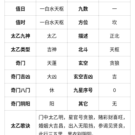
值日
一白水天枢
九数
一
值时
一白水天枢
方位
坎
太乙九神
太乙
描述
正北
太乙类型
吉神
北斗
天枢
奇门
天蓬
玄空
贪狼
奇门吉凶
大凶
玄空吉凶
吉
奇门八门
休
九星序号
0
奇门阴阳
阳
其它
无
门中太乙明，星官号贪狼，赌彩财喜旺，
太乙歌诀
婚姻大吉昌，出入无阻挡，参谒见贤良，
此行三五里，黑衣别阴阳。