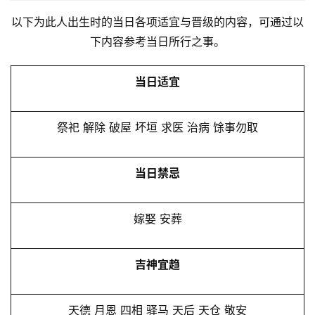
以下为此人出生时的当日各项适宜与晋级的内容，可通过以
下内容参考当日所行之事。
当日适宜
祭祀 解除 破屋 坏垣 求医 治病 馀事勿取
当日禁忌
嫁娶 安葬
吉神宜趋
天德 月恩 四相 驿马 天后 天仓 敬安