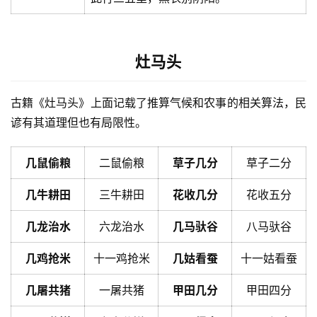
灶马头
古籍《灶马头》上面记载了推算气候和农事的相关算法，民
谚有其道理但也有局限性。
几鼠偷粮
二鼠偷粮
草子几分
草子二分
几牛耕田
三牛耕田
花收几分
花收五分
几龙治水
六龙治水
几马驮谷
八马驮谷
几鸡抢米
十一鸡抢米
几姑看蚕
十一姑看蚕
几屠共猪
一屠共猪
甲田几分
甲田四分