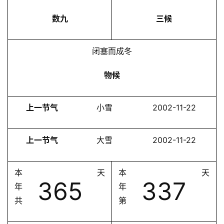
数九
三候
闭塞而成冬
物候
上一节气
小雪
2002-11-22
上一节气
大雪
2002-11-22
本
天
本
天
365
337
年
年
共
第