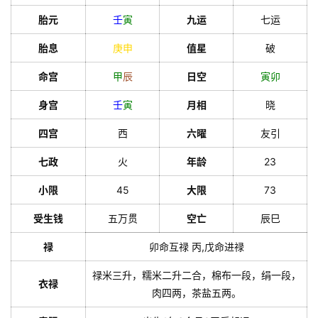
胎元
壬
寅
九运
七运
胎息
庚
申
值星
破
命宫
甲
辰
日空
寅
卯
身宫
壬
寅
月相
晓
四宫
西
六曜
友引
七政
火
年龄
23
小限
45
大限
73
受生钱
五万贯
空亡
辰巳
禄
卯命互禄 丙,戊命进禄
禄米三升，糯米二升二合，棉布一段，绢一段，
衣禄
肉四两，茶盐五两。