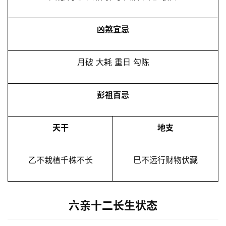
凶煞宜忌
月破 大耗 重日 勾陈
彭祖百忌
天干
地支
乙不栽植千株不长
巳不远行财物伏藏
六亲十二长生状态