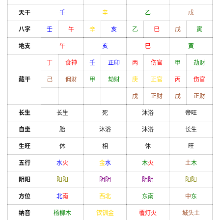
天干
壬
辛
乙
戊
八字
壬
午
辛
亥
乙
巳
戊
寅
地支
午
亥
巳
寅
丁
食神
壬
正印
丙
伤官
甲
劫财
藏干
己
偏财
甲
劫财
庚
正官
丙
伤官
戊
正财
戊
正财
长生
长生
死
沐浴
帝旺
自坐
胎
沐浴
沐浴
长生
生旺
休
相
休
旺
五行
水
火
金
水
木
火
土
木
阴阳
阳
阳
阴
阴
阴
阴
阳
阳
方位
北
南
西北
东南
中
东
纳音
杨柳木
钗钏金
覆灯火
城头土