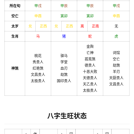
所在旬
甲
戌
甲
辰
甲
辰
甲
戌
空亡
申
酉
寅
卯
寅
卯
申
酉
太岁
兑
正西
兑
正西
离
正南
无
生肖
马
猪
蛇
虎
金舆
亡神
词馆
桃花
驿马
孤鸾煞
空亡
秀贵人
学堂
德贵人
劫煞
神煞
红艳煞
血刃
十恶大败
羊刃
文昌贵人
劫煞
天德贵人
天厨贵人
太极贵人
国印贵人
天乙贵人
文昌贵人
太极贵人
八字生旺状态