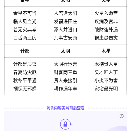
金星
太阳
火星
金星不可当
人若逢太阳
火星入命宫
临人见血光
发福进田庄
疾病及宫非
若无灾典孝
添人并进口
破财逢外遇
口舌两三房
几事古安康
祸患忌伤灾
计都
太阴
木星
计都是辰誉
太阴行运吉
木德贵人星
春夏防灾厄
财喜两三重
癸才旺人丁
秋冬平平遇
贵人来接引
小炎不为害
禳保无邪惑
耕作遇年丰
家宅最光明
剩余内容需解锁后查看
已付