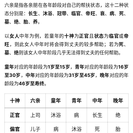
六亲是指各亲朋在各年龄段对自己的帮扶状态，这十二种状
态分别是：
长生
、
沐浴
、
冠带
、
临官
、
帝旺
、
衰
、
病
、
死
、
墓
、
绝
、
胎
、
养
。
以
女人
中年为例，若童年的
十神
为
正官
且
状态
为
临官
或
帝
旺
，则此女人中年时将会得到丈夫的较多帮助；若为
死
、
墓
、
绝
则该女人中年阶段几乎无法得到丈夫的任何帮助。
童年
对应的年龄段为
1岁至15岁
，
青年
对应的年龄段为
16岁
至30岁
，
中年
对应的年龄段为
31岁至45岁
，
晚年
对应的年
龄段为
46岁至寿终
。
十神
六亲
童年
青年
中年
晚年
正官
上司
沐浴
病
长生
绝
偏官
儿子
病
沐浴
死
胎