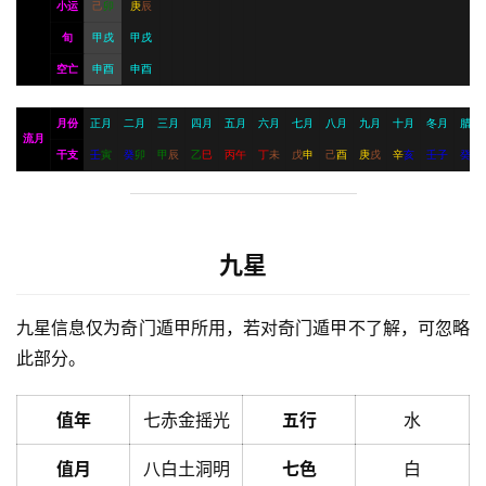
小运
己
卯
庚
辰
旬
甲戌
甲戌
空亡
申酉
申酉
月份
正月
二月
三月
四月
五月
六月
七月
八月
九月
十月
冬月
腊月
流月
干支
壬
寅
癸
卯
甲
辰
乙
巳
丙
午
丁
未
戊
申
己
酉
庚
戌
辛
亥
壬
子
癸
丑
九星
九星信息仅为奇门遁甲所用，若对奇门遁甲不了解，可忽略
此部分。
值年
七赤金摇光
五行
水
值月
八白土洞明
七色
白