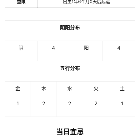
童限
出生1年6个月0天后起运
阴阳分布
阴
4
阳
4
五行分布
金
木
水
火
土
1
2
2
2
1
当日宜忌