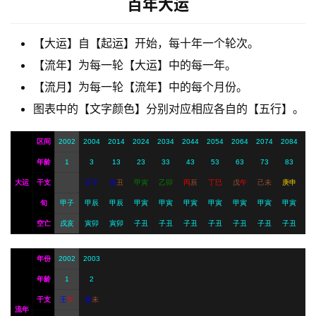
百年大运
【大运】自【起运】开始，每十年一个轮次。
A
【流年】为每一轮【大运】中的每一年。
I
服
【流月】为每一轮【流年】中的每个月份。
务
图表中的【文字颜色】分别对应相应各自的【五行】。
区间
2002
2004
2014
2024
2034
2044
2054
2064
2074
2084
会
年龄
1
3
13
23
33
43
53
63
73
83
员
大运
干支
壬
子
癸
丑
甲
寅
乙
卯
丙
辰
丁
巳
戊
午
己
未
庚
申
旬
甲子
甲辰
甲辰
甲寅
甲寅
甲寅
甲寅
甲寅
甲寅
甲寅
空亡
戌亥
寅卯
寅卯
子丑
子丑
子丑
子丑
子丑
子丑
子丑
年份
2002
2003
年龄
1
2
干支
壬
午
癸
未
流年