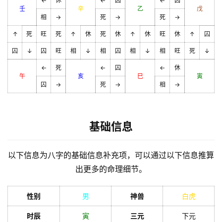
←
休
←
囚
←
囚
壬
辛
乙
戊
相
→
死
→
死
→
↑
死
旺
死
↑
休
死
休
↑
休
旺
休
↑
囚
囚
↓
囚
旺
相
↓
相
囚
相
↓
相
旺
死
↓
←
死
←
囚
←
休
午
亥
巳
寅
囚
→
死
→
相
→
基础信息
以下信息为八字的基础信息补充项，可以通过以下信息推算
出更多的命理细节。
性别
男
神兽
白虎
时辰
寅
三元
下元