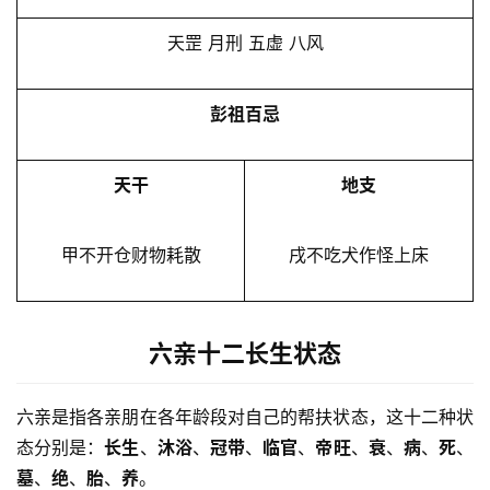
天罡 月刑 五虚 八风
彭祖百忌
天干
地支
甲不开仓财物耗散
戌不吃犬作怪上床
六亲十二长生状态
六亲是指各亲朋在各年龄段对自己的帮扶状态，这十二种状
态分别是：
长生
、
沐浴
、
冠带
、
临官
、
帝旺
、
衰
、
病
、
死
、
墓
、
绝
、
胎
、
养
。