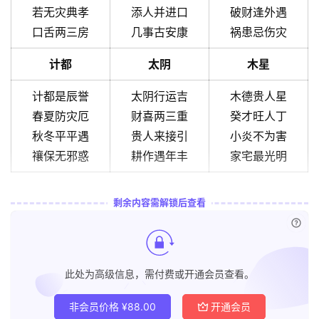
若无灾典孝
添人并进口
破财逢外遇
口舌两三房
几事古安康
祸患忌伤灾
计都
太阴
木星
计都是辰誉
太阴行运吉
木德贵人星
春夏防灾厄
财喜两三重
癸才旺人丁
秋冬平平遇
贵人来接引
小炎不为害
禳保无邪惑
耕作遇年丰
家宅最光明
剩余内容需解锁后查看
已付
此处为高级信息，需付费或开通会员查看。
非会员价格
¥
88.00
开通会员