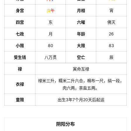
身宫
庚
午
月相
宵
四宫
东
六曜
佛灭
七政
月
年龄
26
小限
80
大限
83
受生钱
八万贯
空亡
辰
禄
寅命互禄
禄米三升，糯米二升六合，棉布一尺，绢一段，
衣禄
肉六两，茶盐五两。
童限
出生3年7个月20天后起运
阴阳分布