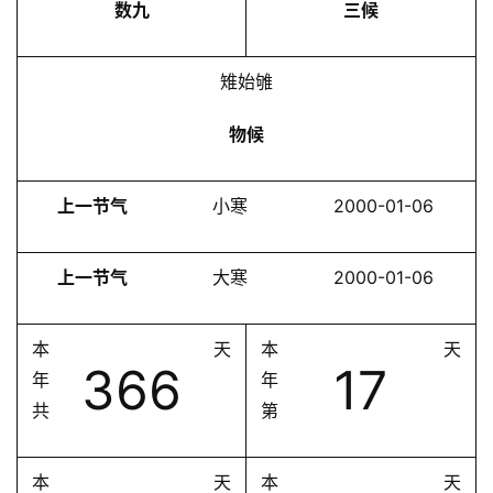
数九
三候
雉始雊
物候
上一节气
小寒
2000-01-06
上一节气
大寒
2000-01-06
本
天
本
天
366
17
年
年
共
第
本
天
本
天