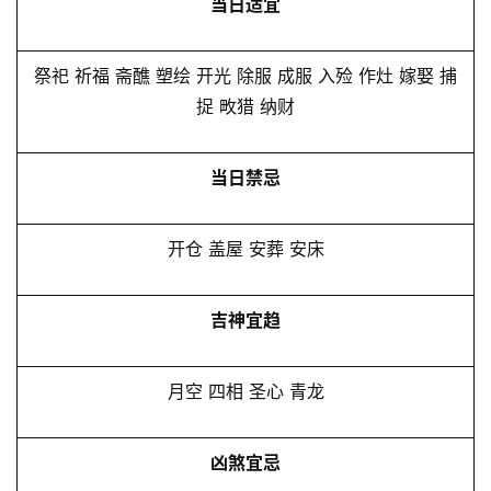
当日适宜
祭祀 祈福 斋醮 塑绘 开光 除服 成服 入殓 作灶 嫁娶 捕
捉 畋猎 纳财
当日禁忌
开仓 盖屋 安葬 安床
吉神宜趋
月空 四相 圣心 青龙
凶煞宜忌