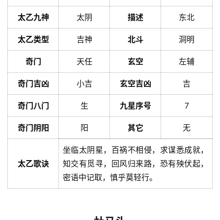
太乙九神
太阴
描述
东北
太乙类型
吉神
北斗
洞明
奇门
天任
玄空
左辅
奇门吉凶
小吉
玄空吉凶
吉
奇门八门
生
九星序号
7
奇门阴阳
阳
其它
无
坐临太阴星，百祸不相侵，求谋悉成就，
太乙歌诀
知交有觅寻，回风归来路，恐有殃伏起，
密语中记取，慎乎莫轻行。