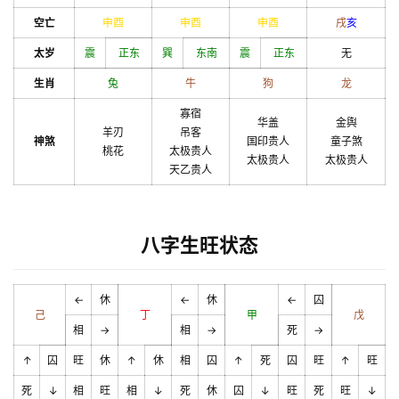
空亡
申
酉
申
酉
申
酉
戌
亥
太岁
震
正东
巽
东南
震
正东
无
生肖
兔
牛
狗
龙
寡宿
华盖
金舆
羊刃
吊客
神煞
国印贵人
童子煞
桃花
太极贵人
太极贵人
太极贵人
天乙贵人
八字生旺状态
←
休
←
休
←
囚
己
丁
甲
戊
相
→
相
→
死
→
↑
囚
旺
休
↑
休
相
囚
↑
死
囚
旺
↑
旺
死
↓
相
旺
相
↓
死
休
囚
↓
旺
死
旺
↓