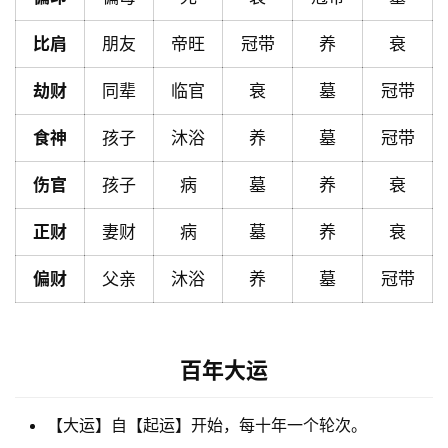
比肩
朋友
帝旺
冠带
养
衰
黄
历
劫财
同辈
临官
衰
墓
冠带
食神
孩子
沐浴
养
墓
冠带
占
伤官
孩子
病
墓
养
衰
卜
正财
妻财
病
墓
养
衰
命
偏财
父亲
沐浴
养
墓
冠带
理
登录
注册
百年大运
解
梦
【大运】自【起运】开始，每十年一个轮次。