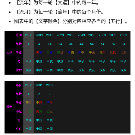
【流年】为每一轮【大运】中的每一年。
A
【流月】为每一轮【流年】中的每个月份。
I
图表中的【文字颜色】分别对应相应各自的【五行】。
服
务
区间
2000
2003
2013
2023
2033
2043
2053
2063
2073
2083
年龄
1
4
14
24
34
44
54
64
74
84
会
大运
干支
丙
子
乙
亥
甲
戌
癸
酉
壬
申
辛
未
庚
午
己
巳
戊
辰
员
旬
甲子
甲戌
甲戌
甲戌
甲子
甲子
甲子
甲子
甲子
甲子
空亡
戌亥
申酉
申酉
申酉
戌亥
戌亥
戌亥
戌亥
戌亥
戌亥
年份
2000
2001
2002
年龄
1
2
3
干支
庚
辰
辛
巳
壬
午
流年
小运
丁
卯
丙
寅
乙
丑
旬
甲戌
甲戌
甲戌
空亡
申酉
申酉
申酉