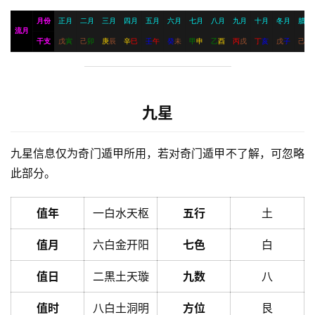
月份
正月
二月
三月
四月
五月
六月
七月
八月
九月
十月
冬月
腊月
流月
干支
戊
寅
己
卯
庚
辰
辛
巳
壬
午
癸
未
甲
申
乙
酉
丙
戌
丁
亥
戊
子
己
丑
九星
九星信息仅为奇门遁甲所用，若对奇门遁甲不了解，可忽略
此部分。
值年
一白水天枢
五行
土
值月
六白金开阳
七色
白
值日
二黒土天璇
九数
八
值时
八白土洞明
方位
艮