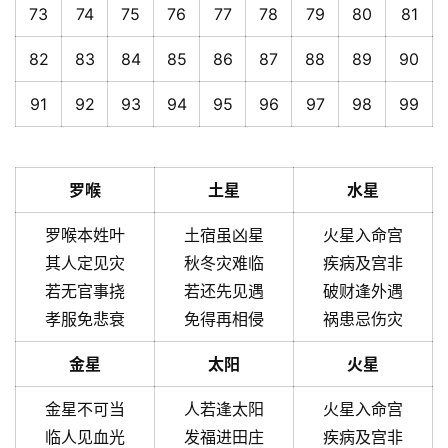
73
74
75
76
77
78
79
80
81
82
83
84
85
86
87
88
89
90
91
92
93
94
95
96
97
98
99
罗喉
土星
水星
罗喉本姓叶
土宿虽凶星
火星入命宫
其人定见灾
秋冬灾难临
疾病及宫非
若无官事挠
若还先见遇
破财逢外遇
孝服免悲衰
免得再相侵
祸患忌伤灾
金星
太阳
火星
金星不可当
人若逢太阳
火星入命宫
临人见血光
发福进田庄
疾病及宫非