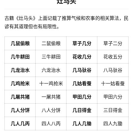
灶马头
古籍《灶马头》上面记载了推算气候和农事的相关算法，民
谚有其道理但也有局限性。
几鼠偷粮
二鼠偷粮
草子几分
草子二分
几牛耕田
三牛耕田
花收几分
花收五分
几龙治水
六龙治水
几马驮谷
八马驮谷
几鸡抢米
十一鸡抢米
几姑看蚕
十一姑看蚕
几屠共猪
一屠共猪
甲田几分
甲田六分
几人分饼
八人分饼
几日得金
三日得金
几人几丙
四人八丙
几人几锄
四人九锄