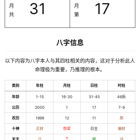
31
17
月
月
共
第
八字信息
以下内容为八字本人与其四柱相关的内容，这对于分析此人
命理极为重要，乃推理的根本。
类别
年柱
月柱
日柱
时柱
年龄
1-15
16-30
31-45
46后
公历
2000
1
17
7-9
农历
1999
12
11
辰
十神
正财
伤官
日主
偏财
天干
己
丁
甲
戊