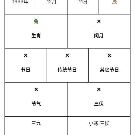
1999年
12月
11日
辰
兔
❌
生肖
闰月
❌
❌
❌
节日
传统节日
其它节日
❌
❌
节气
三伏
三九
小寒 三候