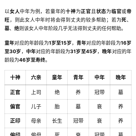
以
女人
中年为例，若童年的
十神
为
正官
且
状态
为
临官
或
帝
旺
，则此女人中年时将会得到丈夫的较多帮助；若为
死
、
墓
、
绝
则该女人中年阶段几乎无法得到丈夫的任何帮助。
童年
对应的年龄段为
1岁至15岁
，
青年
对应的年龄段为
16岁
至30岁
，
中年
对应的年龄段为
31岁至45岁
，
晚年
对应的年
龄段为
46岁至寿终
。
十神
六亲
童年
青年
中年
晚年
正官
上司
绝
养
冠带
墓
偏官
儿子
胎
墓
衰
养
正印
母亲
长生
冠带
衰
养
首
页
偏印
偏母
死
衰
冠带
墓