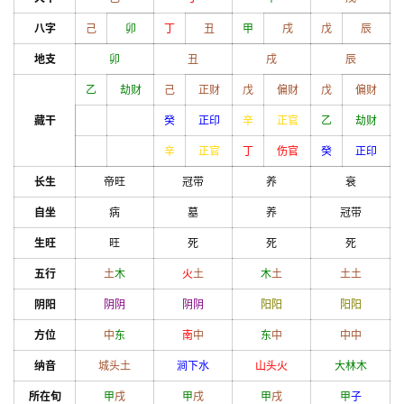
八字
己
卯
丁
丑
甲
戌
戊
辰
地支
卯
丑
戌
辰
乙
劫财
己
正财
戊
偏财
戊
偏财
藏干
癸
正印
辛
正官
乙
劫财
辛
正官
丁
伤官
癸
正印
长生
帝旺
冠带
养
衰
自坐
病
墓
养
冠带
生旺
旺
死
死
死
五行
土
木
火
土
木
土
土
土
阴阳
阴
阴
阴
阴
阳
阳
阳
阳
方位
中
东
南
中
东
中
中
中
纳音
城头土
涧下水
山头火
大林木
所在旬
甲
戌
甲
戌
甲
戌
甲
子