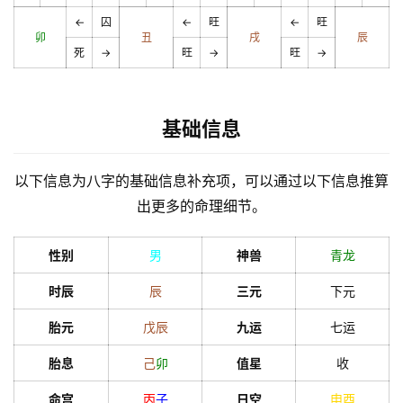
←
囚
←
旺
←
旺
卯
丑
戌
辰
死
→
旺
→
旺
→
基础信息
以下信息为八字的基础信息补充项，可以通过以下信息推算
出更多的命理细节。
性别
男
神兽
青龙
时辰
辰
三元
下元
胎元
戊
辰
九运
七运
胎息
己
卯
值星
收
命宫
丙
子
日空
申
酉