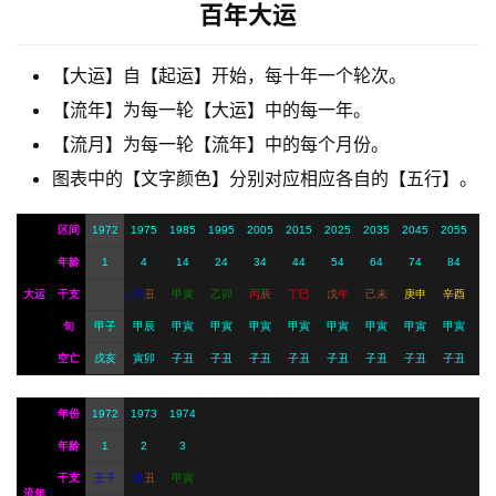
百年大运
【大运】自【起运】开始，每十年一个轮次。
A
I
【流年】为每一轮【大运】中的每一年。
服
【流月】为每一轮【流年】中的每个月份。
务
图表中的【文字颜色】分别对应相应各自的【五行】。
区间
1972
1975
1985
1995
2005
2015
2025
2035
2045
2055
会
年龄
1
4
14
24
34
44
54
64
74
84
员
大运
干支
癸
丑
甲
寅
乙
卯
丙
辰
丁
巳
戊
午
己
未
庚
申
辛
酉
旬
甲子
甲辰
甲寅
甲寅
甲寅
甲寅
甲寅
甲寅
甲寅
甲寅
空亡
戌亥
寅卯
子丑
子丑
子丑
子丑
子丑
子丑
子丑
子丑
年份
1972
1973
1974
年龄
1
2
3
干支
壬
子
癸
丑
甲
寅
流年