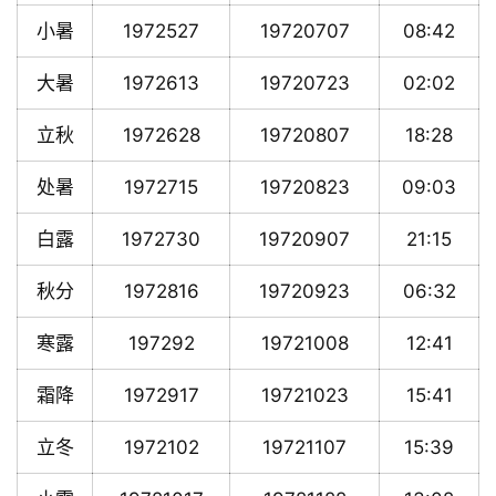
小暑
1972527
19720707
08:42
大暑
1972613
19720723
02:02
立秋
1972628
19720807
18:28
处暑
1972715
19720823
09:03
白露
1972730
19720907
21:15
秋分
1972816
19720923
06:32
寒露
197292
19721008
12:41
霜降
1972917
19721023
15:41
立冬
1972102
19721107
15:39