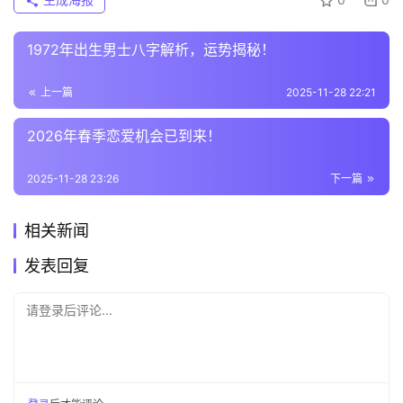
1972年出生男士八字解析，运势揭秘！
上一篇
2025-11-28 22:21
2026年春季恋爱机会已到来！
2025-11-28 23:26
下一篇
相关新闻
发表回复
请登录后评论...