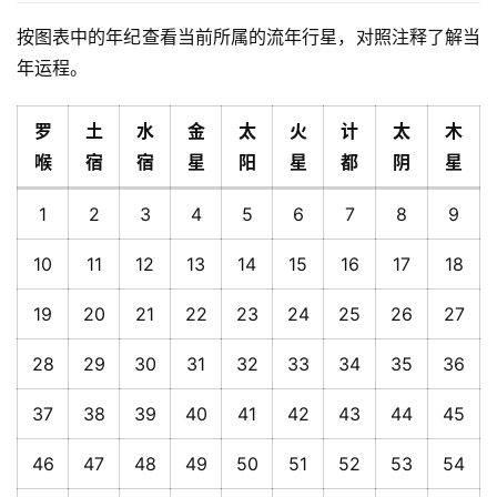
按图表中的年纪查看当前所属的流年行星，对照注释了解当
年运程。
罗
土
水
金
太
火
计
太
木
喉
宿
宿
星
阳
星
都
阴
星
1
2
3
4
5
6
7
8
9
10
11
12
13
14
15
16
17
18
19
20
21
22
23
24
25
26
27
28
29
30
31
32
33
34
35
36
37
38
39
40
41
42
43
44
45
46
47
48
49
50
51
52
53
54