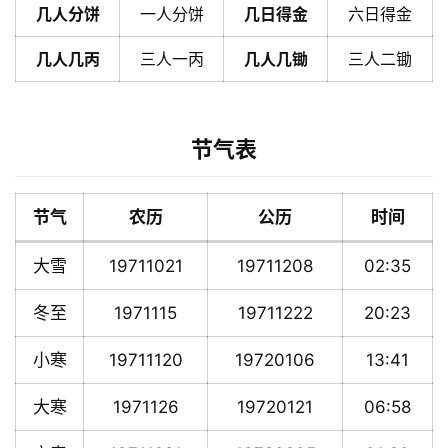
几人分饼
一人分饼
几日得金
六日得金
几人几丙
三人一丙
几人几锄
三人二锄
节气表
节气
农历
公历
时间
大雪
19711021
19711208
02:35
冬至
1971115
19711222
20:23
小寒
19711120
19720106
13:41
大寒
1971126
19720121
06:58