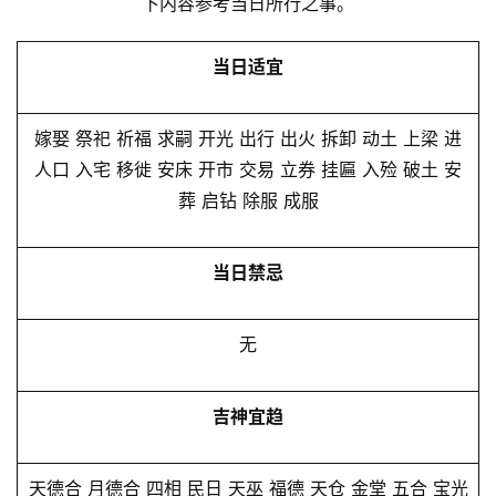
下内容参考当日所行之事。
当日适宜
嫁娶 祭祀 祈福 求嗣 开光 出行 出火 拆卸 动土 上梁 进
人口 入宅 移徙 安床 开市 交易 立券 挂匾 入殓 破土 安
葬 启钻 除服 成服
当日禁忌
无
吉神宜趋
天德合 月德合 四相 民日 天巫 福德 天仓 金堂 五合 宝光