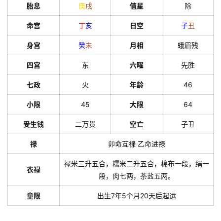
胎息
庚
戌
值星
除
命宫
丁
亥
日空
子
丑
身宫
癸
未
月相
蛾眉残
四宫
东
六曜
先胜
七政
火
年龄
46
小限
45
大限
64
受生钱
二万贯
空亡
子丑
禄
卯命互禄 乙命进禄
禄米三升五合，糯米二升五合，棉布一段，绢一
衣禄
段，肉七两，茶盐五两。
童限
出生7年5个月20天后起运