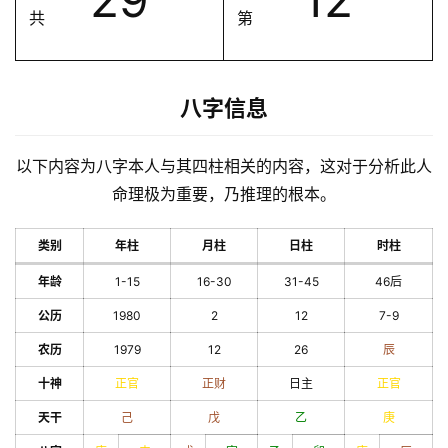
共
第
八字信息
以下内容为八字本人与其四柱相关的内容，这对于分析此人
命理极为重要，乃推理的根本。
类别
年柱
月柱
日柱
时柱
年龄
1-15
16-30
31-45
46后
公历
1980
2
12
7-9
农历
1979
12
26
辰
十神
正官
正财
日主
正官
天干
己
戊
乙
庚