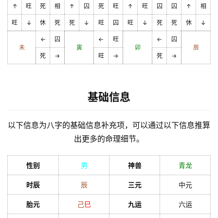
↑
旺
死
相
↑
囚
死
旺
↑
旺
囚
囚
↑
相
旺
↓
休
死
死
↓
旺
囚
旺
↓
死
死
休
↓
←
囚
←
旺
←
囚
未
寅
卯
辰
死
→
旺
→
死
→
基础信息
以下信息为八字的基础信息补充项，可以通过以下信息推算
出更多的命理细节。
性别
男
神兽
青龙
时辰
辰
三元
中元
胎元
己
巳
九运
六运