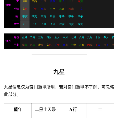
干支
庚
申
辛
酉
壬
戌
癸
亥
甲
子
乙
丑
丙
寅
流年
小运
辛
巳
壬
午
癸
未
甲
申
乙
酉
丙
戌
丁
亥
旬
甲寅
甲寅
甲寅
甲寅
甲子
甲子
甲子
空亡
子丑
子丑
子丑
子丑
戌亥
戌亥
戌亥
月份
正月
二月
三月
四月
五月
六月
七月
八月
九月
十月
冬月
腊月
流月
干支
戊
寅
己
卯
庚
辰
辛
巳
壬
午
癸
未
甲
申
乙
酉
丙
戌
丁
亥
戊
子
己
丑
九星
九星信息仅为奇门遁甲所用，若对奇门遁甲不了解，可忽略
此部分。
值年
二黒土天璇
五行
土