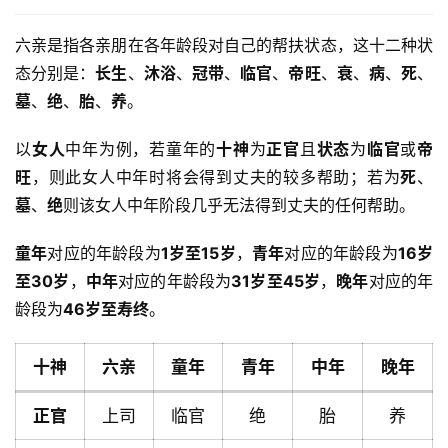
六亲是指各亲朋在各年龄段对自己的帮扶状态，这十二种状
态分别是：
长生
、
沐浴
、
冠带
、
临官
、
帝旺
、
衰
、
病
、
死
、
墓
、
绝
、
胎
、
养
。
以
女人
中年为例，若童年的
十神
为
正官
且
状态
为
临官
或
帝
旺
，则此女人中年时将会得到丈夫的较多帮助；若为
死
、
墓
、
绝
则该女人中年阶段几乎无法得到丈夫的任何帮助。
童年
对应的年龄段为
1岁至15岁
，
青年
对应的年龄段为
16岁
至30岁
，
中年
对应的年龄段为
31岁至45岁
，
晚年
对应的年
龄段为
46岁至寿终
。
十神
六亲
童年
青年
中年
晚年
正官
上司
临官
绝
胎
养