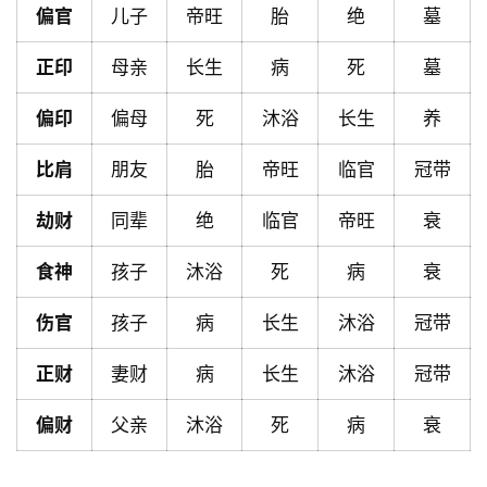
偏官
儿子
帝旺
胎
绝
墓
首
页
正印
母亲
长生
病
死
墓
偏印
偏母
死
沐浴
长生
养
黄
历
比肩
朋友
胎
帝旺
临官
冠带
劫财
同辈
绝
临官
帝旺
衰
占
卜
食神
孩子
沐浴
死
病
衰
伤官
孩子
病
长生
沐浴
冠带
命
正财
妻财
病
长生
沐浴
冠带
理
登录
注册
偏财
父亲
沐浴
死
病
衰
解