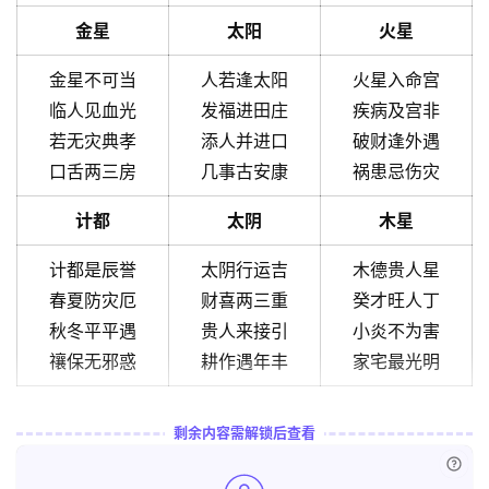
金星
太阳
火星
金星不可当
人若逢太阳
火星入命宫
临人见血光
发福进田庄
疾病及宫非
若无灾典孝
添人并进口
破财逢外遇
口舌两三房
几事古安康
祸患忌伤灾
计都
太阴
木星
计都是辰誉
太阴行运吉
木德贵人星
春夏防灾厄
财喜两三重
癸才旺人丁
秋冬平平遇
贵人来接引
小炎不为害
禳保无邪惑
耕作遇年丰
家宅最光明
剩余内容需解锁后查看
已付