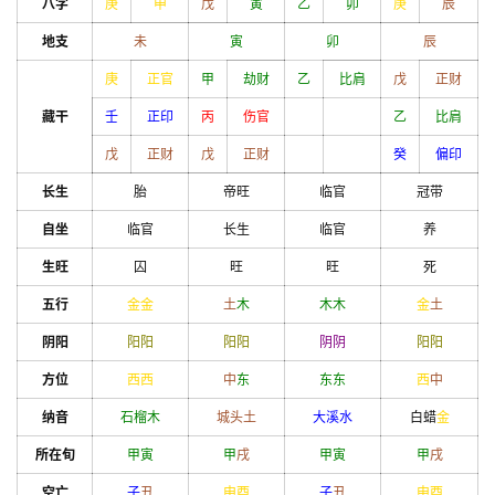
八字
庚
申
戊
寅
乙
卯
庚
辰
地支
未
寅
卯
辰
庚
正官
甲
劫财
乙
比肩
戊
正财
藏干
壬
正印
丙
伤官
乙
比肩
戊
正财
戊
正财
癸
偏印
长生
胎
帝旺
临官
冠带
自坐
临官
长生
临官
养
生旺
囚
旺
旺
死
五行
金
金
土
木
木
木
金
土
阴阳
阳
阳
阳
阳
阴
阴
阳
阳
方位
西
西
中
东
东
东
西
中
纳音
石榴木
城头土
大溪水
白蜡
金
所在旬
甲
寅
甲
戌
甲
寅
甲
戌
空亡
子
丑
申
酉
子
丑
申
酉