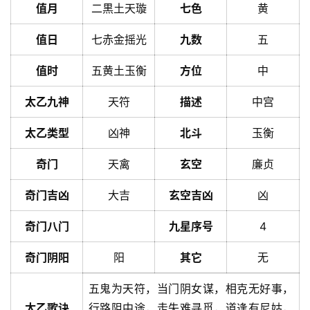
值月
二黒土天璇
七色
黄
值日
七赤金摇光
九数
五
值时
五黄土玉衡
方位
中
太乙九神
天符
描述
中宫
太乙类型
凶神
北斗
玉衡
奇门
天禽
玄空
廉贞
奇门吉凶
大吉
玄空吉凶
凶
奇门八门
九星序号
4
奇门阴阳
阳
其它
无
五鬼为天符，当门阴女谋，相克无好事，
太乙歌诀
行路阻中途，走失难寻觅，道逢有尼姑，