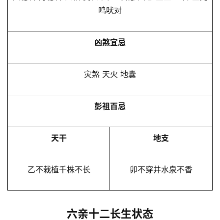
鸣吠对
凶煞宜忌
灾煞 天火 地囊
彭祖百忌
天干
地支
乙不栽植千株不长
卯不穿井水泉不香
六亲十二长生状态