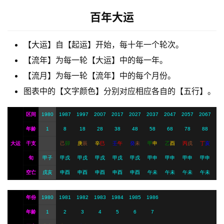
梦
百年大运
A
【大运】自【起运】开始，每十年一个轮次。
I
【流年】为每一轮【大运】中的每一年。
服
【流月】为每一轮【流年】中的每个月份。
务
图表中的【文字颜色】分别对应相应各自的【五行】。
区间
1980
1987
1997
2007
2017
2027
2037
2047
2057
2067
会
员
年龄
1
8
18
28
38
48
58
68
78
88
大运
干支
己
卯
庚
辰
辛
巳
壬
午
癸
未
甲
申
乙
酉
丙
戌
丁
亥
旬
甲子
甲戌
甲戌
甲戌
甲戌
甲戌
甲申
甲申
甲申
甲申
空亡
戌亥
申酉
申酉
申酉
申酉
申酉
午未
午未
午未
午未
年份
1980
1981
1982
1983
1984
1985
1986
年龄
1
2
3
4
5
6
7