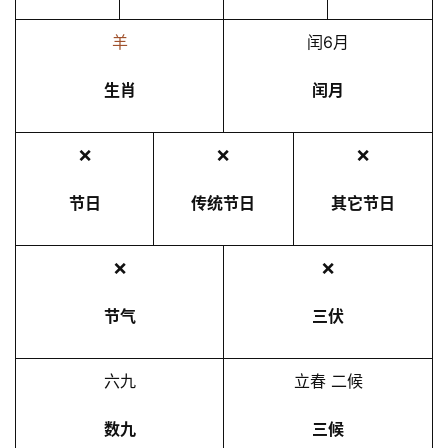
羊
闰6月
生肖
闰月
❌
❌
❌
节日
传统节日
其它节日
❌
❌
节气
三伏
六九
立春 二候
数九
三候