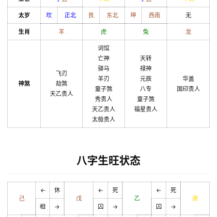
太岁
坎
正北
艮
东北
坤
西南
无
生肖
羊
虎
兔
龙
词馆
亡神
天转
驿马
禄神
飞刃
羊刃
元辰
华盖
神煞
劫煞
童子煞
八专
国印贵人
天乙贵人
秀贵人
童子煞
天乙贵人
福星贵人
太极贵人
八字生旺状态
←
休
←
死
←
死
己
戊
乙
庚
相
→
囚
→
囚
→