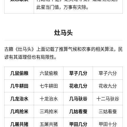
此星当门值，万事有灾除。
灶马头
古籍《灶马头》上面记载了推算气候和农事的相关算法，民
谚有其道理但也有局限性。
几鼠偷粮
六鼠偷粮
草子几分
草子六分
几牛耕田
七牛耕田
花收几分
花收九分
几龙治水
十龙治水
几马驮谷
十二马驮谷
几鸡抢米
三鸡抢米
几姑看蚕
三姑看蚕
几屠共猪
五屠共猪
甲田几分
甲田十分