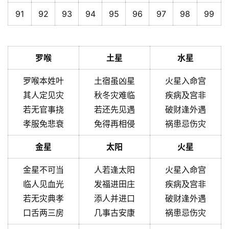
91
92
93
94
95
96
97
98
99
罗喉
土星
水星
罗喉本姓叶
土宿虽凶星
火星入命宫
其人定见灾
秋冬灾难临
疾病及宫非
若无官事挠
若还先见遇
破财逢外遇
孝服免悲衰
免得再相侵
祸患忌伤灾
金星
太阳
火星
金星不可当
人若逢太阳
火星入命宫
临人见血光
发福进田庄
疾病及宫非
若无灾典孝
添人并进口
破财逢外遇
口舌两三房
几事古安康
祸患忌伤灾