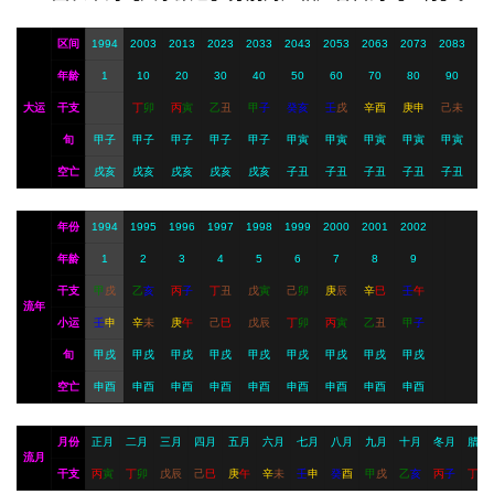
I
服
区间
1994
2003
2013
2023
2033
2043
2053
2063
2073
2083
务
年龄
1
10
20
30
40
50
60
70
80
90
大运
干支
丁
卯
丙
寅
乙
丑
甲
子
癸
亥
壬
戌
辛
酉
庚
申
己
未
旬
甲子
甲子
甲子
甲子
甲子
甲寅
甲寅
甲寅
甲寅
甲寅
会
空亡
戌亥
戌亥
戌亥
戌亥
戌亥
子丑
子丑
子丑
子丑
子丑
员
年份
1994
1995
1996
1997
1998
1999
2000
2001
2002
年龄
1
2
3
4
5
6
7
8
9
干支
甲
戌
乙
亥
丙
子
丁
丑
戊
寅
己
卯
庚
辰
辛
巳
壬
午
流年
小运
壬
申
辛
未
庚
午
己
巳
戊
辰
丁
卯
丙
寅
乙
丑
甲
子
旬
甲戌
甲戌
甲戌
甲戌
甲戌
甲戌
甲戌
甲戌
甲戌
空亡
申酉
申酉
申酉
申酉
申酉
申酉
申酉
申酉
申酉
月份
正月
二月
三月
四月
五月
六月
七月
八月
九月
十月
冬月
腊月
流月
干支
丙
寅
丁
卯
戊
辰
己
巳
庚
午
辛
未
壬
申
癸
酉
甲
戌
乙
亥
丙
子
丁
丑