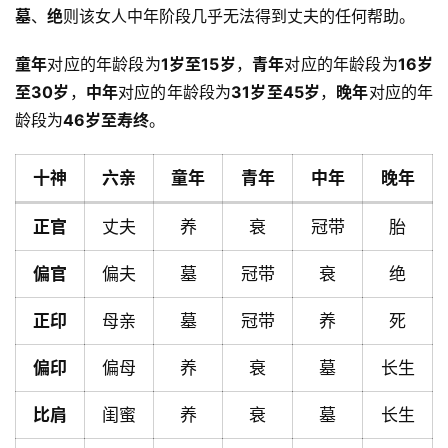
墓
、
绝
则该女人中年阶段几乎无法得到丈夫的任何帮助。
童年
对应的年龄段为
1岁至15岁
，
青年
对应的年龄段为
16岁
至30岁
，
中年
对应的年龄段为
31岁至45岁
，
晚年
对应的年
龄段为
46岁至寿终
。
十神
六亲
童年
青年
中年
晚年
正官
丈夫
养
衰
冠带
胎
偏官
偏夫
墓
冠带
衰
绝
正印
母亲
墓
冠带
养
死
偏印
偏母
养
衰
墓
长生
首
页
比肩
闺蜜
养
衰
墓
长生