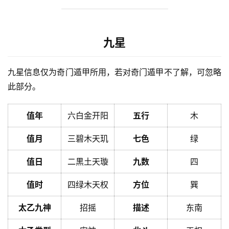
九星
九星信息仅为奇门遁甲所用，若对奇门遁甲不了解，可忽略
此部分。
值年
六白金开阳
五行
木
值月
三碧木天玑
七色
绿
值日
二黒土天璇
九数
四
值时
四绿木天权
方位
巽
太乙九神
招摇
描述
东南