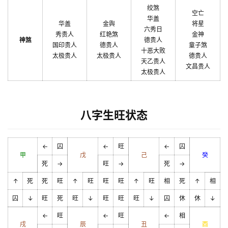
绞煞
空亡
华盖
华盖
金舆
将星
六秀日
秀贵人
红艳煞
金神
神煞
德贵人
国印贵人
德贵人
童子煞
十恶大败
太极贵人
太极贵人
德贵人
天乙贵人
文昌贵人
太极贵人
八字生旺状态
←
囚
←
旺
←
囚
甲
戊
己
癸
死
→
旺
→
死
→
↑
死
死
旺
↑
旺
旺
旺
↑
旺
相
死
↑
相
囚
↓
旺
死
旺
↓
旺
旺
旺
↓
囚
休
休
↓
←
旺
←
旺
←
相
戌
辰
丑
酉