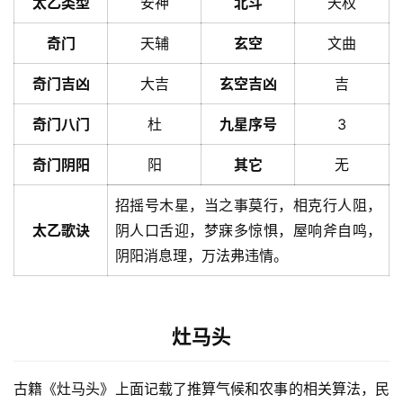
太乙类型
安神
北斗
天权
奇门
天辅
玄空
文曲
奇门吉凶
大吉
玄空吉凶
吉
奇门八门
杜
九星序号
3
奇门阴阳
阳
其它
无
招摇号木星，当之事莫行，相克行人阻，
太乙歌诀
阴人口舌迎，梦寐多惊惧，屋响斧自鸣，
阴阳消息理，万法弗违情。
灶马头
古籍《灶马头》上面记载了推算气候和农事的相关算法，民