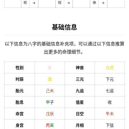
旺
→
旺
→
休
→
基础信息
以下信息为八字的基础信息补充项，可以通过以下信息推算
出更多的命理细节。
性别
女
神兽
白虎
时辰
酉
三元
下元
胎元
己
未
九运
七运
胎息
甲
子
值星
收
命宫
戊
辰
日空
午
未
身宫
丙
寅
月相
下弦