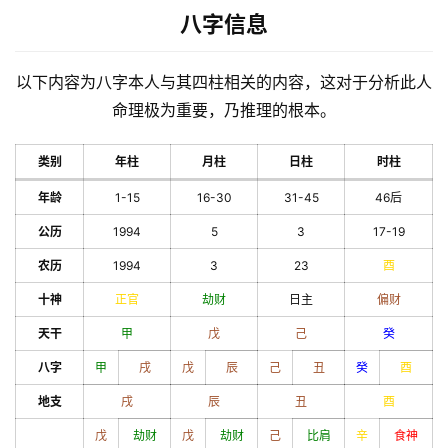
八字信息
以下内容为八字本人与其四柱相关的内容，这对于分析此人
命理极为重要，乃推理的根本。
类别
年柱
月柱
日柱
时柱
年龄
1-15
16-30
31-45
46后
公历
1994
5
3
17-19
农历
1994
3
23
酉
十神
正官
劫财
日主
偏财
天干
甲
戊
己
癸
八字
甲
戌
戊
辰
己
丑
癸
酉
地支
戌
辰
丑
酉
戊
劫财
戊
劫财
己
比肩
辛
食神