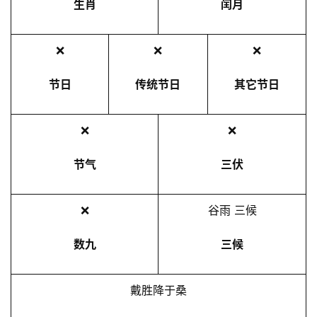
生肖
闰月
❌
❌
❌
节日
传统节日
其它节日
❌
❌
节气
三伏
❌
谷雨 三候
数九
三候
戴胜降于桑