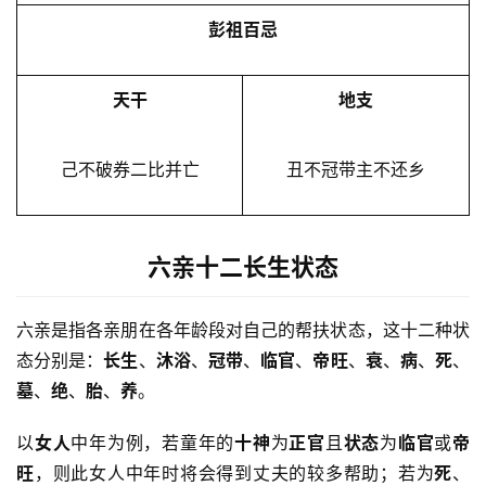
彭祖百忌
天干
地支
己不破券二比并亡
丑不冠带主不还乡
六亲十二长生状态
六亲是指各亲朋在各年龄段对自己的帮扶状态，这十二种状
态分别是：
长生
、
沐浴
、
冠带
、
临官
、
帝旺
、
衰
、
病
、
死
、
墓
、
绝
、
胎
、
养
。
以
女人
中年为例，若童年的
十神
为
正官
且
状态
为
临官
或
帝
旺
，则此女人中年时将会得到丈夫的较多帮助；若为
死
、