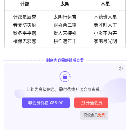
计都
太阴
木星
计都是辰誉
太阴行运吉
木德贵人星
春夏防灾厄
财喜两三重
癸才旺人丁
秋冬平平遇
贵人来接引
小炎不为害
禳保无邪惑
耕作遇年丰
家宅最光明
剩余内容需解锁后查看
已付
此处为高级信息，需付费或开通会员查看。
非会员价格
¥
88.00
开通会员
高级会员
免费