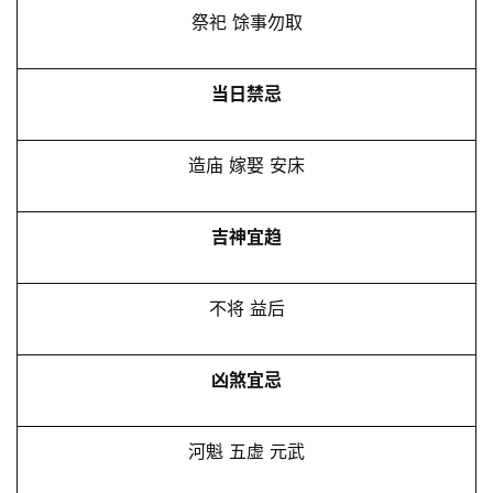
祭祀 馀事勿取
当日禁忌
造庙 嫁娶 安床
吉神宜趋
不将 益后
凶煞宜忌
河魁 五虚 元武