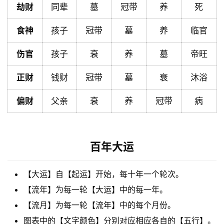
劫财
同辈
墓
冠带
养
死
黄
历
食神
孩子
冠带
墓
养
临官
伤官
孩子
衰
养
墓
帝旺
占
卜
正财
钱财
冠带
墓
衰
沐浴
偏财
父亲
衰
养
冠带
病
命
理
登录
注册
百年大运
解
【大运】自【起运】开始，每十年一个轮次。
梦
【流年】为每一轮【大运】中的每一年。
【流月】为每一轮【流年】中的每个月份。
A
图表中的【文字颜色】分别对应相应各自的【五行】。