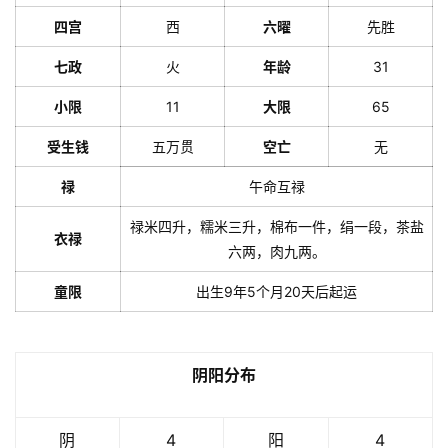
四宫
西
六曜
先胜
七政
火
年龄
31
小限
11
大限
65
受生钱
五万贯
空亡
无
禄
午命互禄
禄米四升，糯米三升，棉布一件，绢一段，茶盐
衣禄
六两，肉九两。
童限
出生9年5个月20天后起运
阴阳分布
阴
4
阳
4