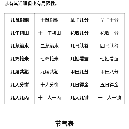
谚有其道理但也有局限性。
几鼠偷粮
十鼠偷粮
草子几分
草子十分
几牛耕田
十一牛耕田
花收几分
花收一分
几龙治水
二龙治水
几马驮谷
四马驮谷
几鸡抢米
七鸡抢米
几姑看蚕
七姑看蚕
几屠共猪
九屠共猪
甲田几分
甲田八分
几人分饼
十人分饼
几日得金
五日得金
几人几丙
十二人十丙
几人几锄
十二人一锄
节气表