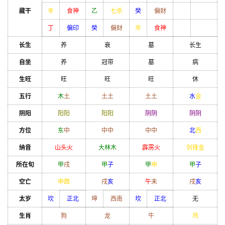
藏干
辛
食神
乙
七杀
癸
偏财
丁
偏印
癸
偏财
辛
食神
长生
养
衰
墓
长生
自坐
养
冠带
墓
病
生旺
旺
旺
旺
休
五行
木
土
土
土
土
土
水
金
阴阳
阳
阳
阳
阳
阴
阴
阴
阴
方位
东
中
中
中
中
中
北
西
纳音
山头火
大林木
霹雳火
剑锋金
所在旬
甲
戌
甲
子
甲
申
甲
子
空亡
申
酉
戌
亥
午
未
戌
亥
太岁
坎
正北
坤
西南
坎
正北
无
生肖
狗
龙
牛
鸡