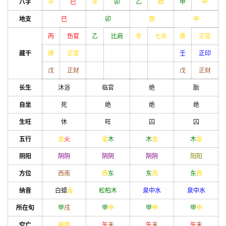
八字
辛
巳
辛
卯
乙
酉
甲
申
地支
巳
卯
酉
申
丙
伤官
乙
比肩
辛
七杀
庚
正官
藏干
庚
正官
壬
正印
戊
正财
戊
正财
长生
沐浴
临官
绝
胎
自坐
死
绝
绝
绝
生旺
休
旺
囚
囚
五行
金
火
金
木
木
金
木
金
阴阳
阴
阴
阴
阴
阴
阴
阳
阳
方位
西南
西
东
东
西
东
西
纳音
白蜡
金
松柏木
泉中水
泉中水
所在旬
甲
戌
甲
申
甲
申
甲
申
空亡
申
酉
午
未
午
未
午
未