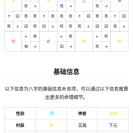
辛
辛
乙
甲
旺
→
死
→
旺
→
↑
囚
死
死
↑
死
旺
旺
↑
囚
死
死
↑
囚
死
↓
囚
死
囚
↓
旺
旺
死
↓
囚
囚
死
↓
←
休
←
死
←
旺
巳
卯
酉
申
相
→
囚
→
旺
→
基础信息
以下信息为八字的基础信息补充项，可以通过以下信息推算
出更多的命理细节。
性别
男
神兽
白虎
时辰
申
三元
下元