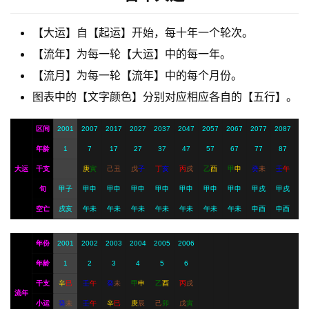
【大运】自【起运】开始，每十年一个轮次。
A
【流年】为每一轮【大运】中的每一年。
I
【流月】为每一轮【流年】中的每个月份。
服
务
图表中的【文字颜色】分别对应相应各自的【五行】。
区间
2001
2007
2017
2027
2037
2047
2057
2067
2077
2087
会
年龄
1
7
17
27
37
47
57
67
77
87
员
大运
干支
庚
寅
己
丑
戊
子
丁
亥
丙
戌
乙
酉
甲
申
癸
未
壬
午
旬
甲子
甲申
甲申
甲申
甲申
甲申
甲申
甲申
甲戌
甲戌
空亡
戌亥
午未
午未
午未
午未
午未
午未
午未
申酉
申酉
年份
2001
2002
2003
2004
2005
2006
年龄
1
2
3
4
5
6
干支
辛
巳
壬
午
癸
未
甲
申
乙
酉
丙
戌
流年
小运
癸
未
壬
午
辛
巳
庚
辰
己
卯
戊
寅