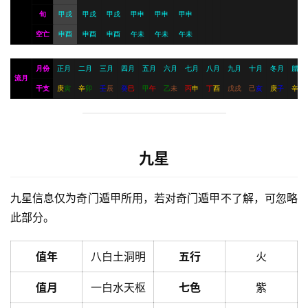
旬
甲戌
甲戌
甲戌
甲申
甲申
甲申
空亡
申酉
申酉
申酉
午未
午未
午未
月份
正月
二月
三月
四月
五月
六月
七月
八月
九月
十月
冬月
腊月
流月
干支
庚
寅
辛
卯
壬
辰
癸
巳
甲
午
乙
未
丙
申
丁
酉
戊
戌
己
亥
庚
子
辛
丑
九星
九星信息仅为奇门遁甲所用，若对奇门遁甲不了解，可忽略
此部分。
值年
八白土洞明
五行
火
值月
一白水天枢
七色
紫