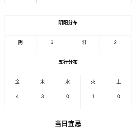
阴阳分布
阴
6
阳
2
五行分布
金
木
水
火
土
4
3
0
1
0
当日宜忌