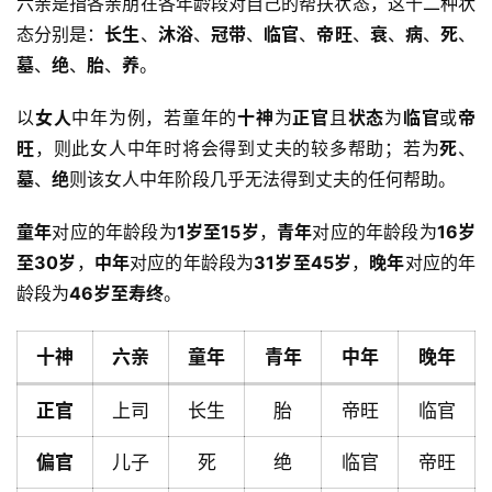
六亲是指各亲朋在各年龄段对自己的帮扶状态，这十二种状
态分别是：
长生
、
沐浴
、
冠带
、
临官
、
帝旺
、
衰
、
病
、
死
、
墓
、
绝
、
胎
、
养
。
以
女人
中年为例，若童年的
十神
为
正官
且
状态
为
临官
或
帝
旺
，则此女人中年时将会得到丈夫的较多帮助；若为
死
、
墓
、
绝
则该女人中年阶段几乎无法得到丈夫的任何帮助。
童年
对应的年龄段为
1岁至15岁
，
青年
对应的年龄段为
16岁
至30岁
，
中年
对应的年龄段为
31岁至45岁
，
晚年
对应的年
龄段为
46岁至寿终
。
十神
六亲
童年
青年
中年
晚年
正官
上司
长生
胎
帝旺
临官
偏官
儿子
死
绝
临官
帝旺
首