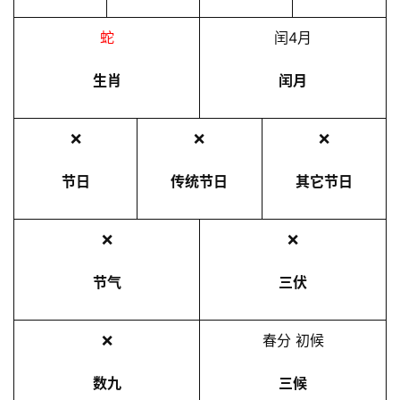
蛇
闰4月
生肖
闰月
❌
❌
❌
节日
传统节日
其它节日
❌
❌
节气
三伏
❌
春分 初候
数九
三候