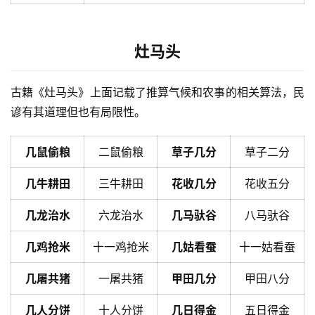
灶马头
古籍《灶马头》上面记载了推算气候和农事的相关算法，民
谚有其道理但也有局限性。
几鼠偷粮
二鼠偷粮
草子几分
草子二分
几牛耕田
三牛耕田
花收几分
花收五分
几龙治水
六龙治水
几马驮谷
八马驮谷
几鸡抢米
十一鸡抢米
几姑看蚕
十一姑看蚕
几屠共猪
一屠共猪
甲田几分
甲田八分
几人分饼
十人分饼
几日得金
五日得金