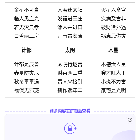
金星不可当
人若逢太阳
火星入命宫
临人见血光
发福进田庄
疾病及宫非
若无灾典孝
添人并进口
破财逢外遇
口舌两三房
几事古安康
祸患忌伤灾
计都
太阴
木星
计都是辰誉
太阴行运吉
木德贵人星
春夏防灾厄
财喜两三重
癸才旺人丁
秋冬平平遇
贵人来接引
小炎不为害
禳保无邪惑
耕作遇年丰
家宅最光明
剩余内容需解锁后查看
已付