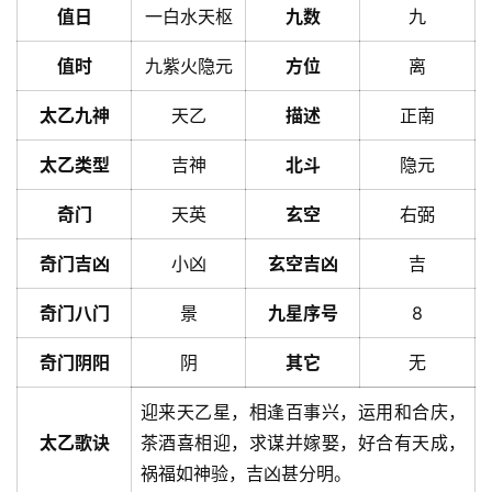
值日
一白水天枢
九数
九
值时
九紫火隐元
方位
离
太乙九神
天乙
描述
正南
太乙类型
吉神
北斗
隐元
奇门
天英
玄空
右弼
奇门吉凶
小凶
玄空吉凶
吉
奇门八门
景
九星序号
8
奇门阴阳
阴
其它
无
迎来天乙星，相逢百事兴，运用和合庆，
太乙歌诀
茶酒喜相迎，求谋并嫁娶，好合有天成，
祸福如神验，吉凶甚分明。