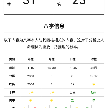
共
第
八字信息
以下内容为八字本人与其四柱相关的内容，这对于分析此人
命理极为重要，乃推理的根本。
类别
年柱
月柱
日柱
时柱
年龄
1-15
16-30
31-45
46后
公历
2001
3
23
15-17
农历
2001
2
29
申
十神
七杀
七杀
日主
劫财
天干
辛
辛
乙
甲