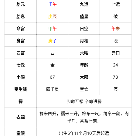
胎元
壬
午
九运
七运
胎息
庚
辰
值星
破
命宫
甲
午
日空
午
未
身宫
庚
子
月相
晓
四宫
西
六曜
赤口
七政
金
年龄
24
小限
67
大限
73
受生钱
四千贯
空亡
辰
禄
卯命互禄 辛命进禄
禄米四升，糯米三升，棉布一尺，绢帛一段，肉
衣禄
半斤，茶盐七两。
童限
出生5年11个月10天后起运