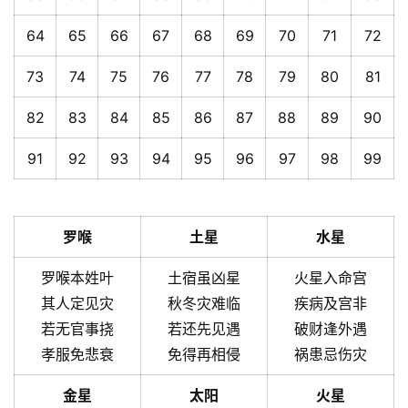
64
65
66
67
68
69
70
71
72
73
74
75
76
77
78
79
80
81
82
83
84
85
86
87
88
89
90
91
92
93
94
95
96
97
98
99
罗喉
土星
水星
罗喉本姓叶
土宿虽凶星
火星入命宫
其人定见灾
秋冬灾难临
疾病及宫非
若无官事挠
若还先见遇
破财逢外遇
孝服免悲衰
免得再相侵
祸患忌伤灾
金星
太阳
火星