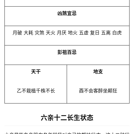
凶煞宜忌
月破 大耗 灾煞 天火 月厌 地火 五虚 复日 五离 白虎
彭祖百忌
天干
地支
乙不栽植千株不长
酉不会客醉坐颠狂
六亲十二长生状态