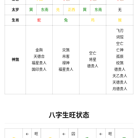
太岁
巽
东南
兑
正西
巽
东南
无
生肖
蛇
兔
鸡
猴
飞刃
词馆
空亡
金舆
灾煞
亡神
空亡
天德合
吊客
孤辰
神煞
将星
福星贵人
禄神
绞煞
德贵人
国印贵人
福星贵人
德贵人
天乙贵人
天德贵人
月德贵人
八字生旺状态
←
旺
←
囚
←
旺