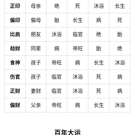
页
正印
母亲
绝
死
沐浴
长生
偏印
偏母
胎
长生
病
死
黄
比肩
朋友
沐浴
临官
绝
胎
历
劫财
同辈
病
帝旺
胎
绝
占
食神
孩子
帝旺
病
长生
沐浴
卜
伤官
孩子
临官
沐浴
死
病
正财
妻财
临官
沐浴
死
病
命
理
登录
注册
偏财
父亲
帝旺
病
长生
沐浴
解
梦
百年大运