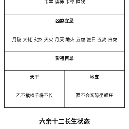
玉宇 除神 玉堂 鸣吠
凶煞宜忌
月破 大耗 灾煞 天火 月厌 地火 五虚 复日 五离 白虎
彭祖百忌
天干
地支
乙不栽植千株不长
酉不会客醉坐颠狂
六亲十二长生状态