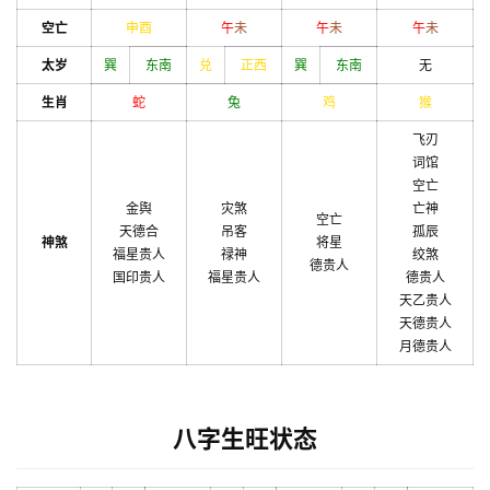
空亡
申
酉
午
未
午
未
午
未
太岁
巽
东南
兑
正西
巽
东南
无
生肖
蛇
兔
鸡
猴
飞刃
词馆
空亡
金舆
灾煞
亡神
空亡
天德合
吊客
孤辰
神煞
将星
福星贵人
禄神
绞煞
德贵人
国印贵人
福星贵人
德贵人
天乙贵人
天德贵人
月德贵人
八字生旺状态