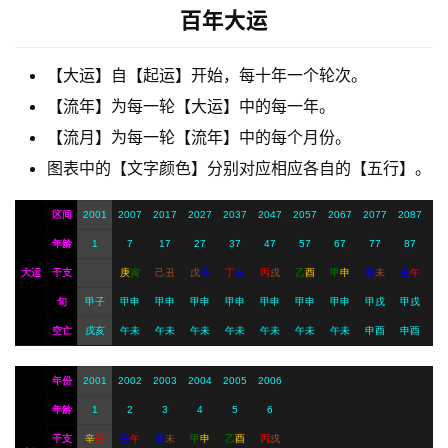
百年大运
【大运】自【起运】开始，每十年一个轮次。
A
I
【流年】为每一轮【大运】中的每一年。
服
【流月】为每一轮【流年】中的每个月份。
务
图表中的【文字颜色】分别对应相应各自的【五行】。
区间
2001
2007
2017
2027
2037
2047
2057
2067
2077
2087
会
年龄
1
7
17
27
37
47
57
67
77
87
员
大运
干支
庚
寅
己
丑
戊
子
丁
亥
丙
戌
乙
酉
甲
申
癸
未
壬
午
旬
甲子
甲申
甲申
甲申
甲申
甲申
甲申
甲申
甲戌
甲戌
空亡
戌亥
午未
午未
午未
午未
午未
午未
午未
申酉
申酉
年份
2001
2002
2003
2004
2005
2006
年龄
1
2
3
4
5
6
干支
辛
巳
壬
午
癸
未
甲
申
乙
酉
丙
戌