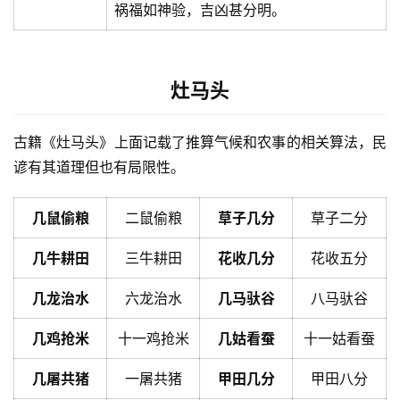
祸福如神验，吉凶甚分明。
灶马头
古籍《灶马头》上面记载了推算气候和农事的相关算法，民
谚有其道理但也有局限性。
几鼠偷粮
二鼠偷粮
草子几分
草子二分
几牛耕田
三牛耕田
花收几分
花收五分
几龙治水
六龙治水
几马驮谷
八马驮谷
几鸡抢米
十一鸡抢米
几姑看蚕
十一姑看蚕
几屠共猪
一屠共猪
甲田几分
甲田八分