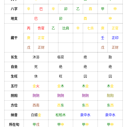
八字
辛
巳
辛
卯
乙
酉
甲
申
地支
巳
卯
酉
申
丙
伤官
乙
比肩
辛
七杀
庚
正官
藏干
庚
正官
壬
正印
戊
正财
戊
正财
长生
沐浴
临官
绝
胎
自坐
死
绝
绝
绝
生旺
休
旺
囚
囚
五行
金
火
金
木
木
金
木
金
阴阳
阴
阴
阴
阴
阴
阴
阳
阳
方位
西南
西
东
东
西
东
西
纳音
白蜡
金
松柏木
泉中水
泉中水
所在旬
甲
戌
甲
申
甲
申
甲
申