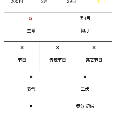
2001年
2月
29日
申
蛇
闰4月
生肖
闰月
❌
❌
❌
节日
传统节日
其它节日
❌
❌
节气
三伏
❌
春分 初候