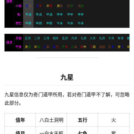
流年
小运
癸
未
壬
午
辛
巳
庚
辰
己
卯
戊
寅
旬
甲戌
甲戌
甲戌
甲申
甲申
甲申
空亡
申酉
申酉
申酉
午未
午未
午未
月份
正月
二月
三月
四月
五月
六月
七月
八月
九月
十月
冬月
腊月
流月
干支
庚
寅
辛
卯
壬
辰
癸
巳
甲
午
乙
未
丙
申
丁
酉
戊
戌
己
亥
庚
子
辛
丑
九星
九星信息仅为奇门遁甲所用，若对奇门遁甲不了解，可忽略
此部分。
值年
八白土洞明
五行
火
值月
一白水天枢
七色
紫