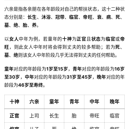
六亲是指各亲朋在各年龄段对自己的帮扶状态，这十二种状
态分别是：
长生
、
沐浴
、
冠带
、
临官
、
帝旺
、
衰
、
病
、
死
、
墓
、
绝
、
胎
、
养
。
以
女人
中年为例，若童年的
十神
为
正官
且
状态
为
临官
或
帝
旺
，则此女人中年时将会得到丈夫的较多帮助；若为
死
、
墓
、
绝
则该女人中年阶段几乎无法得到丈夫的任何帮助。
童年
对应的年龄段为
1岁至15岁
，
青年
对应的年龄段为
16岁
至30岁
，
中年
对应的年龄段为
31岁至45岁
，
晚年
对应的年
龄段为
46岁至寿终
。
十神
六亲
童年
青年
中年
晚年
正官
上司
长生
胎
帝旺
临官