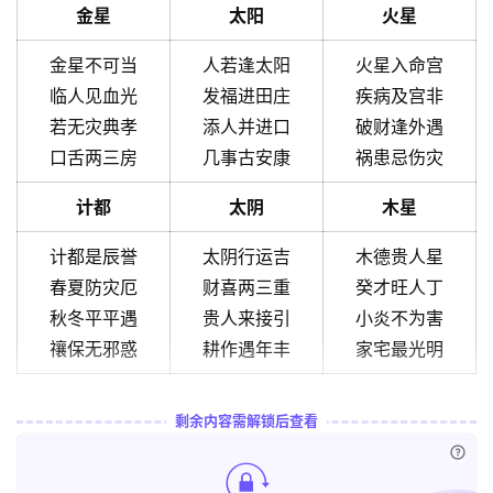
金星
太阳
火星
金星不可当
人若逢太阳
火星入命宫
临人见血光
发福进田庄
疾病及宫非
若无灾典孝
添人并进口
破财逢外遇
口舌两三房
几事古安康
祸患忌伤灾
计都
太阴
木星
计都是辰誉
太阴行运吉
木德贵人星
春夏防灾厄
财喜两三重
癸才旺人丁
秋冬平平遇
贵人来接引
小炎不为害
禳保无邪惑
耕作遇年丰
家宅最光明
剩余内容需解锁后查看
已付