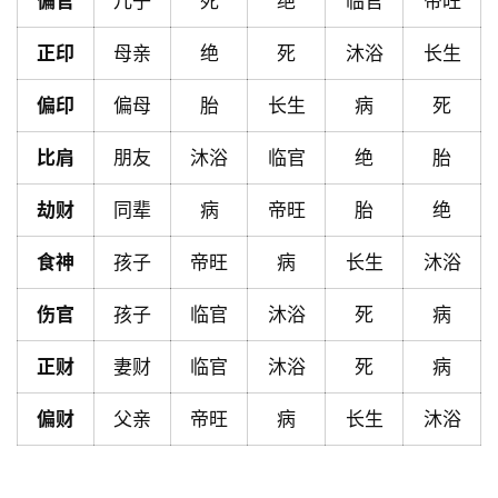
偏官
儿子
死
绝
临官
帝旺
首
页
正印
母亲
绝
死
沐浴
长生
偏印
偏母
胎
长生
病
死
黄
历
比肩
朋友
沐浴
临官
绝
胎
劫财
同辈
病
帝旺
胎
绝
占
食神
孩子
帝旺
病
长生
沐浴
卜
伤官
孩子
临官
沐浴
死
病
命
正财
妻财
临官
沐浴
死
病
理
登录
注册
偏财
父亲
帝旺
病
长生
沐浴
解
梦