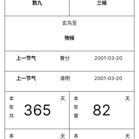
数九
三候
玄鸟至
物候
上一节气
春分
2001-03-20
上一节气
清明
2001-03-20
本
天
本
天
365
82
年
年
共
第
本
天
本
天