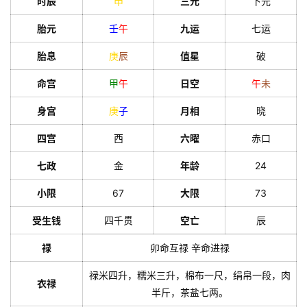
时辰
申
三元
下元
胎元
壬
午
九运
七运
胎息
庚
辰
值星
破
命宫
甲
午
日空
午
未
身宫
庚
子
月相
晓
四宫
西
六曜
赤口
七政
金
年龄
24
小限
67
大限
73
受生钱
四千贯
空亡
辰
禄
卯命互禄 辛命进禄
禄米四升，糯米三升，棉布一尺，绢帛一段，肉
衣禄
半斤，茶盐七两。