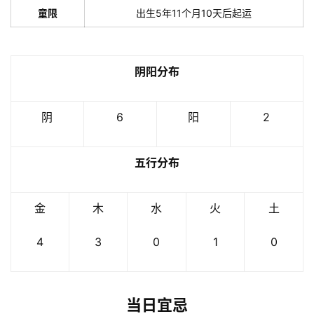
童限
出生5年11个月10天后起运
阴阳分布
阴
6
阳
2
五行分布
金
木
水
火
土
4
3
0
1
0
当日宜忌