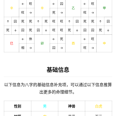
←
旺
←
囚
←
旺
辛
辛
乙
甲
旺
→
死
→
旺
→
↑
囚
死
死
↑
死
旺
旺
↑
囚
死
死
↑
囚
死
↓
囚
死
囚
↓
旺
旺
死
↓
囚
囚
死
↓
←
休
←
死
←
旺
巳
卯
酉
申
相
→
囚
→
旺
→
基础信息
以下信息为八字的基础信息补充项，可以通过以下信息推算
出更多的命理细节。
性别
男
神兽
白虎