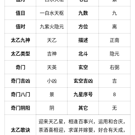
值日
一白水天枢
九数
九
值时
九紫火隐元
方位
离
太乙九神
天乙
描述
正南
太乙类型
吉神
北斗
隐元
奇门
天英
玄空
右弼
奇门吉凶
小凶
玄空吉凶
吉
奇门八门
景
九星序号
8
奇门阴阳
阴
其它
无
迎来天乙星，相逢百事兴，运用和合庆，
太乙歌诀
茶酒喜相迎，求谋并嫁娶，好合有天成，