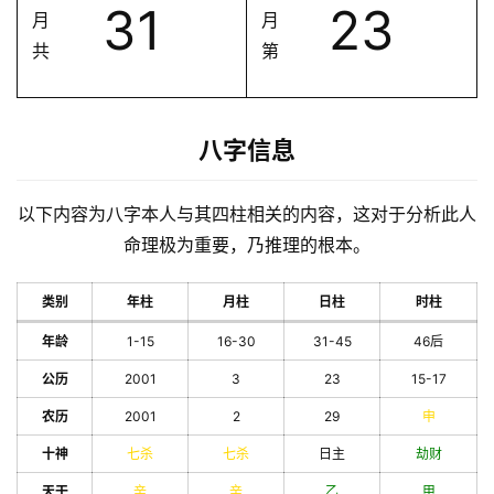
31
23
月
月
共
第
八字信息
以下内容为八字本人与其四柱相关的内容，这对于分析此人
命理极为重要，乃推理的根本。
类别
年柱
月柱
日柱
时柱
年龄
1-15
16-30
31-45
46后
公历
2001
3
23
15-17
农历
2001
2
29
申
十神
七杀
七杀
日主
劫财
天干
辛
辛
乙
甲