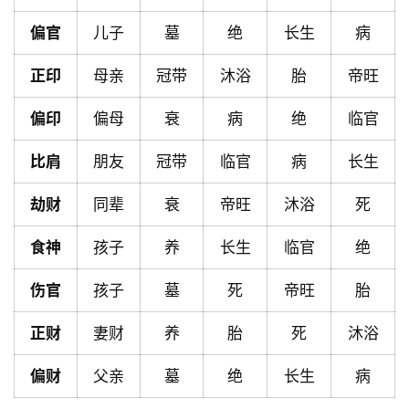
首
偏官
儿子
墓
绝
长生
病
页
正印
母亲
冠带
沐浴
胎
帝旺
黄
偏印
偏母
衰
病
绝
临官
历
比肩
朋友
冠带
临官
病
长生
劫财
同辈
衰
帝旺
沐浴
死
占
卜
食神
孩子
养
长生
临官
绝
伤官
孩子
墓
死
帝旺
胎
命
理
登录
注册
正财
妻财
养
胎
死
沐浴
偏财
父亲
墓
绝
长生
病
解