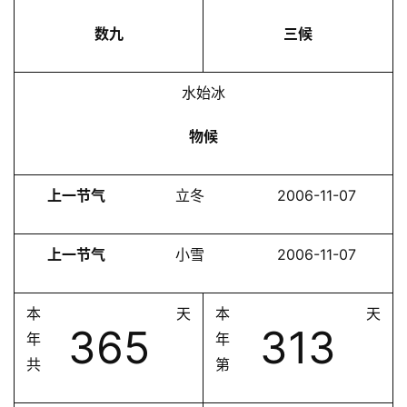
数九
三候
水始冰
物候
上一节气
立冬
2006-11-07
上一节气
小雪
2006-11-07
本
天
本
天
365
313
年
年
共
第