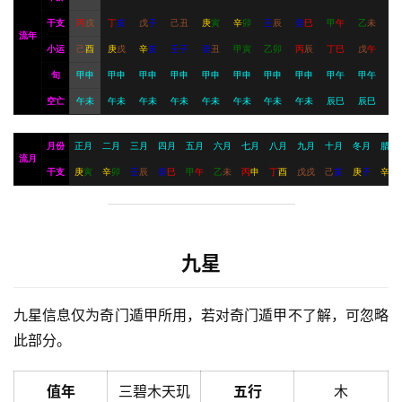
干支
丙
戌
丁
亥
戊
子
己
丑
庚
寅
辛
卯
壬
辰
癸
巳
甲
午
乙
未
流年
小运
己
酉
庚
戌
辛
亥
壬
子
癸
丑
甲
寅
乙
卯
丙
辰
丁
巳
戊
午
旬
甲申
甲申
甲申
甲申
甲申
甲申
甲申
甲申
甲午
甲午
空亡
午未
午未
午未
午未
午未
午未
午未
午未
辰巳
辰巳
月份
正月
二月
三月
四月
五月
六月
七月
八月
九月
十月
冬月
腊月
流月
干支
庚
寅
辛
卯
壬
辰
癸
巳
甲
午
乙
未
丙
申
丁
酉
戊
戌
己
亥
庚
子
辛
丑
九星
九星信息仅为奇门遁甲所用，若对奇门遁甲不了解，可忽略
此部分。
值年
三碧木天玑
五行
木