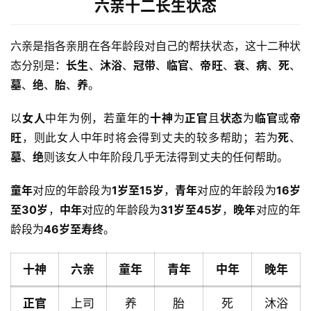
六亲十二长生状态
六亲是指各亲朋在各年龄段对自己的帮扶状态，这十二种状
态分别是：
长生
、
沐浴
、
冠带
、
临官
、
帝旺
、
衰
、
病
、
死
、
墓
、
绝
、
胎
、
养
。
以
女人
中年为例，若童年的
十神
为
正官
且
状态
为
临官
或
帝
旺
，则此女人中年时将会得到丈夫的较多帮助；若为
死
、
墓
、
绝
则该女人中年阶段几乎无法得到丈夫的任何帮助。
童年
对应的年龄段为
1岁至15岁
，
青年
对应的年龄段为
16岁
至30岁
，
中年
对应的年龄段为
31岁至45岁
，
晚年
对应的年
龄段为
46岁至寿终
。
十神
六亲
童年
青年
中年
晚年
正官
上司
养
胎
死
沐浴