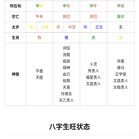
所在旬
甲
申
甲
午
甲
午
甲
辰
空亡
午
未
辰
巳
辰
巳
寅
卯
太岁
兑
正西
中
中宫
坎
正北
无
生肖
狗
猪
虎
猴
词馆
流霞
孤辰
吊客
十灵
禄神
驿马
华盖
秀贵人
神煞
血刃
正学堂
天医
福星贵人
劫煞
文昌贵人
文昌贵人
天喜
太极贵人
月德合
天乙贵人
八字生旺状态