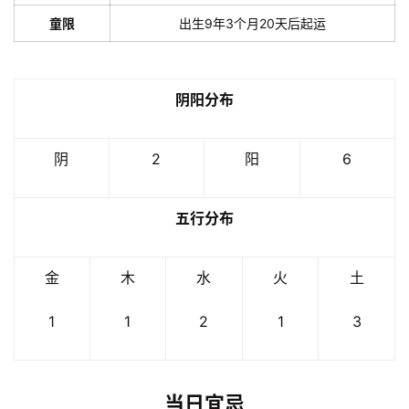
童限
出生9年3个月20天后起运
阴阳分布
阴
2
阳
6
五行分布
金
木
水
火
土
1
1
2
1
3
当日宜忌