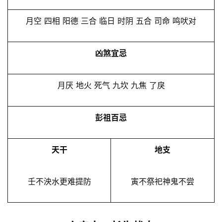
月空 四相 阳德 三合 临日 时阴 五合 司命 鸣吠对
凶煞宜忌
月厌 地火 死气 九坎 九焦 了戾
彭祖百忌
天干
地支
壬不泱水更难提防
寅不祭祀神鬼不尝