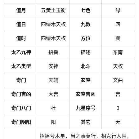
值月
五黄土玉衡
七色
绿
值日
四绿木天权
九数
四
值时
四绿木天权
方位
巽
太乙九神
招摇
描述
东南
太乙类型
安神
北斗
天权
奇门
天辅
玄空
文曲
奇门吉凶
大吉
玄空吉凶
吉
奇门八门
杜
九星序号
3
奇门阴阳
阳
其它
无
招摇号木星，当之事莫行，相克行人阻，