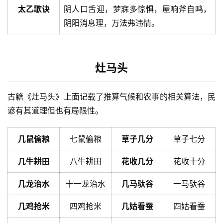
太乙歌诀
阴人口舌迎，梦寐多惊惧，屋响斧自鸣，
阴阳消息理，万法弗违情。
灶马头
古籍《灶马头》上面记载了推算气候和农事的相关算法，民
谚有其道理但也有局限性。
几鼠偷粮
七鼠偷粮
草子几分
草子七分
几牛耕田
八牛耕田
花收几分
花收十分
几龙治水
十一龙治水
几马驮谷
一马驮谷
几鸡抢米
四鸡抢米
几姑看蚕
四姑看蚕