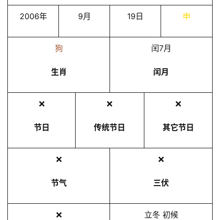
2006年
9月
19日
申
狗
闰7月
生肖
闰月
❌
❌
❌
节日
传统节日
其它节日
❌
❌
节气
三伏
❌
立冬 初候