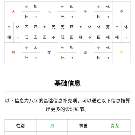
←
相
←
囚
←
死
丙
己
壬
戊
休
→
死
→
囚
→
↑
休
囚
旺
↑
死
死
旺
↑
休
休
死
↑
休
相
↓
旺
囚
囚
↓
旺
囚
相
↓
囚
相
相
↓
←
囚
←
相
←
死
戌
亥
寅
申
死
→
休
→
囚
→
基础信息
以下信息为八字的基础信息补充项，可以通过以下信息推算
出更多的命理细节。
性别
男
神兽
青龙