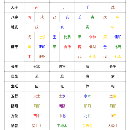
天干
丙
己
壬
戊
八字
丙
戌
己
亥
壬
寅
戊
申
地支
戌
亥
寅
申
戊
七杀
壬
比肩
甲
食神
庚
偏印
藏干
辛
正印
甲
食神
丙
偏财
壬
比肩
丁
正财
戊
七杀
戊
七杀
长生
冠带
临官
病
长生
自坐
墓
胎
病
病
生旺
囚
旺
休
相
五行
火
土
土
水
水
木
土
金
阴阳
阳
阳
阴
阴
阳
阳
阳
阳
方位
南
中
中
北
北
东
中
西
纳音
屋上土
平地木
金箔金
大驿土