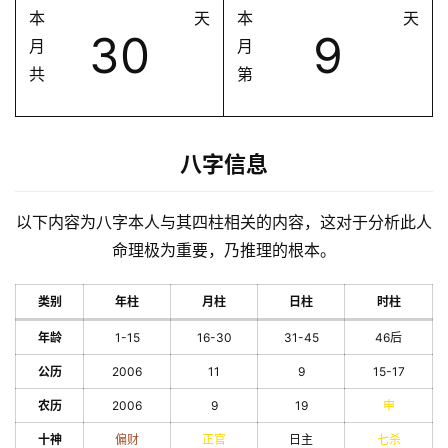
本
天
本
天
30
9
月
月
共
第
八字信息
以下内容为八字本人与其四柱相关的内容，这对于分析此人
命理极为重要，乃推理的根本。
类别
年柱
月柱
日柱
时柱
年龄
1-15
16-30
31-45
46后
公历
2006
11
9
15-17
农历
2006
9
19
申
十神
偏财
正官
日主
七杀