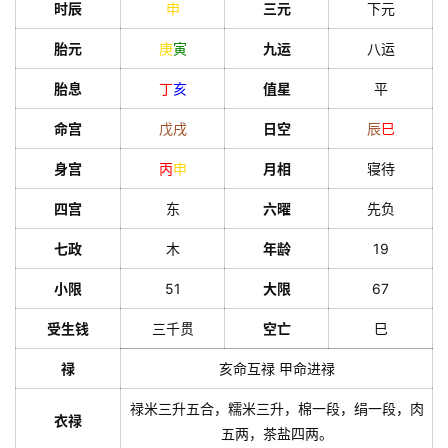
时辰
申
三元
下元
胎元
庚
寅
九运
八运
胎息
丁
亥
值星
平
命宫
戊
戌
日空
辰
巳
身宫
丙
申
月相
寝待
四宫
东
六曜
先负
七政
木
年龄
19
小限
51
大限
67
受生钱
三千贯
空亡
巳
禄
亥命互禄 甲命进禄
禄米三升五合，糯米三升，棉一段，绢一段，肉
衣禄
五两，茶盐四两。