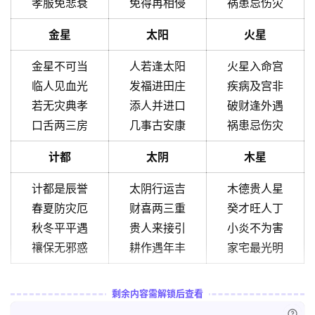
孝服免悲衰
免得再相侵
祸患忌伤灾
金星
太阳
火星
金星不可当
人若逢太阳
火星入命宫
临人见血光
发福进田庄
疾病及宫非
若无灾典孝
添人并进口
破财逢外遇
口舌两三房
几事古安康
祸患忌伤灾
计都
太阴
木星
计都是辰誉
太阴行运吉
木德贵人星
春夏防灾厄
财喜两三重
癸才旺人丁
秋冬平平遇
贵人来接引
小炎不为害
禳保无邪惑
耕作遇年丰
家宅最光明
剩余内容需解锁后查看
已付