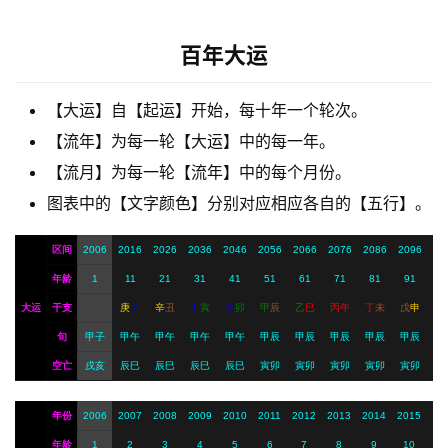
梦
百年大运
A
【大运】自【起运】开始，每十年一个轮次。
I
【流年】为每一轮【大运】中的每一年。
服
务
【流月】为每一轮【流年】中的每个月份。
图表中的【文字颜色】分别对应相应各自的【五行】。
会
区间
2006
2016
2026
2036
2046
2056
2066
2076
2086
2096
员
年龄
1
11
21
31
41
51
61
71
81
91
大运
干支
庚
子
辛
丑
壬
寅
癸
卯
甲
辰
乙
巳
丙
午
丁
未
戊
申
旬
甲子
甲午
甲午
甲午
甲午
甲辰
甲辰
甲辰
甲辰
甲辰
空亡
戌亥
辰巳
辰巳
辰巳
辰巳
寅卯
寅卯
寅卯
寅卯
寅卯
年份
2006
2007
2008
2009
2010
2011
2012
2013
2014
2015
年龄
1
2
3
4
5
6
7
8
9
10