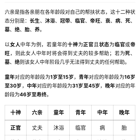
六亲是指各亲朋在各年龄段对自己的帮扶状态，这十二种状
态分别是：
长生
、
沐浴
、
冠带
、
临官
、
帝旺
、
衰
、
病
、
死
、
墓
、
绝
、
胎
、
养
。
以
女人
中年为例，若童年的
十神
为
正官
且
状态
为
临官
或
帝
旺
，则此女人中年时将会得到丈夫的较多帮助；若为
死
、
墓
、
绝
则该女人中年阶段几乎无法得到丈夫的任何帮助。
童年
对应的年龄段为
1岁至15岁
，
青年
对应的年龄段为
16岁
至30岁
，
中年
对应的年龄段为
31岁至45岁
，
晚年
对应的年
龄段为
46岁至寿终
。
十神
六亲
童年
青年
中年
晚年
正官
丈夫
沐浴
临官
病
胎