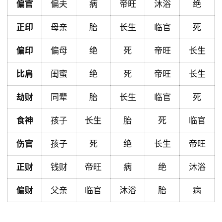
偏官
偏夫
病
帝旺
沐浴
绝
首
页
正印
母亲
胎
长生
临官
死
偏印
偏母
绝
死
帝旺
长生
黄
比肩
闺蜜
绝
死
帝旺
长生
历
劫财
同辈
胎
长生
临官
死
占
食神
孩子
长生
胎
死
临官
卜
伤官
孩子
死
绝
长生
帝旺
命
正财
钱财
帝旺
病
绝
沐浴
理
登录
注册
偏财
父亲
临官
沐浴
胎
病
解