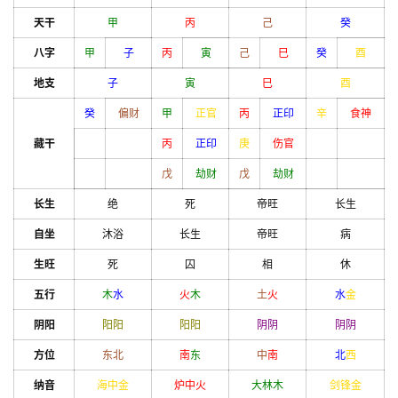
天干
甲
丙
己
癸
八字
甲
子
丙
寅
己
巳
癸
酉
地支
子
寅
巳
酉
癸
偏财
甲
正官
丙
正印
辛
食神
藏干
丙
正印
庚
伤官
戊
劫财
戊
劫财
长生
绝
死
帝旺
长生
自坐
沐浴
长生
帝旺
病
生旺
死
囚
相
休
五行
木
水
火
木
土
火
水
金
阴阳
阳
阳
阳
阳
阴
阴
阴
阴
方位
东北
南
东
中
南
北
西
纳音
海中金
炉中火
大林木
剑锋金