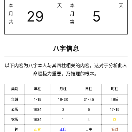
本
天
本
天
29
5
月
月
共
第
八字信息
以下内容为八字本人与其四柱相关的内容，这对于分析此人
命理极为重要，乃推理的根本。
类别
年柱
月柱
日柱
时柱
年龄
1-15
16-30
31-45
46后
公历
1984
2
5
17-19
农历
1984
1
4
酉
十神
正官
正印
日主
偏财