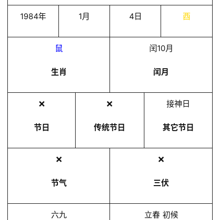
1984年
1月
4日
酉
鼠
闰10月
生肖
闰月
❌
❌
接神日
节日
传统节日
其它节日
❌
❌
节气
三伏
六九
立春 初候