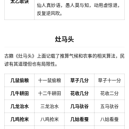
太乙歌诀
仙人真妙语，愚人莫与知，动用虚惊退，
反复逆风吹。
灶马头
古籍《灶马头》上面记载了推算气候和农事的相关算法，民
谚有其道理但也有局限性。
几鼠偷粮
十一鼠偷粮
草子几分
草子十一分
几牛耕田
十二牛耕田
花收几分
花收二分
几龙治水
三龙治水
几马驮谷
五马驮谷
几鸡抢米
八鸡抢米
几姑看蚕
八姑看蚕