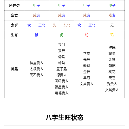
所在旬
甲
子
甲
子
甲
子
甲
子
空亡
戌
亥
戌
亥
戌
亥
戌
亥
太岁
坎
正北
艮
东北
坎
正北
无
生肖
鼠
虎
蛇
鸡
丧门
披麻
孤辰
学堂
将星
驿马
元辰
金神
福星贵人
劫煞
劫煞
勾煞
神煞
太极贵人
童子煞
金神
桃花
天乙贵人
德贵人
羊刃
天喜
国印贵人
文昌贵人
秀贵人
福星贵人
文昌贵人
月德贵人
八字生旺状态