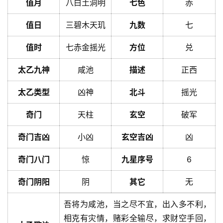
值月
八白土洞明
七色
赤
值日
三碧木天玑
九数
七
值时
七赤金摇光
方位
兑
太乙九神
咸池
描述
正西
太乙类型
凶神
北斗
摇光
奇门
天柱
玄空
破军
奇门吉凶
小凶
玄空吉凶
凶
奇门八门
惊
九星序号
6
奇门阴阳
阴
其它
无
吾将为咸池，当之尽不宜，出入多不利，
相克有灾情，赌彩全输尽，求财空手回，