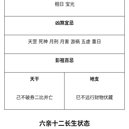
相日 宝光
凶煞宜忌
天罡 死神 月刑 月害 游祸 五虚 重日
彭祖百忌
天干
地支
己不破券二比并亡
巳不远行财物伏藏
六亲十二长生状态