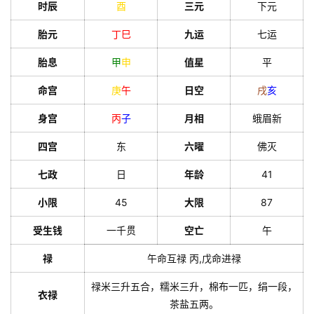
时辰
酉
三元
下元
胎元
丁
巳
九运
七运
胎息
甲
申
值星
平
命宫
庚
午
日空
戌
亥
身宫
丙
子
月相
蛾眉新
四宫
东
六曜
佛灭
七政
日
年龄
41
小限
45
大限
87
受生钱
一千贯
空亡
午
禄
午命互禄 丙,戊命进禄
禄米三升五合，糯米三升，棉布一匹，绢一段，
衣禄
茶盐五两。