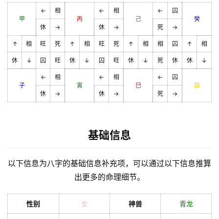
←
相
←
相
←
囚
甲
丙
己
癸
休
→
休
→
死
→
↑
相
旺
死
↑
相
旺
死
↑
相
相
囚
↑
相
休
↓
囚
旺
休
↓
囚
旺
休
↓
死
休
休
↓
←
相
←
相
←
囚
子
寅
巳
酉
休
→
休
→
死
→
基础信息
以下信息为八字的基础信息补充项，可以通过以下信息推算
出更多的命理细节。
性别
女
神兽
青龙