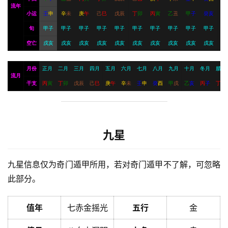
流年
小运
壬
申
辛
未
庚
午
己
巳
戊
辰
丁
卯
丙
寅
乙
丑
甲
子
癸
亥
旬
甲子
甲子
甲子
甲子
甲子
甲子
甲子
甲子
甲子
甲子
空亡
戌亥
戌亥
戌亥
戌亥
戌亥
戌亥
戌亥
戌亥
戌亥
戌亥
月份
正月
二月
三月
四月
五月
六月
七月
八月
九月
十月
冬月
腊月
流月
干支
丙
寅
丁
卯
戊
辰
己
巳
庚
午
辛
未
壬
申
癸
酉
甲
戌
乙
亥
丙
子
丁
丑
九星
九星信息仅为奇门遁甲所用，若对奇门遁甲不了解，可忽略
此部分。
值年
七赤金摇光
五行
金