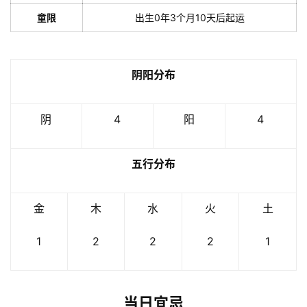
童限
出生0年3个月10天后起运
阴阳分布
阴
4
阳
4
五行分布
金
木
水
火
土
1
2
2
2
1
当日宜忌