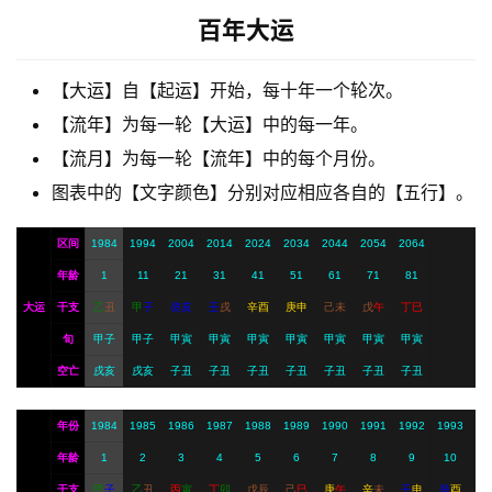
梦
百年大运
【大运】自【起运】开始，每十年一个轮次。
A
【流年】为每一轮【大运】中的每一年。
I
服
【流月】为每一轮【流年】中的每个月份。
务
图表中的【文字颜色】分别对应相应各自的【五行】。
区间
1984
1994
2004
2014
2024
2034
2044
2054
2064
会
年龄
1
11
21
31
41
51
61
71
81
员
大运
干支
乙
丑
甲
子
癸
亥
壬
戌
辛
酉
庚
申
己
未
戊
午
丁
巳
旬
甲子
甲子
甲寅
甲寅
甲寅
甲寅
甲寅
甲寅
甲寅
空亡
戌亥
戌亥
子丑
子丑
子丑
子丑
子丑
子丑
子丑
年份
1984
1985
1986
1987
1988
1989
1990
1991
1992
1993
年龄
1
2
3
4
5
6
7
8
9
10
干支
甲
子
乙
丑
丙
寅
丁
卯
戊
辰
己
巳
庚
午
辛
未
壬
申
癸
酉