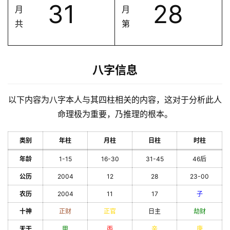
31
28
月
月
共
第
八字信息
以下内容为八字本人与其四柱相关的内容，这对于分析此人
命理极为重要，乃推理的根本。
类别
年柱
月柱
日柱
时柱
年龄
1-15
16-30
31-45
46后
公历
2004
12
28
23-00
农历
2004
11
17
子
十神
正财
正官
日主
劫财
天干
甲
丙
辛
庚