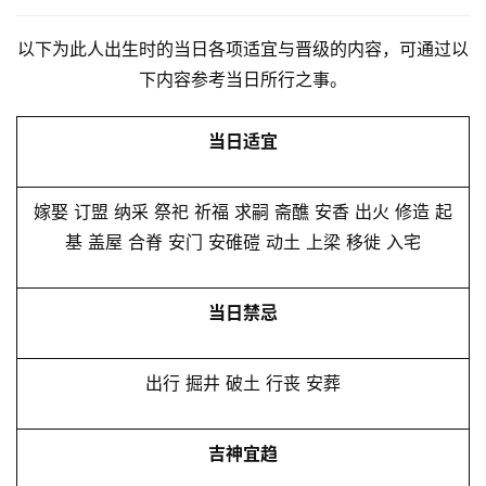
以下为此人出生时的当日各项适宜与晋级的内容，可通过以
下内容参考当日所行之事。
当日适宜
嫁娶 订盟 纳采 祭祀 祈福 求嗣 斋醮 安香 出火 修造 起
基 盖屋 合脊 安门 安碓磑 动土 上梁 移徙 入宅
当日禁忌
出行 掘井 破土 行丧 安葬
吉神宜趋