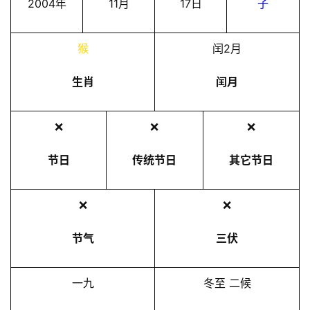
2004年
11月
17日
子
猴
闰2月
生肖
闰月
❌
❌
❌
节日
传统节日
其它节日
❌
❌
节气
三伏
一九
冬至 二候