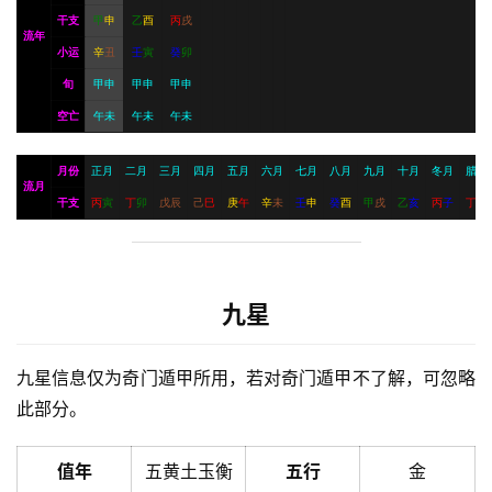
干支
甲
申
乙
酉
丙
戌
流年
小运
辛
丑
壬
寅
癸
卯
旬
甲申
甲申
甲申
空亡
午未
午未
午未
月份
正月
二月
三月
四月
五月
六月
七月
八月
九月
十月
冬月
腊月
流月
干支
丙
寅
丁
卯
戊
辰
己
巳
庚
午
辛
未
壬
申
癸
酉
甲
戌
乙
亥
丙
子
丁
丑
九星
九星信息仅为奇门遁甲所用，若对奇门遁甲不了解，可忽略
此部分。
值年
五黄土玉衡
五行
金