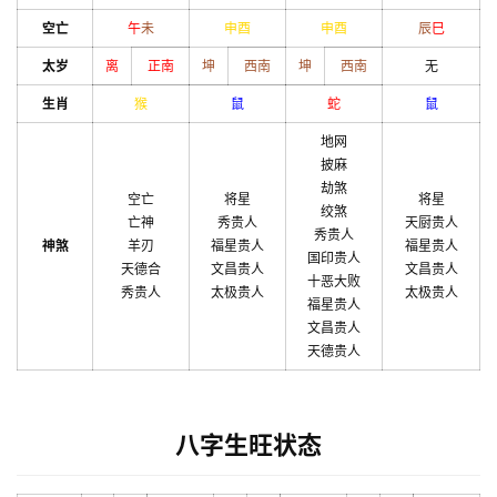
空亡
午
未
申
酉
申
酉
辰
巳
太岁
离
正南
坤
西南
坤
西南
无
生肖
猴
鼠
蛇
鼠
地网
披麻
劫煞
空亡
将星
将星
绞煞
亡神
秀贵人
天厨贵人
秀贵人
神煞
羊刃
福星贵人
福星贵人
国印贵人
天德合
文昌贵人
文昌贵人
十恶大败
秀贵人
太极贵人
太极贵人
福星贵人
文昌贵人
天德贵人
八字生旺状态