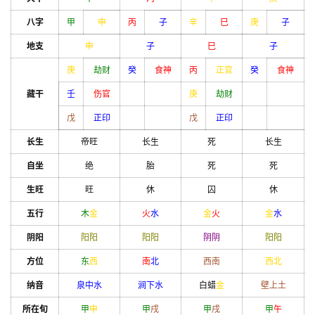
八字
甲
申
丙
子
辛
巳
庚
子
地支
申
子
巳
子
庚
劫财
癸
食神
丙
正官
癸
食神
藏干
壬
伤官
庚
劫财
戊
正印
戊
正印
长生
帝旺
长生
死
长生
自坐
绝
胎
死
死
生旺
旺
休
囚
休
五行
木
金
火
水
金
火
金
水
阴阳
阳
阳
阳
阳
阴
阴
阳
阳
方位
东
西
南
北
西南
西北
纳音
泉中水
涧下水
白蜡
金
壁上土
所在旬
甲
申
甲
戌
甲
戌
甲
午