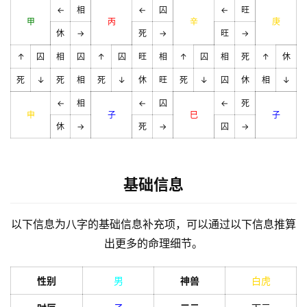
←
相
←
囚
←
旺
甲
丙
辛
庚
休
→
死
→
旺
→
↑
囚
相
囚
↑
囚
旺
相
↑
囚
相
死
↑
休
死
↓
死
相
死
↓
休
旺
死
↓
囚
休
相
↓
←
相
←
囚
←
死
申
子
巳
子
休
→
死
→
囚
→
基础信息
以下信息为八字的基础信息补充项，可以通过以下信息推算
出更多的命理细节。
性别
男
神兽
白虎