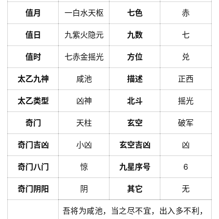
值月
一白水天枢
七色
赤
值日
九紫火隐元
九数
七
值时
七赤金摇光
方位
兑
太乙九神
咸池
描述
正西
太乙类型
凶神
北斗
摇光
奇门
天柱
玄空
破军
奇门吉凶
小凶
玄空吉凶
凶
奇门八门
惊
九星序号
6
奇门阴阳
阴
其它
无
吾将为咸池，当之尽不宜，出入多不利，