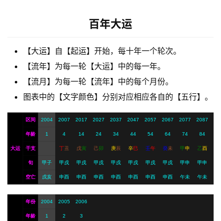
解
梦
百年大运
【大运】自【起运】开始，每十年一个轮次。
A
I
【流年】为每一轮【大运】中的每一年。
服
【流月】为每一轮【流年】中的每个月份。
务
图表中的【文字颜色】分别对应相应各自的【五行】。
区间
2004
2007
2017
2027
2037
2047
2057
2067
2077
2087
会
年龄
1
4
14
24
34
44
54
64
74
84
员
大运
干支
丁
丑
戊
寅
己
卯
庚
辰
辛
巳
壬
午
癸
未
甲
申
乙
酉
旬
甲子
甲戌
甲戌
甲戌
甲戌
甲戌
甲戌
甲戌
甲申
甲申
空亡
戌亥
申酉
申酉
申酉
申酉
申酉
申酉
申酉
午未
午未
年份
2004
2005
2006
年龄
1
2
3