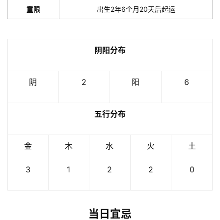
童限
出生2年6个月20天后起运
阴阳分布
阴
2
阳
6
五行分布
金
木
水
火
土
3
1
2
2
0
当日宜忌