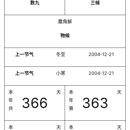
数九
三候
麋角解
物候
上一节气
冬至
2004-12-21
上一节气
小寒
2004-12-21
本
天
本
天
366
363
年
年
共
第
本
天
本
天