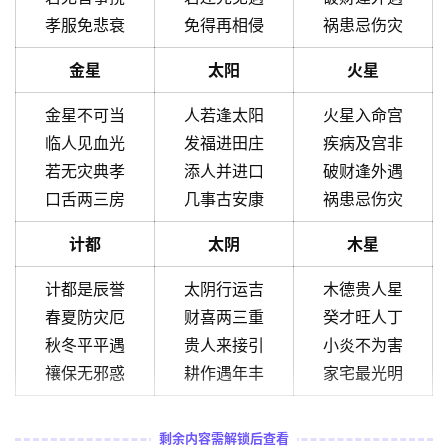
孝服免悲衰
免得再相侵
祸患忌伤灾
金星
太阳
火星
金星不可当
人若逢太阳
火星入命宫
临人见血光
发福进田庄
疾病及宫非
若无灾典孝
添人并进口
破财逢外遇
口舌两三房
几事古安康
祸患忌伤灾
计都
太阴
木星
计都是辰誉
太阴行运吉
木德贵人星
春夏防灾厄
财喜两三重
癸才旺人丁
秋冬平平遇
贵人来接引
小炎不为害
禳保无邪惑
耕作遇年丰
家宅最光明
剩余内容需解锁后查看