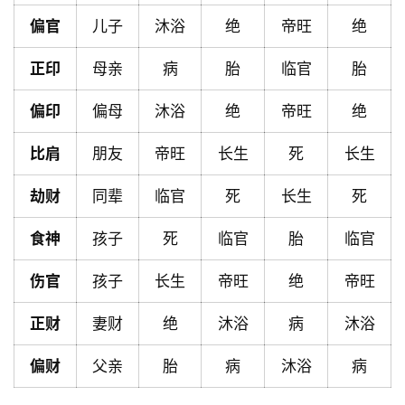
偏官
儿子
沐浴
绝
帝旺
绝
首
页
正印
母亲
病
胎
临官
胎
偏印
偏母
沐浴
绝
帝旺
绝
黄
历
比肩
朋友
帝旺
长生
死
长生
劫财
同辈
临官
死
长生
死
占
食神
孩子
死
临官
胎
临官
卜
伤官
孩子
长生
帝旺
绝
帝旺
命
正财
妻财
绝
沐浴
病
沐浴
理
登录
注册
偏财
父亲
胎
病
沐浴
病