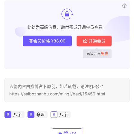
已付
此处为高级信息，需付费或开通会员查看。
非会员价格
¥
88.00
开通会员
高级会员
免费
该篇内容由赛博占卜原创，如若转载，请注明出处：
https://saibozhanbu.com/mingli/bazi/15459.html
八字
命理
八字
赞
(0)