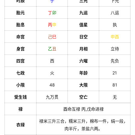
时辰
子
三元
下元
胎元
丁
卯
九运
八运
胎息
丙
申
值星
执
命宫
己
巳
日空
申
酉
身宫
乙
丑
月相
立待
四宫
西
六曜
先负
七政
火
年龄
21
小限
48
大限
81
受生钱
九万贯
空亡
无
禄
酉命互禄 丙,戊命进禄
禄米三升三合，糯米三升，棉布一件，绢一段，
衣禄
肉半斤，茶盐六两。