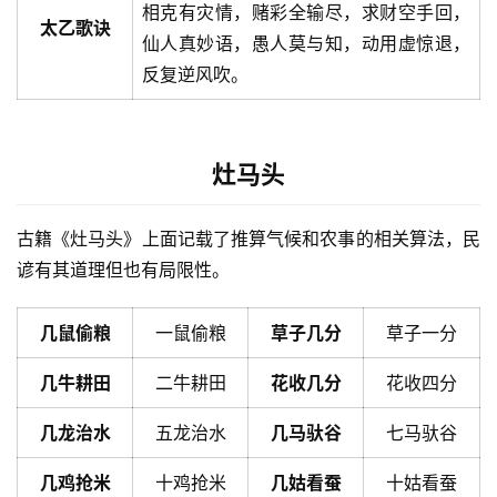
相克有灾情，赌彩全输尽，求财空手回，
太乙歌诀
仙人真妙语，愚人莫与知，动用虚惊退，
反复逆风吹。
灶马头
古籍《灶马头》上面记载了推算气候和农事的相关算法，民
谚有其道理但也有局限性。
几鼠偷粮
一鼠偷粮
草子几分
草子一分
几牛耕田
二牛耕田
花收几分
花收四分
几龙治水
五龙治水
几马驮谷
七马驮谷
几鸡抢米
十鸡抢米
几姑看蚕
十姑看蚕