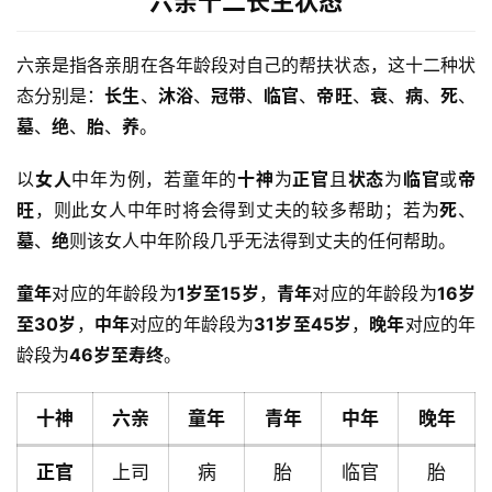
六亲十二长生状态
六亲是指各亲朋在各年龄段对自己的帮扶状态，这十二种状
态分别是：
长生
、
沐浴
、
冠带
、
临官
、
帝旺
、
衰
、
病
、
死
、
墓
、
绝
、
胎
、
养
。
以
女人
中年为例，若童年的
十神
为
正官
且
状态
为
临官
或
帝
旺
，则此女人中年时将会得到丈夫的较多帮助；若为
死
、
墓
、
绝
则该女人中年阶段几乎无法得到丈夫的任何帮助。
童年
对应的年龄段为
1岁至15岁
，
青年
对应的年龄段为
16岁
至30岁
，
中年
对应的年龄段为
31岁至45岁
，
晚年
对应的年
龄段为
46岁至寿终
。
十神
六亲
童年
青年
中年
晚年
正官
上司
病
胎
临官
胎