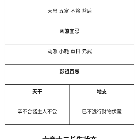
天恩 五富 不将 益后
凶煞宜忌
劫煞 小耗 重日 元武
彭祖百忌
天干
地支
辛不合酱主人不尝
巳不远行财物伏藏