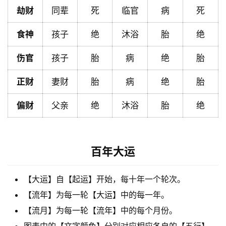
劫财
同辈
死
临官
病
死
黄
历
食神
孩子
绝
沐浴
胎
绝
伤官
孩子
胎
病
绝
胎
占
卜
正财
妻财
胎
病
绝
胎
偏财
父亲
绝
沐浴
胎
绝
命
理
登录
注册
百年大运
解
【大运】自【起运】开始，每十年一个轮次。
梦
【流年】为每一轮【大运】中的每一年。
【流月】为每一轮【流年】中的每个月份。
A