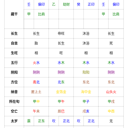
壬
偏印
乙
劫财
癸
正印
壬
偏印
藏干
甲
比肩
甲
比肩
长生
长生
帝旺
沐浴
长生
自坐
胎
长生
沐浴
死
生旺
相
旺
相
相
五行
火
水
水
木
木
水
木
水
阴阳
阴
阴
阴
阴
阳
阳
阴
阴
方位
南
北
北
东
东北
东北
纳音
屋上土
金箔金
海中金
山头火
所在旬
甲
申
甲
午
甲
子
甲
戌
空亡
午
未
辰
巳
戌
亥
申
酉
太岁
震
正东
坎
正北
坎
正北
无