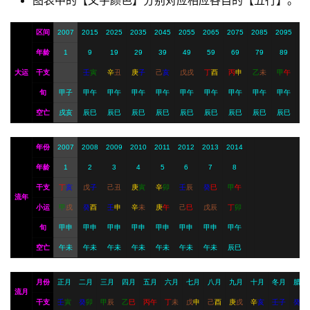
图表中的【文字颜色】分别对应相应各自的【五行】。
I
服
区间
2007
2015
2025
2035
2045
2055
2065
2075
2085
2095
务
年龄
1
9
19
29
39
49
59
69
79
89
大运
干支
壬
寅
辛
丑
庚
子
己
亥
戊
戌
丁
酉
丙
申
乙
未
甲
午
旬
甲子
甲午
甲午
甲午
甲午
甲午
甲午
甲午
甲午
甲午
会
员
空亡
戌亥
辰巳
辰巳
辰巳
辰巳
辰巳
辰巳
辰巳
辰巳
辰巳
年份
2007
2008
2009
2010
2011
2012
2013
2014
年龄
1
2
3
4
5
6
7
8
干支
丁
亥
戊
子
己
丑
庚
寅
辛
卯
壬
辰
癸
巳
甲
午
流年
小运
甲
戌
癸
酉
壬
申
辛
未
庚
午
己
巳
戊
辰
丁
卯
旬
甲申
甲申
甲申
甲申
甲申
甲申
甲申
甲午
空亡
午未
午未
午未
午未
午未
午未
午未
辰巳
月份
正月
二月
三月
四月
五月
六月
七月
八月
九月
十月
冬月
腊月
流月
干支
壬
寅
癸
卯
甲
辰
乙
巳
丙
午
丁
未
戊
申
己
酉
庚
戌
辛
亥
壬
子
癸
丑