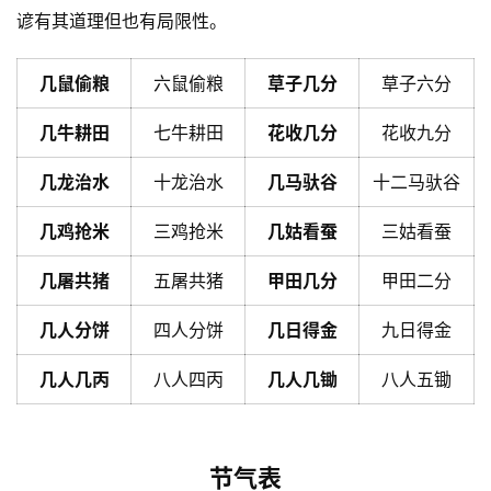
谚有其道理但也有局限性。
几鼠偷粮
六鼠偷粮
草子几分
草子六分
几牛耕田
七牛耕田
花收几分
花收九分
几龙治水
十龙治水
几马驮谷
十二马驮谷
几鸡抢米
三鸡抢米
几姑看蚕
三姑看蚕
几屠共猪
五屠共猪
甲田几分
甲田二分
几人分饼
四人分饼
几日得金
九日得金
几人几丙
八人四丙
几人几锄
八人五锄
节气表