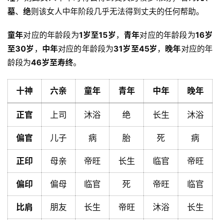
墓
、
绝
则该女人中年阶段几乎无法得到丈夫的任何帮助。
童年
对应的年龄段为
1岁至15岁
，
青年
对应的年龄段为
16岁
至30岁
，
中年
对应的年龄段为
31岁至45岁
，
晚年
对应的年
龄段为
46岁至寿终
。
十神
六亲
童年
青年
中年
晚年
正官
上司
沐浴
绝
长生
沐浴
偏官
儿子
病
胎
死
病
正印
母亲
帝旺
长生
临官
帝旺
首
偏印
偏母
临官
死
帝旺
临官
页
比肩
朋友
长生
帝旺
沐浴
长生