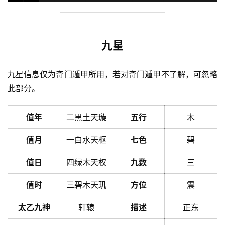
九星
九星信息仅为奇门遁甲所用，若对奇门遁甲不了解，可忽略
此部分。
值年
二黒土天璇
五行
木
值月
一白水天枢
七色
碧
值日
四绿木天权
九数
三
值时
三碧木天玑
方位
震
太乙九神
轩辕
描述
正东