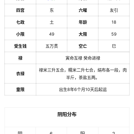
四宫
东
六曜
友引
七政
土
年龄
18
小限
49
大限
59
受生钱
五万贯
空亡
巳
禄
寅命互禄 癸命进禄
禄米三升五合，糯米二升七合，绢布各一段，肉
衣禄
半斤，茶盐五两。
童限
出生8年6个月10天后起运
阴阳分布
阴
6
阳
2