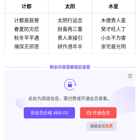
计都
太阴
木星
计都是辰誉
太阴行运吉
木德贵人星
春夏防灾厄
财喜两三重
癸才旺人丁
秋冬平平遇
贵人来接引
小炎不为害
禳保无邪惑
耕作遇年丰
家宅最光明
剩余内容需解锁后查看
已付
此处为高级信息，需付费或开通会员查看。
非会员价格
¥
88.00
开通会员
高级会员
免费