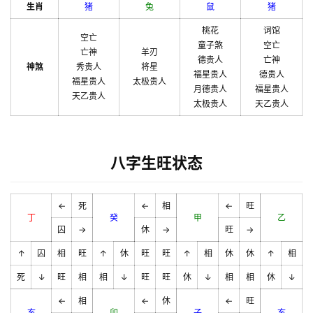
生肖
猪
兔
鼠
猪
桃花
词馆
空亡
童子煞
空亡
亡神
羊刃
德贵人
亡神
神煞
秀贵人
将星
福星贵人
德贵人
福星贵人
太极贵人
月德贵人
福星贵人
天乙贵人
太极贵人
天乙贵人
八字生旺状态
←
死
←
相
←
旺
丁
癸
甲
乙
囚
→
休
→
旺
→
↑
囚
相
旺
↑
休
旺
旺
↑
相
休
休
↑
相
死
↓
旺
相
相
↓
旺
旺
休
↓
相
相
休
↓
←
相
←
休
←
旺
亥
卯
子
亥