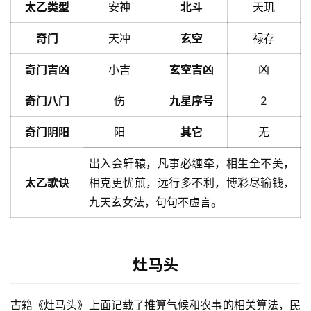
太乙类型
安神
北斗
天玑
奇门
天冲
玄空
禄存
奇门吉凶
小吉
玄空吉凶
凶
奇门八门
伤
九星序号
2
奇门阴阳
阳
其它
无
出入会轩辕，凡事必缠牵，相生全不美，
太乙歌诀
相克更忧煎，远行多不利，博彩尽输钱，
九天玄女法，句句不虚言。
灶马头
古籍《灶马头》上面记载了推算气候和农事的相关算法，民