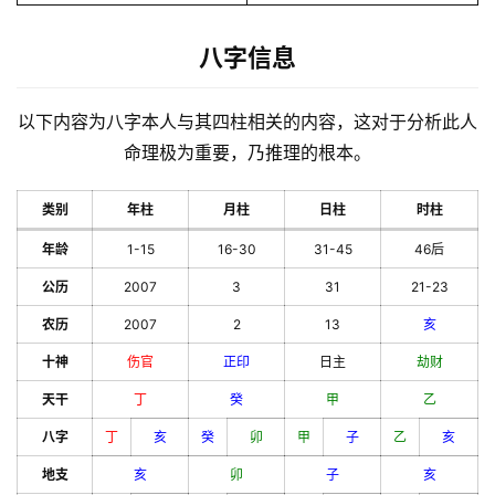
八字信息
以下内容为八字本人与其四柱相关的内容，这对于分析此人
命理极为重要，乃推理的根本。
类别
年柱
月柱
日柱
时柱
年龄
1-15
16-30
31-45
46后
公历
2007
3
31
21-23
农历
2007
2
13
亥
十神
伤官
正印
日主
劫财
天干
丁
癸
甲
乙
八字
丁
亥
癸
卯
甲
子
乙
亥
地支
亥
卯
子
亥