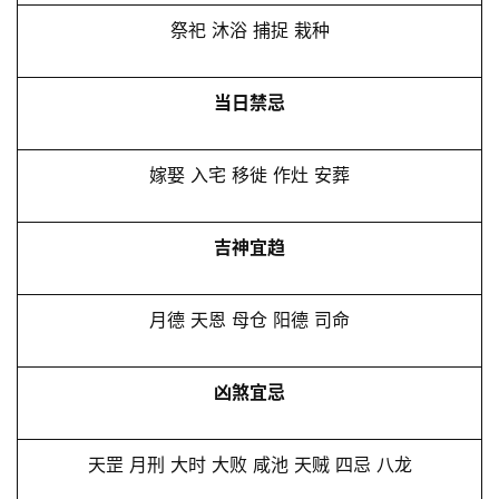
祭祀 沐浴 捕捉 栽种
当日禁忌
嫁娶 入宅 移徙 作灶 安葬
吉神宜趋
月德 天恩 母仓 阳德 司命
凶煞宜忌
天罡 月刑 大时 大败 咸池 天贼 四忌 八龙