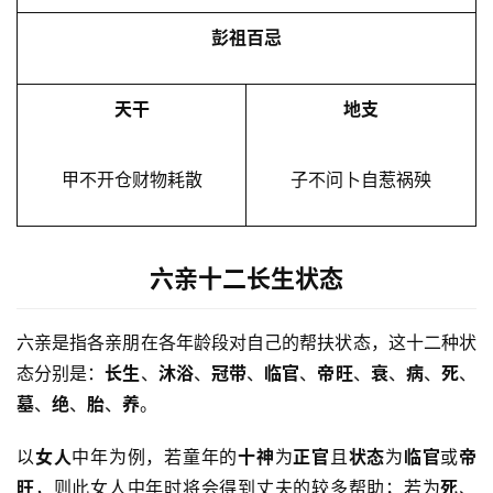
彭祖百忌
天干
地支
甲不开仓财物耗散
子不问卜自惹祸殃
六亲十二长生状态
六亲是指各亲朋在各年龄段对自己的帮扶状态，这十二种状
态分别是：
长生
、
沐浴
、
冠带
、
临官
、
帝旺
、
衰
、
病
、
死
、
墓
、
绝
、
胎
、
养
。
以
女人
中年为例，若童年的
十神
为
正官
且
状态
为
临官
或
帝
旺
，则此女人中年时将会得到丈夫的较多帮助；若为
死
、