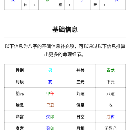
休
→
相
→
旺
→
基础信息
以下信息为八字的基础信息补充项，可以通过以下信息推算
出更多的命理细节。
性别
男
神兽
青龙
时辰
亥
三元
下元
胎元
甲
午
九运
八运
胎息
己
丑
值星
收
命宫
癸
卯
日空
戌
亥
身宫
癸
卯
月相
渐盈凸