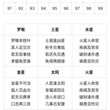
91
92
93
94
95
96
97
98
99
罗喉
土星
水星
罗喉本姓叶
土宿虽凶星
火星入命宫
其人定见灾
秋冬灾难临
疾病及宫非
若无官事挠
若还先见遇
破财逢外遇
孝服免悲衰
免得再相侵
祸患忌伤灾
金星
太阳
火星
金星不可当
人若逢太阳
火星入命宫
临人见血光
发福进田庄
疾病及宫非
若无灾典孝
添人并进口
破财逢外遇
口舌两三房
几事古安康
祸患忌伤灾