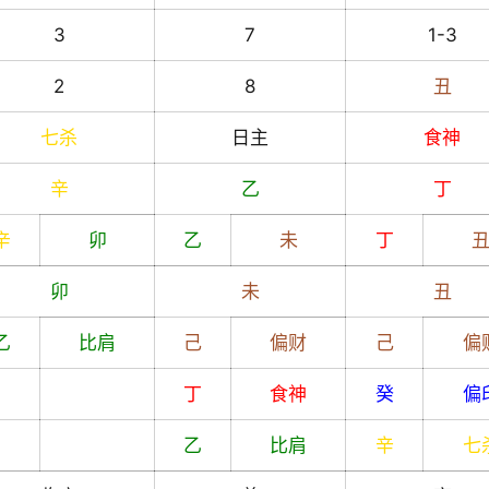
3
7
1-3
2
8
丑
七杀
日主
食神
辛
乙
丁
辛
卯
乙
未
丁
卯
未
丑
乙
比肩
己
偏财
己
偏
丁
食神
癸
偏
乙
比肩
辛
七