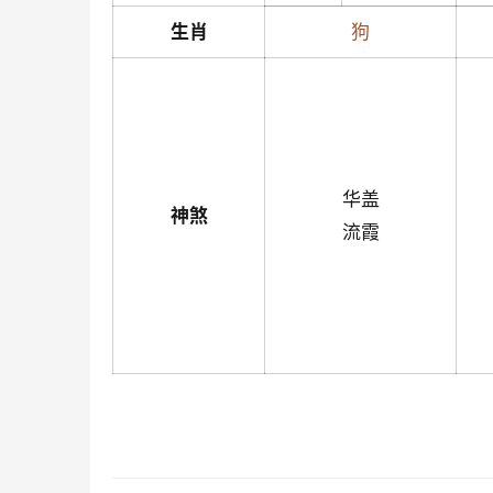
生肖
狗
华盖
神煞
流霞