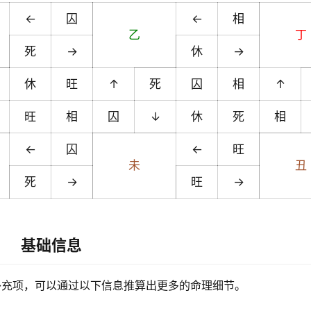
←
囚
←
相
乙
丁
死
→
休
→
休
旺
↑
死
囚
相
↑
旺
相
囚
↓
休
死
相
←
囚
←
旺
未
丑
死
→
旺
→
基础信息
补充项，可以通过以下信息推算出更多的命理细节。