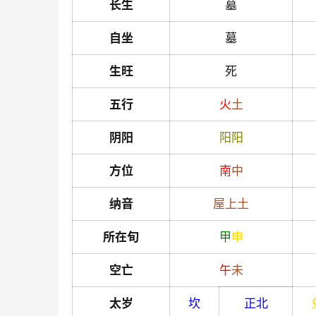
长生
墓
自坐
墓
生旺
死
五行
火
土
阴阳
阳
阳
方位
南
中
纳音
屋上土
所在旬
甲
申
空亡
午
未
太岁
坎
正北