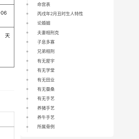
命宫表
-06
丙戌年2月丑时生人特性
论婚姻
夫妻相刑克
天
子息多寡
兄弟相刑
有无屋宇
有无学堂
有无田业
有无蚕桑
有无手艺
养猪手艺
养牛手艺
所属骨例