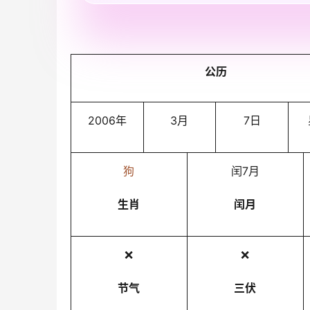
公历
2006年
3月
7日
狗
闰7月
生肖
闰月
❌
❌
节气
三伏