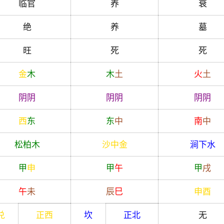
临官
养
衰
绝
养
墓
旺
死
死
金
木
木
土
火
土
阴
阴
阴
阴
阴
阴
西
东
东
中
南
中
松柏木
沙中金
涧下水
甲
申
甲
午
甲
戌
午
未
辰
巳
申
酉
兑
正西
坎
正北
无