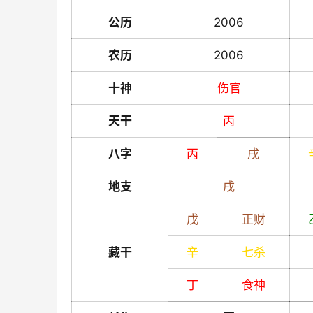
公历
2006
农历
2006
十神
伤官
天干
丙
八字
丙
戌
地支
戌
戊
正财
藏干
辛
七杀
丁
食神