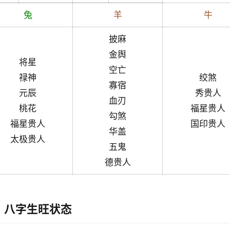
兔
羊
牛
披麻
金舆
将星
空亡
禄神
绞煞
寡宿
元辰
秀贵人
血刃
桃花
福星贵人
勾煞
福星贵人
国印贵人
华盖
太极贵人
五鬼
德贵人
八字生旺状态