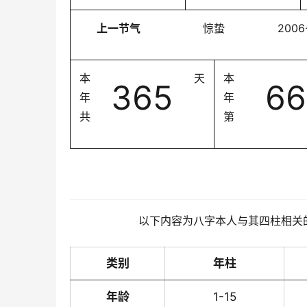
上一节气
惊蛰
2006
本
天
本
365
66
年
年
共
第
以下内容为八字本人与其四柱相关
类别
年柱
年龄
1-15