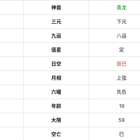
神兽
青龙
三元
下元
九运
八运
值星
定
日空
辰
巳
月相
上弦
六曜
先负
年龄
19
大限
59
空亡
巳