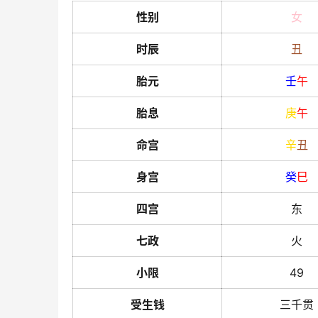
性别
女
时辰
丑
胎元
壬
午
胎息
庚
午
命宫
辛
丑
身宫
癸
巳
四宫
东
七政
火
小限
49
受生钱
三千贯