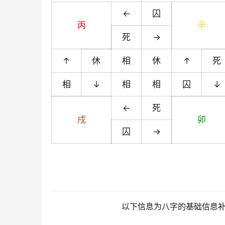
←
囚
丙
辛
死
→
↑
休
相
休
↑
死
相
↓
相
相
囚
↓
←
死
戌
卯
囚
→
以下信息为八字的基础信息