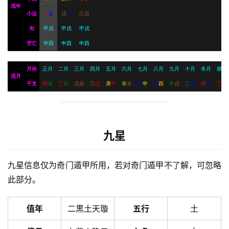
流年
小运
丁
亥
戊
子
己
丑
旬
甲戌
甲戌
甲戌
空亡
申酉
申酉
申酉
月份
正月
二月
三月
四月
五月
六月
七月
八月
九月
十月
冬月
腊月
流月
干支
丙
寅
丁
卯
戊
辰
己
巳
庚
午
辛
未
壬
申
癸
酉
甲
戌
乙
亥
丙
子
丁
丑
九星
九星信息仅为奇门遁甲所用，若对奇门遁甲不了解，可忽略
此部分。
值年
二黒土天璇
五行
土