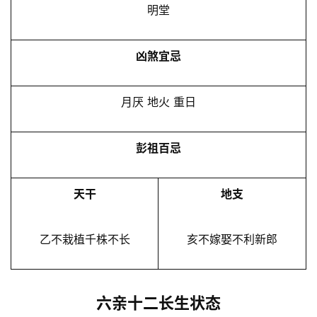
明堂
凶煞宜忌
月厌 地火 重日
彭祖百忌
天干
地支
乙不栽植千株不长
亥不嫁娶不利新郎
六亲十二长生状态