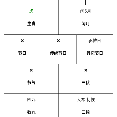
虎
闰5月
生肖
闰月
❌
❌
驱傩日
节日
传统节日
其它节日
❌
❌
节气
三伏
四九
大寒 初候
数九
三候