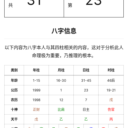
共
第
八字信息
以下内容为八字本人与其四柱相关的内容，这对于分析此人
命理极为重要，乃推理的根本。
类别
年柱
月柱
日柱
时柱
年龄
1-15
16-30
31-45
46后
公历
1999
1
23
19-21
农历
1998
12
7
戌
十神
正财
比肩
日主
伤官
天干
戊
乙
乙
丙