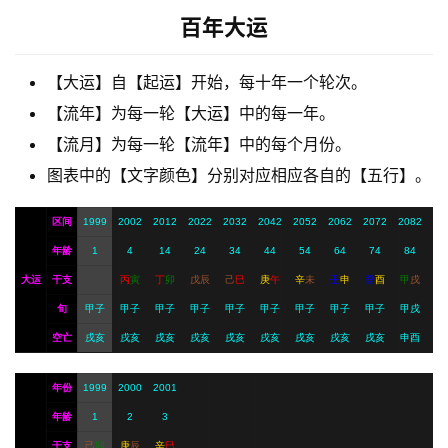
梦
百年大运
A
【大运】自【起运】开始，每十年一个轮次。
I
【流年】为每一轮【大运】中的每一年。
服
【流月】为每一轮【流年】中的每个月份。
务
图表中的【文字颜色】分别对应相应各自的【五行】。
区间
1999
2002
2012
2022
2032
2042
2052
2062
2072
2082
会
员
年龄
1
4
14
24
34
44
54
64
74
84
大运
干支
丙
寅
丁
卯
戊
辰
己
巳
庚
午
辛
未
壬
申
癸
酉
甲
戌
旬
甲子
甲子
甲子
甲子
甲子
甲子
甲子
甲子
甲子
甲戌
空亡
戌亥
戌亥
戌亥
戌亥
戌亥
戌亥
戌亥
戌亥
戌亥
申酉
年份
1999
2000
2001
年龄
1
2
3
干支
己
卯
庚
辰
辛
巳