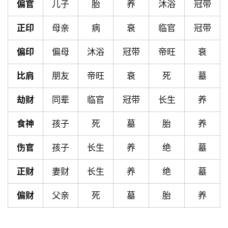
偏官
儿子
胎
养
沐浴
冠带
首
页
正印
母亲
病
衰
临官
冠带
偏印
偏母
沐浴
冠带
帝旺
衰
黄
历
比肩
朋友
帝旺
衰
死
墓
劫财
同辈
临官
冠带
长生
养
占
卜
食神
孩子
死
墓
胎
养
伤官
孩子
长生
养
绝
墓
命
正财
妻财
长生
养
绝
墓
理
登录
注册
偏财
父亲
死
墓
胎
养
解