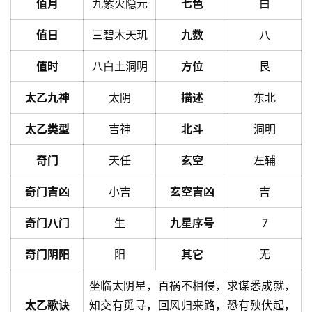
值月
九紫火隐元
七色
白
值日
三碧木天玑
九数
八
值时
八白土洞明
方位
艮
太乙九神
太阴
描述
东北
太乙类型
吉神
北斗
洞明
奇门
天任
玄空
左辅
奇门吉凶
小吉
玄空吉凶
吉
奇门八门
生
九星序号
7
奇门阴阳
阳
其它
无
坐临太阴星，百祸不相侵，求谋悉成就，
太乙歌诀
知交有觅寻，回风归来路，恐有殃伏起，