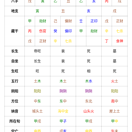
八字
戊
寅
乙
丑
乙
亥
丙
戌
地支
寅
丑
亥
戌
甲
劫财
己
偏财
壬
正印
戊
正财
藏干
丙
伤官
癸
偏印
甲
劫财
辛
七杀
戊
正财
辛
七杀
丁
食神
长生
帝旺
衰
死
墓
自坐
长生
衰
死
墓
生旺
旺
死
相
死
五行
土
木
木
土
木
水
火
土
阴阳
阳
阳
阴
阴
阴
阴
阳
阳
方位
中
东
东
中
东北
南
中
纳音
城头土
海中金
山头火
屋上土
所在旬
甲
戌
甲
子
甲
戌
甲
申
空亡
申
酉
戌
亥
申
酉
午
未