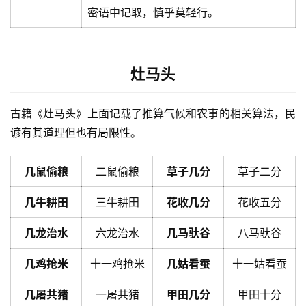
密语中记取，慎乎莫轻行。
灶马头
古籍《灶马头》上面记载了推算气候和农事的相关算法，民
谚有其道理但也有局限性。
几鼠偷粮
二鼠偷粮
草子几分
草子二分
几牛耕田
三牛耕田
花收几分
花收五分
几龙治水
六龙治水
几马驮谷
八马驮谷
几鸡抢米
十一鸡抢米
几姑看蚕
十一姑看蚕
几屠共猪
一屠共猪
甲田几分
甲田十分