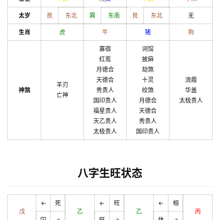
太岁
艮
东北
巽
东南
艮
东北
无
生肖
虎
牛
猪
狗
寡宿
词馆
红鸾
披麻
月德合
劫煞
天德合
十灵
流霞
羊刃
神煞
秀贵人
绞煞
华盖
亡神
国印贵人
月德合
太极贵人
福星贵人
天德合
天乙贵人
秀贵人
太极贵人
国印贵人
八字生旺状态
←
死
←
旺
←
相
戊
乙
乙
丙
囚
→
旺
→
休
→