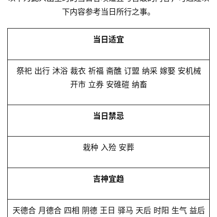
下内容参考当日所行之事。
当日适宜
祭祀 出行 沐浴 裁衣 祈福 斋醮 订盟 纳采 嫁娶 安机械
开市 立券 安碓磑 纳畜
当日禁忌
栽种 入殓 安葬
吉神宜趋
天德合 月德合 四相 阴德 王日 驿马 天后 时阳 生气 益后