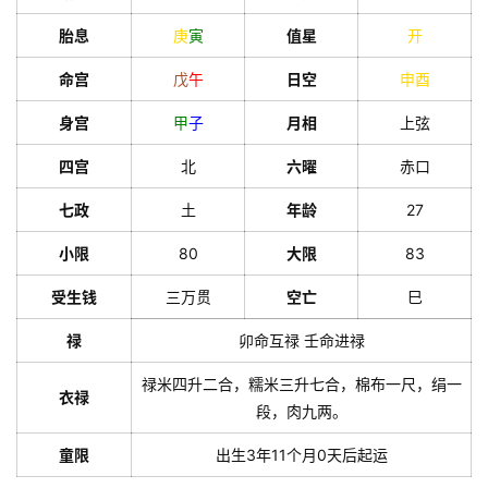
胎息
庚
寅
值星
开
命宫
戊
午
日空
申
酉
身宫
甲
子
月相
上弦
四宫
北
六曜
赤口
七政
土
年龄
27
小限
80
大限
83
受生钱
三万贯
空亡
巳
禄
卯命互禄 壬命进禄
禄米四升二合，糯米三升七合，棉布一尺，绢一
衣禄
段，肉九两。
童限
出生3年11个月0天后起运