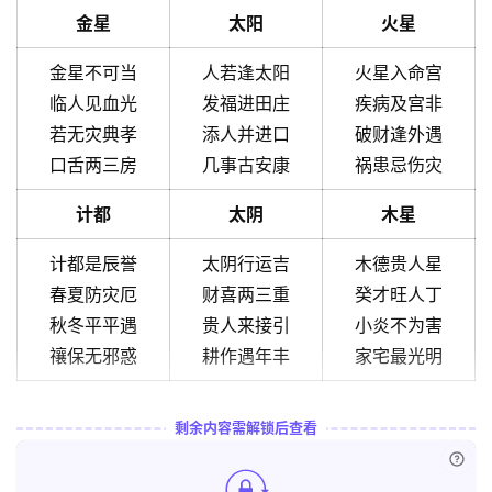
金星
太阳
火星
金星不可当
人若逢太阳
火星入命宫
临人见血光
发福进田庄
疾病及宫非
若无灾典孝
添人并进口
破财逢外遇
口舌两三房
几事古安康
祸患忌伤灾
计都
太阴
木星
计都是辰誉
太阴行运吉
木德贵人星
春夏防灾厄
财喜两三重
癸才旺人丁
秋冬平平遇
贵人来接引
小炎不为害
禳保无邪惑
耕作遇年丰
家宅最光明
剩余内容需解锁后查看
已付