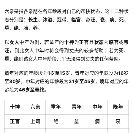
六亲是指各亲朋在各年龄段对自己的帮扶状态，这十二种状
态分别是：
长生
、
沐浴
、
冠带
、
临官
、
帝旺
、
衰
、
病
、
死
、
墓
、
绝
、
胎
、
养
。
以
女人
中年为例，若童年的
十神
为
正官
且
状态
为
临官
或
帝
旺
，则此女人中年时将会得到丈夫的较多帮助；若为
死
、
墓
、
绝
则该女人中年阶段几乎无法得到丈夫的任何帮助。
童年
对应的年龄段为
1岁至15岁
，
青年
对应的年龄段为
16岁
至30岁
，
中年
对应的年龄段为
31岁至45岁
，
晚年
对应的年
龄段为
46岁至寿终
。
十神
六亲
童年
青年
中年
晚年
正官
上司
绝
墓
病
衰