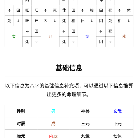
↑
囚
旺
旺
↑
死
休
囚
↑
相
囚
死
↑
休
死
↓
旺
旺
囚
↓
死
相
休
↓
囚
死
相
↓
←
囚
←
囚
←
死
寅
丑
亥
戌
死
→
死
→
囚
→
基础信息
以下信息为八字的基础信息补充项，可以通过以下信息推算
出更多的命理细节。
性别
男
神兽
玄武
时辰
戌
三元
下元
胎元
丙
辰
九运
七运