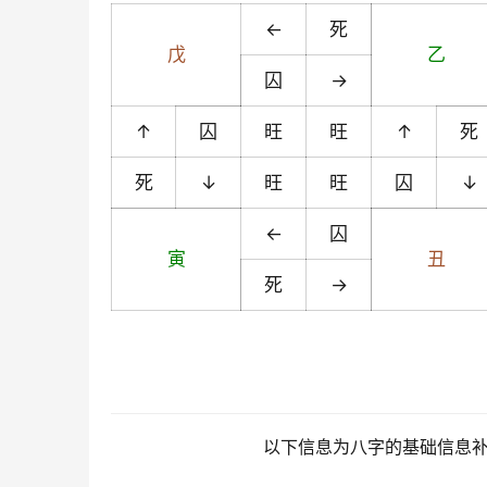
←
死
戊
乙
囚
→
↑
囚
旺
旺
↑
死
死
↓
旺
旺
囚
↓
←
囚
寅
丑
死
→
以下信息为八字的基础信息