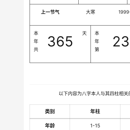
上一节气
大寒
1999
本
天
本
365
23
年
年
共
第
以下内容为八字本人与其四柱相关
类别
年柱
年龄
1-15