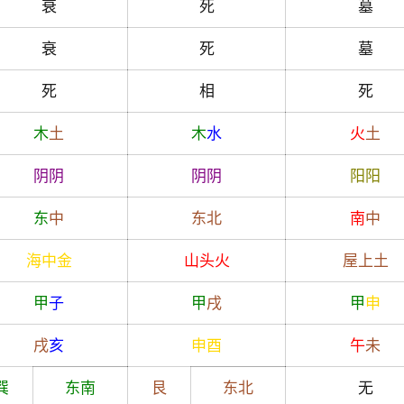
衰
死
墓
衰
死
墓
死
相
死
木
土
木
水
火
土
阴
阴
阴
阴
阳
阳
东
中
东北
南
中
海中金
山头火
屋上土
甲
子
甲
戌
甲
申
戌
亥
申
酉
午
未
巽
东南
艮
东北
无