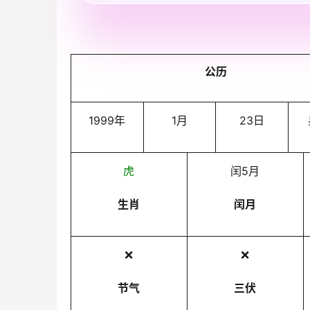
公历
1999年
1月
23日
虎
闰5月
生肖
闰月
❌
❌
节气
三伏