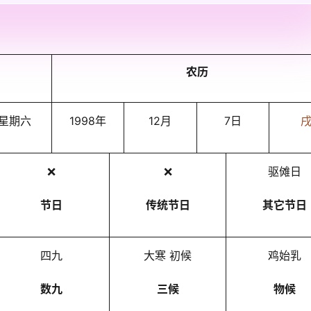
农历
星期六
1998年
12月
7日
❌
❌
驱傩日
节日
传统节日
其它节日
四九
大寒 初候
鸡始乳
数九
三候
物候