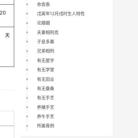
命宫表
-20
戊寅年12月戌时生人特性
论婚姻
夫妻相刑克
天
子息多寡
兄弟相刑
有无屋宇
有无学堂
有无田业
有无蚕桑
有无手艺
养猪手艺
养牛手艺
所属骨例