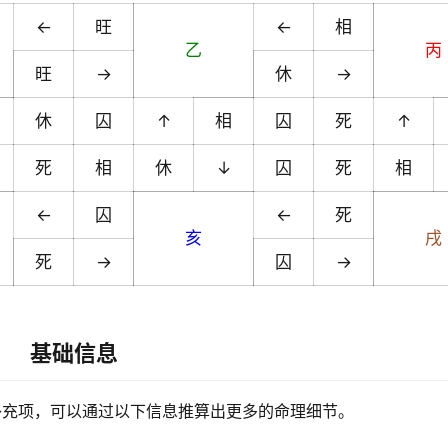
←
旺
←
相
乙
丙
旺
→
休
→
休
囚
↑
相
囚
死
↑
死
相
休
↓
囚
死
相
←
囚
←
死
亥
戌
死
→
囚
→
基础信息
补充项，可以通过以下信息推算出更多的命理细节。