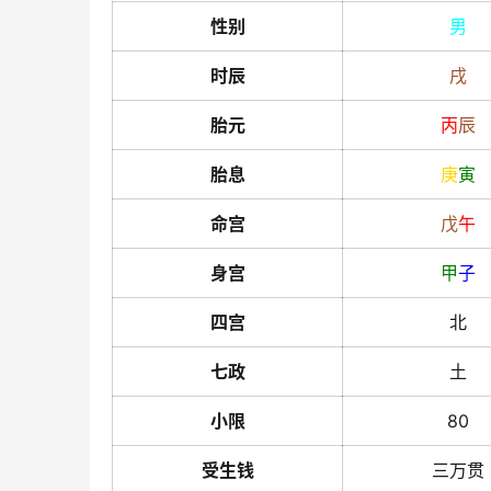
性别
男
时辰
戌
胎元
丙
辰
胎息
庚
寅
命宫
戊
午
身宫
甲
子
四宫
北
七政
土
小限
80
受生钱
三万贯