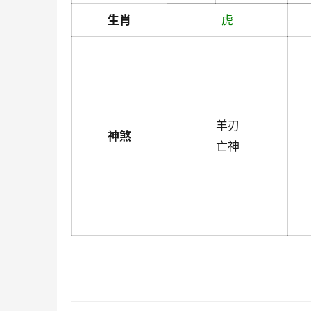
生肖
虎
羊刃
神煞
亡神