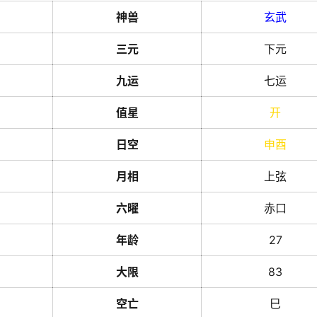
神兽
玄武
三元
下元
九运
七运
值星
开
日空
申
酉
月相
上弦
六曜
赤口
年龄
27
大限
83
空亡
巳