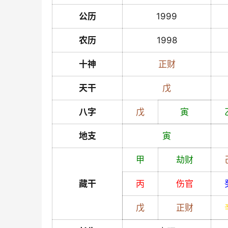
公历
1999
农历
1998
十神
正财
天干
戊
八字
戊
寅
地支
寅
甲
劫财
藏干
丙
伤官
戊
正财