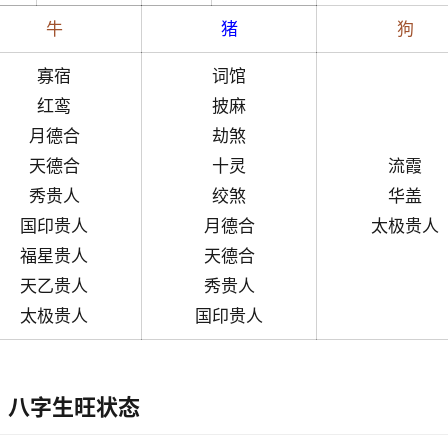
牛
猪
狗
寡宿
词馆
红鸾
披麻
月德合
劫煞
天德合
十灵
流霞
秀贵人
绞煞
华盖
国印贵人
月德合
太极贵人
福星贵人
天德合
天乙贵人
秀贵人
太极贵人
国印贵人
八字生旺状态