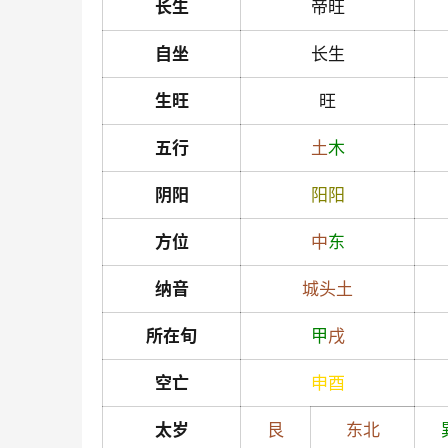
长生
帝旺
自坐
长生
生旺
旺
五行
土
木
阴阳
阳
阳
方位
中
东
纳音
城头土
所在旬
甲
戌
空亡
申
酉
太岁
艮
东北