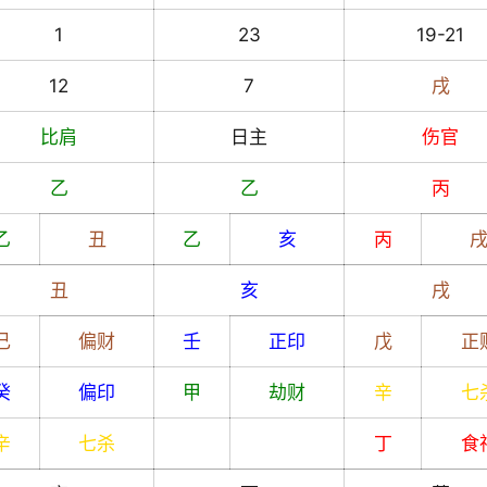
1
23
19-21
12
7
戌
比肩
日主
伤官
乙
乙
丙
乙
丑
乙
亥
丙
丑
亥
戌
己
偏财
壬
正印
戊
正
癸
偏印
甲
劫财
辛
七
辛
七杀
丁
食