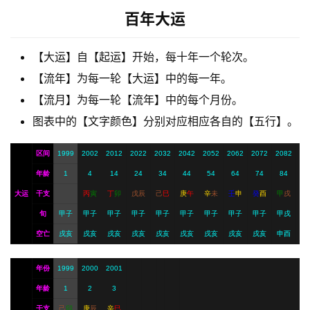
梦
百年大运
A
【大运】自【起运】开始，每十年一个轮次。
I
【流年】为每一轮【大运】中的每一年。
服
【流月】为每一轮【流年】中的每个月份。
务
图表中的【文字颜色】分别对应相应各自的【五行】。
区间
1999
2002
2012
2022
2032
2042
2052
2062
2072
2082
会
员
年龄
1
4
14
24
34
44
54
64
74
84
大运
干支
丙
寅
丁
卯
戊
辰
己
巳
庚
午
辛
未
壬
申
癸
酉
甲
戌
旬
甲子
甲子
甲子
甲子
甲子
甲子
甲子
甲子
甲子
甲戌
空亡
戌亥
戌亥
戌亥
戌亥
戌亥
戌亥
戌亥
戌亥
戌亥
申酉
年份
1999
2000
2001
年龄
1
2
3
干支
己
卯
庚
辰
辛
巳