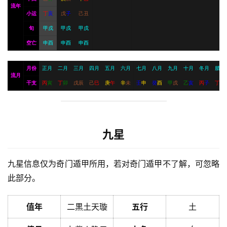
流年
小运
丁
亥
戊
子
己
丑
旬
甲戌
甲戌
甲戌
空亡
申酉
申酉
申酉
月份
正月
二月
三月
四月
五月
六月
七月
八月
九月
十月
冬月
腊月
流月
干支
丙
寅
丁
卯
戊
辰
己
巳
庚
午
辛
未
壬
申
癸
酉
甲
戌
乙
亥
丙
子
丁
丑
九星
九星信息仅为奇门遁甲所用，若对奇门遁甲不了解，可忽略
此部分。
值年
二黒土天璇
五行
土