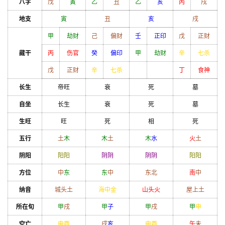
八字
戊
寅
乙
丑
乙
亥
丙
戌
地支
寅
丑
亥
戌
甲
劫财
己
偏财
壬
正印
戊
正财
藏干
丙
伤官
癸
偏印
甲
劫财
辛
七杀
戊
正财
辛
七杀
丁
食神
长生
帝旺
衰
死
墓
自坐
长生
衰
死
墓
生旺
旺
死
相
死
五行
土
木
木
土
木
水
火
土
阴阳
阳
阳
阴
阴
阴
阴
阳
阳
方位
中
东
东
中
东北
南
中
纳音
城头土
海中金
山头火
屋上土
所在旬
甲
戌
甲
子
甲
戌
甲
申
空亡
申
酉
戌
亥
申
酉
午
未