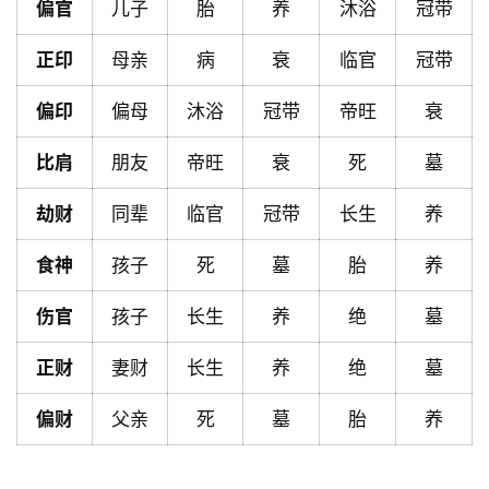
偏官
儿子
胎
养
沐浴
冠带
首
页
正印
母亲
病
衰
临官
冠带
偏印
偏母
沐浴
冠带
帝旺
衰
黄
历
比肩
朋友
帝旺
衰
死
墓
劫财
同辈
临官
冠带
长生
养
占
卜
食神
孩子
死
墓
胎
养
伤官
孩子
长生
养
绝
墓
命
正财
妻财
长生
养
绝
墓
理
登录
注册
偏财
父亲
死
墓
胎
养
解