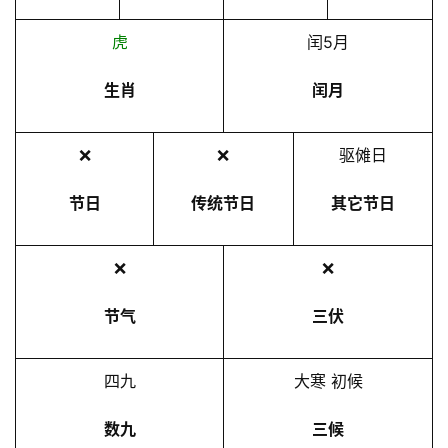
虎
闰5月
生肖
闰月
❌
❌
驱傩日
节日
传统节日
其它节日
❌
❌
节气
三伏
四九
大寒 初候
数九
三候