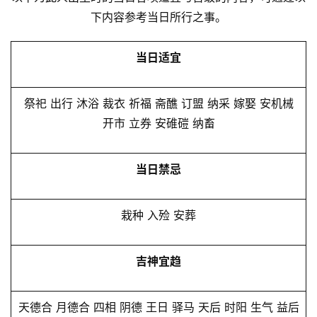
下内容参考当日所行之事。
当日适宜
祭祀 出行 沐浴 裁衣 祈福 斋醮 订盟 纳采 嫁娶 安机械
开市 立券 安碓磑 纳畜
当日禁忌
栽种 入殓 安葬
吉神宜趋
天德合 月德合 四相 阴德 王日 驿马 天后 时阳 生气 益后