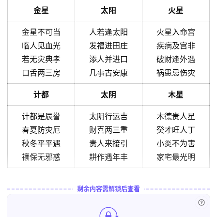
金星
太阳
火星
金星不可当
人若逢太阳
火星入命宫
临人见血光
发福进田庄
疾病及宫非
若无灾典孝
添人并进口
破财逢外遇
口舌两三房
几事古安康
祸患忌伤灾
计都
太阴
木星
计都是辰誉
太阴行运吉
木德贵人星
春夏防灾厄
财喜两三重
癸才旺人丁
秋冬平平遇
贵人来接引
小炎不为害
禳保无邪惑
耕作遇年丰
家宅最光明
剩余内容需解锁后查看
已付