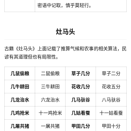
密语中记取，慎乎莫轻行。
灶马头
古籍《灶马头》上面记载了推算气候和农事的相关算法，民
谚有其道理但也有局限性。
几鼠偷粮
二鼠偷粮
草子几分
草子二分
几牛耕田
三牛耕田
花收几分
花收五分
几龙治水
六龙治水
几马驮谷
八马驮谷
几鸡抢米
十一鸡抢米
几姑看蚕
十一姑看蚕
几屠共猪
一屠共猪
甲田几分
甲田十分