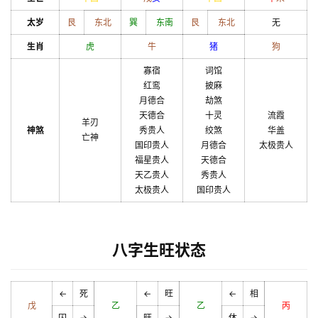
太岁
艮
东北
巽
东南
艮
东北
无
生肖
虎
牛
猪
狗
寡宿
词馆
红鸾
披麻
月德合
劫煞
天德合
十灵
流霞
羊刃
神煞
秀贵人
绞煞
华盖
亡神
国印贵人
月德合
太极贵人
福星贵人
天德合
天乙贵人
秀贵人
太极贵人
国印贵人
八字生旺状态
←
死
←
旺
←
相
戊
乙
乙
丙
囚
→
旺
→
休
→