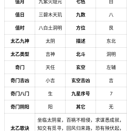
值月
九紫火隐元
七色
白
值日
三碧木天玑
九数
八
值时
八白土洞明
方位
艮
太乙九神
太阴
描述
东北
太乙类型
吉神
北斗
洞明
奇门
天任
玄空
左辅
奇门吉凶
小吉
玄空吉凶
吉
奇门八门
生
九星序号
7
奇门阴阳
阳
其它
无
坐临太阴星，百祸不相侵，求谋悉成就，
太乙歌诀
知交有觅寻，回风归来路，恐有殃伏起，