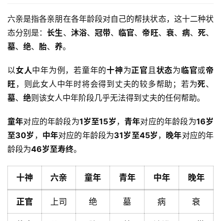
六亲是指各亲朋在各年龄段对自己的帮扶状态，这十二种状
态分别是：
长生
、
沐浴
、
冠带
、
临官
、
帝旺
、
衰
、
病
、
死
、
墓
、
绝
、
胎
、
养
。
以
女人
中年为例，若童年的
十神
为
正官
且
状态
为
临官
或
帝
旺
，则此女人中年时将会得到丈夫的较多帮助；若为
死
、
墓
、
绝
则该女人中年阶段几乎无法得到丈夫的任何帮助。
童年
对应的年龄段为
1岁至15岁
，
青年
对应的年龄段为
16岁
至30岁
，
中年
对应的年龄段为
31岁至45岁
，
晚年
对应的年
龄段为
46岁至寿终
。
十神
六亲
童年
青年
中年
晚年
正官
上司
绝
墓
病
衰