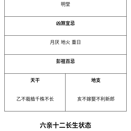
明堂
凶煞宜忌
月厌 地火 重日
彭祖百忌
天干
地支
乙不栽植千株不长
亥不嫁娶不利新郎
六亲十二长生状态