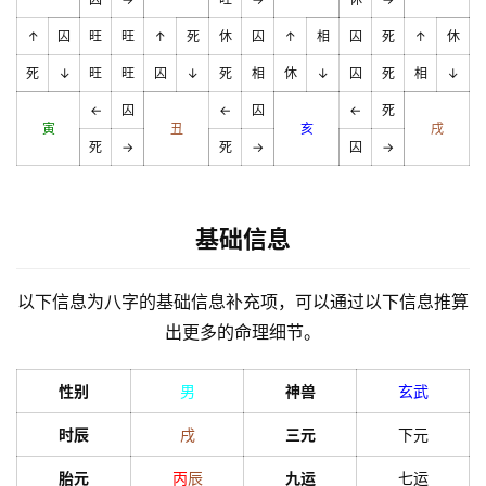
↑
囚
旺
旺
↑
死
休
囚
↑
相
囚
死
↑
休
死
↓
旺
旺
囚
↓
死
相
休
↓
囚
死
相
↓
←
囚
←
囚
←
死
寅
丑
亥
戌
死
→
死
→
囚
→
基础信息
以下信息为八字的基础信息补充项，可以通过以下信息推算
出更多的命理细节。
性别
男
神兽
玄武
时辰
戌
三元
下元
胎元
丙
辰
九运
七运