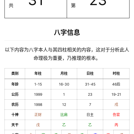
共
第
八字信息
以下内容为八字本人与其四柱相关的内容，这对于分析此人
命理极为重要，乃推理的根本。
类别
年柱
月柱
日柱
时柱
年龄
1-15
16-30
31-45
46后
公历
1999
1
23
19-21
农历
1998
12
7
戌
十神
正财
比肩
日主
伤官
天干
戊
乙
乙
丙