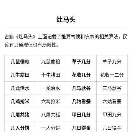
灶马头
古籍《灶马头》上面记载了推算气候和农事的相关算法，民
谚有其道理但也有局限性。
几鼠偷粮
九鼠偷粮
草子几分
草子九分
几牛耕田
十牛耕田
花收几分
花收十二分
几龙治水
一龙治水
几马驮谷
三马驮谷
几鸡抢米
六鸡抢米
几姑看蚕
六姑看蚕
几屠共猪
八屠共猪
甲田几分
甲田九分
几人分饼
一人分饼
几日得金
六日得金