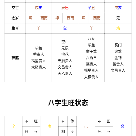
空亡
戌
亥
辰
巳
子
丑
戌
亥
太岁
坤
西南
坤
西南
坤
西南
无
生肖
羊
鼠
羊
鸡
八专
空亡
华盖
丧门
华盖
元辰
童子煞
灾煞
秀贵人
桃花
神煞
六秀日
金神
福星贵人
天厨贵人
德贵人
德贵人
太极贵人
文昌贵人
福星贵人
文昌贵人
天乙贵人
太极贵人
八字生旺状态
←
旺
←
休
←
囚
辛
庚
己
癸
旺
→
相
→
死
→