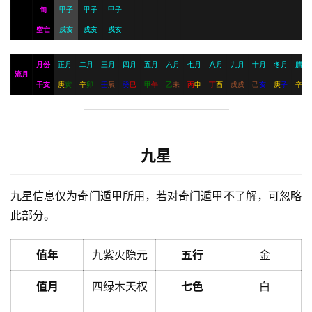
旬
甲子
甲子
甲子
空亡
戌亥
戌亥
戌亥
月份
正月
二月
三月
四月
五月
六月
七月
八月
九月
十月
冬月
腊月
流月
干支
庚
寅
辛
卯
壬
辰
癸
巳
甲
午
乙
未
丙
申
丁
酉
戊
戌
己
亥
庚
子
辛
丑
九星
九星信息仅为奇门遁甲所用，若对奇门遁甲不了解，可忽略
此部分。
值年
九紫火隐元
五行
金
值月
四绿木天权
七色
白