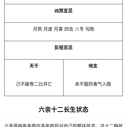
凶煞宜忌
月煞 月虚 月害 四击 八专 勾陈
彭祖百忌
天干
地支
己不破券二比并亡
未不服药毒气入肠
六亲十二长生状态
六亲是指各亲朋在各年龄段对自己的帮扶状态，这十二种状