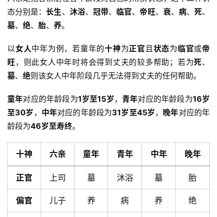
态分别是：
长生
、
沐浴
、
冠带
、
临官
、
帝旺
、
衰
、
病
、
死
、
墓
、
绝
、
胎
、
养
。
以
女人
中年为例，若童年的
十神
为
正官
且
状态
为
临官
或
帝
旺
，则此女人中年时将会得到丈夫的较多帮助；若为
死
、
墓
、
绝
则该女人中年阶段几乎无法得到丈夫的任何帮助。
童年
对应的年龄段为
1岁至15岁
，
青年
对应的年龄段为
16岁
至30岁
，
中年
对应的年龄段为
31岁至45岁
，
晚年
对应的年
龄段为
46岁至寿终
。
十神
六亲
童年
青年
中年
晚年
正官
上司
墓
沐浴
墓
胎
偏官
儿子
养
病
养
绝
首