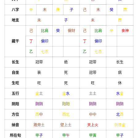
八字
辛
未
庚
子
己
未
癸
酉
地支
未
子
未
酉
己
比肩
癸
偏财
己
比肩
辛
食神
藏干
丁
偏印
丁
偏印
乙
七杀
乙
七杀
长生
冠带
绝
冠带
长生
自坐
衰
死
冠带
病
生旺
旺
死
旺
休
五行
金
土
金
水
土
土
水
金
阴阳
阴
阴
阳
阳
阴
阴
阴
阴
方位
西
中
西北
中
中
北
西
纳音
路旁土
壁上土
天上火
剑锋金
所在旬
甲
子
甲
午
甲
寅
甲
子