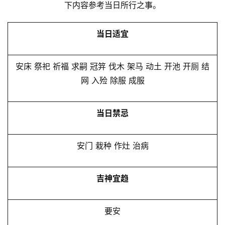
下内容参考当日所行之事。
当日适宜
安床 祭祀 祈福 求嗣 冠笄 伐木 架马 动土 开池 开厕 结
网 入殓 除服 成服
当日禁忌
安门 栽种 作灶 治病
吉神宜趋
要安