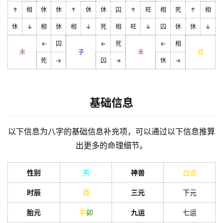
↑
相
休
休
↑
休
休
囚
↑
旺
相
死
↑
相
休
↓
相
休
相
↓
死
相
旺
↓
囚
休
休
↓
←
囚
←
死
←
相
未
子
未
酉
死
→
囚
→
休
→
基础信息
以下信息为八字的基础信息补充项，可以通过以下信息推算
出更多的命理细节。
性别
男
神兽
白虎
时辰
酉
三元
下元
胎元
辛
卯
九运
七运