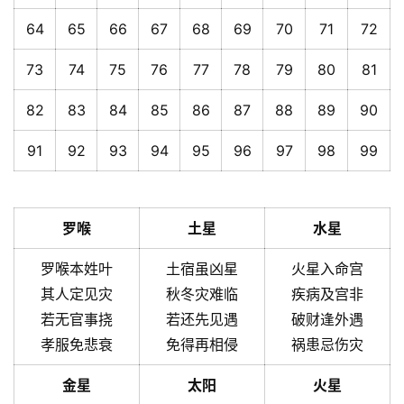
64
65
66
67
68
69
70
71
72
73
74
75
76
77
78
79
80
81
82
83
84
85
86
87
88
89
90
91
92
93
94
95
96
97
98
99
罗喉
土星
水星
罗喉本姓叶
土宿虽凶星
火星入命宫
其人定见灾
秋冬灾难临
疾病及宫非
若无官事挠
若还先见遇
破财逢外遇
孝服免悲衰
免得再相侵
祸患忌伤灾
金星
太阳
火星