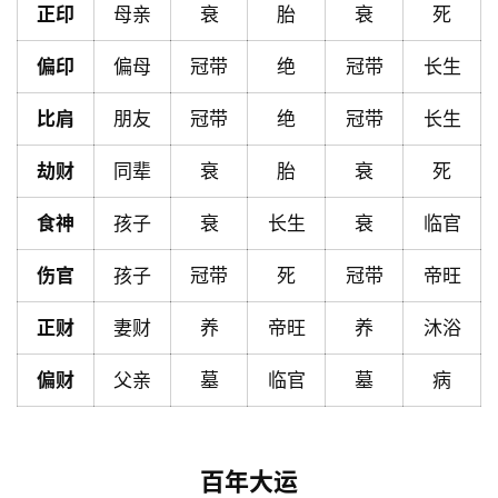
正印
母亲
衰
胎
衰
死
页
偏印
偏母
冠带
绝
冠带
长生
黄
比肩
朋友
冠带
绝
冠带
长生
历
劫财
同辈
衰
胎
衰
死
占
食神
孩子
衰
长生
衰
临官
卜
伤官
孩子
冠带
死
冠带
帝旺
正财
妻财
养
帝旺
养
沐浴
命
理
登录
注册
偏财
父亲
墓
临官
墓
病
解
梦
百年大运