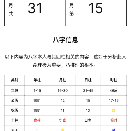
31
15
月
月
共
第
八字信息
以下内容为八字本人与其四柱相关的内容，这对于分析此人
命理极为重要，乃推理的根本。
类别
年柱
月柱
日柱
时柱
年龄
1-15
16-30
31-45
46后
公历
1991
12
15
17-19
农历
1991
11
10
酉
十神
食神
伤官
日主
偏财
天干
辛
庚
己
癸