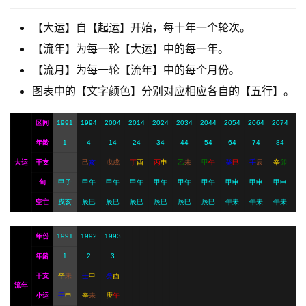
【大运】自【起运】开始，每十年一个轮次。
A
【流年】为每一轮【大运】中的每一年。
I
【流月】为每一轮【流年】中的每个月份。
服
务
图表中的【文字颜色】分别对应相应各自的【五行】。
区间
1991
1994
2004
2014
2024
2034
2044
2054
2064
2074
会
年龄
1
4
14
24
34
44
54
64
74
84
员
大运
干支
己
亥
戊
戌
丁
酉
丙
申
乙
未
甲
午
癸
巳
壬
辰
辛
卯
旬
甲子
甲午
甲午
甲午
甲午
甲午
甲午
甲申
甲申
甲申
空亡
戌亥
辰巳
辰巳
辰巳
辰巳
辰巳
辰巳
午未
午未
午未
年份
1991
1992
1993
年龄
1
2
3
干支
辛
未
壬
申
癸
酉
流年
小运
壬
申
辛
未
庚
午