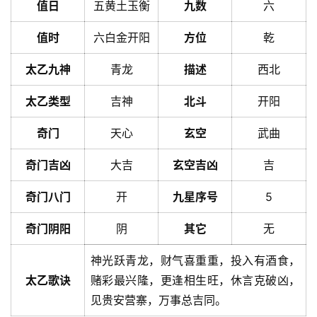
值日
五黄土玉衡
九数
六
值时
六白金开阳
方位
乾
太乙九神
青龙
描述
西北
太乙类型
吉神
北斗
开阳
奇门
天心
玄空
武曲
奇门吉凶
大吉
玄空吉凶
吉
奇门八门
开
九星序号
5
奇门阴阳
阴
其它
无
神光跃青龙，财气喜重重，投入有酒食，
太乙歌诀
赌彩最兴隆，更逢相生旺，休言克破凶，
见贵安营寨，万事总吉同。