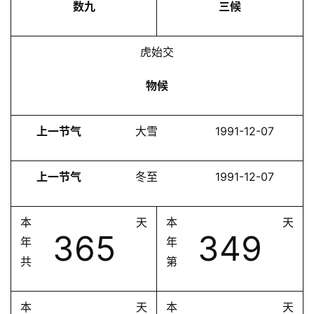
数九
三候
虎始交
物候
上一节气
大雪
1991-12-07
上一节气
冬至
1991-12-07
本
天
本
天
365
349
年
年
共
第
本
天
本
天