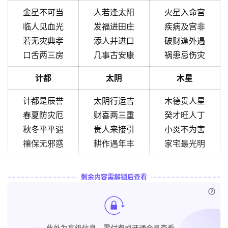
金星不可当
人若逢太阳
火星入命宫
临人见血光
发福进田庄
疾病及宫非
若无灾典孝
添人并进口
破财逢外遇
口舌两三房
几事古安康
祸患忌伤灾
计都
太阴
木星
计都是辰誉
太阴行运吉
木德贵人星
春夏防灾厄
财喜两三重
癸才旺人丁
秋冬平平遇
贵人来接引
小炎不为害
禳保无邪惑
耕作遇年丰
家宅最光明
剩余内容需解锁后查看
已付
此处为高级信息，需付费或开通会员查看。