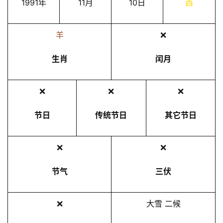
1991年
11月
10日
酉
羊
❌
生肖
闰月
❌
❌
❌
节日
传统节日
其它节日
❌
❌
节气
三伏
❌
大雪 二候