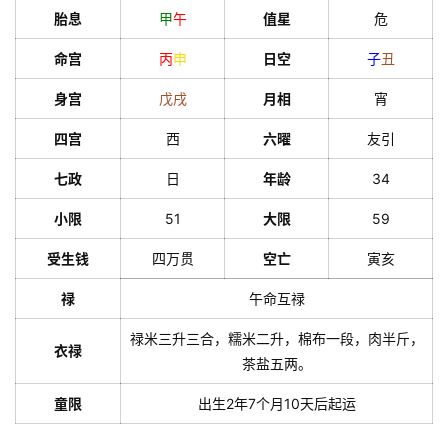
胎息
甲
午
值星
危
命宫
丙
申
日空
子
丑
身宫
戊
戌
月相
宵
四宫
西
六曜
友引
七政
日
年龄
34
小限
51
大限
59
受生钱
四万贯
空亡
寅亥
禄
午命互禄
禄米三升三合，糯米二升，棉布一段，肉半斤，
衣禄
茶盐五两。
童限
出生2年7个月10天后起运