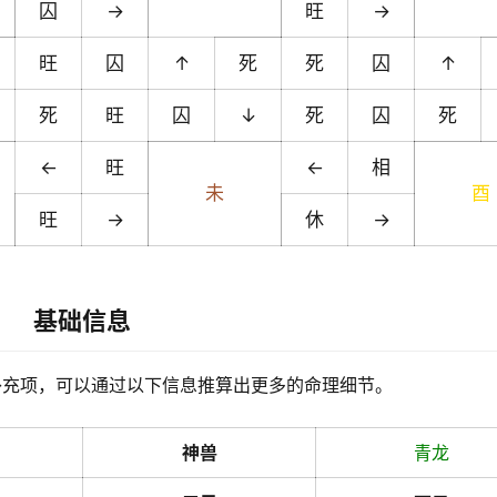
囚
→
旺
→
旺
囚
↑
死
死
囚
↑
死
旺
囚
↓
死
囚
死
←
旺
←
相
未
酉
旺
→
休
→
基础信息
补充项，可以通过以下信息推算出更多的命理细节。
神兽
青龙