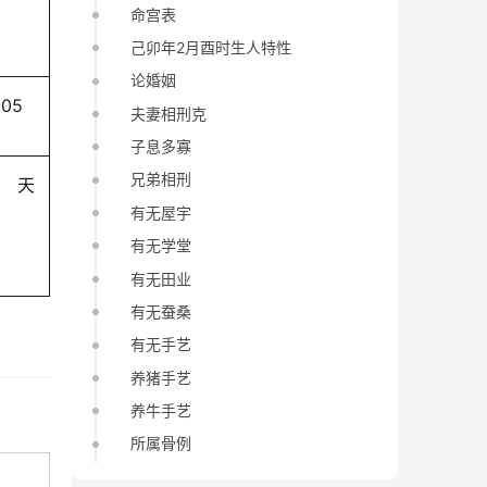
命宫表
己卯年2月酉时生人特性
论婚姻
-05
夫妻相刑克
子息多寡
兄弟相刑
天
有无屋宇
有无学堂
有无田业
有无蚕桑
有无手艺
养猪手艺
养牛手艺
所属骨例