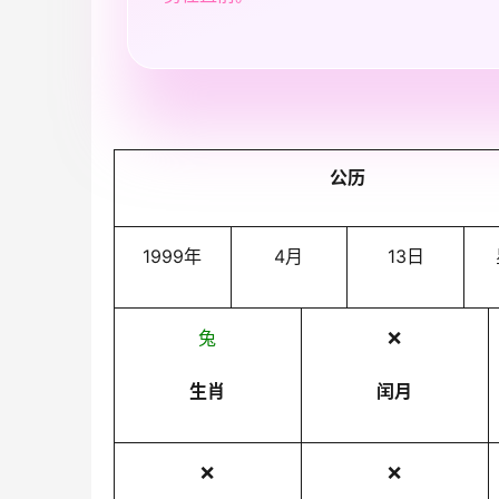
公历
1999年
4月
13日
兔
❌
生肖
闰月
❌
❌