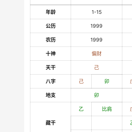
年龄
1-15
公历
1999
农历
1999
十神
偏财
天干
己
八字
己
卯
地支
卯
乙
比肩
藏干