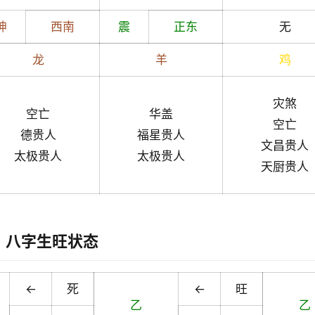
坤
西南
震
正东
无
龙
羊
鸡
灾煞
空亡
华盖
空亡
德贵人
福星贵人
文昌贵人
太极贵人
太极贵人
天厨贵人
八字生旺状态
←
死
←
旺
乙
乙