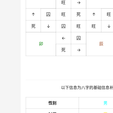
旺
→
↑
囚
旺
死
↑
旺
死
↓
囚
旺
旺
↓
←
囚
卯
辰
死
→
以下信息为八字的基础信息
性别
男