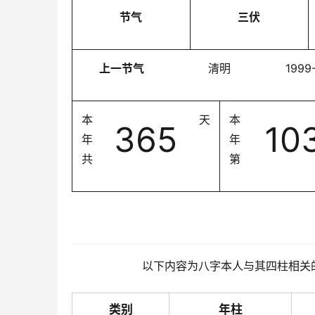
节气
三伏
上一节气
清明
1999
本
天
本
365
10
年
年
共
第
以下内容为八字本人与其四柱相关
类别
年柱