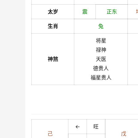
太岁
震
正东
生肖
兔
将星
禄神
神煞
天医
德贵人
福星贵人
←
旺
己
戊