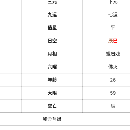
三元
下元
九运
七运
值星
平
日空
辰
巳
月相
蛾眉残
六曜
佛灭
年龄
26
大限
59
空亡
辰
卯命互禄