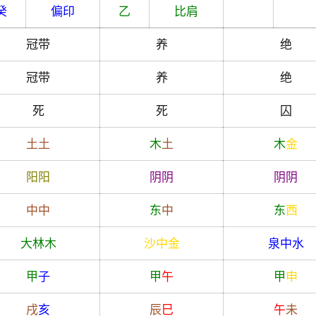
癸
偏印
乙
比肩
冠带
养
绝
冠带
养
绝
死
死
囚
土
土
木
土
木
金
阳
阳
阴
阴
阴
阴
中
中
东
中
东
西
大林木
沙中金
泉中水
甲
子
甲
午
甲
申
戌
亥
辰
巳
午
未