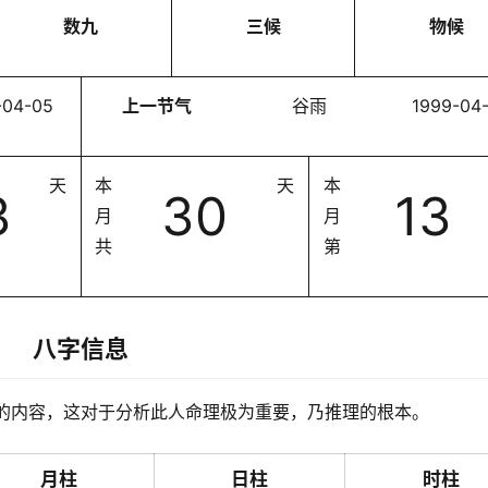
数九
三候
物候
-04-05
上一节气
谷雨
1999-04
天
本
天
本
3
30
13
月
月
共
第
八字信息
的内容，这对于分析此人命理极为重要，乃推理的根本。
月柱
日柱
时柱