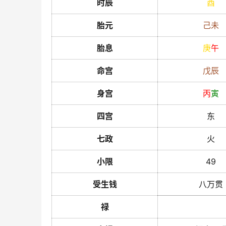
时辰
酉
胎元
己
未
胎息
庚
午
命宫
戊
辰
身宫
丙
寅
四宫
东
七政
火
小限
49
受生钱
八万贯
禄