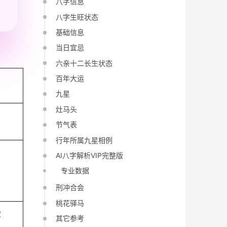
八字信息
八字生旺状态
基础信息
当日宜忌
六亲十二长生状态
百年大运
九星
灶马头
酉
节气表
行年所属九星相例
AI八字解析VIP完整版
专业数据
刑冲合会
桃花驿马
鴽
其它参考