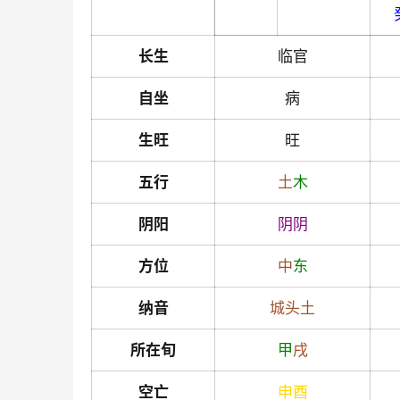
长生
临官
自坐
病
生旺
旺
五行
土
木
阴阳
阴
阴
方位
中
东
纳音
城头土
所在旬
甲
戌
空亡
申
酉