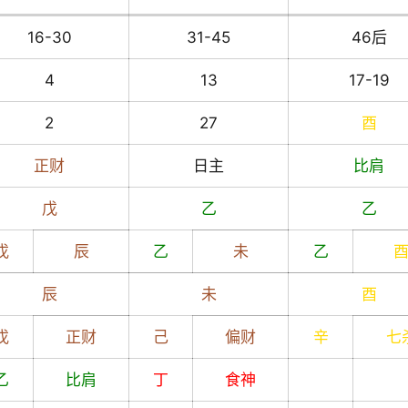
16-30
31-45
46后
4
13
17-19
2
27
酉
正财
日主
比肩
戊
乙
乙
戊
辰
乙
未
乙
辰
未
酉
戊
正财
己
偏财
辛
七
乙
比肩
丁
食神