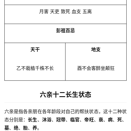
月害 天吏 致死 血支 五离
彭祖百忌
天干
地支
乙不栽植千株不长
酉不会客醉坐颠狂
六亲十二长生状态
六亲是指各亲朋在各年龄段对自己的帮扶状态，这十二种状
态分别是：
长生
、
沐浴
、
冠带
、
临官
、
帝旺
、
衰
、
病
、
死
、
墓
、
绝
、
胎
、
养
。