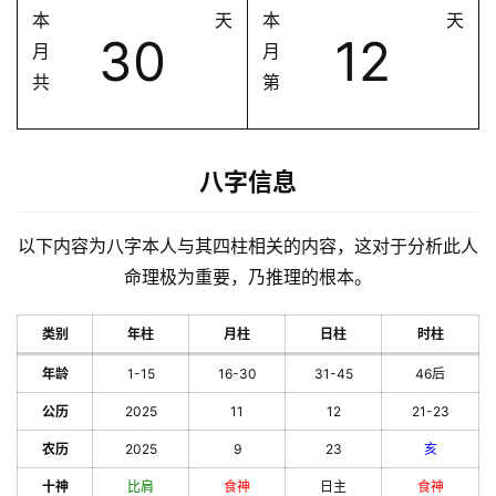
本
天
本
天
30
12
月
月
共
第
八字信息
以下内容为八字本人与其四柱相关的内容，这对于分析此人
命理极为重要，乃推理的根本。
类别
年柱
月柱
日柱
时柱
年龄
1-15
16-30
31-45
46后
公历
2025
11
12
21-23
农历
2025
9
23
亥
十神
比肩
食神
日主
食神