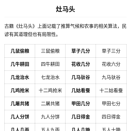
灶马头
古籍《灶马头》上面记载了推算气候和农事的相关算法，民
谚有其道理但也有局限性。
几鼠偷粮
三鼠偷粮
草子几分
草子三分
几牛耕田
四牛耕田
花收几分
花收六分
几龙治水
七龙治水
几马驮谷
九马驮谷
几鸡抢米
十二鸡抢米
几姑看蚕
十二姑看蚕
几屠共猪
二屠共猪
甲田几分
甲田七分
几人分饼
九人分饼
几日得金
四日得金
几人几丙
五人九丙
几人几锄
五人十锄