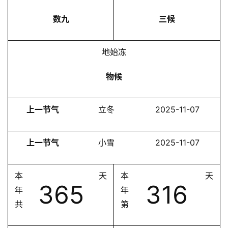
数九
三候
地始冻
物候
上一节气
立冬
2025-11-07
上一节气
小雪
2025-11-07
本
天
本
天
365
316
年
年
共
第