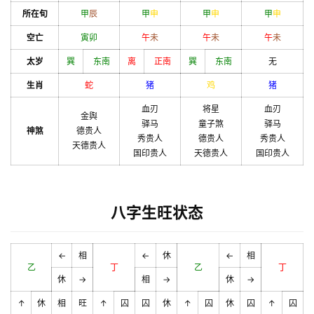
所在旬
甲
辰
甲
申
甲
申
甲
申
空亡
寅
卯
午
未
午
未
午
未
太岁
巽
东南
离
正南
巽
东南
无
生肖
蛇
猪
鸡
猪
血刃
将星
血刃
金舆
驿马
童子煞
驿马
神煞
德贵人
秀贵人
德贵人
秀贵人
天德贵人
国印贵人
天德贵人
国印贵人
八字生旺状态
←
相
←
休
←
相
乙
丁
乙
丁
休
→
相
→
休
→
↑
休
相
旺
↑
囚
囚
休
↑
囚
休
囚
↑
囚