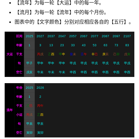
【流年】为每一轮【大运】中的每一年。
【流月】为每一轮【流年】中的每个月份。
A
I
图表中的【文字颜色】分别对应相应各自的【五行】。
服
务
区间
2025
2027
2037
2047
2057
2067
2077
2087
2097
2107
年龄
1
3
13
23
33
43
53
63
73
83
大运
干支
丙
戌
乙
酉
甲
申
癸
未
壬
午
辛
巳
庚
辰
己
卯
戊
寅
会
旬
甲子
甲申
甲申
甲申
甲戌
甲戌
甲戌
甲戌
甲戌
甲戌
员
空亡
戌亥
午未
午未
午未
申酉
申酉
申酉
申酉
申酉
申酉
年份
2025
2026
年龄
1
2
干支
乙
巳
丙
午
流年
小运
丙
戌
乙
酉
旬
甲辰
甲辰
空亡
寅卯
寅卯