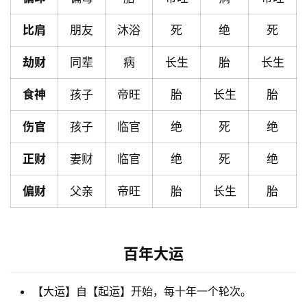
比肩
朋友
沐浴
死
绝
死
黄
劫财
同辈
病
长生
胎
长生
历
食神
孩子
帝旺
胎
长生
胎
占
伤官
孩子
临官
绝
死
绝
卜
正财
妻财
临官
绝
死
绝
偏财
父亲
帝旺
胎
长生
胎
命
理
登录
注册
百年大运
解
梦
【大运】自【起运】开始，每十年一个轮次。