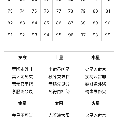
73
74
75
76
77
78
79
80
81
82
83
84
85
86
87
88
89
90
91
92
93
94
95
96
97
98
99
罗喉
土星
水星
罗喉本姓叶
土宿虽凶星
火星入命宫
其人定见灾
秋冬灾难临
疾病及宫非
若无官事挠
若还先见遇
破财逢外遇
孝服免悲衰
免得再相侵
祸患忌伤灾
金星
太阳
火星
金星不可当
人若逢太阳
火星入命宫