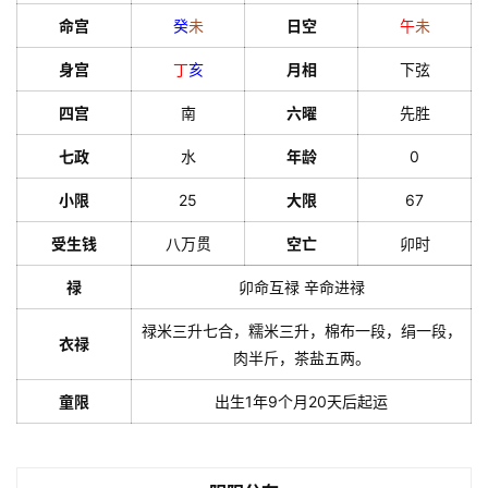
命宫
癸
未
日空
午
未
身宫
丁
亥
月相
下弦
四宫
南
六曜
先胜
七政
水
年龄
0
小限
25
大限
67
受生钱
八万贯
空亡
卯时
禄
卯命互禄 辛命进禄
禄米三升七合，糯米三升，棉布一段，绢一段，
衣禄
肉半斤，茶盐五两。
童限
出生1年9个月20天后起运