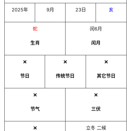
2025年
9月
23日
亥
蛇
闰6月
生肖
闰月
❌
❌
❌
节日
传统节日
其它节日
❌
❌
节气
三伏
❌
立冬 二候