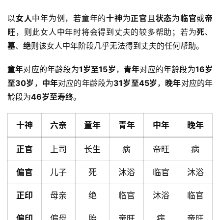
以
女人
中年为例，若童年的
十神
为
正官
且
状态
为
临官
或
帝
旺
，则此女人中年时将会得到丈夫的较多帮助；若为
死
、
墓
、
绝
则该女人中年阶段几乎无法得到丈夫的任何帮助。
童年
对应的年龄段为
1岁至15岁
，
青年
对应的年龄段为
16岁
至30岁
，
中年
对应的年龄段为
31岁至45岁
，
晚年
对应的年
龄段为
46岁至寿终
。
十神
六亲
童年
青年
中年
晚年
正官
上司
长生
病
帝旺
病
偏官
儿子
死
沐浴
临官
沐浴
正印
母亲
绝
临官
沐浴
临官
首
偏印
偏母
胎
帝旺
病
帝旺
页