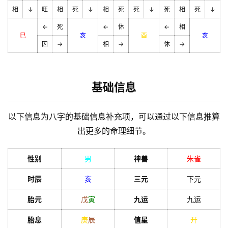
相
↓
旺
相
死
↓
相
死
死
↓
死
相
死
↓
←
死
←
休
←
相
巳
亥
酉
亥
囚
→
相
→
休
→
基础信息
以下信息为八字的基础信息补充项，可以通过以下信息推算
出更多的命理细节。
性别
男
神兽
朱雀
时辰
亥
三元
下元
胎元
戊
寅
九运
九运
胎息
庚
辰
值星
开