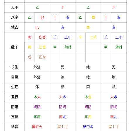
天干
乙
丁
乙
丁
八字
乙
巳
丁
亥
乙
酉
丁
亥
地支
巳
亥
酉
亥
丙
伤官
壬
正印
辛
七杀
壬
正印
藏干
庚
正官
甲
劫财
甲
劫财
戊
正财
长生
沐浴
死
绝
死
自坐
沐浴
胎
绝
胎
生旺
休
相
囚
相
五行
木
火
火
水
木
金
火
水
阴阳
阴
阴
阴
阴
阴
阴
阴
阴
方位
东南
南
北
东
西
南
北
纳音
覆灯火
屋上土
泉中水
屋上土