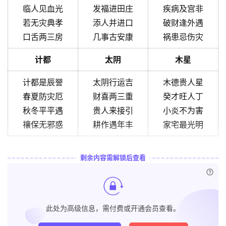
临人见血光
发福进田庄
疾病及宫非
若无灾典孝
添人并进口
破财逢外遇
口舌两三房
几事古安康
祸患忌伤灾
计都
太阴
木星
计都是辰誉
太阴行运吉
木德贵人星
春夏防灾厄
财喜两三重
癸才旺人丁
秋冬平平遇
贵人来接引
小炎不为害
禳保无邪惑
耕作遇年丰
家宅最光明
剩余内容需解锁后查看
已付
此处为高级信息，需付费或开通会员查看。