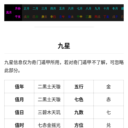
月份
正月
二月
三月
四月
五月
六月
七月
八月
九月
十月
冬月
腊月
流月
干支
戊
寅
己
卯
庚
辰
辛
巳
壬
午
癸
未
甲
申
乙
酉
丙
戌
丁
亥
戊
子
己
丑
九星
九星信息仅为奇门遁甲所用，若对奇门遁甲不了解，可忽略
此部分。
值年
二黒土天璇
五行
金
值月
二黒土天璇
七色
赤
值日
三碧木天玑
九数
七
值时
七赤金摇光
方位
兑