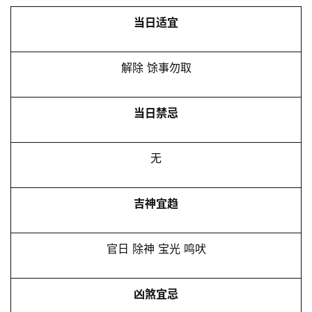
当日适宜
解除 馀事勿取
当日禁忌
无
吉神宜趋
官日 除神 宝光 鸣吠
凶煞宜忌