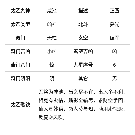
太乙九神
咸池
描述
正西
太乙类型
凶神
北斗
摇光
奇门
天柱
玄空
破军
奇门吉凶
小凶
玄空吉凶
凶
奇门八门
惊
九星序号
6
奇门阴阳
阴
其它
无
吾将为咸池，当之尽不宜，出入多不利，
相克有灾情，赌彩全输尽，求财空手回，
太乙歌诀
仙人真妙语，愚人莫与知，动用虚惊退，
反复逆风吹。