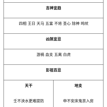
吉神宜趋
四相 王日 天马 五富 不将 圣心 除神 鸣吠
凶煞宜忌
游祸 血支 五离 白虎
彭祖百忌
天干
地支
壬不泱水更难提防
申不安床鬼祟入房