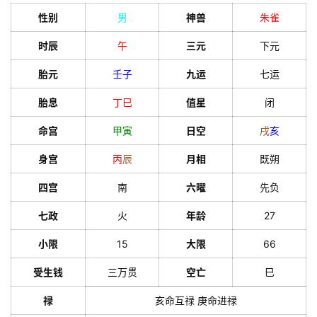
性别
男
神兽
朱雀
时辰
午
三元
下元
胎元
壬
子
九运
七运
胎息
丁
巳
值星
闭
命宫
甲
寅
日空
戌
亥
身宫
丙
辰
月相
既朔
四宫
南
六曜
先负
七政
火
年龄
27
小限
15
大限
66
受生钱
三万贯
空亡
巳
禄
亥命互禄 庚命进禄