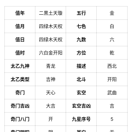
值年
二黒土天璇
五行
金
值月
四绿木天权
七色
白
值日
四绿木天权
九数
六
值时
六白金开阳
方位
乾
太乙九神
青龙
描述
西北
太乙类型
吉神
北斗
开阳
奇门
天心
玄空
武曲
奇门吉凶
大吉
玄空吉凶
吉
奇门八门
开
九星序号
5