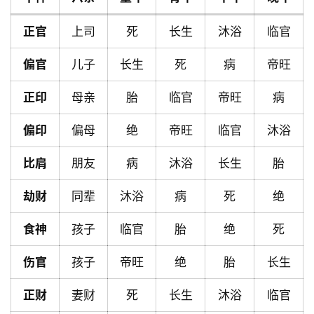
正官
上司
死
长生
沐浴
临官
首
页
偏官
儿子
长生
死
病
帝旺
正印
母亲
胎
临官
帝旺
病
黄
历
偏印
偏母
绝
帝旺
临官
沐浴
比肩
朋友
病
沐浴
长生
胎
占
劫财
同辈
沐浴
病
死
绝
卜
食神
孩子
临官
胎
绝
死
命
伤官
孩子
帝旺
绝
胎
长生
理
登录
注册
正财
妻财
死
长生
沐浴
临官