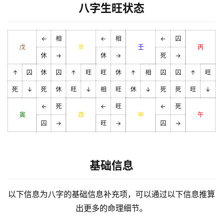
八字生旺状态
←
相
←
相
←
囚
戊
辛
壬
丙
休
→
休
→
死
→
↑
囚
休
囚
↑
旺
旺
休
↑
相
囚
囚
↑
旺
死
↓
死
休
旺
↓
相
旺
休
↓
死
死
旺
↓
←
死
←
旺
←
死
寅
酉
申
午
囚
→
旺
→
囚
→
基础信息
以下信息为八字的基础信息补充项，可以通过以下信息推算
出更多的命理细节。