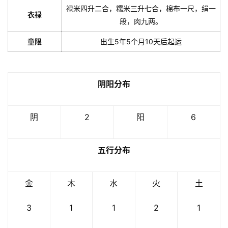
禄米四升二合，糯米三升七合，棉布一尺，绢一
衣禄
段，肉九两。
童限
出生5年5个月10天后起运
阴阳分布
阴
2
阳
6
五行分布
金
木
水
火
土
3
1
1
2
1