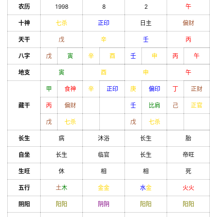
农历
1998
8
2
午
十神
七杀
正印
日主
偏财
天干
戊
辛
壬
丙
八字
戊
寅
辛
酉
壬
申
丙
午
地支
寅
酉
申
午
甲
食神
辛
正印
庚
偏印
丁
正财
藏干
丙
偏财
壬
比肩
己
正官
戊
七杀
戊
七杀
长生
病
沐浴
长生
胎
自坐
长生
临官
长生
帝旺
生旺
休
相
相
死
五行
土
木
金
金
水
金
火
火
阴阳
阳
阳
阴
阴
阳
阳
阳
阳