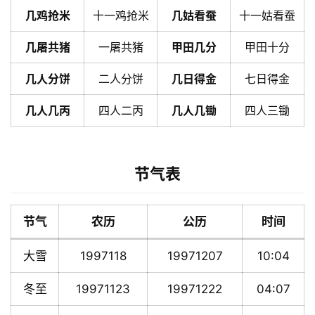
几鸡抢米
十一鸡抢米
几姑看蚕
十一姑看蚕
几屠共猪
一屠共猪
甲田几分
甲田十分
几人分饼
二人分饼
几日得金
七日得金
几人几丙
四人二丙
几人几锄
四人三锄
节气表
节气
农历
公历
时间
大雪
1997118
19971207
10:04
冬至
19971123
19971222
04:07