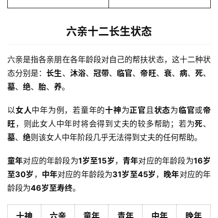
六亲十二长生状态
六亲是指各亲朋在各年龄段对自己的帮扶状态，这十二种状
态分别是：
长生
、
沐浴
、
冠带
、
临官
、
帝旺
、
衰
、
病
、
死
、
墓
、
绝
、
胎
、
养
。
以
女人
中年为例，若童年的
十神
为
正官
且
状态
为
临官
或
帝
旺
，则此女人中年时将会得到丈夫的较多帮助；若为
死
、
墓
、
绝
则该女人中年阶段几乎无法得到丈夫的任何帮助。
童年
对应的年龄段为
1岁至15岁
，
青年
对应的年龄段为
16岁
至30岁
，
中年
对应的年龄段为
31岁至45岁
，
晚年
对应的年
龄段为
46岁至寿终
。
十神
六亲
童年
青年
中年
晚年