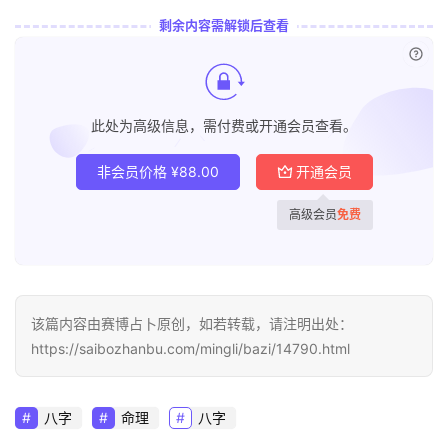
剩余内容需解锁后查看
已付
此处为高级信息，需付费或开通会员查看。
非会员价格
¥
88.00
开通会员
高级会员
免费
该篇内容由赛博占卜原创，如若转载，请注明出处：
https://saibozhanbu.com/mingli/bazi/14790.html
八字
命理
八字