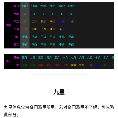
年份
1998
1999
2000
2001
2002
2003
年龄
1
2
3
4
5
6
干支
戊
寅
己
卯
庚
辰
辛
巳
壬
午
癸
未
流年
小运
丁
未
戊
申
己
酉
庚
戌
辛
亥
壬
子
旬
甲戌
甲戌
甲戌
甲戌
甲戌
甲戌
空亡
申酉
申酉
申酉
申酉
申酉
申酉
月份
正月
二月
三月
四月
五月
六月
七月
八月
九月
十月
冬月
腊月
流月
干支
甲
寅
乙
卯
丙
辰
丁
巳
戊
午
己
未
庚
申
辛
酉
壬
戌
癸
亥
甲
子
乙
丑
九星
九星信息仅为奇门遁甲所用，若对奇门遁甲不了解，可忽略
此部分。