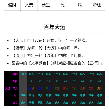
解
偏财
父亲
长生
死
病
帝旺
梦
百年大运
A
I
【大运】自【起运】开始，每十年一个轮次。
服
务
【流年】为每一轮【大运】中的每一年。
【流月】为每一轮【流年】中的每个月份。
图表中的【文字颜色】分别对应相应各自的【五行】。
会
员
区间
1998
2004
2014
2024
2034
2044
2054
2064
2074
2084
年龄
1
7
17
27
37
47
57
67
77
87
大运
干支
壬
戌
癸
亥
甲
子
乙
丑
丙
寅
丁
卯
戊
辰
己
巳
庚
午
旬
甲子
甲寅
甲寅
甲子
甲子
甲子
甲子
甲子
甲子
甲子
空亡
戌亥
子丑
子丑
戌亥
戌亥
戌亥
戌亥
戌亥
戌亥
戌亥