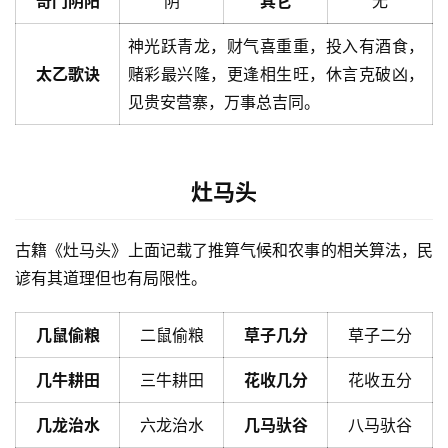
奇门阴阳
阴
其它
无
神光跃青龙，财气喜重重，投入有酒食，
太乙歌诀
赌彩最兴隆，更逢相生旺，休言克破凶，
见贵安营寨，万事总吉同。
灶马头
古籍《灶马头》上面记载了推算气候和农事的相关算法，民
谚有其道理但也有局限性。
几鼠偷粮
二鼠偷粮
草子几分
草子二分
几牛耕田
三牛耕田
花收几分
花收五分
几龙治水
六龙治水
几马驮谷
八马驮谷