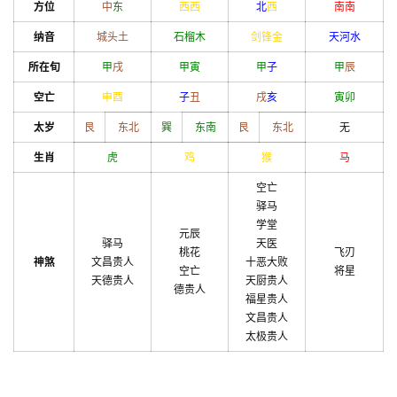
方位
中
东
西
西
北
西
南
南
纳音
城头土
石榴木
剑锋金
天河水
所在旬
甲
戌
甲
寅
甲
子
甲
辰
空亡
申
酉
子
丑
戌
亥
寅
卯
太岁
艮
东北
巽
东南
艮
东北
无
生肖
虎
鸡
猴
马
空亡
驿马
学堂
元辰
驿马
天医
桃花
飞刃
神煞
文昌贵人
十恶大败
空亡
将星
天德贵人
天厨贵人
德贵人
福星贵人
文昌贵人
太极贵人