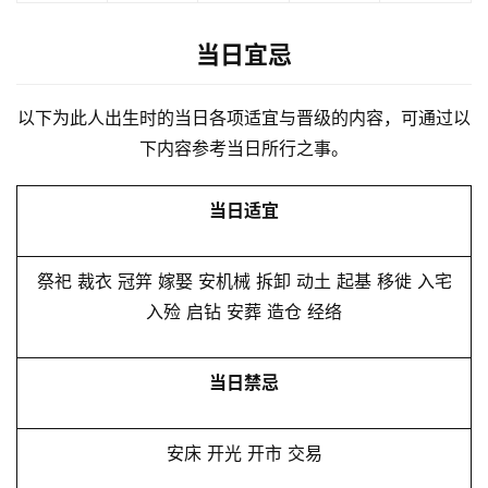
当日宜忌
以下为此人出生时的当日各项适宜与晋级的内容，可通过以
下内容参考当日所行之事。
当日适宜
祭祀 裁衣 冠笄 嫁娶 安机械 拆卸 动土 起基 移徙 入宅
入殓 启钻 安葬 造仓 经络
当日禁忌
安床 开光 开市 交易