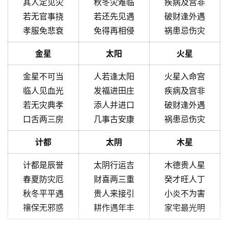
其人定见灾
秋冬灾难临
疾病及宫非
若无官事挠
若还先见遇
破财逢外遇
孝服免悲衰
免得再相侵
祸患忌伤灾
金星
太阳
火星
金星不可当
人若逢太阳
火星入命宫
临人见血光
发福进田庄
疾病及宫非
若无灾典孝
添人并进口
破财逢外遇
口舌两三房
几事古安康
祸患忌伤灾
计都
太阴
木星
计都是辰誉
太阴行运吉
木德贵人星
春夏防灾厄
财喜两三重
癸才旺人丁
秋冬平平遇
贵人来接引
小炎不为害
禳保无邪惑
耕作遇年丰
家宅最光明