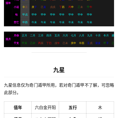
流年
小运
辛
丑
庚
子
己
亥
戊
戌
丁
酉
丙
申
乙
未
甲
午
旬
甲戌
甲申
甲申
甲申
甲申
甲申
甲申
甲申
空亡
申酉
午未
午未
午未
午未
午未
午未
午未
月份
正月
二月
三月
四月
五月
六月
七月
八月
九月
十月
冬月
腊月
流月
干支
甲
寅
乙
卯
丙
辰
丁
巳
戊
午
己
未
庚
申
辛
酉
壬
戌
癸
亥
甲
子
乙
丑
九星
九星信息仅为奇门遁甲所用，若对奇门遁甲不了解，可忽略
此部分。
值年
六白金开阳
五行
木