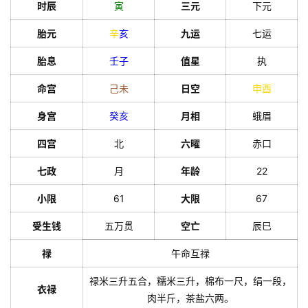
时辰
寅
三元
下元
胎元
辛
亥
九运
七运
胎息
壬
子
值星
执
命宫
己
未
日空
申
酉
身宫
癸
亥
月相
蛾眉
四宫
北
六曜
赤口
七政
月
年龄
22
小限
61
大限
67
受生钱
五万贯
空亡
辰巳
禄
午命互禄
禄米三升五合，糯米三升，棉布一尺，绢一段，
衣禄
肉半斤，茶盐六两。