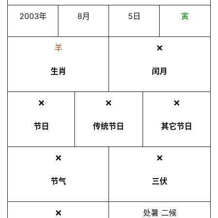
2003年
8月
5日
寅
羊
❌
生肖
闰月
❌
❌
❌
节日
传统节日
其它节日
❌
❌
节气
三伏
❌
处暑 二候