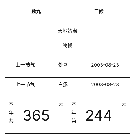
数九
三候
天地始肃
物候
上一节气
处暑
2003-08-23
上一节气
白露
2003-08-23
本
天
本
天
365
244
年
年
共
第