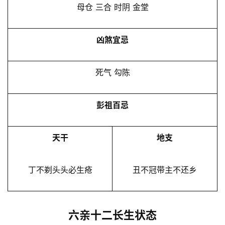
母仓 三合 时阴 金堂
凶煞宜忌
死气 勾陈
彭祖百忌
天干
地支
丁不剃头头必生疮
丑不冠带主不还乡
六亲十二长生状态