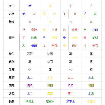
天干
癸
庚
丁
壬
八字
癸
未
庚
申
丁
丑
壬
寅
地支
未
申
丑
寅
己
食神
庚
正财
己
食神
甲
正印
藏干
丁
比肩
壬
正官
癸
七杀
丙
劫财
乙
偏印
戊
伤官
辛
偏财
戊
伤官
长生
冠带
沐浴
墓
死
自坐
墓
临官
墓
病
生旺
休
死
休
相
五行
水
土
金
金
火
土
水
木
阴阳
阴
阴
阳
阳
阴
阴
阳
阳
方位
北
中
西
西
南
中
北
东
纳音
杨柳木
石榴木
涧下水
金箔金