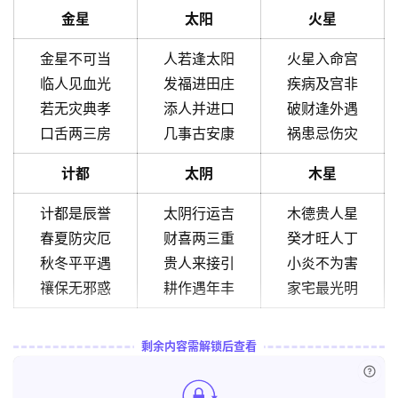
金星
太阳
火星
金星不可当
人若逢太阳
火星入命宫
临人见血光
发福进田庄
疾病及宫非
若无灾典孝
添人并进口
破财逢外遇
口舌两三房
几事古安康
祸患忌伤灾
计都
太阴
木星
计都是辰誉
太阴行运吉
木德贵人星
春夏防灾厄
财喜两三重
癸才旺人丁
秋冬平平遇
贵人来接引
小炎不为害
禳保无邪惑
耕作遇年丰
家宅最光明
剩余内容需解锁后查看
已付