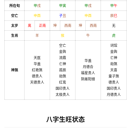
所在旬
甲
戌
甲
寅
甲
戌
甲
午
空亡
申
酉
子
丑
申
酉
辰
巳
太岁
离
正南
坤
西南
坤
西南
无
生肖
羊
猴
牛
虎
空亡
词馆
金舆
金舆
天医
流霞
亡神
华盖
华盖
亡神
劫煞
月德合
神煞
红艳煞
孤辰
天喜
福星贵人
德贵人
劫煞
童子煞
阴差阳错
天德贵人
红鸾
德贵人
国印贵人
国印贵人
太极贵人
月德贵人
八字生旺状态