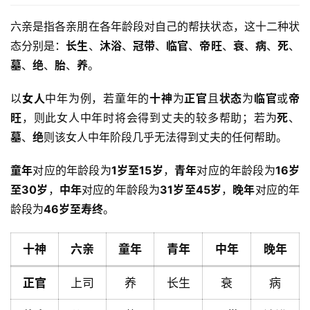
六亲是指各亲朋在各年龄段对自己的帮扶状态，这十二种状
态分别是：
长生
、
沐浴
、
冠带
、
临官
、
帝旺
、
衰
、
病
、
死
、
墓
、
绝
、
胎
、
养
。
以
女人
中年为例，若童年的
十神
为
正官
且
状态
为
临官
或
帝
旺
，则此女人中年时将会得到丈夫的较多帮助；若为
死
、
墓
、
绝
则该女人中年阶段几乎无法得到丈夫的任何帮助。
童年
对应的年龄段为
1岁至15岁
，
青年
对应的年龄段为
16岁
至30岁
，
中年
对应的年龄段为
31岁至45岁
，
晚年
对应的年
龄段为
46岁至寿终
。
十神
六亲
童年
青年
中年
晚年
正官
上司
养
长生
衰
病