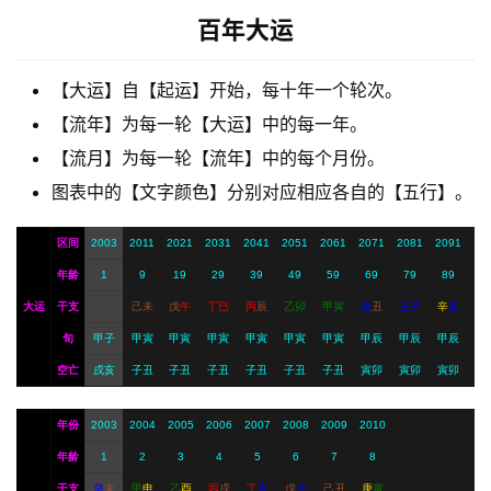
梦
百年大运
A
【大运】自【起运】开始，每十年一个轮次。
I
【流年】为每一轮【大运】中的每一年。
服
【流月】为每一轮【流年】中的每个月份。
务
图表中的【文字颜色】分别对应相应各自的【五行】。
区间
2003
2011
2021
2031
2041
2051
2061
2071
2081
2091
会
员
年龄
1
9
19
29
39
49
59
69
79
89
大运
干支
己
未
戊
午
丁
巳
丙
辰
乙
卯
甲
寅
癸
丑
壬
子
辛
亥
旬
甲子
甲寅
甲寅
甲寅
甲寅
甲寅
甲寅
甲辰
甲辰
甲辰
空亡
戌亥
子丑
子丑
子丑
子丑
子丑
子丑
寅卯
寅卯
寅卯
年份
2003
2004
2005
2006
2007
2008
2009
2010
年龄
1
2
3
4
5
6
7
8
干支
癸
未
甲
申
乙
酉
丙
戌
丁
亥
戊
子
己
丑
庚
寅