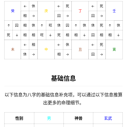
←
休
←
死
←
死
癸
庚
丁
壬
相
→
囚
→
囚
→
↑
囚
相
休
↑
旺
休
囚
↑
休
休
死
↑
休
死
↓
相
相
旺
↓
死
相
相
↓
囚
相
相
↓
←
相
←
休
←
死
未
申
丑
寅
休
→
相
→
囚
→
基础信息
以下信息为八字的基础信息补充项，可以通过以下信息推算
出更多的命理细节。
性别
男
神兽
玄武