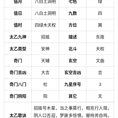
值月
八白土洞明
七色
绿
值日
八白土洞明
九数
四
值时
四绿木天权
方位
巽
太乙九神
招摇
描述
东南
太乙类型
安神
北斗
天权
奇门
天辅
玄空
文曲
奇门吉凶
大吉
玄空吉凶
吉
奇门八门
杜
九星序号
3
奇门阴阳
阳
其它
无
招摇号木星，当之事莫行，相克行人阻，
太乙歌诀
阴人口舌迎，梦寐多惊惧，屋响斧自鸣，