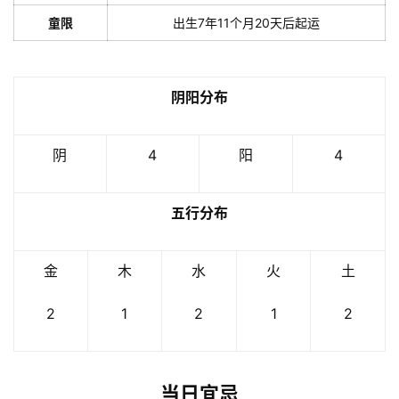
童限
出生7年11个月20天后起运
阴阳分布
阴
4
阳
4
五行分布
金
木
水
火
土
2
1
2
1
2
当日宜忌