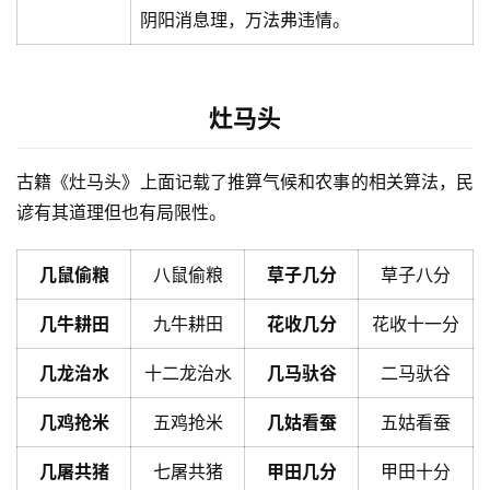
阴阳消息理，万法弗违情。
灶马头
古籍《灶马头》上面记载了推算气候和农事的相关算法，民
谚有其道理但也有局限性。
几鼠偷粮
八鼠偷粮
草子几分
草子八分
几牛耕田
九牛耕田
花收几分
花收十一分
几龙治水
十二龙治水
几马驮谷
二马驮谷
几鸡抢米
五鸡抢米
几姑看蚕
五姑看蚕
几屠共猪
七屠共猪
甲田几分
甲田十分