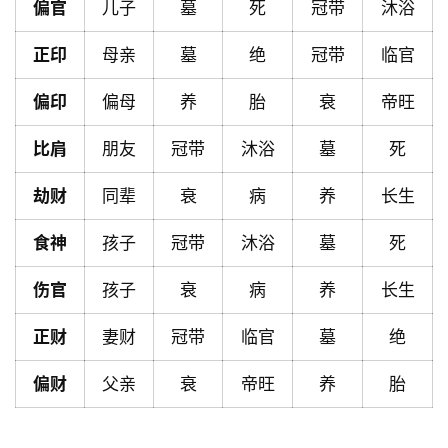
偏官
儿子
墓
死
冠带
沐浴
首
页
正印
母亲
墓
绝
冠带
临官
偏印
偏母
养
胎
衰
帝旺
黄
历
比肩
朋友
冠带
沐浴
墓
死
劫财
同辈
衰
病
养
长生
占
卜
食神
孩子
冠带
沐浴
墓
死
伤官
孩子
衰
病
养
长生
命
正财
妻财
冠带
临官
墓
绝
理
登录
注册
偏财
父亲
衰
帝旺
养
胎
解