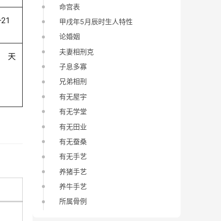
命宫表
-21
甲戌年5月辰时生人特性
论婚姻
夫妻相刑克
天
子息多寡
兄弟相刑
有无屋宇
有无学堂
有无田业
有无蚕桑
有无手艺
养猪手艺
养牛手艺
所属骨例