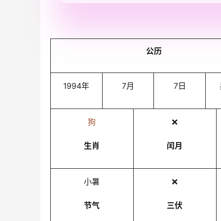
公历
1994年
7月
7日
狗
❌
生肖
闰月
小暑
❌
节气
三伏