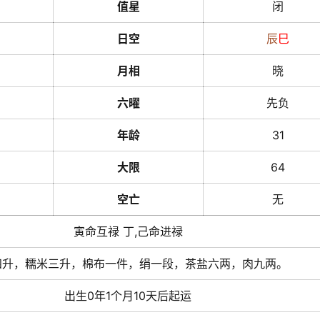
值星
闭
日空
辰
巳
月相
晓
六曜
先负
年龄
31
大限
64
空亡
无
寅命互禄 丁,己命进禄
四升，糯米三升，棉布一件，绢一段，茶盐六两，肉九两。
出生0年1个月10天后起运