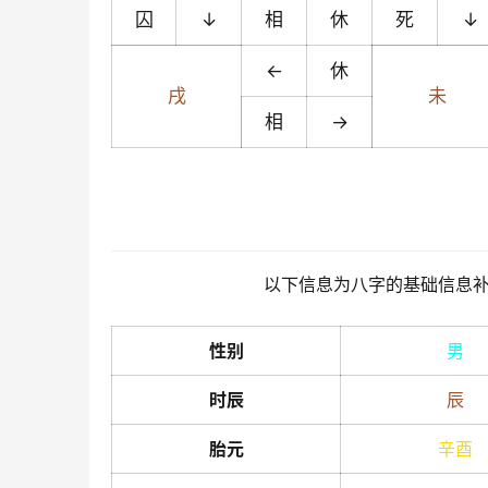
囚
↓
相
休
死
↓
←
休
戌
未
相
→
以下信息为八字的基础信息
性别
男
时辰
辰
胎元
辛
酉