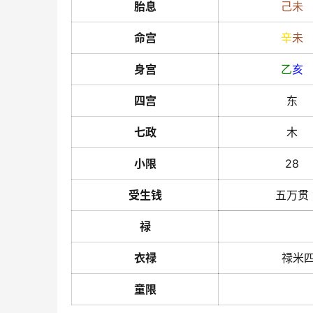
胎息
己
未
命宫
辛
未
身宫
乙
亥
四宫
东
七政
木
小限
28
受生钱
五万贯
禄
衣禄
禄米
童限