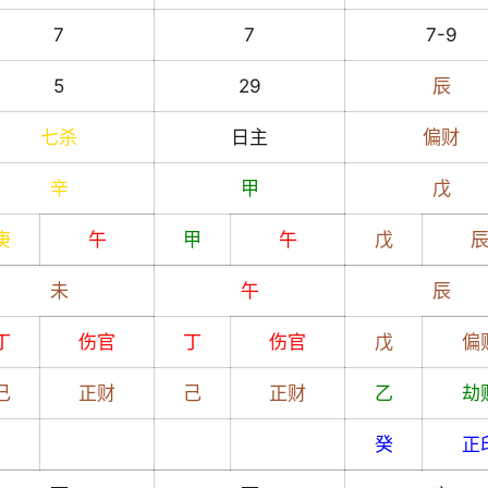
7
7
7-9
5
29
辰
七杀
日主
偏财
辛
甲
戊
庚
午
甲
午
戊
未
午
辰
丁
伤官
丁
伤官
戊
偏
己
正财
己
正财
乙
劫
癸
正