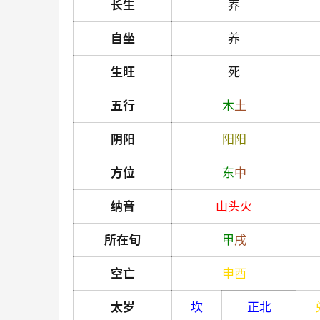
长生
养
自坐
养
生旺
死
五行
木
土
阴阳
阳
阳
方位
东
中
纳音
山头火
所在旬
甲
戌
空亡
申
酉
太岁
坎
正北