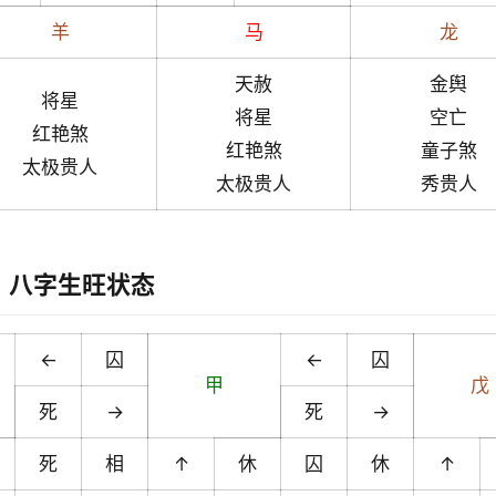
羊
马
龙
天赦
金舆
将星
将星
空亡
红艳煞
红艳煞
童子煞
太极贵人
太极贵人
秀贵人
八字生旺状态
←
囚
←
囚
甲
戊
死
→
死
→
死
相
↑
休
囚
休
↑