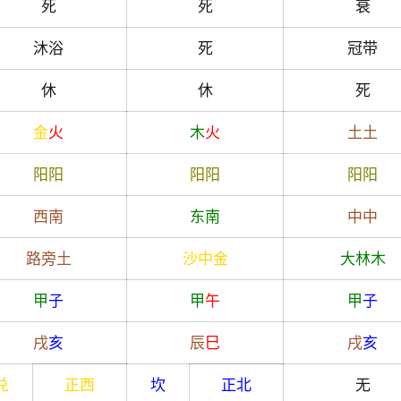
死
死
衰
沐浴
死
冠带
休
休
死
金
火
木
火
土
土
阳
阳
阳
阳
阳
阳
西南
东南
中
中
路旁土
沙中金
大林木
甲
子
甲
午
甲
子
戌
亥
辰
巳
戌
亥
兑
正西
坎
正北
无