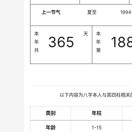
上一节气
夏至
1994
本
天
本
365
18
年
年
共
第
以下内容为八字本人与其四柱相关
类别
年柱
年龄
1-15