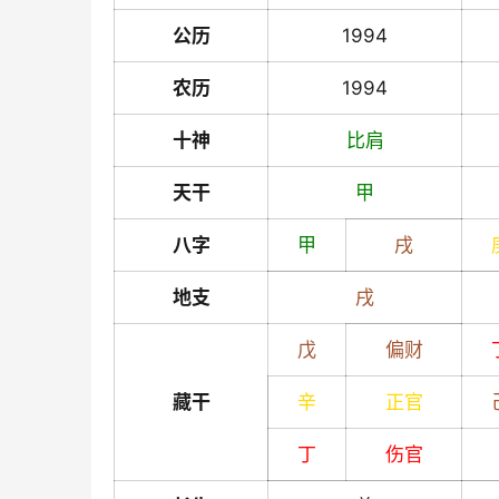
公历
1994
农历
1994
十神
比肩
天干
甲
八字
甲
戌
地支
戌
戊
偏财
藏干
辛
正官
丁
伤官