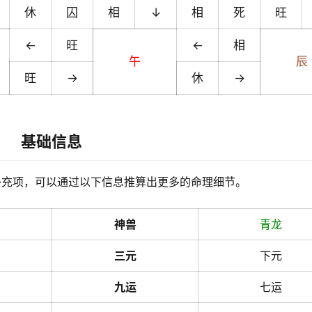
休
囚
相
↓
相
死
旺
←
旺
←
相
午
辰
旺
→
休
→
基础信息
补充项，可以通过以下信息推算出更多的命理细节。
神兽
青龙
三元
下元
九运
七运