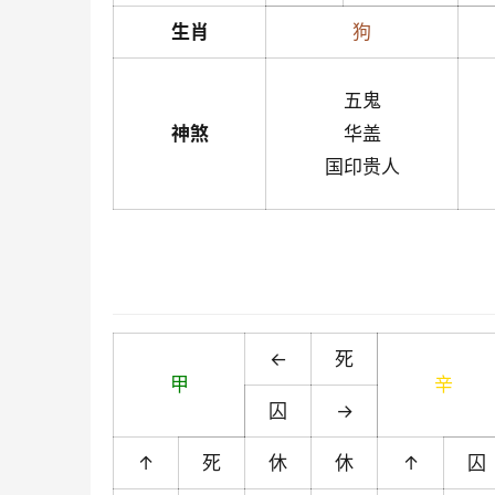
生肖
狗
五鬼
神煞
华盖
国印贵人
←
死
甲
辛
囚
→
↑
死
休
休
↑
囚