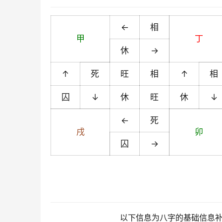
←
相
甲
丁
休
→
↑
死
旺
相
↑
相
囚
↓
休
旺
休
↓
←
死
戌
卯
囚
→
以下信息为八字的基础信息