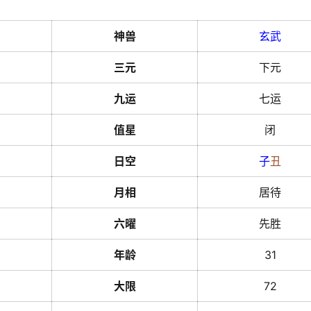
神兽
玄武
三元
下元
九运
七运
值星
闭
日空
子
丑
月相
居待
六曜
先胜
年龄
31
大限
72