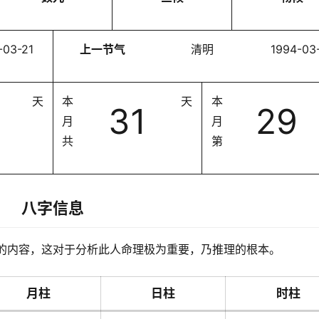
-03-21
上一节气
清明
1994-03
天
本
天
本
31
29
月
月
共
第
八字信息
的内容，这对于分析此人命理极为重要，乃推理的根本。
月柱
日柱
时柱