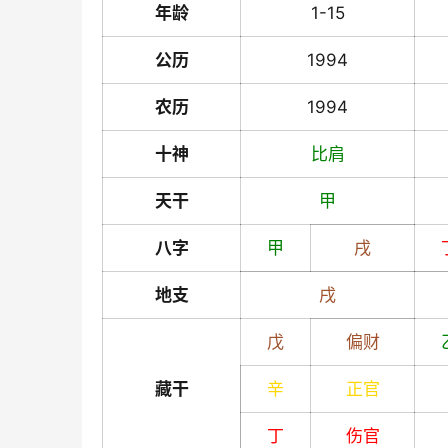
年龄
1-15
公历
1994
农历
1994
十神
比肩
天干
甲
八字
甲
戌
地支
戌
戊
偏财
藏干
辛
正官
丁
伤官