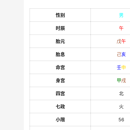
性别
男
时辰
午
胎元
戊
午
胎息
己
亥
命宫
壬
申
身宫
甲
戌
四宫
北
七政
火
小限
56