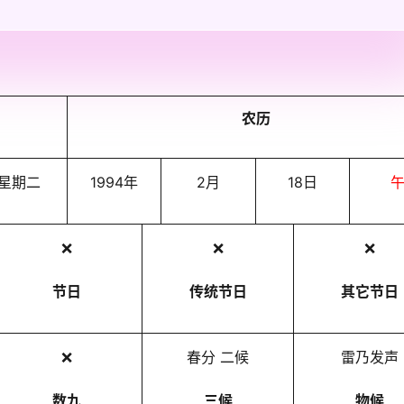
农历
星期二
1994年
2月
18日
❌
❌
❌
节日
传统节日
其它节日
❌
春分 二候
雷乃发声
数九
三候
物候