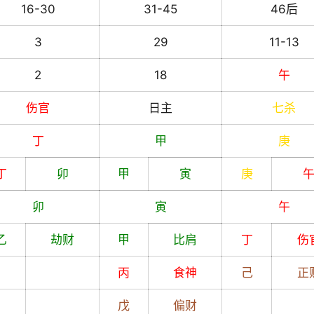
16-30
31-45
46后
3
29
11-13
2
18
午
伤官
日主
七杀
丁
甲
庚
丁
卯
甲
寅
庚
卯
寅
午
乙
劫财
甲
比肩
丁
伤
丙
食神
己
正
戊
偏财