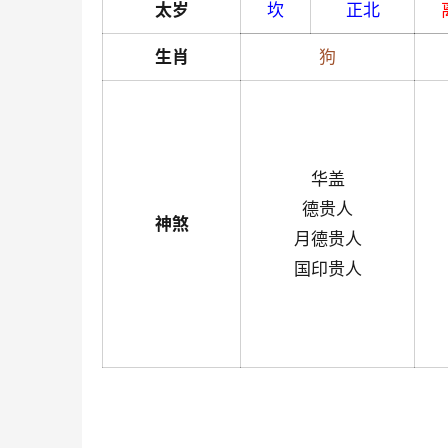
太岁
坎
正北
生肖
狗
华盖
德贵人
神煞
月德贵人
国印贵人