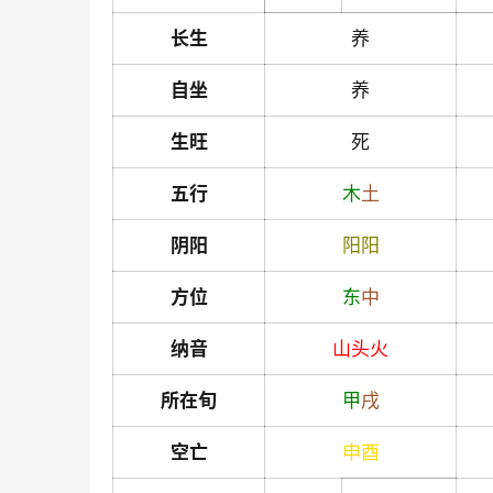
长生
养
自坐
养
生旺
死
五行
木
土
阴阳
阳
阳
方位
东
中
纳音
山头火
所在旬
甲
戌
空亡
申
酉