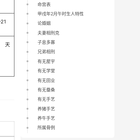
命宫表
甲戌年2月午时生人特性
-21
论婚姻
夫妻相刑克
子息多寡
天
兄弟相刑
有无屋宇
有无学堂
有无田业
有无蚕桑
有无手艺
养猪手艺
养牛手艺
所属骨例