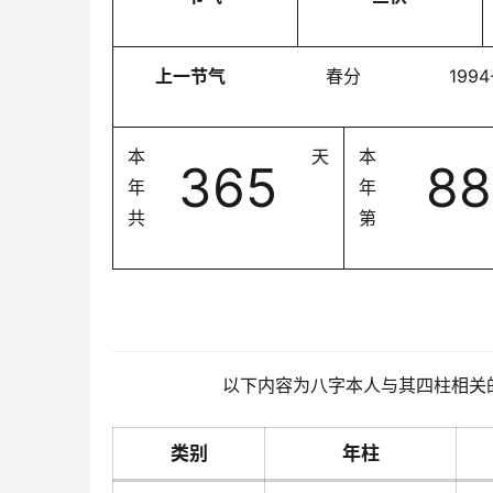
上一节气
春分
1994
本
天
本
365
88
年
年
共
第
以下内容为八字本人与其四柱相关
类别
年柱