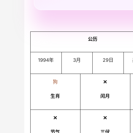
公历
1994年
3月
29日
狗
❌
生肖
闰月
❌
❌
节气
三伏