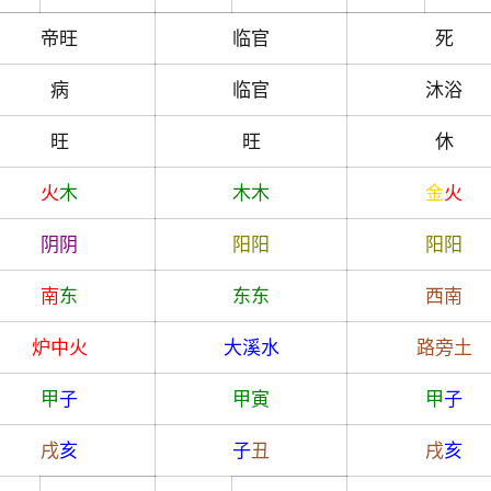
帝旺
临官
死
病
临官
沐浴
旺
旺
休
火
木
木
木
金
火
阴
阴
阳
阳
阳
阳
南
东
东
东
西南
炉中火
大溪水
路旁土
甲
子
甲
寅
甲
子
戌
亥
子
丑
戌
亥