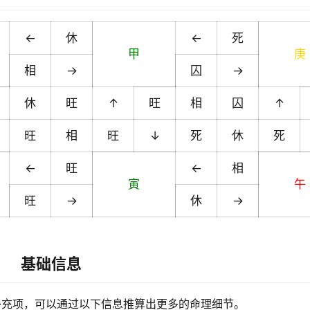
←
休
←
死
甲
庚
相
→
囚
→
休
旺
↑
旺
相
囚
↑
旺
相
旺
↓
死
休
死
←
旺
←
相
寅
午
旺
→
休
→
基础信息
补充项，可以通过以下信息推算出更多的命理细节。