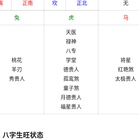
离
正南
坎
正北
无
兔
虎
马
天医
禄神
八专
桃花
学堂
将星
羊刃
德贵人
红艳煞
秀贵人
孤鸾煞
太极贵人
童子煞
月德贵人
福星贵人
八字生旺状态