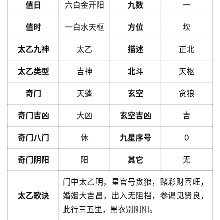
值日
六白金开阳
九数
一
值时
一白水天枢
方位
坎
太乙九神
太乙
描述
正北
太乙类型
吉神
北斗
天枢
奇门
天蓬
玄空
贪狼
奇门吉凶
大凶
玄空吉凶
吉
奇门八门
休
九星序号
0
奇门阴阳
阳
其它
无
门中太乙明，星官号贪狼，赌彩财喜旺，
太乙歌诀
婚姻大吉昌，出入无阻挡，参谒见贤良，
此行三五里，黑衣别阴阳。