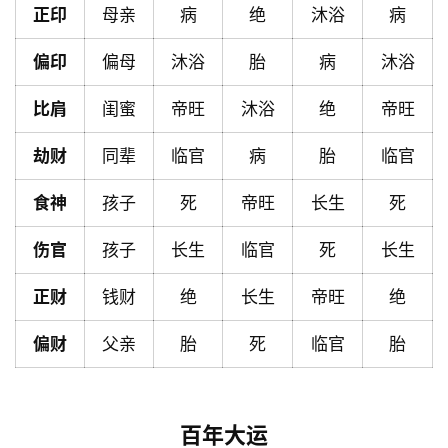
正印
母亲
病
绝
沐浴
病
页
偏印
偏母
沐浴
胎
病
沐浴
黄
比肩
闺蜜
帝旺
沐浴
绝
帝旺
历
劫财
同辈
临官
病
胎
临官
占
食神
孩子
死
帝旺
长生
死
卜
伤官
孩子
长生
临官
死
长生
正财
钱财
绝
长生
帝旺
绝
命
理
登录
注册
偏财
父亲
胎
死
临官
胎
解
梦
百年大运