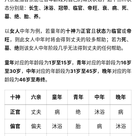
态分别是：
长生
、
沐浴
、
冠带
、
临官
、
帝旺
、
衰
、
病
、
死
、
墓
、
绝
、
胎
、
养
。
以
女人
中年为例，若童年的
十神
为
正官
且
状态
为
临官
或
帝
旺
，则此女人中年时将会得到丈夫的较多帮助；若为
死
、
墓
、
绝
则该女人中年阶段几乎无法得到丈夫的任何帮助。
童年
对应的年龄段为
1岁至15岁
，
青年
对应的年龄段为
16岁
至30岁
，
中年
对应的年龄段为
31岁至45岁
，
晚年
对应的年
龄段为
46岁至寿终
。
十神
六亲
童年
青年
中年
晚年
正官
丈夫
病
绝
沐浴
病
偏官
偏夫
沐浴
胎
病
沐浴
首