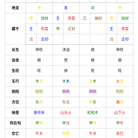
地支
申
亥
卯
申
庚
劫财
壬
伤官
乙
偏财
庚
劫财
藏干
壬
伤官
甲
正财
壬
伤官
戊
正印
戊
正印
长生
帝旺
沐浴
绝
帝旺
自坐
绝
死
绝
病
生旺
旺
休
死
旺
五行
木
金
木
水
金
木
火
金
阴阳
阳
阳
阴
阴
阴
阴
阳
阳
方位
东
西
东北
西
东
南
西
纳音
泉中水
山头火
松柏木
山下火
所在旬
甲
申
甲
戌
甲
申
甲
午
空亡
午
未
申
酉
午
未
辰
巳