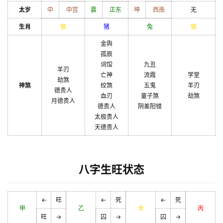
太岁
中
中宫
震
正东
坤
西南
无
生肖
猴
猪
兔
猴
金舆
孤辰
词馆
九丑
羊刃
亡神
流霞
学堂
劫煞
神煞
绞煞
五鬼
羊刃
德贵人
血刃
童子煞
劫煞
月德贵人
德贵人
阴差阳错
太极贵人
天德贵人
八字生旺状态
←
旺
←
死
←
死
甲
乙
辛
丙
旺
→
囚
→
囚
→