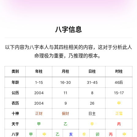
八字信息
以下内容为八字本人与其四柱相关的内容，这对于分析此人
命理极为重要，乃推理的根本。
类别
年柱
月柱
日柱
时柱
年龄
1-15
16-30
31-45
46后
公历
2004
11
8
15-17
农历
2004
9
26
申
十神
正财
偏财
日主
正官
天干
甲
乙
辛
丙
八字
甲
申
乙
亥
辛
卯
丙
申