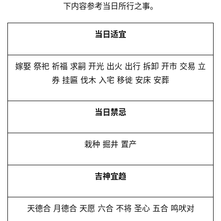
下内容参考当日所行之事。
当日适宜
嫁娶 祭祀 祈福 求嗣 开光 出火 出行 拆卸 开市 交易 立
券 挂匾 伐木 入宅 移徙 安床 安葬
当日禁忌
栽种 掘井 置产
吉神宜趋
天德合 月德合 天愿 六合 不将 圣心 五合 鸣吠对