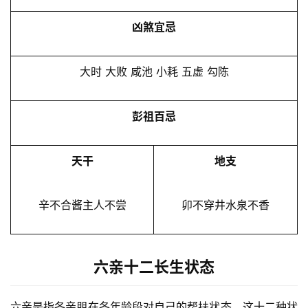
凶煞宜忌
大时 大败 咸池 小耗 五虚 勾陈
彭祖百忌
天干
地支
辛不合酱主人不尝
卯不穿井水泉不香
六亲十二长生状态
六亲是指各亲朋在各年龄段对自己的帮扶状态，这十二种状