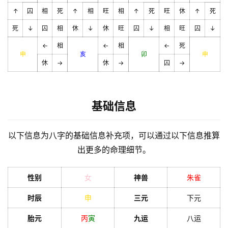
↑
囚
相
死
↑
相
旺
相
↑
死
旺
休
↑
死
死
↓
囚
相
休
↓
休
旺
囚
↓
相
旺
囚
↓
←
相
←
相
←
死
申
亥
卯
申
休
→
休
→
囚
→
基础信息
以下信息为八字的基础信息补充项，可以通过以下信息推算
出更多的命理细节。
性别
女
神兽
朱雀
时辰
申
三元
下元
胎元
丙
寅
九运
八运