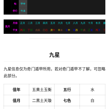
旬
甲申
空亡
午未
月份
正月
二月
三月
四月
五月
六月
七月
八月
九月
十月
冬月
腊月
流月
干支
丙
寅
丁
卯
戊
辰
己
巳
庚
午
辛
未
壬
申
癸
酉
甲
戌
乙
亥
丙
子
丁
丑
九星
九星信息仅为奇门遁甲所用，若对奇门遁甲不了解，可忽略
此部分。
值年
五黄土玉衡
五行
水
值月
二黒土天璇
七色
白