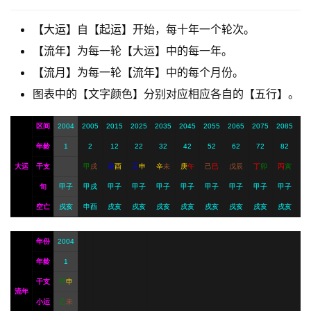
【大运】自【起运】开始，每十年一个轮次。
A
【流年】为每一轮【大运】中的每一年。
I
【流月】为每一轮【流年】中的每个月份。
服
务
图表中的【文字颜色】分别对应相应各自的【五行】。
区间
2004
2005
2015
2025
2035
2045
2055
2065
2075
2085
会
年龄
1
2
12
22
32
42
52
62
72
82
员
大运
干支
甲
戌
癸
酉
壬
申
辛
未
庚
午
己
巳
戊
辰
丁
卯
丙
寅
旬
甲子
甲戌
甲子
甲子
甲子
甲子
甲子
甲子
甲子
甲子
空亡
戌亥
申酉
戌亥
戌亥
戌亥
戌亥
戌亥
戌亥
戌亥
戌亥
年份
2004
年龄
1
干支
甲
申
流年
小运
乙
未