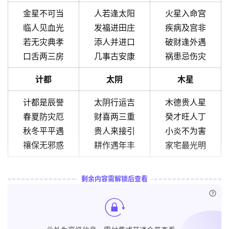
金星不可当
人若逢太阳
火星入命宫
临人见血光
发福进田庄
疾病及宫非
若无灾典孝
添人并进口
破财逢外遇
口舌两三房
几事古安康
祸患忌伤灾
计都
太阴
木星
计都是辰誉
太阴行运吉
木德贵人星
春夏防灾厄
财喜两三重
癸才旺人丁
秋冬平平遇
贵人来接引
小炎不为害
禳保无邪惑
耕作遇年丰
家宅最光明
剩余内容需解锁后查看
已付