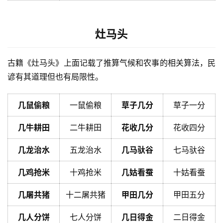
灶马头
古籍《灶马头》上面记载了推算气候和农事的相关算法，民
谚有其道理但也有局限性。
几鼠偷粮
一鼠偷粮
草子几分
草子一分
几牛耕田
二牛耕田
花收几分
花收四分
几龙治水
五龙治水
几马驮谷
七马驮谷
几鸡抢米
十鸡抢米
几姑看蚕
十姑看蚕
几屠共猪
十二屠共猪
甲田几分
甲田五分
几人分饼
七人分饼
几日得金
二日得金