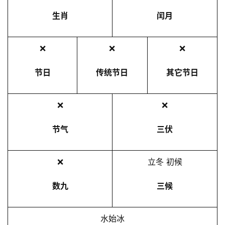
生肖
闰月
❌
❌
❌
节日
传统节日
其它节日
❌
❌
节气
三伏
❌
立冬 初候
数九
三候
水始冰