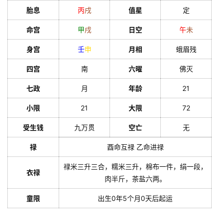
胎息
丙
戌
值星
定
命宫
甲
戌
日空
午
未
身宫
壬
申
月相
蛾眉残
四宫
南
六曜
佛灭
七政
月
年龄
21
小限
21
大限
72
受生钱
九万贯
空亡
无
禄
酉命互禄 乙命进禄
禄米三升三合，糯米三升，棉布一件，绢一段，
衣禄
肉半斤，茶盐六两。
童限
出生0年5个月0天后起运