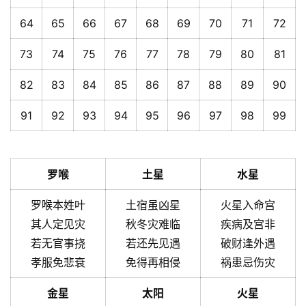
64
65
66
67
68
69
70
71
72
73
74
75
76
77
78
79
80
81
82
83
84
85
86
87
88
89
90
91
92
93
94
95
96
97
98
99
罗喉
土星
水星
罗喉本姓叶
土宿虽凶星
火星入命宫
其人定见灾
秋冬灾难临
疾病及宫非
若无官事挠
若还先见遇
破财逢外遇
孝服免悲衰
免得再相侵
祸患忌伤灾
金星
太阳
火星