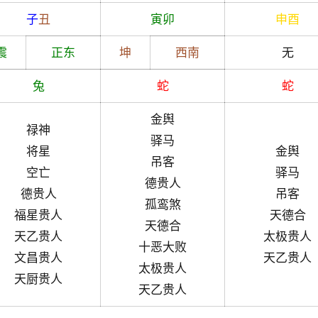
子
丑
寅
卯
申
酉
震
正东
坤
西南
无
兔
蛇
蛇
金舆
禄神
驿马
将星
金舆
吊客
空亡
驿马
德贵人
德贵人
吊客
孤鸾煞
福星贵人
天德合
天德合
天乙贵人
太极贵人
十恶大败
文昌贵人
天乙贵人
太极贵人
天厨贵人
天乙贵人