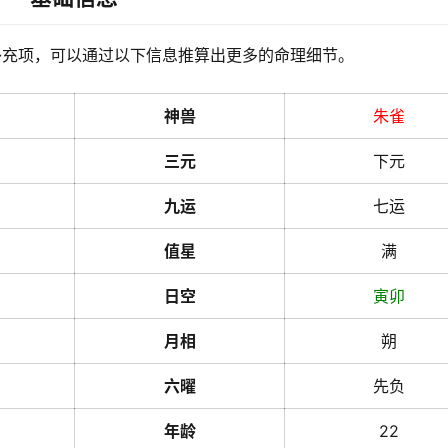
补充项，可以通过以下信息推算出更多的命理细节。
神兽
朱雀
三元
下元
九运
七运
值星
满
日空
寅
卯
月相
朔
六曜
先负
年龄
22