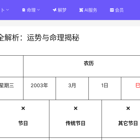
占卜
命理
解梦
AI服务
会员
全解析：运势与命理揭秘
农历
星期三
2003年
3月
1日
❌
❌
❌
节日
传统节日
其它节日