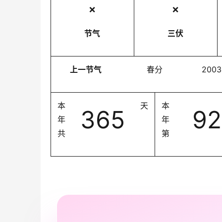
❌
❌
节气
三伏
上一节气
春分
2003
本
天
本
365
92
年
年
共
第