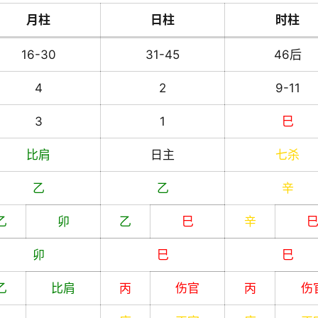
月柱
日柱
时柱
16-30
31-45
46后
4
2
9-11
3
1
巳
比肩
日主
七杀
乙
乙
辛
乙
卯
乙
巳
辛
卯
巳
巳
乙
比肩
丙
伤官
丙
伤