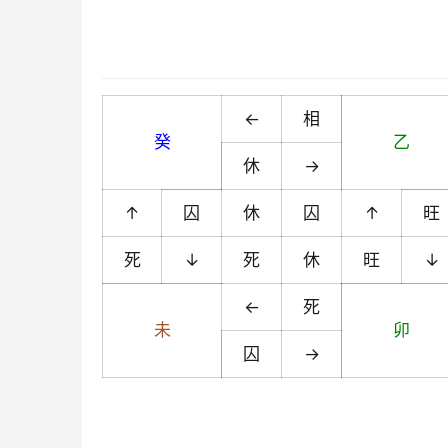
←
相
癸
乙
休
→
↑
囚
休
囚
↑
旺
死
↓
死
休
旺
↓
←
死
未
卯
囚
→