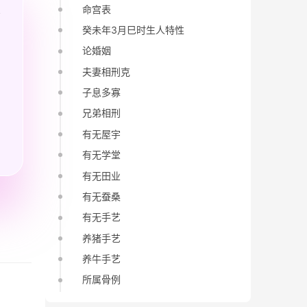
命宫表
癸未年3月巳时生人特性
论婚姻
夫妻相刑克
子息多寡
兄弟相刑
有无屋宇
有无学堂
有无田业
有无蚕桑
有无手艺
养猪手艺
养牛手艺
所属骨例