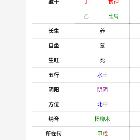
藏干
丁
食神
乙
比肩
长生
养
自坐
墓
生旺
死
五行
水
土
阴阳
阴
阴
方位
北
中
纳音
杨柳木
所在旬
甲
戌