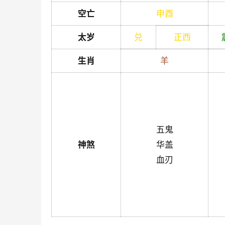
空亡
申
酉
太岁
兑
正西
生肖
羊
五鬼
神煞
华盖
血刃