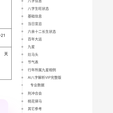
八字信息
八字生旺状态
基础信息
当日宜忌
六亲十二长生状态
-21
百年大运
九星
天
灶马头
节气表
行年所属九星相例
AI八字解析VIP完整版
专业数据
刑冲合会
桃花驿马
其它参考