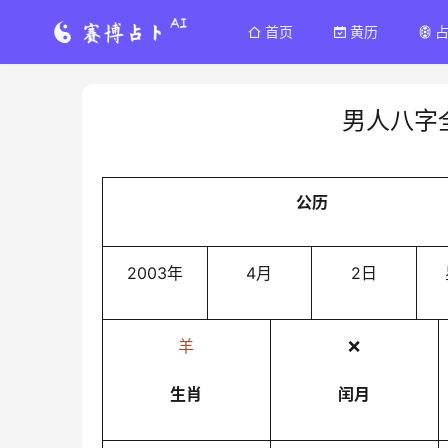
首页
黄历
男人八字
公历
2003年
4月
2日
羊
❌
生肖
闰月