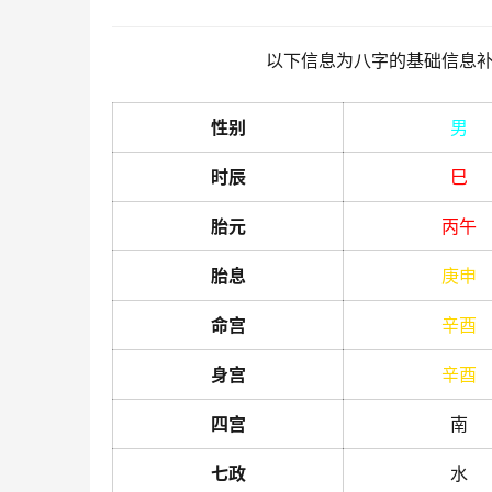
以下信息为八字的基础信息
性别
男
时辰
巳
胎元
丙
午
胎息
庚
申
命宫
辛
酉
身宫
辛
酉
四宫
南
七政
水