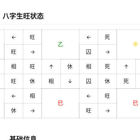
八字生旺状态
←
旺
←
死
乙
辛
旺
→
囚
→
相
旺
↑
休
相
死
↑
旺
休
相
↓
囚
休
死
←
相
←
旺
巳
巳
休
→
旺
→
基础信息