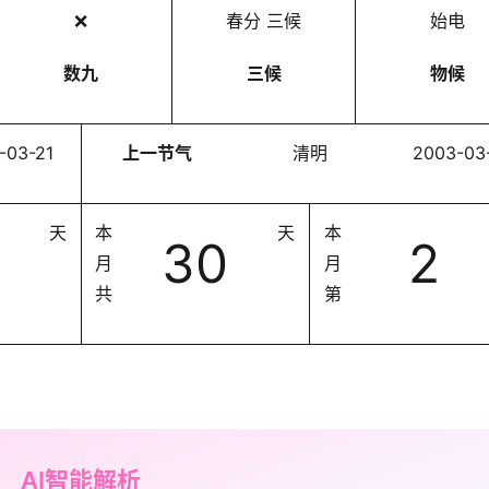
❌
春分 三候
始电
数九
三候
物候
-03-21
上一节气
清明
2003-03
天
本
天
本
30
2
月
月
共
第
AI智能解析