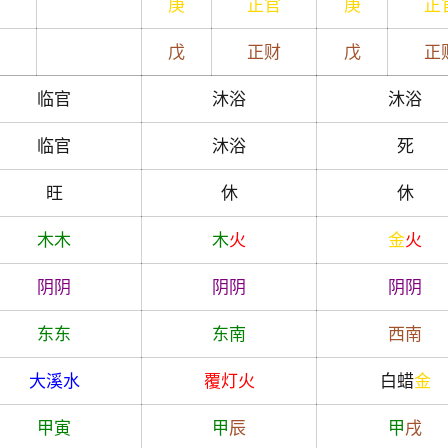
庚
正官
庚
正
戊
正财
戊
正
临官
沐浴
沐浴
临官
沐浴
死
旺
休
休
木
木
木
火
金
火
阴
阴
阴
阴
阴
阴
东
东
东南
西南
大溪水
覆灯火
白蜡
金
甲
寅
甲
辰
甲
戌