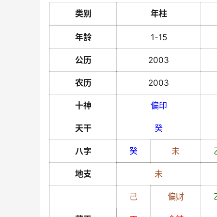
类别
年柱
年龄
1-15
公历
2003
农历
2003
十神
偏印
天干
癸
八字
癸
未
地支
未
己
偏财