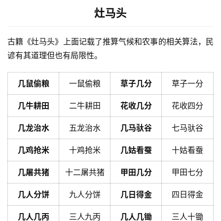
灶马头
古籍《灶马头》上面记载了推算气候和农事的相关算法，民
谚有其道理但也有局限性。
几鼠偷粮
一鼠偷粮
草子几分
草子一分
几牛耕田
二牛耕田
花收几分
花收四分
几龙治水
五龙治水
几马驮谷
七马驮谷
几鸡抢米
十鸡抢米
几姑看蚕
十姑看蚕
几屠共猪
十二屠共猪
甲田几分
甲田七分
几人分饼
九人分饼
几日得金
四日得金
几人几丙
三人九丙
几人几锄
三人十锄