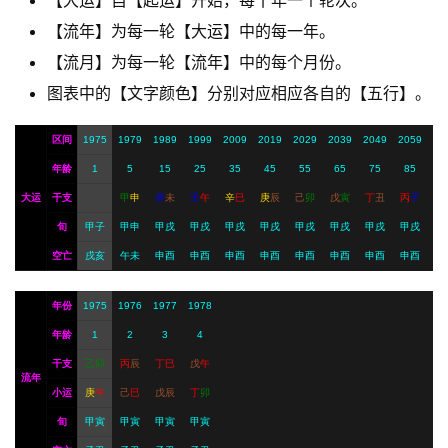
【大运】自【起运】开始，每十年一个轮次。
【流年】为每一轮【大运】中的每一年。
A
【流月】为每一轮【流年】中的每个月份。
I
服
图表中的【文字颜色】分别对应相应各自的【五行】。
务
区间
1975
1979
1989
1999
2009
2019
2029
2039
2049
2059
年龄
1
5
15
25
35
45
55
65
75
85
会
大运
干支
甲
申
癸
未
壬
午
辛
巳
庚
辰
己
卯
戊
寅
丁
丑
丙
子
员
旬
甲子
甲申
甲戌
甲戌
甲戌
甲戌
甲戌
甲戌
甲戌
甲戌
空亡
戌亥
午未
申酉
申酉
申酉
申酉
申酉
申酉
申酉
申酉
年份
1975
1976
1977
1978
年龄
1
2
3
4
干支
乙
卯
丙
辰
丁
巳
戊
午
流年
小运
庚
午
己
巳
戊
辰
丁
卯
旬
甲寅
甲寅
甲寅
甲寅