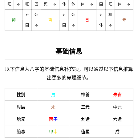
旺
↓
旺
囚
死
↓
休
休
休
↓
囚
旺
休
↓
←
死
←
死
←
相
卯
酉
巳
未
囚
→
囚
→
休
→
基础信息
以下信息为八字的基础信息补充项，可以通过以下信息推算
出更多的命理细节。
性别
男
神兽
朱雀
时辰
未
三元
中元
胎元
丙
子
九运
六运
胎息
甲
申
值星
成