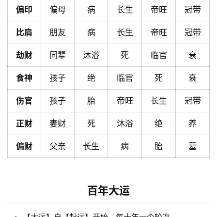
偏印
偏母
病
长生
帝旺
冠带
比肩
朋友
病
长生
帝旺
冠带
黄
历
劫财
同辈
沐浴
死
临官
衰
食神
孩子
绝
临官
死
衰
占
卜
伤官
孩子
胎
帝旺
长生
冠带
正财
妻财
死
沐浴
绝
养
命
偏财
父亲
长生
病
胎
墓
理
登录
注册
解
百年大运
梦