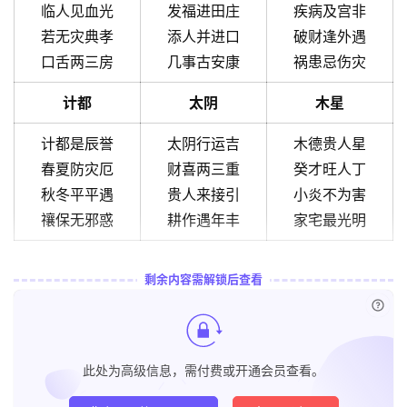
临人见血光
发福进田庄
疾病及宫非
若无灾典孝
添人并进口
破财逢外遇
口舌两三房
几事古安康
祸患忌伤灾
计都
太阴
木星
计都是辰誉
太阴行运吉
木德贵人星
春夏防灾厄
财喜两三重
癸才旺人丁
秋冬平平遇
贵人来接引
小炎不为害
禳保无邪惑
耕作遇年丰
家宅最光明
剩余内容需解锁后查看
已付
此处为高级信息，需付费或开通会员查看。