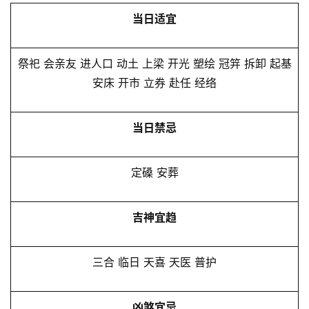
当日适宜
祭祀 会亲友 进人口 动土 上梁 开光 塑绘 冠笄 拆卸 起基
安床 开市 立券 赴任 经络
当日禁忌
定磉 安葬
吉神宜趋
三合 临日 天喜 天医 普护
凶煞宜忌