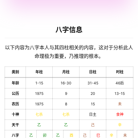
八字信息
以下内容为八字本人与其四柱相关的内容，这对于分析此人
命理极为重要，乃推理的根本。
类别
年柱
月柱
日柱
时柱
年龄
1-15
16-30
31-45
46后
公历
1975
9
20
13-15
农历
1975
8
15
未
十神
七杀
七杀
日主
食神
天干
乙
乙
己
辛
八字
乙
卯
乙
酉
己
巳
辛
未