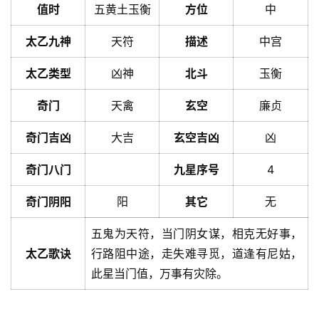
值时
五黄土玉衡
方位
中
太乙九神
天符
描述
中宫
太乙类型
凶神
北斗
玉衡
奇门
天禽
玄空
廉贞
奇门吉凶
大吉
玄空吉凶
凶
奇门八门
九星序号
4
奇门阴阳
阳
其它
无
五鬼为天符，当门阴女谋，相克无好事，
太乙歌诀
行路阻中途，走失难寻觅，道逢有尼姑，
此星当门值，万事有灾除。