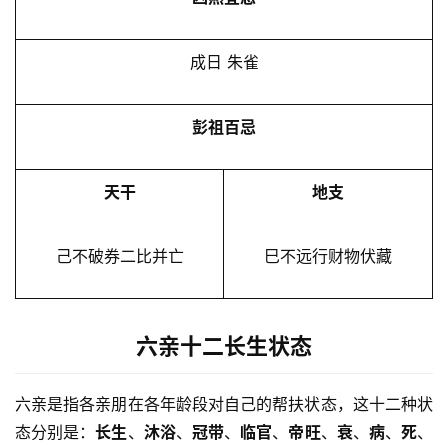
成日 朱雀
彭祖百忌
天干
地支
己不破券二比并亡
巳不远行财物伏藏
六亲十二长生状态
六亲是指各亲朋在各年龄段对自己的帮扶状态，这十二种状
态分别是：
长生
、
沐浴
、
冠带
、
临官
、
帝旺
、
衰
、
病
、
死
、