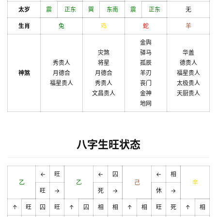
太岁
震
正东
巽
东南
震
正东
无
生肖
兔
鸡
蛇
羊
金舆
灾煞
驿马
华盖
秀贵人
将星
孤辰
德贵人
神煞
月德合
月德合
羊刃
福星贵人
福星贵人
秀贵人
丧门
太极贵人
文昌贵人
金神
天厨贵人
地网
八字生旺状态
←
旺
←
囚
←
相
乙
乙
己
辛
旺
→
死
→
休
→
↑
旺
囚
旺
↑
囚
相
相
↑
相
旺
死
↑
相