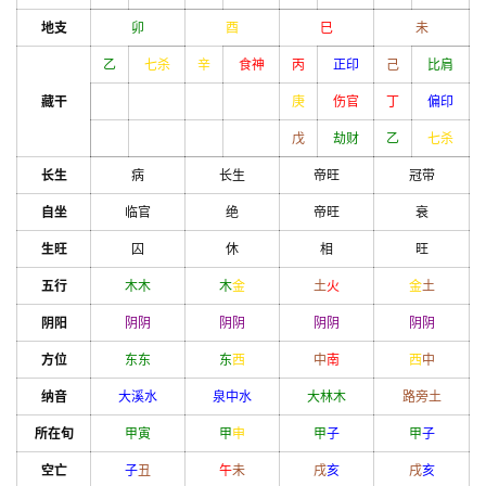
地支
卯
酉
巳
未
乙
七杀
辛
食神
丙
正印
己
比肩
藏干
庚
伤官
丁
偏印
戊
劫财
乙
七杀
长生
病
长生
帝旺
冠带
自坐
临官
绝
帝旺
衰
生旺
囚
休
相
旺
五行
木
木
木
金
土
火
金
土
阴阳
阴
阴
阴
阴
阴
阴
阴
阴
方位
东
东
东
西
中
南
西
中
纳音
大溪水
泉中水
大林木
路旁土
所在旬
甲
寅
甲
申
甲
子
甲
子
空亡
子
丑
午
未
戌
亥
戌
亥