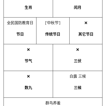
生肖
闰月
全民国防教育日
[‘中秋节’]
❌
节日
传统节日
其它节日
❌
❌
节气
三伏
❌
白露 三候
数九
三候
群鸟养羞