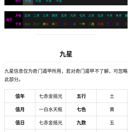
空亡
子丑
子丑
子丑
子丑
月份
正月
二月
三月
四月
五月
六月
七月
八月
九月
十月
冬月
腊月
流月
干支
戊
寅
己
卯
庚
辰
辛
巳
壬
午
癸
未
甲
申
乙
酉
丙
戌
丁
亥
戊
子
己
丑
九星
九星信息仅为奇门遁甲所用，若对奇门遁甲不了解，可忽略
此部分。
值年
七赤金摇光
五行
土
值月
一白水天枢
七色
黄
值日
七赤金摇光
九数
五