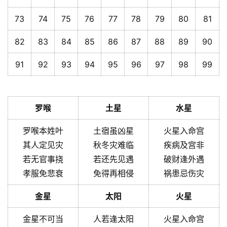
73
74
75
76
77
78
79
80
81
82
83
84
85
86
87
88
89
90
91
92
93
94
95
96
97
98
99
罗喉
土星
水星
罗喉本姓叶
土宿虽凶星
火星入命宫
其人定见灾
秋冬灾难临
疾病及宫非
若无官事挠
若还先见遇
破财逢外遇
孝服免悲衰
免得再相侵
祸患忌伤灾
金星
太阳
火星
金星不可当
人若逢太阳
火星入命宫