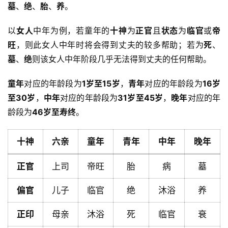
墓
、
绝
、
胎
、
养
。
以
女人
中年为例，若童年的
十神
为
正官
且
状态
为
临官
或
帝
旺
，则此女人中年时将会得到丈夫的较多帮助；若为
死
、
墓
、
绝
则该女人中年阶段几乎无法得到丈夫的任何帮助。
童年
对应的年龄段为
1岁至15岁
，
青年
对应的年龄段为
16岁
至30岁
，
中年
对应的年龄段为
31岁至45岁
，
晚年
对应的年
龄段为
46岁至寿终
。
十神
六亲
童年
青年
中年
晚年
正官
上司
帝旺
胎
病
墓
偏官
儿子
临官
绝
沐浴
养
首
正印
母亲
沐浴
死
临官
衰
页