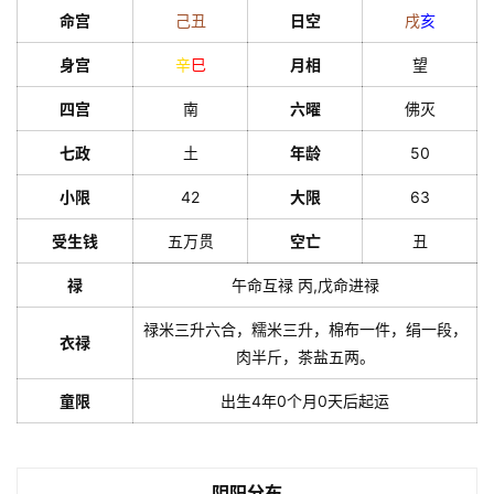
命宫
己
丑
日空
戌
亥
身宫
辛
巳
月相
望
四宫
南
六曜
佛灭
七政
土
年龄
50
小限
42
大限
63
受生钱
五万贯
空亡
丑
禄
午命互禄 丙,戊命进禄
禄米三升六合，糯米三升，棉布一件，绢一段，
衣禄
肉半斤，茶盐五两。
童限
出生4年0个月0天后起运
阴阳分布