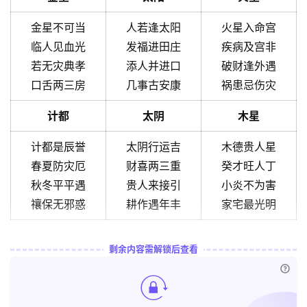
金星不可当
人若逢太阳
火星入命宫
临人见血光
发福进田庄
疾病及宫非
若无灾典孝
添人并进口
破财逢外遇
口舌两三房
几事古安康
祸患忌伤灾
计都
太阴
木星
计都是辰誉
太阴行运吉
木德贵人星
春夏防灾厄
财喜两三重
癸才旺人丁
秋冬平平遇
贵人来接引
小炎不为害
禳保无邪惑
耕作遇年丰
家宅最光明
剩余内容需解锁后查看
已付