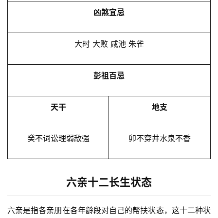
凶煞宜忌
大时 大败 咸池 朱雀
彭祖百忌
天干
地支
癸不词讼理弱敌强
卯不穿井水泉不香
六亲十二长生状态
六亲是指各亲朋在各年龄段对自己的帮扶状态，这十二种状