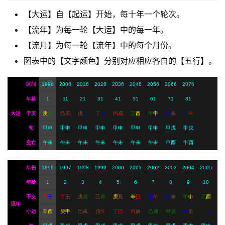
【大运】自【起运】开始，每十年一个轮次。
【流年】为每一轮【大运】中的每一年。
A
【流月】为每一轮【流年】中的每个月份。
I
服
图表中的【文字颜色】分别对应相应各自的【五行】。
务
区间
1996
2006
2016
2026
2036
2046
2056
2066
2076
年龄
1
11
21
31
41
51
61
71
81
会
大运
干支
庚
寅
己
丑
戊
子
丁
亥
丙
戌
乙
酉
甲
申
癸
未
壬
午
员
旬
甲申
甲申
甲申
甲申
甲申
甲申
甲申
甲戌
甲戌
空亡
午未
午未
午未
午未
午未
午未
午未
申酉
申酉
年份
1996
1997
1998
1999
2000
2001
2002
2003
2004
2005
年龄
1
2
3
4
5
6
7
8
9
10
干支
丙
子
丁
丑
戊
寅
己
卯
庚
辰
辛
巳
壬
午
癸
未
甲
申
乙
酉
流年
小运
辛
酉
庚
申
己
未
戊
午
丁
巳
丙
辰
乙
卯
甲
寅
癸
丑
壬
子