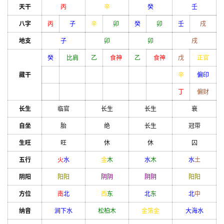
天干
丙
辛
癸
壬
八字
丙
子
辛
卯
癸
卯
壬
戌
地支
子
卯
卯
戌
癸
比肩
乙
食神
乙
食神
戊
正官
藏干
辛
偏印
丁
偏财
长生
临官
长生
长生
衰
自坐
胎
绝
长生
冠带
生旺
旺
休
休
囚
五行
火
水
金
木
水
木
水
土
阴阳
阳
阳
阴
阴
阴
阴
阳
阳
方位
南
北
西
东
北
东
北
中
纳音
涧下水
松柏木
金箔金
大海水