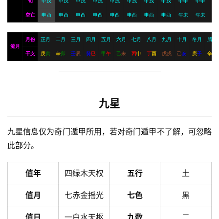
旬
甲戌
甲戌
甲戌
甲戌
甲戌
甲戌
甲戌
甲戌
甲申
甲申
空亡
申酉
申酉
申酉
申酉
申酉
申酉
申酉
申酉
午未
午未
月份
正月
二月
三月
四月
五月
六月
七月
八月
九月
十月
冬月
腊月
流月
干支
庚
寅
辛
卯
壬
辰
癸
巳
甲
午
乙
未
丙
申
丁
酉
戊
戌
己
亥
庚
子
辛
丑
九星
九星信息仅为奇门遁甲所用，若对奇门遁甲不了解，可忽略
此部分。
值年
四绿木天权
五行
土
值月
七赤金摇光
七色
黒
值日
一白水天枢
九数
二