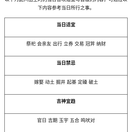
下内容参考当日所行之事。
当日适宜
祭祀 会亲友 出行 立券 交易 冠笄 纳财
当日禁忌
嫁娶 动土 掘井 起基 定磉 破土
吉神宜趋
官日 吉期 玉宇 五合 鸣吠对