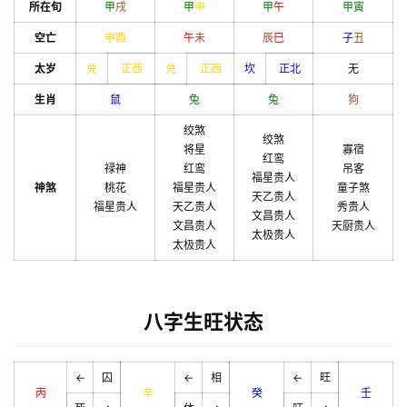
所在旬
甲
戌
甲
申
甲
午
甲
寅
空亡
申
酉
午
未
辰
巳
子
丑
太岁
兑
正西
兑
正西
坎
正北
无
生肖
鼠
兔
兔
狗
绞煞
绞煞
将星
寡宿
红鸾
禄神
红鸾
吊客
福星贵人
神煞
桃花
福星贵人
童子煞
天乙贵人
福星贵人
天乙贵人
秀贵人
文昌贵人
文昌贵人
天厨贵人
太极贵人
太极贵人
八字生旺状态
←
囚
←
相
←
旺
丙
辛
癸
壬