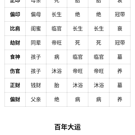
正印
母亲
死
胎
胎
衰
页
偏印
偏母
长生
绝
绝
冠带
比肩
闺蜜
临官
长生
长生
衰
黄
历
劫财
同辈
帝旺
死
死
冠带
食神
孩子
病
临官
临官
墓
占
卜
伤官
孩子
沐浴
帝旺
帝旺
养
正财
钱财
胎
沐浴
沐浴
墓
命
偏财
父亲
绝
病
病
养
理
登录
注册
解
百年大运
梦