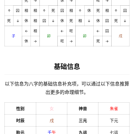
死
→
休
→
旺
→
↑
囚
相
相
↑
死
囚
相
↑
休
死
相
↑
囚
死
↓
休
相
囚
↓
休
死
相
↓
休
囚
死
↓
←
相
←
旺
←
囚
子
卯
卯
戌
休
→
旺
→
死
→
基础信息
以下信息为八字的基础信息补充项，可以通过以下信息推算
出更多的命理细节。
性别
女
神兽
朱雀
时辰
戌
三元
下元
胎元
壬
午
九运
七运