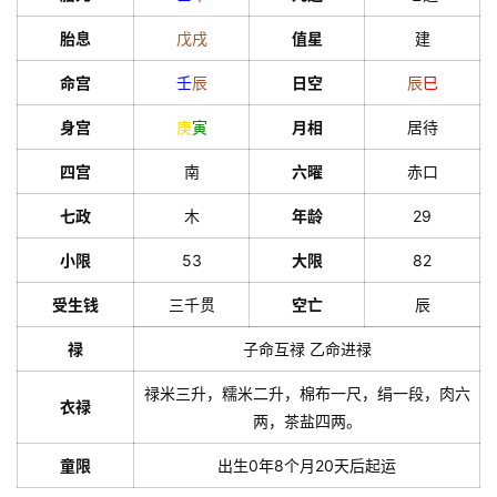
胎息
戊
戌
值星
建
命宫
壬
辰
日空
辰
巳
身宫
庚
寅
月相
居待
四宫
南
六曜
赤口
七政
木
年龄
29
小限
53
大限
82
受生钱
三千贯
空亡
辰
禄
子命互禄 乙命进禄
禄米三升，糯米二升，棉布一尺，绢一段，肉六
衣禄
两，茶盐四两。
童限
出生0年8个月20天后起运