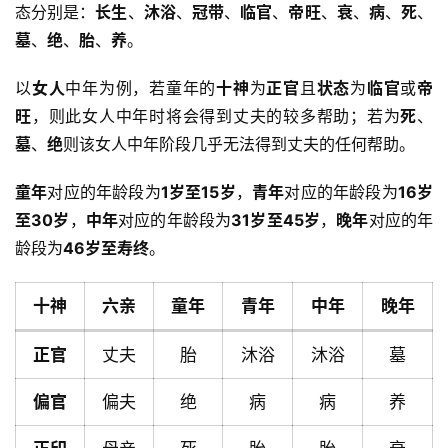
态分别是：
长生
、
沐浴
、
冠带
、
临官
、
帝旺
、
衰
、
病
、
死
、
墓
、
绝
、
胎
、
养
。
以
女人
中年为例，若童年的
十神
为
正官
且
状态
为
临官
或
帝
旺
，则此女人中年时将会得到丈夫的较多帮助；若为
死
、
墓
、
绝
则该女人中年阶段几乎无法得到丈夫的任何帮助。
童年
对应的年龄段为
1岁至15岁
，
青年
对应的年龄段为
16岁
至30岁
，
中年
对应的年龄段为
31岁至45岁
，
晚年
对应的年
龄段为
46岁至寿终
。
十神
六亲
童年
青年
中年
晚年
正官
丈夫
胎
沐浴
沐浴
墓
偏官
偏夫
绝
病
病
养
首