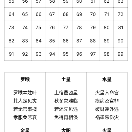
55
56
57
58
59
60
61
62
63
64
65
66
67
68
69
70
71
72
73
74
75
76
77
78
79
80
81
82
83
84
85
86
87
88
89
90
91
92
93
94
95
96
97
98
99
罗喉
土星
水星
罗喉本姓叶
土宿虽凶星
火星入命宫
其人定见灾
秋冬灾难临
疾病及宫非
若无官事挠
若还先见遇
破财逢外遇
孝服免悲衰
免得再相侵
祸患忌伤灾
金星
太阳
火星