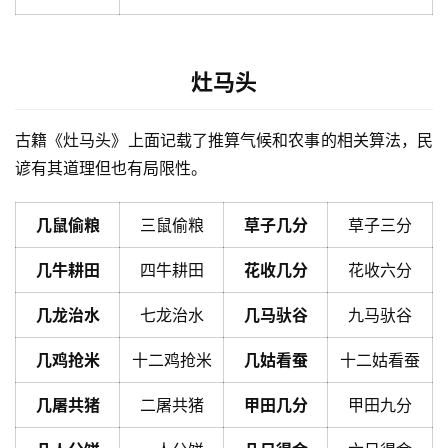
灶马头
古籍《灶马头》上面记载了推算气候和农事的相关算法，民
谚有其道理但也有局限性。
几鼠偷粮
三鼠偷粮
草子几分
草子三分
几牛耕田
四牛耕田
花收几分
花收六分
几龙治水
七龙治水
几马驮谷
九马驮谷
几鸡抢米
十二鸡抢米
几姑看蚕
十二姑看蚕
几屠共猪
二屠共猪
甲田几分
甲田九分