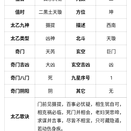
值时
二黒土天璇
方位
坤
太乙九神
摄提
描述
西南
太乙类型
凶神
北斗
天璇
奇门
天芮
玄空
巨门
奇门吉凶
大凶
玄空吉凶
凶
奇门八门
死
九星序号
1
奇门阴阳
阴
其它
无
门前见摄提，百事必忧疑，相生犹自可，
相克祸必临，死门并相会，老妇哭悲啼，
太乙歌诀
求谋并吉事，尽皆不相宜，只可藏隐遁，
若动伤身疾。