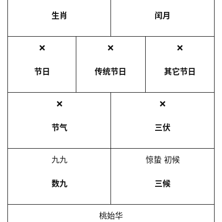
生肖
闰月
❌
❌
❌
节日
传统节日
其它节日
❌
❌
节气
三伏
九九
惊蛰 初候
数九
三候
桃始华