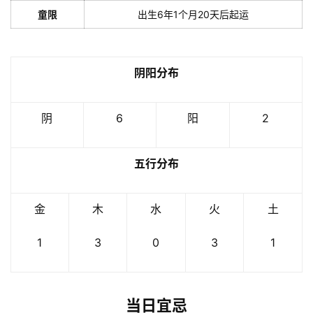
童限
出生6年1个月20天后起运
阴阳分布
阴
6
阳
2
五行分布
金
木
水
火
土
1
3
0
3
1
当日宜忌