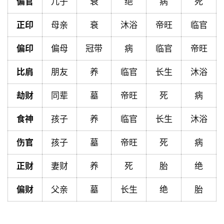
偏官
儿子
衰
绝
病
死
首
页
正印
母亲
衰
沐浴
帝旺
临官
偏印
偏母
冠带
病
临官
帝旺
黄
历
比肩
朋友
养
临官
长生
沐浴
劫财
同辈
墓
帝旺
死
病
占
食神
孩子
养
临官
长生
沐浴
卜
伤官
孩子
墓
帝旺
死
病
命
正财
妻财
养
死
胎
绝
理
登录
注册
偏财
父亲
墓
长生
绝
胎
解
梦