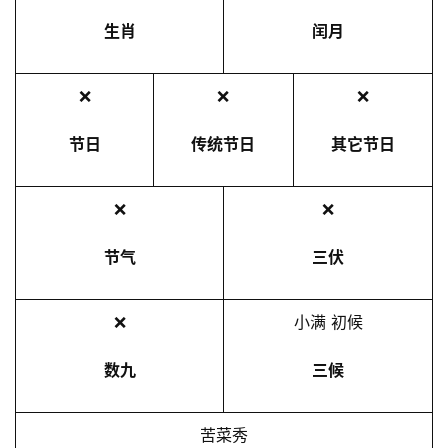
生肖
闰月
❌
❌
❌
节日
传统节日
其它节日
❌
❌
节气
三伏
❌
小满 初候
数九
三候
苦菜秀