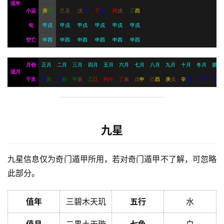
流年
小运
庚
寅
己
丑
戊
子
丁
亥
丙
戌
乙
酉
旬
甲戌
甲戌
甲戌
甲戌
甲戌
甲戌
空亡
申酉
申酉
申酉
申酉
申酉
申酉
月份
正月
二月
三月
四月
五月
六月
七月
八月
九月
十月
冬月
腊月
流月
干支
壬
寅
癸
卯
甲
辰
乙
巳
丙
午
丁
未
戊
申
己
酉
庚
戌
辛
亥
壬
子
癸
丑
九星
九星信息仅为奇门遁甲所用，若对奇门遁甲不了解，可忽略
此部分。
值年
三碧木天玑
五行
水