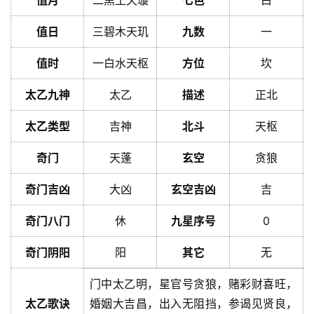
值月
二黒土天璇
七色
白
值日
三碧木天玑
九数
一
值时
一白水天枢
方位
坎
太乙九神
太乙
描述
正北
太乙类型
吉神
北斗
天枢
奇门
天蓬
玄空
贪狼
奇门吉凶
大凶
玄空吉凶
吉
奇门八门
休
九星序号
0
奇门阴阳
阳
其它
无
门中太乙明，星官号贪狼，赌彩财喜旺，
太乙歌诀
婚姻大吉昌，出入无阻挡，参谒见贤良，