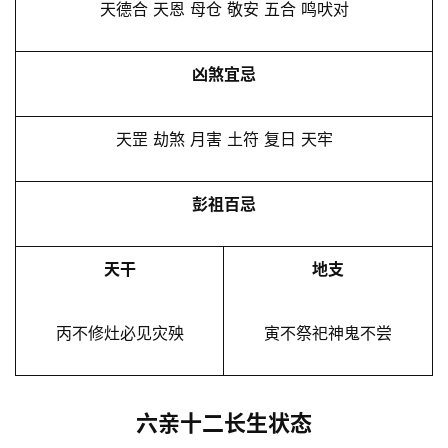
天德合 天恩 母仓 敬安 五合 鸣吠对
凶煞宜忌
天罡 劫煞 月害 土符 复日 天牢
彭祖百忌
天干
地支
丙不修灶必见灾殃
寅不祭祀神鬼不尝
六亲十二长生状态