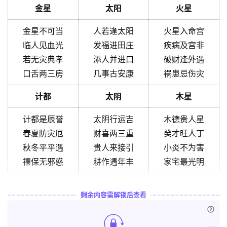
金星
太阳
火星
金星不可当
人若逢太阳
火星入命宫
临人见血光
发福进田庄
疾病及宫非
若无灾典孝
添人并进口
破财逢外遇
口舌两三房
几事古安康
祸患忌伤灾
计都
太阴
木星
计都是辰誉
太阴行运吉
木德贵人星
春夏防灾厄
财喜两三重
癸才旺人丁
秋冬平平遇
贵人来接引
小炎不为害
禳保无邪惑
耕作遇年丰
家宅最光明
剩余内容需解锁后查看
已付