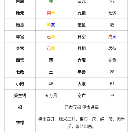
时辰
卯
三元
下元
胎元
丙
申
九运
七运
胎息
辛
亥
值星
收
命宫
己
酉
日空
戌
亥
身宫
己
酉
月相
居待
四宫
西
六曜
先负
七政
土
年龄
28
小限
45
大限
61
受生钱
五万贯
空亡
巳
禄
巳命互禄 甲命进禄
禄米四升，糯米三升，棉布一尺，绢一段，肉半
衣禄
斤，茶盐四两。