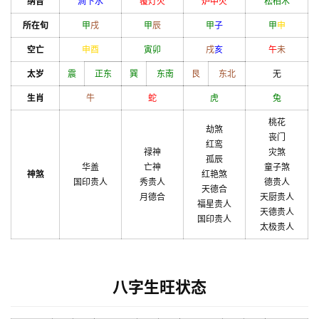
纳音
涧下水
覆灯火
炉中火
松柏木
所在旬
甲
戌
甲
辰
甲
子
甲
申
空亡
申
酉
寅
卯
戌
亥
午
未
太岁
震
正东
巽
东南
艮
东北
无
生肖
牛
蛇
虎
兔
桃花
劫煞
丧门
红鸾
禄神
灾煞
孤辰
华盖
亡神
童子煞
神煞
红艳煞
国印贵人
秀贵人
德贵人
天德合
月德合
天厨贵人
福星贵人
天德贵人
国印贵人
太极贵人
八字生旺状态