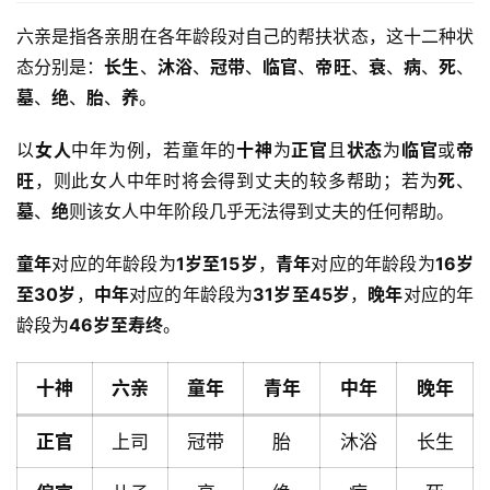
六亲是指各亲朋在各年龄段对自己的帮扶状态，这十二种状
态分别是：
长生
、
沐浴
、
冠带
、
临官
、
帝旺
、
衰
、
病
、
死
、
墓
、
绝
、
胎
、
养
。
以
女人
中年为例，若童年的
十神
为
正官
且
状态
为
临官
或
帝
旺
，则此女人中年时将会得到丈夫的较多帮助；若为
死
、
墓
、
绝
则该女人中年阶段几乎无法得到丈夫的任何帮助。
童年
对应的年龄段为
1岁至15岁
，
青年
对应的年龄段为
16岁
至30岁
，
中年
对应的年龄段为
31岁至45岁
，
晚年
对应的年
龄段为
46岁至寿终
。
十神
六亲
童年
青年
中年
晚年
正官
上司
冠带
胎
沐浴
长生