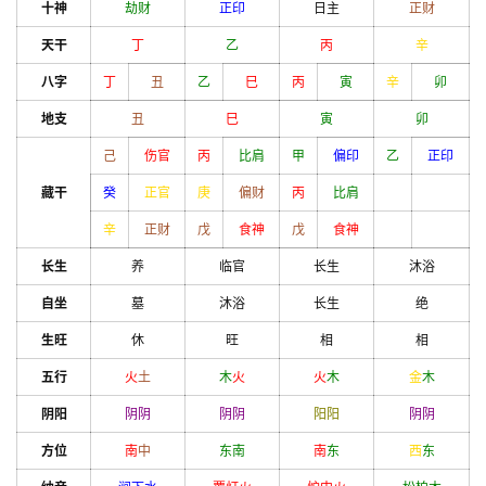
十神
劫财
正印
日主
正财
天干
丁
乙
丙
辛
八字
丁
丑
乙
巳
丙
寅
辛
卯
地支
丑
巳
寅
卯
己
伤官
丙
比肩
甲
偏印
乙
正印
藏干
癸
正官
庚
偏财
丙
比肩
辛
正财
戊
食神
戊
食神
长生
养
临官
长生
沐浴
自坐
墓
沐浴
长生
绝
生旺
休
旺
相
相
五行
火
土
木
火
火
木
金
木
阴阳
阴
阴
阴
阴
阳
阳
阴
阴
方位
南
中
东南
南
东
西
东