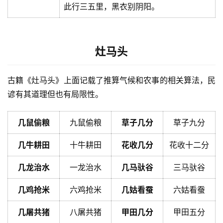
此行三五里，黑衣别阴阳。
灶马头
古籍《灶马头》上面记载了推算气候和农事的相关算法，民
谚有其道理但也有局限性。
几鼠偷粮
九鼠偷粮
草子几分
草子九分
几牛耕田
十牛耕田
花收几分
花收十二分
几龙治水
一龙治水
几马驮谷
三马驮谷
几鸡抢米
六鸡抢米
几姑看蚕
六姑看蚕
几屠共猪
八屠共猪
甲田几分
甲田五分