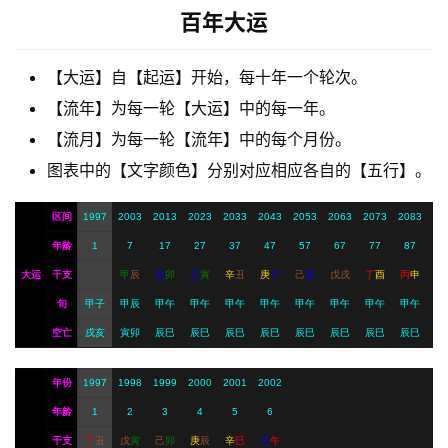
百年大运
A
【大运】自【起运】开始，每十年一个轮次。
I
【流年】为每一轮【大运】中的每一年。
服
【流月】为每一轮【流年】中的每个月份。
务
图表中的【文字颜色】分别对应相应各自的【五行】。
区间
1997
2003
2013
2023
2033
2043
2053
2063
2073
2083
会
年龄
1
7
17
27
37
47
57
67
77
87
员
大运
干支
甲
辰
癸
卯
壬
寅
辛
丑
庚
子
己
亥
戊
戌
丁
酉
丙
申
旬
甲子
甲辰
甲午
甲午
甲午
甲午
甲午
甲午
甲午
甲午
空亡
戌亥
寅卯
辰巳
辰巳
辰巳
辰巳
辰巳
辰巳
辰巳
辰巳
年份
1997
1998
1999
2000
2001
2002
年龄
1
2
3
4
5
6
干支
丁
丑
戊
寅
己
卯
庚
辰
辛
巳
壬
午