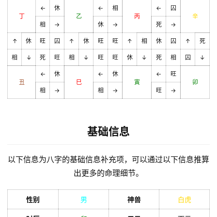
←
休
←
相
←
囚
丁
乙
丙
辛
相
→
休
→
死
→
↑
休
旺
囚
↑
休
旺
旺
↑
相
休
囚
↑
死
相
↓
死
旺
相
↓
旺
旺
休
↓
死
相
囚
↓
←
休
←
休
←
旺
丑
巳
寅
卯
相
→
相
→
旺
→
基础信息
以下信息为八字的基础信息补充项，可以通过以下信息推算
出更多的命理细节。
性别
男
神兽
白虎