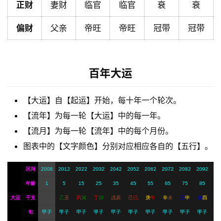
正财
妻财
临官
临官
衰
衰
解
偏财
父亲
帝旺
帝旺
冠带
冠带
梦
A
百年大运
I
服
【大运】自【起运】开始，每十年一个轮次。
务
【流年】为每一轮【大运】中的每一年。
【流月】为每一轮【流年】中的每个月份。
会
图表中的【文字颜色】分别对应相应各自的【五行】。
员
区间
2008
2012
2022
2032
2042
2052
2062
2072
2082
2092
年龄
1
5
15
25
35
45
55
65
75
85
大运
干支
乙
丑
丙
寅
丁
卯
戊
辰
己
巳
庚
午
辛
未
壬
申
癸
酉
旬
甲子
甲子
甲子
甲子
甲子
甲子
甲子
甲子
甲子
甲子