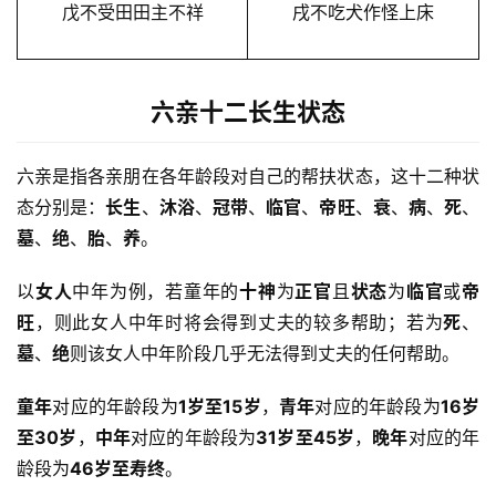
戊不受田田主不祥
戌不吃犬作怪上床
六亲十二长生状态
六亲是指各亲朋在各年龄段对自己的帮扶状态，这十二种状
态分别是：
长生
、
沐浴
、
冠带
、
临官
、
帝旺
、
衰
、
病
、
死
、
墓
、
绝
、
胎
、
养
。
以
女人
中年为例，若童年的
十神
为
正官
且
状态
为
临官
或
帝
旺
，则此女人中年时将会得到丈夫的较多帮助；若为
死
、
墓
、
绝
则该女人中年阶段几乎无法得到丈夫的任何帮助。
童年
对应的年龄段为
1岁至15岁
，
青年
对应的年龄段为
16岁
至30岁
，
中年
对应的年龄段为
31岁至45岁
，
晚年
对应的年
龄段为
46岁至寿终
。