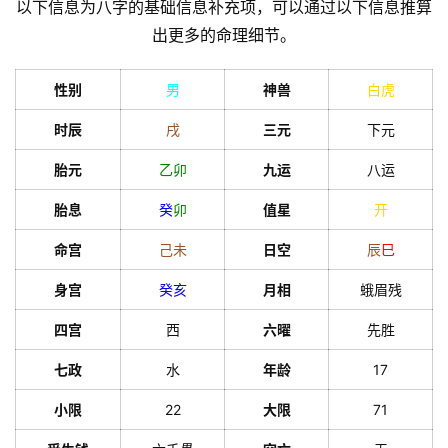
以下信息为八字的基础信息补充项，可以通过以下信息推算
出更多的命理细节。
性别
男
神兽
白虎
时辰
戌
三元
下元
胎元
乙
卯
九运
八运
胎息
癸
卯
值星
开
命宫
己
未
日空
辰
巳
身宫
癸
亥
月相
蛾眉残
四宫
西
六曜
先胜
七政
水
年龄
17
小限
22
大限
71