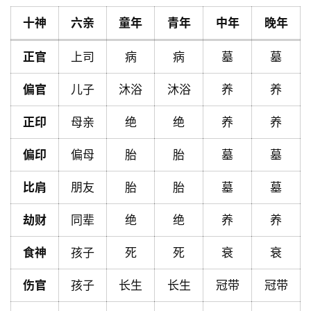
十神
六亲
童年
青年
中年
晚年
首
正官
上司
病
病
墓
墓
页
偏官
儿子
沐浴
沐浴
养
养
黄
正印
母亲
绝
绝
养
养
历
偏印
偏母
胎
胎
墓
墓
比肩
朋友
胎
胎
墓
墓
占
卜
劫财
同辈
绝
绝
养
养
食神
孩子
死
死
衰
衰
命
理
登录
注册
伤官
孩子
长生
长生
冠带
冠带