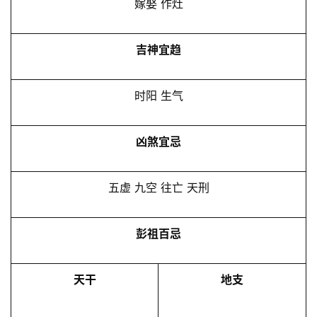
嫁娶 作灶
吉神宜趋
时阳 生气
凶煞宜忌
五虚 九空 往亡 天刑
彭祖百忌
天干
地支