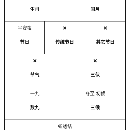
生肖
闰月
平安夜
❌
❌
节日
传统节日
其它节日
❌
❌
节气
三伏
一九
冬至 初候
数九
三候
蚯蚓结