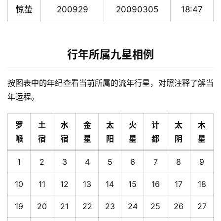
惊蛰
200929
20090305
18:47
行年所属九星相例
按图表中的年纪查看当前所属的流年行星，对照注释了解当
年运程。
罗
土
水
金
太
火
计
太
木
喉
宿
宿
星
阳
星
都
阴
星
1
2
3
4
5
6
7
8
9
10
11
12
13
14
15
16
17
18
19
20
21
22
23
24
25
26
27