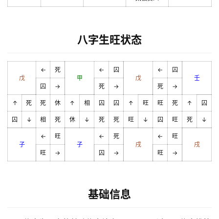
八字生旺状态
←
死
←
囚
←
囚
戊
甲
戊
壬
囚
→
死
→
死
→
↑
死
死
休
↑
相
囚
囚
↑
旺
旺
死
↑
囚
囚
↓
相
死
休
↓
死
死
旺
↓
囚
旺
死
↓
←
旺
←
死
←
旺
子
子
戌
戌
旺
→
囚
→
旺
→
基础信息