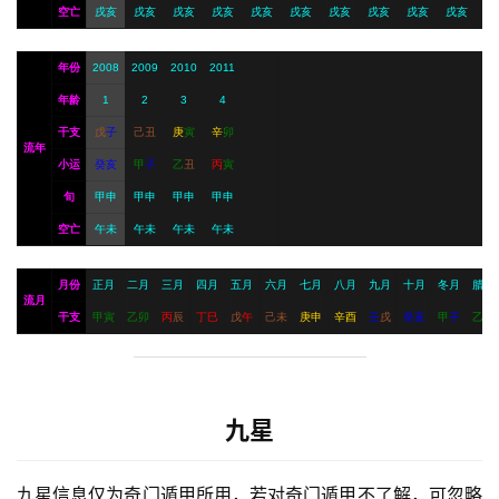
空亡
戌亥
戌亥
戌亥
戌亥
戌亥
戌亥
戌亥
戌亥
戌亥
戌亥
年份
2008
2009
2010
2011
年龄
1
2
3
4
干支
戊
子
己
丑
庚
寅
辛
卯
流年
小运
癸
亥
甲
子
乙
丑
丙
寅
旬
甲申
甲申
甲申
甲申
空亡
午未
午未
午未
午未
月份
正月
二月
三月
四月
五月
六月
七月
八月
九月
十月
冬月
腊月
流月
干支
甲
寅
乙
卯
丙
辰
丁
巳
戊
午
己
未
庚
申
辛
酉
壬
戌
癸
亥
甲
子
乙
丑
九星
九星信息仅为奇门遁甲所用，若对奇门遁甲不了解，可忽略