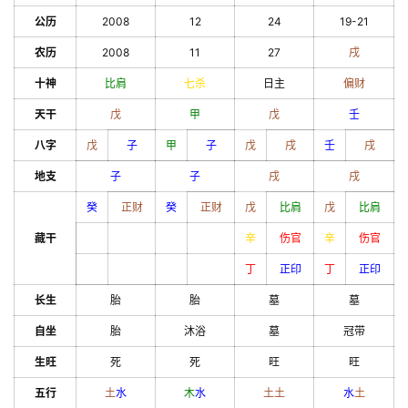
公历
2008
12
24
19-21
农历
2008
11
27
戌
十神
比肩
七杀
日主
偏财
天干
戊
甲
戊
壬
八字
戊
子
甲
子
戊
戌
壬
戌
地支
子
子
戌
戌
癸
正财
癸
正财
戊
比肩
戊
比肩
藏干
辛
伤官
辛
伤官
丁
正印
丁
正印
长生
胎
胎
墓
墓
自坐
胎
沐浴
墓
冠带
生旺
死
死
旺
旺
五行
土
水
木
水
土
土
水
土