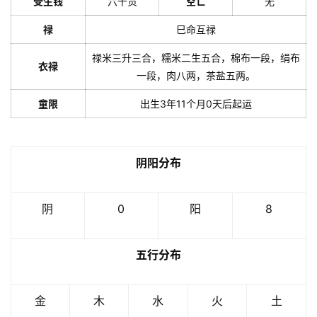
受生钱
六千贯
空亡
无
禄
巳命互禄
禄米三升三合，糯米二生五合，棉布一段，绢布
衣禄
一段，肉八两，茶盐五两。
童限
出生3年11个月0天后起运
阴阳分布
阴
0
阳
8
五行分布
金
木
水
火
土