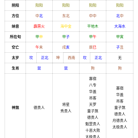
阴阳
阳
阳
阳
阳
阳
阳
阳
阳
方位
中
北
东北
中
中
北
中
纳音
霹雳火
海中金
平地木
大海水
所在旬
甲
申
甲
子
甲
午
甲
寅
空亡
午
未
戌
亥
辰
巳
子
丑
太岁
坎
正北
坤
西南
坎
正北
无
生肖
鼠
鼠
狗
狗
寡宿
八专
寡宿
华盖
华盖
吊客
吊客
将星
天罗
神煞
德贵人
童子煞
秀贵人
童子煞
德贵人
德贵人
月德贵人
魁罡贵人
太极贵人
十恶大败
太极贵人