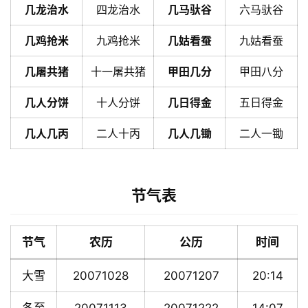
几龙治水
四龙治水
几马驮谷
六马驮谷
几鸡抢米
九鸡抢米
几姑看蚕
九姑看蚕
几屠共猪
十一屠共猪
甲田几分
甲田八分
几人分饼
十人分饼
几日得金
五日得金
几人几丙
二人十丙
几人几锄
二人一锄
节气表
节气
农历
公历
时间
大雪
20071028
20071207
20:14