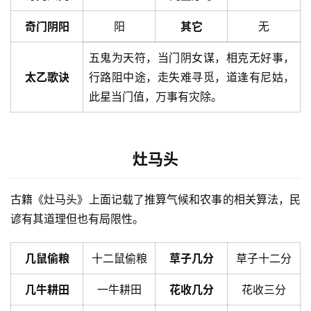
奇门阴阳
阳
其它
无
五鬼为天符，当门阴女谋，相克无好事，
太乙歌诀
行路阻中途，走失难寻觅，道逢有尼姑，
此星当门值，万事有灾除。
灶马头
古籍《灶马头》上面记载了推算气候和农事的相关算法，民
谚有其道理但也有局限性。
几鼠偷粮
十二鼠偷粮
草子几分
草子十二分
几牛耕田
一牛耕田
花收几分
花收三分