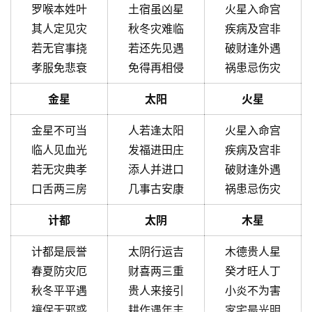
罗喉本姓叶
土宿虽凶星
火星入命宫
其人定见灾
秋冬灾难临
疾病及宫非
若无官事挠
若还先见遇
破财逢外遇
孝服免悲衰
免得再相侵
祸患忌伤灾
金星
太阳
火星
金星不可当
人若逢太阳
火星入命宫
临人见血光
发福进田庄
疾病及宫非
若无灾典孝
添人并进口
破财逢外遇
口舌两三房
几事古安康
祸患忌伤灾
计都
太阴
木星
计都是辰誉
太阴行运吉
木德贵人星
春夏防灾厄
财喜两三重
癸才旺人丁
秋冬平平遇
贵人来接引
小炎不为害
禳保无邪惑
耕作遇年丰
家宅最光明