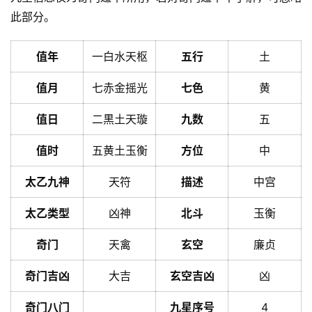
此部分。
值年
一白水天枢
五行
土
值月
七赤金摇光
七色
黄
值日
二黒土天璇
九数
五
值时
五黄土玉衡
方位
中
太乙九神
天符
描述
中宫
太乙类型
凶神
北斗
玉衡
奇门
天禽
玄空
廉贞
奇门吉凶
大吉
玄空吉凶
凶
奇门八门
九星序号
4