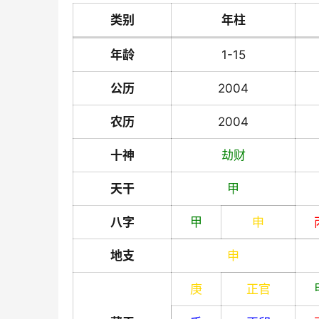
类别
年柱
年龄
1-15
公历
2004
农历
2004
十神
劫财
天干
甲
八字
甲
申
地支
申
庚
正官