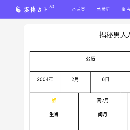
首页
黄历
揭秘男人
公历
2004年
2月
6日
猴
闰2月
生肖
闰月