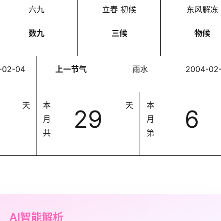
六九
立春 初候
东风解冻
数九
三候
物候
-02-04
上一节气
雨水
2004-02
天
本
天
本
29
6
月
月
共
第
AI智能解析