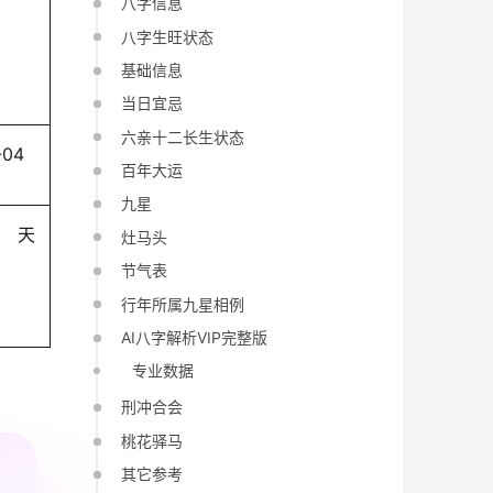
八字信息
八字生旺状态
基础信息
当日宜忌
六亲十二长生状态
-04
百年大运
九星
天
灶马头
节气表
行年所属九星相例
AI八字解析VIP完整版
专业数据
刑冲合会
桃花驿马
其它参考