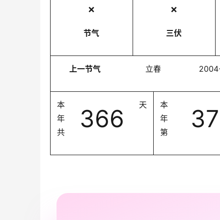
❌
❌
节气
三伏
上一节气
立春
2004
本
天
本
366
37
年
年
共
第