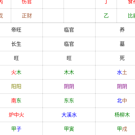
丙
伤官
丁
食
戊
正财
乙
比
帝旺
临官
养
长生
临官
墓
旺
旺
死
火
木
木
木
水
土
阳
阳
阴
阴
阴
阴
南
东
东
东
北
中
炉中火
大溪水
杨柳木
甲
子
甲
寅
甲
戌