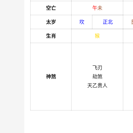
空亡
午
未
太岁
坎
正北
生肖
猴
飞刃
神煞
劫煞
天乙贵人