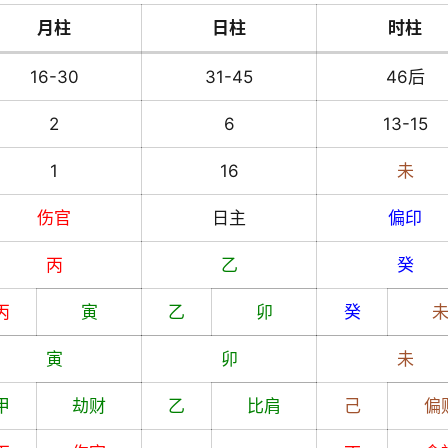
月柱
日柱
时柱
16-30
31-45
46后
2
6
13-15
1
16
未
伤官
日主
偏印
丙
乙
癸
丙
寅
乙
卯
癸
寅
卯
未
甲
劫财
乙
比肩
己
偏