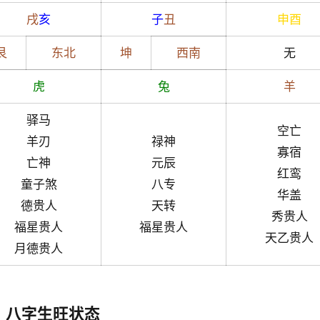
戌
亥
子
丑
申
酉
艮
东北
坤
西南
无
虎
兔
羊
驿马
空亡
羊刃
禄神
寡宿
亡神
元辰
红鸾
童子煞
八专
华盖
德贵人
天转
秀贵人
福星贵人
福星贵人
天乙贵人
月德贵人
八字生旺状态