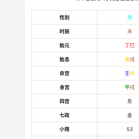
性别
男
时辰
未
胎元
丁
巳
胎息
庚
戌
命宫
壬
申
身宫
甲
戌
四宫
东
七政
金
小限
53