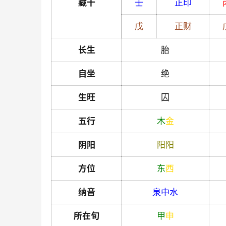
藏干
壬
正印
戊
正财
长生
胎
自坐
绝
生旺
囚
五行
木
金
阴阳
阳
阳
方位
东
西
纳音
泉中水
所在旬
甲
申