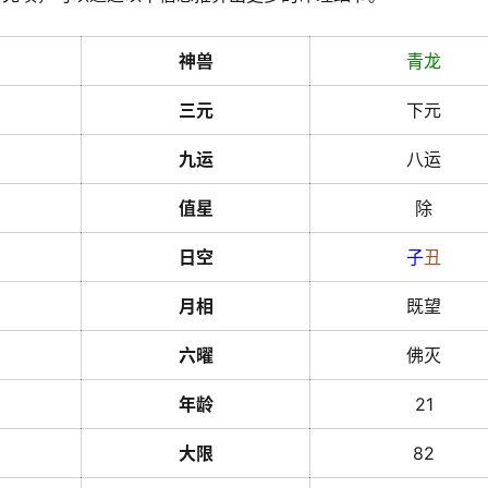
神兽
青龙
三元
下元
九运
八运
值星
除
日空
子
丑
月相
既望
六曜
佛灭
年龄
21
大限
82