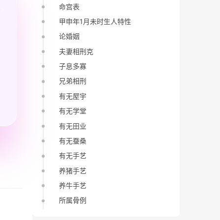
命宫表
甲申年1月未时生人特性
论婚姻
夫妻相刑克
子息多寡
兄弟相刑
有无屋宇
有无学堂
有无田业
有无蚕桑
有无手艺
养猪手艺
养牛手艺
所属骨例