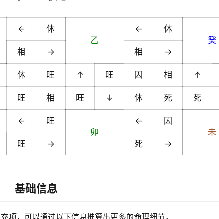
←
休
←
休
乙
癸
相
→
相
→
休
旺
↑
旺
囚
相
↑
旺
相
旺
↓
休
死
死
←
旺
←
囚
卯
未
旺
→
死
→
基础信息
补充项，可以通过以下信息推算出更多的命理细节。