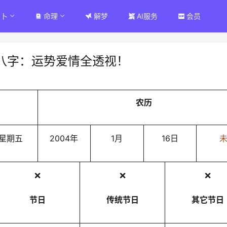
占卜
命理
解梦
AI服务
会员
八字：运势爱情全透视！
农历
星期五
2004年
1月
16日
❌
❌
❌
节日
传统节日
其它节日