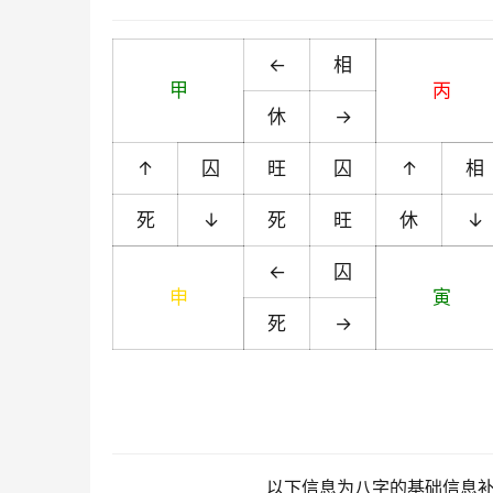
←
相
甲
丙
休
→
↑
囚
旺
囚
↑
相
死
↓
死
旺
休
↓
←
囚
申
寅
死
→
以下信息为八字的基础信息