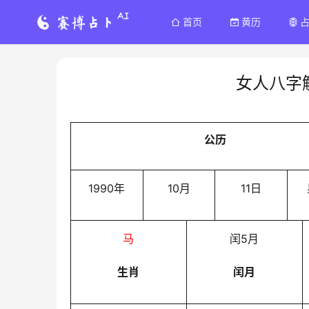
首页
黄历
女人八字
公历
1990年
10月
11日
马
闰5月
生肖
闰月