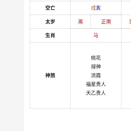
空亡
戌
亥
太岁
离
正南
生肖
马
桃花
禄神
神煞
流霞
福星贵人
天乙贵人