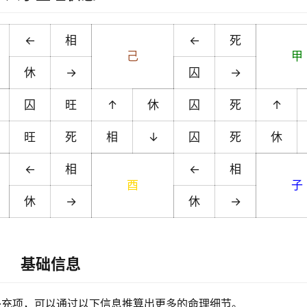
←
相
←
死
己
甲
休
→
囚
→
囚
旺
↑
休
囚
死
↑
旺
死
相
↓
囚
死
休
←
相
←
相
酉
子
休
→
休
→
基础信息
补充项，可以通过以下信息推算出更多的命理细节。