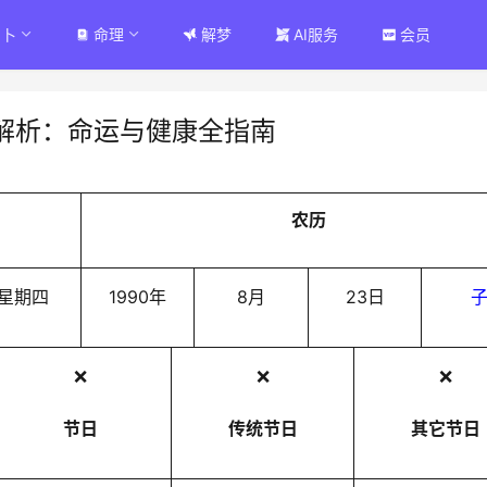
占卜
命理
解梦
AI服务
会员
解析：命运与健康全指南
农历
星期四
1990年
8月
23日
❌
❌
❌
节日
传统节日
其它节日