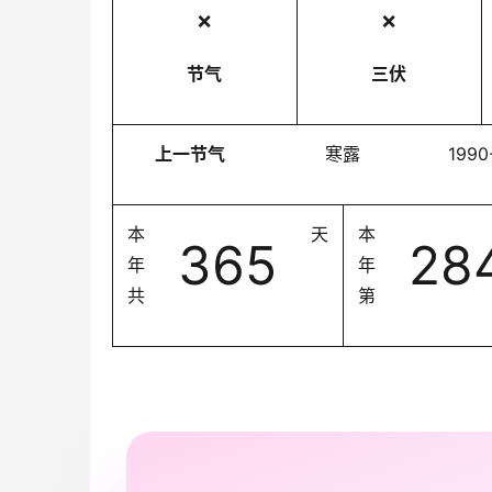
❌
❌
节气
三伏
上一节气
寒露
1990
本
天
本
365
28
年
年
共
第