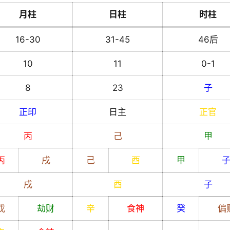
月柱
日柱
时柱
16-30
31-45
46后
10
11
0-1
8
23
子
正印
日主
正官
丙
己
甲
丙
戌
己
酉
甲
戌
酉
子
戊
劫财
辛
食神
癸
偏