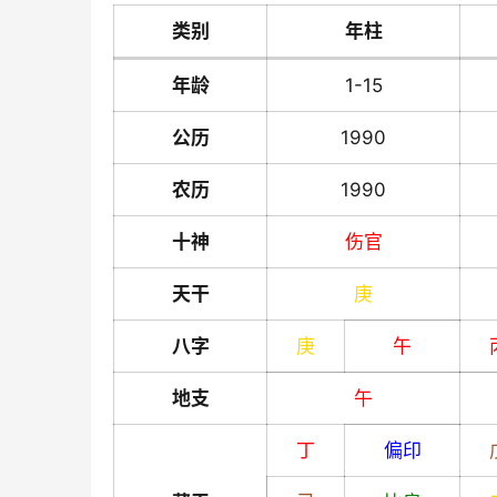
类别
年柱
年龄
1-15
公历
1990
农历
1990
十神
伤官
天干
庚
八字
庚
午
地支
午
丁
偏印