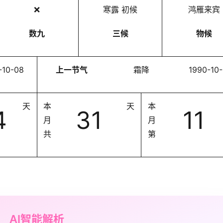
❌
寒露 初候
鸿雁来宾
数九
三候
物候
-10-08
上一节气
霜降
1990-10
天
本
天
本
4
31
11
月
月
共
第
AI智能解析