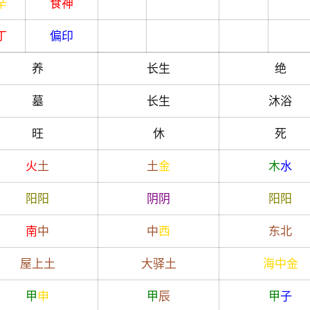
辛
食神
丁
偏印
养
长生
绝
墓
长生
沐浴
旺
休
死
火
土
土
金
木
水
阳
阳
阴
阴
阳
阳
南
中
中
西
东北
屋上土
大驿土
海中金
甲
申
甲
辰
甲
子