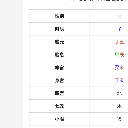
性别
女
时辰
子
胎元
丁
丑
胎息
甲
辰
命宫
癸
未
身宫
丁
亥
四宫
北
七政
木
小限
15