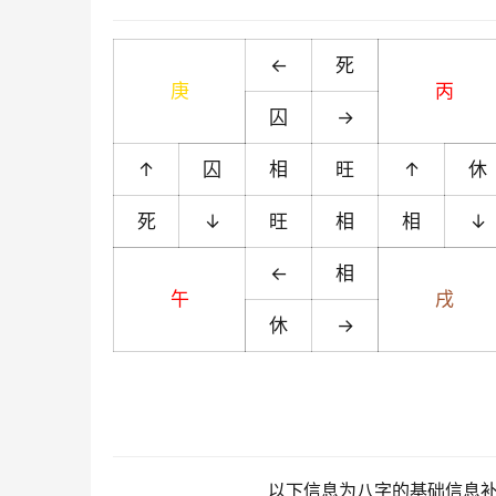
←
死
庚
丙
囚
→
↑
囚
相
旺
↑
休
死
↓
旺
相
相
↓
←
相
午
戌
休
→
以下信息为八字的基础信息