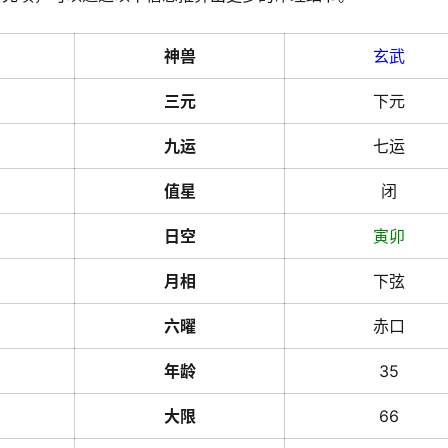
神兽
玄武
三元
下元
九运
七运
值星
闭
日空
寅
卯
月相
下弦
六曜
赤口
年龄
35
大限
66