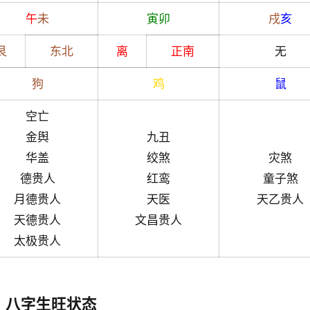
午
未
寅
卯
戌
亥
艮
东北
离
正南
无
狗
鸡
鼠
空亡
金舆
九丑
华盖
绞煞
灾煞
德贵人
红鸾
童子煞
月德贵人
天医
天乙贵人
天德贵人
文昌贵人
太极贵人
八字生旺状态