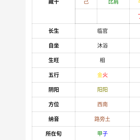
藏干
己
比肩
长生
临官
自坐
沐浴
生旺
相
五行
金
火
阴阳
阳
阳
方位
西南
纳音
路旁土
所在旬
甲
子