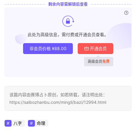
剩余内容需解锁后查看
已付
此处为高级信息，需付费或开通会员查看。
非会员价格
¥
88.00
开通会员
高级会员
免费
该篇内容由赛博占卜原创，如若转载，请注明出处：
https://saibozhanbu.com/mingli/bazi/12994.html
八字
命理