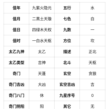
值年
九紫火隐元
五行
水
值月
二黒土天璇
七色
白
值日
四绿木天权
九数
一
值时
一白水天枢
方位
坎
太乙九神
太乙
描述
正北
太乙类型
吉神
北斗
天枢
奇门
天蓬
玄空
贪狼
奇门吉凶
大凶
玄空吉凶
吉
奇门八门
休
九星序号
0
奇门阴阳
阳
其它
无