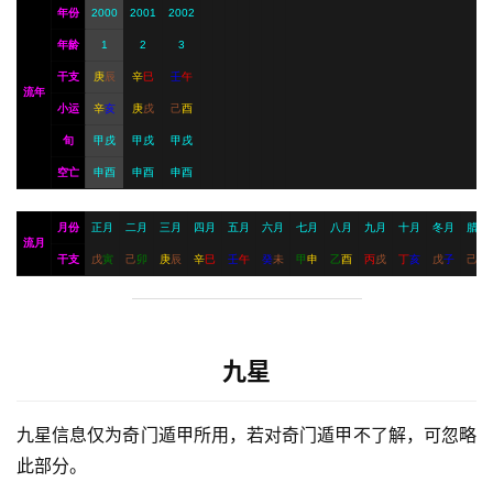
年份
2000
2001
2002
年龄
1
2
3
干支
庚
辰
辛
巳
壬
午
流年
小运
辛
亥
庚
戌
己
酉
旬
甲戌
甲戌
甲戌
空亡
申酉
申酉
申酉
月份
正月
二月
三月
四月
五月
六月
七月
八月
九月
十月
冬月
腊月
流月
干支
戊
寅
己
卯
庚
辰
辛
巳
壬
午
癸
未
甲
申
乙
酉
丙
戌
丁
亥
戊
子
己
丑
九星
九星信息仅为奇门遁甲所用，若对奇门遁甲不了解，可忽略
此部分。