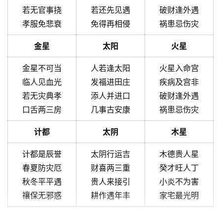
若无官事挠
若还先见遇
破财逢外遇
孝服免悲衰
免得再相侵
祸患忌伤灾
金星
太阳
火星
金星不可当
人若逢太阳
火星入命宫
临人见血光
发福进田庄
疾病及宫非
若无灾典孝
添人并进口
破财逢外遇
口舌两三房
几事古安康
祸患忌伤灾
计都
太阴
木星
计都是辰誉
太阴行运吉
木德贵人星
春夏防灾厄
财喜两三重
癸才旺人丁
秋冬平平遇
贵人来接引
小炎不为害
禳保无邪惑
耕作遇年丰
家宅最光明