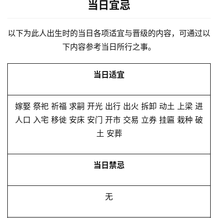
当日宜忌
以下为此人出生时的当日各项适宜与晋级的内容，可通过以
下内容参考当日所行之事。
当日适宜
嫁娶 祭祀 祈福 求嗣 开光 出行 出火 拆卸 动土 上梁 进
人口 入宅 移徙 安床 安门 开市 交易 立券 挂匾 栽种 破
土 安葬
当日禁忌
无