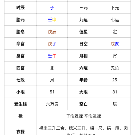
时辰
子
三元
下元
胎元
壬
申
九运
七运
胎息
戊
辰
值星
定
命宫
戊
子
日空
戌
亥
身宫
壬
午
月相
宵
四宫
北
六曜
先负
七政
月
年龄
25
小限
51
大限
81
受生钱
六万贯
空亡
辰
禄
子命互禄 辛命进禄
禄米三升二合，糯米三升，棉一尺，绢一段，肉
衣禄