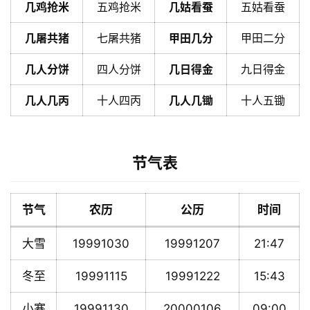
几鸡抢米
五鸡抢米
几姑看蚕
五姑看蚕
几屠共猪
七屠共猪
甲田几分
甲田二分
几人分饼
四人分饼
几日得金
九日得金
几人几丙
十人四丙
几人几锄
十人五锄
节气表
节气
农历
公历
时间
大雪
19991030
19991207
21:47
冬至
19991115
19991222
15:43
小寒
19991130
20000106
09:00