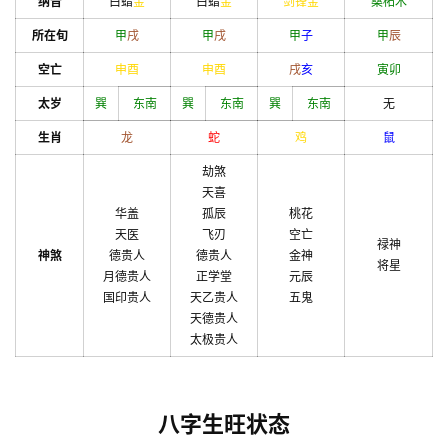
纳音
白蜡
金
白蜡
金
剑锋金
桑柘木
所在旬
甲
戌
甲
戌
甲
子
甲
辰
空亡
申
酉
申
酉
戌
亥
寅
卯
太岁
巽
东南
巽
东南
巽
东南
无
生肖
龙
蛇
鸡
鼠
劫煞
天喜
华盖
孤辰
桃花
天医
飞刃
空亡
禄神
神煞
德贵人
德贵人
金神
将星
月德贵人
正学堂
元辰
国印贵人
天乙贵人
五鬼
天德贵人
太极贵人
八字生旺状态