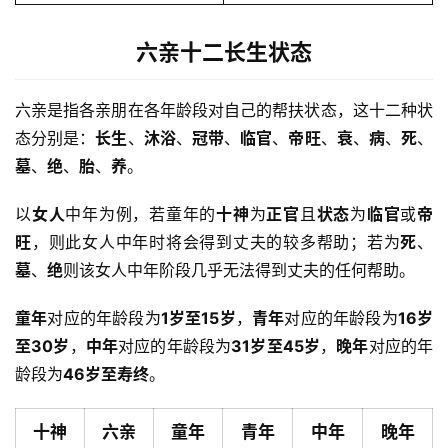
六亲十二长生状态
六亲是指各亲朋在各年龄段对自己的帮扶状态，这十二种状
态分别是：
长生
、
沐浴
、
冠带
、
临官
、
帝旺
、
衰
、
病
、
死
、
墓
、
绝
、
胎
、
养
。
以
女人
中年为例，若童年的
十神
为
正官
且
状态
为
临官
或
帝
旺
，则此女人中年时将会得到丈夫的较多帮助；若为
死
、
墓
、
绝
则该女人中年阶段几乎无法得到丈夫的任何帮助。
童年
对应的年龄段为
1岁至15岁
，
青年
对应的年龄段为
16岁
至30岁
，
中年
对应的年龄段为
31岁至45岁
，
晚年
对应的年
龄段为
46岁至寿终
。
十神
六亲
童年
青年
中年
晚年