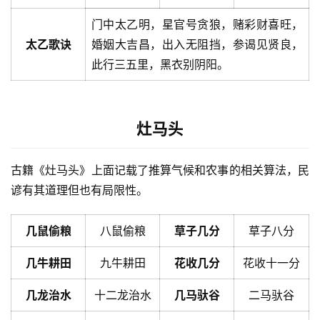
门中太乙明，星官号贪狼，赌彩财喜旺，
太乙歌诀
婚姻大吉昌，出入无阻挡，参谒见贤良，
此行三五里，黑衣别阴阳。
灶马头
古籍《灶马头》上面记载了推算气候和农事的相关算法，民
谚有其道理但也有局限性。
几鼠偷粮
八鼠偷粮
草子几分
草子八分
几牛耕田
九牛耕田
花收几分
花收十一分
几龙治水
十二龙治水
几马驮谷
二马驮谷