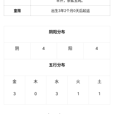
半斤，茶盐五两。
童限
出生3年2个月0天后起运
阴阳分布
阴
4
阳
4
五行分布
金
木
水
火
土
3
0
3
1
1