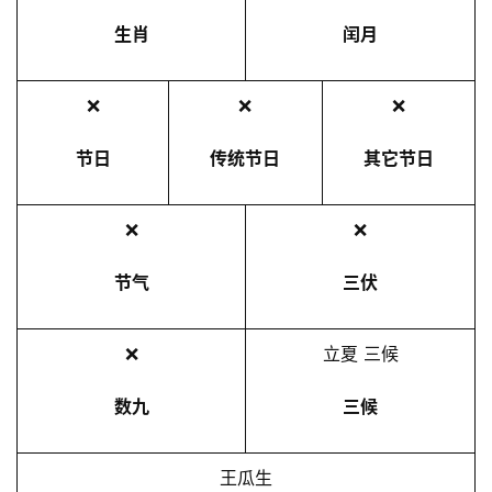
生肖
闰月
❌
❌
❌
节日
传统节日
其它节日
❌
❌
节气
三伏
❌
立夏 三候
数九
三候
王瓜生