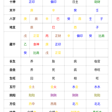
十神
正印
偏印
日主
劫财
天干
庚
辛
癸
壬
八字
庚
辰
辛
巳
癸
酉
壬
子
地支
辰
巳
酉
子
戊
正官
丙
正财
辛
偏印
癸
比肩
藏干
乙
食神
庚
正印
癸
比肩
戊
正官
长生
养
胎
病
临官
自坐
养
死
病
帝旺
生旺
囚
死
相
旺
五行
金
土
金
火
水
金
水
水
阴阳
阳
阳
阴
阴
阴
阴
阳
阳
方位
西
中
西南
北
西
北
北