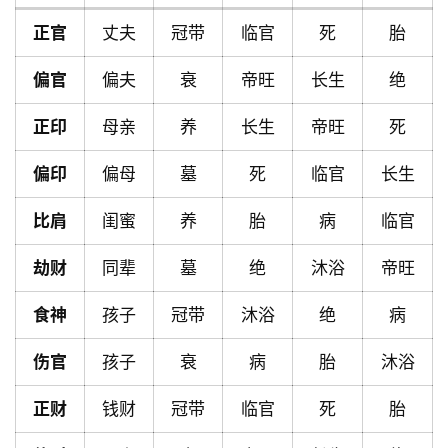
正官
丈夫
冠带
临官
死
胎
首
页
偏官
偏夫
衰
帝旺
长生
绝
正印
母亲
养
长生
帝旺
死
黄
偏印
偏母
墓
死
临官
长生
历
比肩
闺蜜
养
胎
病
临官
占
劫财
同辈
墓
绝
沐浴
帝旺
卜
食神
孩子
冠带
沐浴
绝
病
命
伤官
孩子
衰
病
胎
沐浴
理
登录
注册
正财
钱财
冠带
临官
死
胎