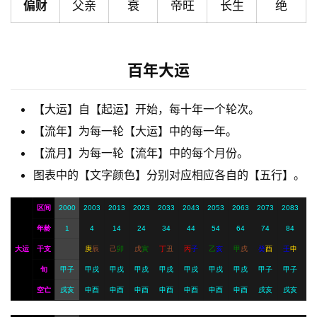
偏财
父亲
衰
帝旺
长生
绝
解
梦
百年大运
A
I
【大运】自【起运】开始，每十年一个轮次。
服
【流年】为每一轮【大运】中的每一年。
务
【流月】为每一轮【流年】中的每个月份。
图表中的【文字颜色】分别对应相应各自的【五行】。
会
员
区间
2000
2003
2013
2023
2033
2043
2053
2063
2073
2083
年龄
1
4
14
24
34
44
54
64
74
84
大运
干支
庚
辰
己
卯
戊
寅
丁
丑
丙
子
乙
亥
甲
戌
癸
酉
壬
申
旬
甲子
甲戌
甲戌
甲戌
甲戌
甲戌
甲戌
甲戌
甲子
甲子
空亡
戌亥
申酉
申酉
申酉
申酉
申酉
申酉
申酉
戌亥
戌亥