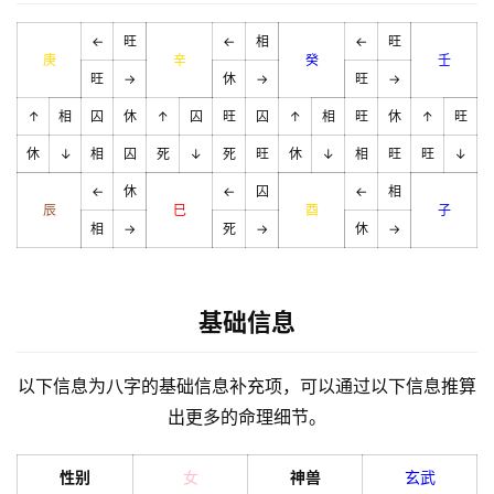
←
旺
←
相
←
旺
庚
辛
癸
壬
旺
→
休
→
旺
→
↑
相
囚
休
↑
囚
旺
囚
↑
相
旺
休
↑
旺
休
↓
相
囚
死
↓
死
旺
休
↓
相
旺
旺
↓
←
休
←
囚
←
相
辰
巳
酉
子
相
→
死
→
休
→
基础信息
以下信息为八字的基础信息补充项，可以通过以下信息推算
出更多的命理细节。
性别
女
神兽
玄武