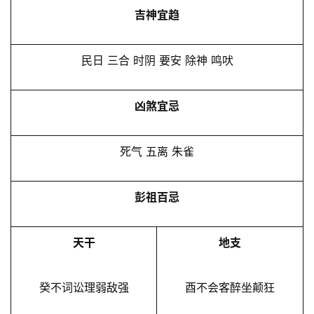
吉神宜趋
民日 三合 时阴 要安 除神 鸣吠
凶煞宜忌
死气 五离 朱雀
彭祖百忌
天干
地支
癸不词讼理弱敌强
酉不会客醉坐颠狂