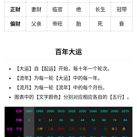
正财
妻财
临官
绝
长生
冠带
解
梦
偏财
父亲
帝旺
胎
死
衰
A
百年大运
I
服
务
【大运】自【起运】开始，每十年一个轮次。
【流年】为每一轮【大运】中的每一年。
【流月】为每一轮【流年】中的每个月份。
会
图表中的【文字颜色】分别对应相应各自的【五行】。
员
区间
1987
1990
2000
2010
2020
2030
2040
2050
2060
2070
年龄
1
4
14
24
34
44
54
64
74
84
大运
干支
戊
申
丁
未
丙
午
乙
巳
甲
辰
癸
卯
壬
寅
辛
丑
庚
子