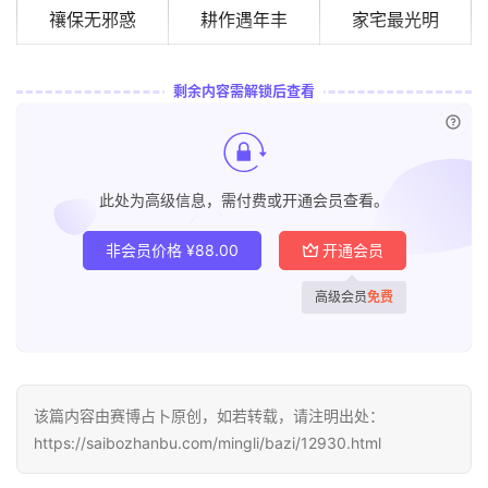
禳保无邪惑
耕作遇年丰
家宅最光明
剩余内容需解锁后查看
已付
此处为高级信息，需付费或开通会员查看。
非会员价格
¥
88.00
开通会员
高级会员
免费
该篇内容由赛博占卜原创，如若转载，请注明出处：
https://saibozhanbu.com/mingli/bazi/12930.html