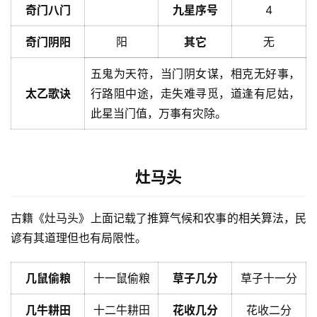
奇门八门
九星序号
4
奇门阴阳
阳
其它
无
五鬼为天符，当门阴女谋，相克无好事，
太乙歌诀
行路阻中途，走失难寻觅，道逢有尼姑，
此星当门值，万事有灾除。
灶马头
古籍《灶马头》上面记载了推算气候和农事的相关算法，民
谚有其道理但也有局限性。
几鼠偷粮
十一鼠偷粮
草子几分
草子十一分
几牛耕田
十二牛耕田
花收几分
花收二分