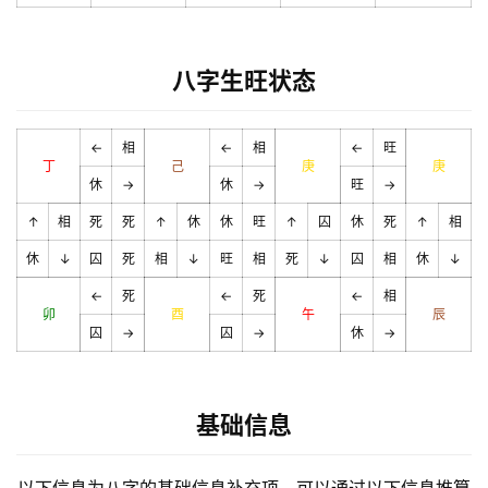
八字生旺状态
←
相
←
相
←
旺
丁
己
庚
庚
休
→
休
→
旺
→
↑
相
死
死
↑
休
休
旺
↑
囚
休
死
↑
相
休
↓
囚
死
相
↓
旺
相
死
↓
囚
相
休
↓
←
死
←
死
←
相
卯
酉
午
辰
囚
→
囚
→
休
→
基础信息