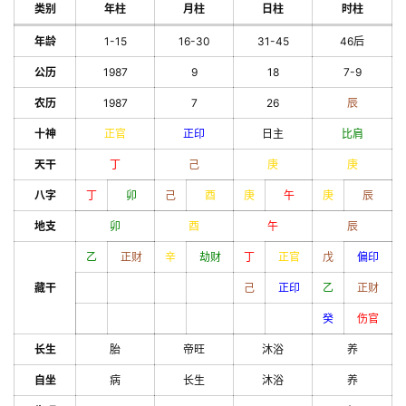
类别
年柱
月柱
日柱
时柱
年龄
1-15
16-30
31-45
46后
公历
1987
9
18
7-9
农历
1987
7
26
辰
十神
正官
正印
日主
比肩
天干
丁
己
庚
庚
八字
丁
卯
己
酉
庚
午
庚
辰
地支
卯
酉
午
辰
乙
正财
辛
劫财
丁
正官
戊
偏印
藏干
己
正印
乙
正财
癸
伤官
长生
胎
帝旺
沐浴
养
自坐
病
长生
沐浴
养