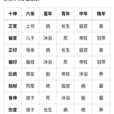
十神
六亲
童年
青年
中年
晚年
首
正官
上司
病
长生
临官
衰
页
偏官
儿子
沐浴
死
帝旺
冠带
黄
正印
母亲
病
长生
临官
衰
历
偏印
偏母
沐浴
死
帝旺
冠带
占
比肩
朋友
胎
帝旺
沐浴
养
卜
劫财
同辈
绝
临官
病
墓
食神
孩子
死
沐浴
胎
墓
命
理
登录
注册
伤官
孩子
长生
病
绝
养