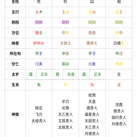
生旺
死
旺
囚
相
五行
火
木
土
金
金
火
金
土
阴阳
阴
阴
阴
阴
阳
阳
阳
阳
方位
南
东
中
西
西南
西
中
纳音
炉中火
大驿土
路旁土
白蜡
金
所在旬
甲
子
甲
辰
甲
子
甲
戌
空亡
戌
亥
寅
卯
戌
亥
申
酉
太岁
震
正东
巽
东南
震
正东
无
生肖
兔
鸡
马
龙
绞煞
羊刃
天喜
流霞
桃花
灾煞
德贵人
德贵人
神煞
飞刃
天乙贵人
福星贵人
国印贵人
太极贵人
文昌贵人
天厨贵人
月德贵人
太极贵人
天乙贵人
月德贵人