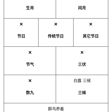
生肖
闰月
❌
❌
❌
节日
传统节日
其它节日
❌
❌
节气
三伏
❌
白露 三候
数九
三候
群鸟养羞