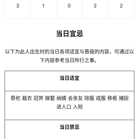
3
1
0
2
2
当日宜忌
以下为此人出生时的当日各项适宜与晋级的内容，可通过以
下内容参考当日所行之事。
当日适宜
祭祀 裁衣 冠笄 嫁娶 纳婿 会亲友 除服 成服 移柩 捕捉
进人口 入殓
当日禁忌