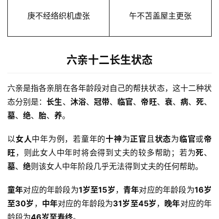
庚不经络织机虚张
午不苫盖屋主更张
六亲十二长生状态
六亲是指各亲朋在各年龄段对自己的帮扶状态，这十二种状
态分别是：
长生
、
沐浴
、
冠带
、
临官
、
帝旺
、
衰
、
病
、
死
、
墓
、
绝
、
胎
、
养
。
以
女人
中年为例，若童年的
十神
为
正官
且
状态
为
临官
或
帝
旺
，则此女人中年时将会得到丈夫的较多帮助；若为
死
、
墓
、
绝
则该女人中年阶段几乎无法得到丈夫的任何帮助。
童年
对应的年龄段为
1岁至15岁
，
青年
对应的年龄段为
16岁
至30岁
，
中年
对应的年龄段为
31岁至45岁
，
晚年
对应的年
龄段为
46岁至寿终
。