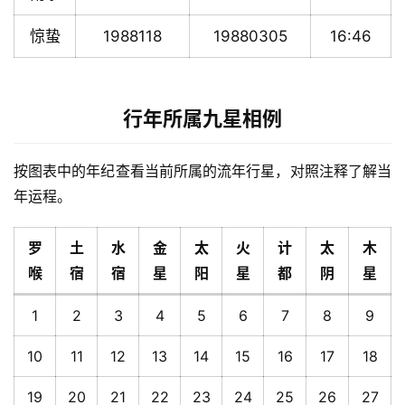
惊蛰
1988118
19880305
16:46
行年所属九星相例
按图表中的年纪查看当前所属的流年行星，对照注释了解当
年运程。
罗
土
水
金
太
火
计
太
木
喉
宿
宿
星
阳
星
都
阴
星
1
2
3
4
5
6
7
8
9
10
11
12
13
14
15
16
17
18
19
20
21
22
23
24
25
26
27