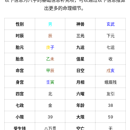
以下信息为八字的基础信息补充项，可以通过以下信息推算
出更多的命理细节。
性别
男
神兽
玄武
时辰
辰
三元
下元
胎元
庚
子
九运
七运
胎息
乙
未
值星
收
命宫
甲
辰
日空
戌
亥
身宫
壬
寅
月相
蛾眉残
四宫
北
六曜
友引
七政
金
年龄
38
小限
39
大限
59
受生钱
八万贯
空亡
无