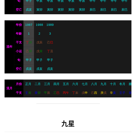
旬
甲子
甲辰
甲辰
甲辰
甲辰
甲辰
甲午
甲午
甲午
甲午
空亡
戌亥
寅卯
寅卯
寅卯
寅卯
寅卯
辰巳
辰巳
辰巳
辰巳
年份
1987
1988
1989
年龄
1
2
3
干支
丁
卯
戊
辰
己
巳
流年
小运
己
卯
戊
寅
丁
丑
旬
甲子
甲子
甲子
空亡
戌亥
戌亥
戌亥
月份
正月
二月
三月
四月
五月
六月
七月
八月
九月
十月
冬月
腊月
流月
干支
壬
寅
癸
卯
甲
辰
乙
巳
丙
午
丁
未
戊
申
己
酉
庚
戌
辛
亥
壬
子
癸
丑
九星