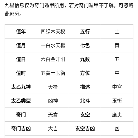
九星信息仅为奇门遁甲所用，若对奇门遁甲不了解，可忽略
此部分。
值年
四绿木天权
五行
土
值月
一白水天枢
七色
黄
值日
六白金开阳
九数
五
值时
五黄土玉衡
方位
中
太乙九神
天符
描述
中宫
太乙类型
凶神
北斗
玉衡
奇门
天禽
玄空
廉贞
奇门吉凶
大吉
玄空吉凶
凶