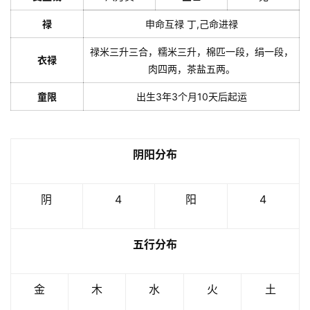
禄
申命互禄 丁,己命进禄
禄米三升三合，糯米三升，棉匹一段，绢一段，
衣禄
肉四两，茶盐五两。
童限
出生3年3个月10天后起运
阴阳分布
阴
4
阳
4
五行分布
金
木
水
火
土