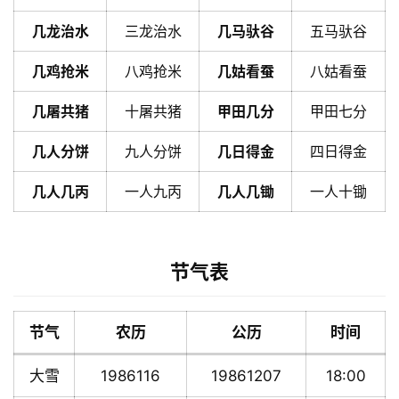
几龙治水
三龙治水
几马驮谷
五马驮谷
几鸡抢米
八鸡抢米
几姑看蚕
八姑看蚕
几屠共猪
十屠共猪
甲田几分
甲田七分
几人分饼
九人分饼
几日得金
四日得金
几人几丙
一人九丙
几人几锄
一人十锄
节气表
节气
农历
公历
时间
大雪
1986116
19861207
18:00