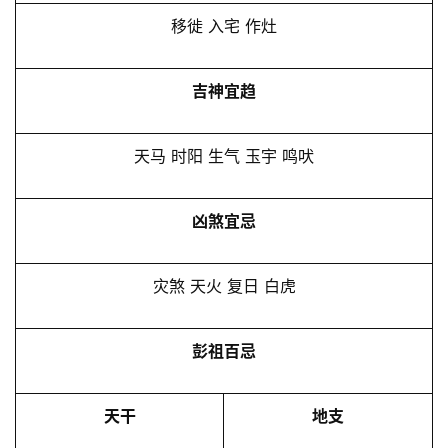
移徙 入宅 作灶
吉神宜趋
天马 时阳 生气 玉宇 鸣吠
凶煞宜忌
灾煞 天火 复日 白虎
彭祖百忌
天干
地支