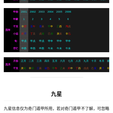
年份
2001
2002
2003
2004
2005
2006
年龄
1
2
3
4
5
6
干支
辛
巳
壬
午
癸
未
甲
申
乙
酉
丙
戌
流年
小运
丙
子
丁
丑
戊
寅
己
卯
庚
辰
辛
巳
旬
甲戌
甲戌
甲戌
甲申
甲申
甲申
空亡
申酉
申酉
申酉
午未
午未
午未
月份
正月
二月
三月
四月
五月
六月
七月
八月
九月
十月
冬月
腊月
流月
干支
庚
寅
辛
卯
壬
辰
癸
巳
甲
午
乙
未
丙
申
丁
酉
戊
戌
己
亥
庚
子
辛
丑
九星
九星信息仅为奇门遁甲所用，若对奇门遁甲不了解，可忽略