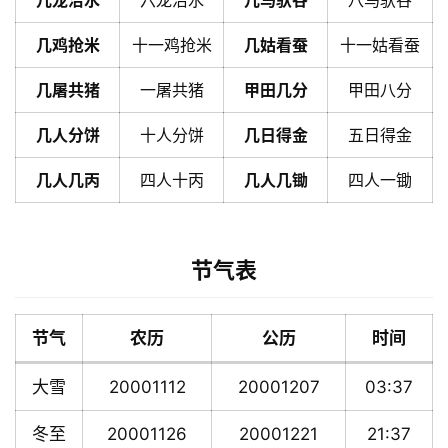
几龙治水
六龙治水
几马驮谷
八马驮谷
几鸡抢米
十一鸡抢米
几姑看蚕
十一姑看蚕
几屠共猪
一屠共猪
甲田几分
甲田八分
几人分饼
十人分饼
几日得金
五日得金
几人几丙
四人十丙
几人几锄
四人一锄
节气表
节气
农历
公历
时间
大雪
20001112
20001207
03:37
冬至
20001126
20001221
21:37