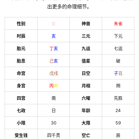
出更多的命理细节。
性别
女
神兽
朱雀
时辰
亥
三元
下元
胎元
丁
亥
九运
七运
胎息
己
亥
值星
破
命宫
戊
戌
日空
子
丑
身宫
丙
申
月相
朔
四宫
南
六曜
先胜
七政
日
年龄
24
小限
30
大限
59
受生钱
四千贯
空亡
辰