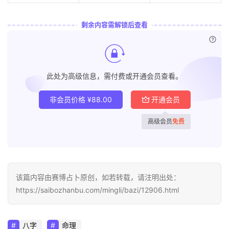
剩余内容需解锁后查看
已付
此处为高级信息，需付费或开通会员查看。
非会员价格
¥
88.00
开通会员
高级会员
免费
该篇内容由赛博占卜原创，如若转载，请注明出处：
https://saibozhanbu.com/mingli/bazi/12906.html
八字
命理