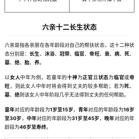
六亲十二长生状态
六亲是指各亲朋在各年龄段对自己的帮扶状态，这十二种状
态分别是：
长生
、
沐浴
、
冠带
、
临官
、
帝旺
、
衰
、
病
、
死
、
墓
、
绝
、
胎
、
养
。
以
女人
中年为例，若童年的
十神
为
正官
且
状态
为
临官
或
帝
旺
，则此女人中年时将会得到丈夫的较多帮助；若为
死
、
墓
、
绝
则该女人中年阶段几乎无法得到丈夫的任何帮助。
童年
对应的年龄段为
1岁至15岁
，
青年
对应的年龄段为
16岁
至30岁
，
中年
对应的年龄段为
31岁至45岁
，
晚年
对应的年
龄段为
46岁至寿终
。