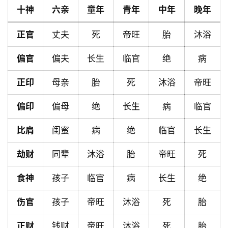
十神
六亲
童年
青年
中年
晚年
首
正官
丈夫
死
帝旺
胎
沐浴
页
偏官
偏夫
长生
临官
绝
病
正印
母亲
胎
死
沐浴
帝旺
黄
历
偏印
偏母
绝
长生
病
临官
比肩
闺蜜
病
绝
临官
长生
占
卜
劫财
同辈
沐浴
胎
帝旺
死
食神
孩子
临官
病
长生
绝
命
伤官
孩子
帝旺
沐浴
死
胎
理
登录
注册
正财
钱财
帝旺
沐浴
死
胎