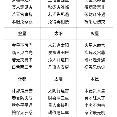
其人定见灾
秋冬灾难临
疾病及宫非
若无官事挠
若还先见遇
破财逢外遇
孝服免悲衰
免得再相侵
祸患忌伤灾
金星
太阳
火星
金星不可当
人若逢太阳
火星入命宫
临人见血光
发福进田庄
疾病及宫非
若无灾典孝
添人并进口
破财逢外遇
口舌两三房
几事古安康
祸患忌伤灾
计都
太阴
木星
计都是辰誉
太阴行运吉
木德贵人星
春夏防灾厄
财喜两三重
癸才旺人丁
秋冬平平遇
贵人来接引
小炎不为害
禳保无邪惑
耕作遇年丰
家宅最光明