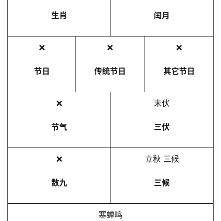
生肖
闰月
❌
❌
❌
节日
传统节日
其它节日
❌
末伏
节气
三伏
❌
立秋 三候
数九
三候
寒蝉鸣