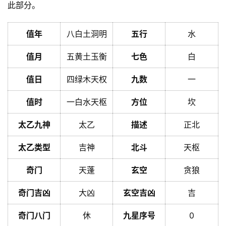
此部分。
值年
八白土洞明
五行
水
值月
五黄土玉衡
七色
白
值日
四绿木天权
九数
一
值时
一白水天枢
方位
坎
太乙九神
太乙
描述
正北
太乙类型
吉神
北斗
天枢
奇门
天蓬
玄空
贪狼
奇门吉凶
大凶
玄空吉凶
吉
奇门八门
休
九星序号
0