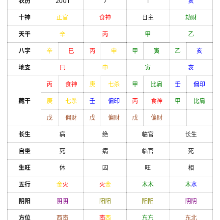
农历
2001
7
1
亥
十神
正官
食神
日主
劫财
天干
辛
丙
甲
乙
八字
辛
巳
丙
申
甲
寅
乙
亥
地支
巳
申
寅
亥
丙
食神
庚
七杀
甲
比肩
壬
偏印
藏干
庚
七杀
壬
偏印
丙
食神
甲
比肩
戊
偏财
戊
偏财
戊
偏财
长生
病
绝
临官
长生
自坐
死
病
临官
死
生旺
休
囚
旺
相
五行
金
火
火
金
木
木
木
水
阴阳
阴
阴
阳
阳
阳
阳
阴
阴
方位
西南
南
西
东
东
东北