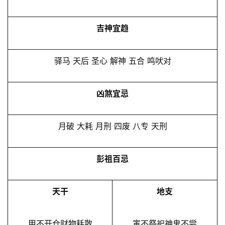
吉神宜趋
驿马 天后 圣心 解神 五合 鸣吠对
凶煞宜忌
月破 大耗 月刑 四废 八专 天刑
彭祖百忌
天干
地支
甲不开仓财物耗散
寅不祭祀神鬼不尝