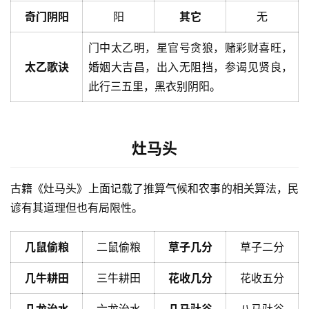
奇门阴阳
阳
其它
无
门中太乙明，星官号贪狼，赌彩财喜旺，
太乙歌诀
婚姻大吉昌，出入无阻挡，参谒见贤良，
此行三五里，黑衣别阴阳。
灶马头
古籍《灶马头》上面记载了推算气候和农事的相关算法，民
谚有其道理但也有局限性。
几鼠偷粮
二鼠偷粮
草子几分
草子二分
几牛耕田
三牛耕田
花收几分
花收五分