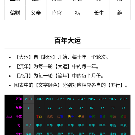
解
偏财
父亲
临官
病
长生
绝
梦
百年大运
A
I
服
【大运】自【起运】开始，每十年一个轮次。
务
【流年】为每一轮【大运】中的每一年。
【流月】为每一轮【流年】中的每个月份。
图表中的【文字颜色】分别对应相应各自的【五行】。
会
员
区间
2001
2007
2017
2027
2037
2047
2057
2067
2077
2087
年龄
1
7
17
27
37
47
57
67
77
87
大运
干支
丁
酉
戊
戌
己
亥
庚
子
辛
丑
壬
寅
癸
卯
甲
辰
乙
巳
旬
甲子
甲午
甲午
甲午
甲午
甲午
甲午
甲午
甲辰
甲辰
空亡
戌亥
辰巳
辰巳
辰巳
辰巳
辰巳
辰巳
辰巳
寅卯
寅卯