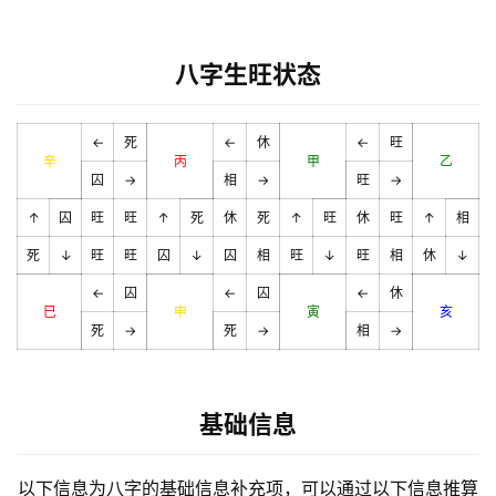
八字生旺状态
←
死
←
休
←
旺
辛
丙
甲
乙
囚
→
相
→
旺
→
↑
囚
旺
旺
↑
死
休
死
↑
旺
休
旺
↑
相
死
↓
旺
旺
囚
↓
囚
相
旺
↓
旺
相
休
↓
←
囚
←
囚
←
休
巳
申
寅
亥
死
→
死
→
相
→
基础信息
以下信息为八字的基础信息补充项，可以通过以下信息推算