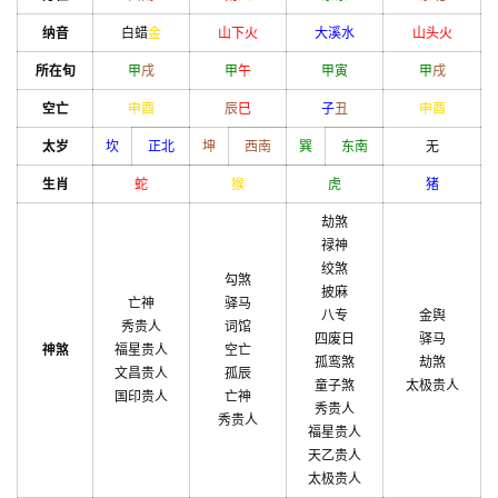
纳音
白蜡
金
山下火
大溪水
山头火
所在旬
甲
戌
甲
午
甲
寅
甲
戌
空亡
申
酉
辰
巳
子
丑
申
酉
太岁
坎
正北
坤
西南
巽
东南
无
生肖
蛇
猴
虎
猪
劫煞
禄神
绞煞
勾煞
披麻
亡神
驿马
八专
金舆
秀贵人
词馆
四废日
驿马
神煞
福星贵人
空亡
孤鸾煞
劫煞
文昌贵人
孤辰
童子煞
太极贵人
国印贵人
亡神
秀贵人
秀贵人
福星贵人
天乙贵人
太极贵人