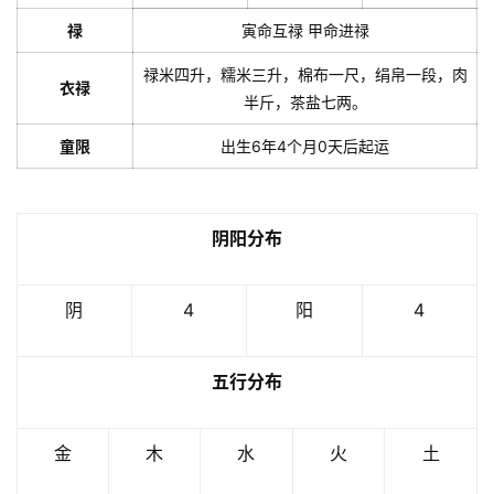
禄
寅命互禄 甲命进禄
禄米四升，糯米三升，棉布一尺，绢帛一段，肉
衣禄
半斤，茶盐七两。
童限
出生6年4个月0天后起运
阴阳分布
阴
4
阳
4
五行分布
金
木
水
火
土