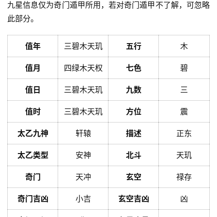
九星信息仅为奇门遁甲所用，若对奇门遁甲不了解，可忽略
此部分。
值年
三碧木天玑
五行
木
值月
四绿木天权
七色
碧
值日
三碧木天玑
九数
三
值时
三碧木天玑
方位
震
太乙九神
轩辕
描述
正东
太乙类型
安神
北斗
天玑
奇门
天冲
玄空
禄存
奇门吉凶
小吉
玄空吉凶
凶