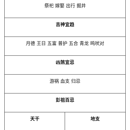
祭祀 嫁娶 出行 掘井
吉神宜趋
月德 王日 五富 普护 五合 青龙 鸣吠对
凶煞宜忌
游祸 血支 归忌
彭祖百忌
天干
地支