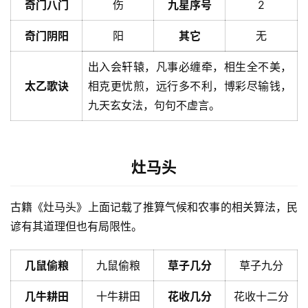
奇门八门
伤
九星序号
2
奇门阴阳
阳
其它
无
出入会轩辕，凡事必缠牵，相生全不美，
太乙歌诀
相克更忧煎，远行多不利，博彩尽输钱，
九天玄女法，句句不虚言。
灶马头
古籍《灶马头》上面记载了推算气候和农事的相关算法，民
谚有其道理但也有局限性。
几鼠偷粮
九鼠偷粮
草子几分
草子九分
几牛耕田
十牛耕田
花收几分
花收十二分