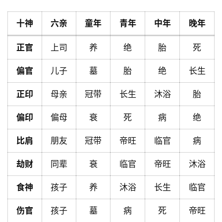
十神
六亲
童年
青年
中年
晚年
首
正官
上司
养
绝
胎
死
页
偏官
儿子
墓
胎
绝
长生
黄
正印
母亲
冠带
长生
沐浴
胎
历
偏印
偏母
衰
死
病
绝
比肩
朋友
冠带
帝旺
临官
病
占
卜
劫财
同辈
衰
临官
帝旺
沐浴
食神
孩子
养
沐浴
长生
临官
命
理
登录
注册
伤官
孩子
墓
病
死
帝旺