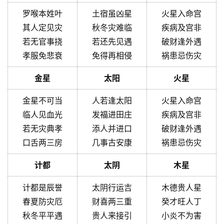
罗喉本姓叶
土宿虽凶星
火星入命宫
其人定见灾
秋冬灾难临
疾病及宫非
若无官事挠
若还先见遇
破财逢外遇
孝服免悲衰
免得再相侵
祸患忌伤灾
金星
太阳
火星
金星不可当
人若逢太阳
火星入命宫
临人见血光
发福进田庄
疾病及宫非
若无灾典孝
添人并进口
破财逢外遇
口舌两三房
几事古安康
祸患忌伤灾
计都
太阴
木星
计都是辰誉
太阴行运吉
木德贵人星
春夏防灾厄
财喜两三重
癸才旺人丁
秋冬平平遇
贵人来接引
小炎不为害