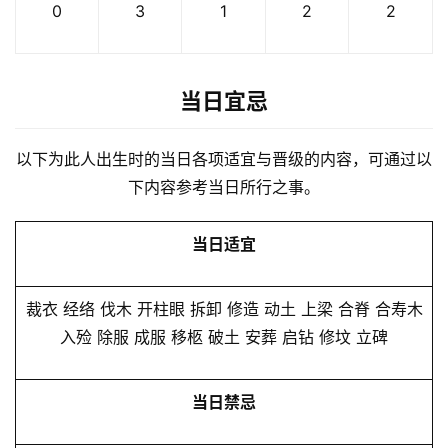
0
3
1
2
2
当日宜忌
以下为此人出生时的当日各项适宜与晋级的内容，可通过以
下内容参考当日所行之事。
当日适宜
裁衣 经络 伐木 开柱眼 拆卸 修造 动土 上梁 合脊 合寿木
入殓 除服 成服 移柩 破土 安葬 启钻 修坟 立碑
当日禁忌