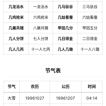
几龙治水
一龙治水
几马驮谷
三马驮谷
几鸡抢米
六鸡抢米
几姑看蚕
六姑看蚕
几屠共猪
八屠共猪
甲田几分
甲田五分
几人分饼
七人分饼
几日得金
二日得金
几人几丙
十一人七丙
几人几锄
十一人八锄
节气表
节气
农历
公历
时间
大雪
19961027
19961207
04:14