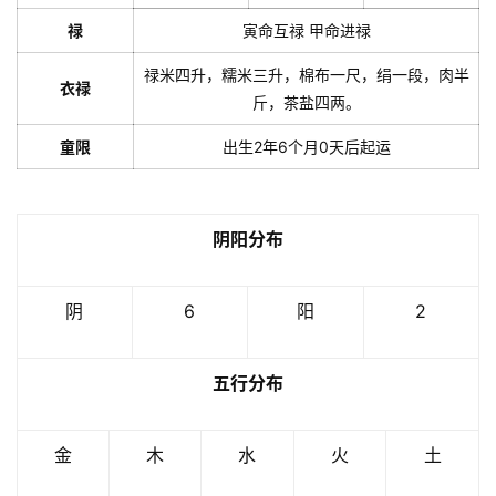
禄
寅命互禄 甲命进禄
禄米四升，糯米三升，棉布一尺，绢一段，肉半
衣禄
斤，茶盐四两。
童限
出生2年6个月0天后起运
阴阳分布
阴
6
阳
2
五行分布
金
木
水
火
土