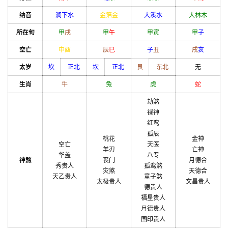
纳音
涧下水
金箔金
大溪水
大林木
所在旬
甲
戌
甲
午
甲
寅
甲
子
空亡
申
酉
辰
巳
子
丑
戌
亥
太岁
坎
正北
坎
正北
艮
东北
无
生肖
牛
兔
虎
蛇
劫煞
禄神
红鸾
孤辰
桃花
金神
空亡
天医
羊刃
亡神
华盖
八专
神煞
丧门
月德合
秀贵人
孤鸾煞
灾煞
天德合
天乙贵人
童子煞
太极贵人
文昌贵人
德贵人
福星贵人
月德贵人
国印贵人