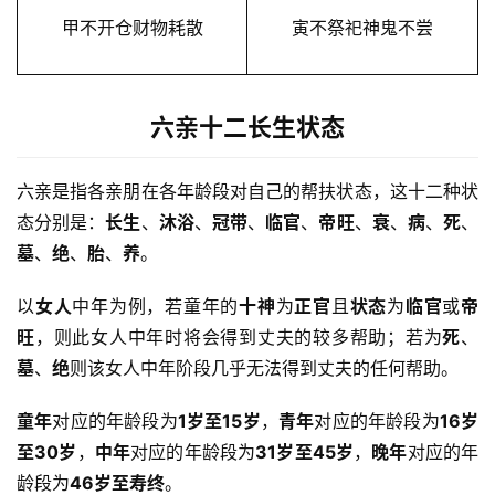
甲不开仓财物耗散
寅不祭祀神鬼不尝
六亲十二长生状态
六亲是指各亲朋在各年龄段对自己的帮扶状态，这十二种状
态分别是：
长生
、
沐浴
、
冠带
、
临官
、
帝旺
、
衰
、
病
、
死
、
墓
、
绝
、
胎
、
养
。
以
女人
中年为例，若童年的
十神
为
正官
且
状态
为
临官
或
帝
旺
，则此女人中年时将会得到丈夫的较多帮助；若为
死
、
墓
、
绝
则该女人中年阶段几乎无法得到丈夫的任何帮助。
童年
对应的年龄段为
1岁至15岁
，
青年
对应的年龄段为
16岁
至30岁
，
中年
对应的年龄段为
31岁至45岁
，
晚年
对应的年
龄段为
46岁至寿终
。