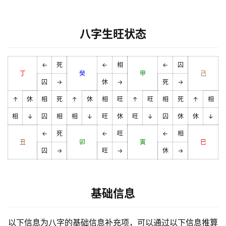
八字生旺状态
←
死
←
相
←
囚
丁
癸
甲
己
囚
→
休
→
死
→
↑
休
相
死
↑
休
相
旺
↑
旺
相
死
↑
相
相
↓
囚
相
相
↓
旺
休
旺
↓
囚
休
休
↓
←
死
←
旺
←
相
丑
卯
寅
巳
囚
→
旺
→
休
→
基础信息
以下信息为八字的基础信息补充项，可以通过以下信息推算