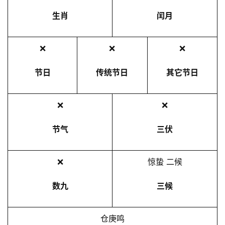
生肖
闰月
❌
❌
❌
节日
传统节日
其它节日
❌
❌
节气
三伏
❌
惊蛰 二候
数九
三候
仓庚鸣