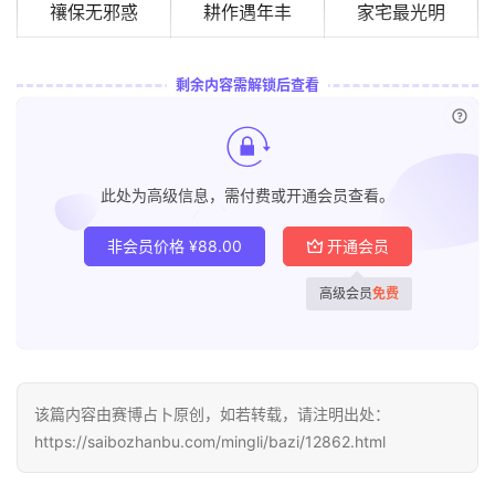
禳保无邪惑
耕作遇年丰
家宅最光明
剩余内容需解锁后查看
已付
此处为高级信息，需付费或开通会员查看。
非会员价格
¥
88.00
开通会员
高级会员
免费
该篇内容由赛博占卜原创，如若转载，请注明出处：
https://saibozhanbu.com/mingli/bazi/12862.html