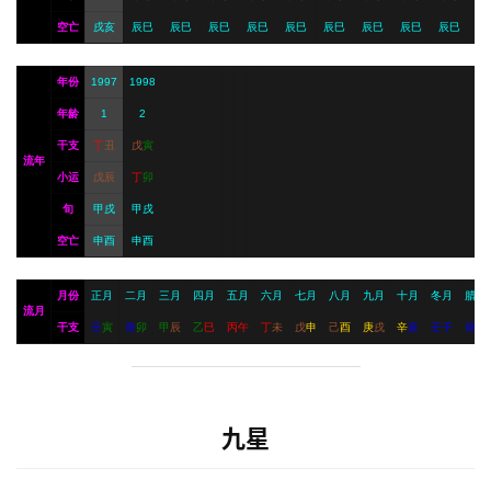
空亡
戌亥
辰巳
辰巳
辰巳
辰巳
辰巳
辰巳
辰巳
辰巳
辰巳
年份
1997
1998
年龄
1
2
干支
丁
丑
戊
寅
流年
小运
戊
辰
丁
卯
旬
甲戌
甲戌
空亡
申酉
申酉
月份
正月
二月
三月
四月
五月
六月
七月
八月
九月
十月
冬月
腊月
流月
干支
壬
寅
癸
卯
甲
辰
乙
巳
丙
午
丁
未
戊
申
己
酉
庚
戌
辛
亥
壬
子
癸
丑
九星