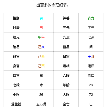
出更多的命理细节。
性别
男
神兽
青龙
时辰
巳
三元
下元
胎元
甲
午
九运
七运
胎息
己
亥
值星
闭
命宫
己
酉
日空
子
丑
身宫
己
酉
月相
蛾眉
四宫
东
六曜
赤口
七政
木
年龄
28
小限
26
大限
72
受生钱
五万贯
空亡
巳