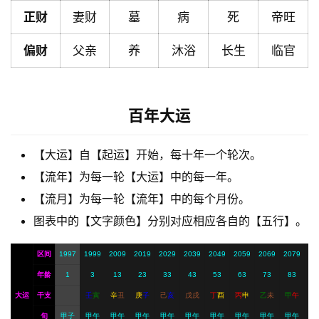
正财
妻财
墓
病
死
帝旺
解
梦
偏财
父亲
养
沐浴
长生
临官
A
百年大运
I
服
【大运】自【起运】开始，每十年一个轮次。
务
【流年】为每一轮【大运】中的每一年。
【流月】为每一轮【流年】中的每个月份。
会
图表中的【文字颜色】分别对应相应各自的【五行】。
员
区间
1997
1999
2009
2019
2029
2039
2049
2059
2069
2079
年龄
1
3
13
23
33
43
53
63
73
83
大运
干支
壬
寅
辛
丑
庚
子
己
亥
戊
戌
丁
酉
丙
申
乙
未
甲
午
旬
甲子
甲午
甲午
甲午
甲午
甲午
甲午
甲午
甲午
甲午