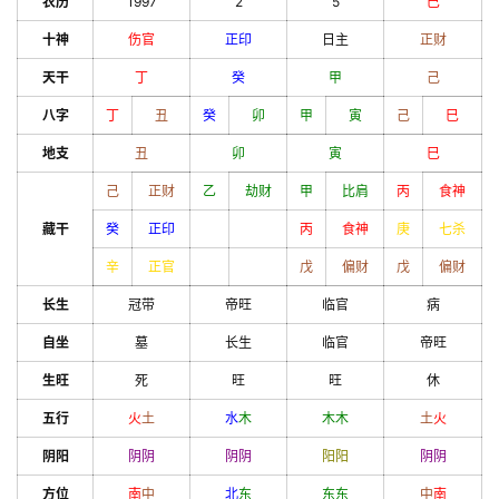
农历
1997
2
5
巳
十神
伤官
正印
日主
正财
天干
丁
癸
甲
己
八字
丁
丑
癸
卯
甲
寅
己
巳
地支
丑
卯
寅
巳
己
正财
乙
劫财
甲
比肩
丙
食神
藏干
癸
正印
丙
食神
庚
七杀
辛
正官
戊
偏财
戊
偏财
长生
冠带
帝旺
临官
病
自坐
墓
长生
临官
帝旺
生旺
死
旺
旺
休
五行
火
土
水
木
木
木
土
火
阴阳
阴
阴
阴
阴
阳
阳
阴
阴
方位
南
中
北
东
东
东
中
南