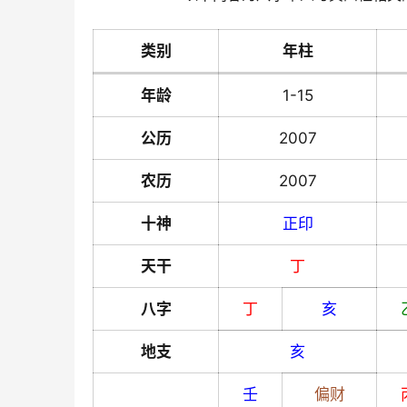
类别
年柱
年龄
1-15
公历
2007
农历
2007
十神
正印
天干
丁
八字
丁
亥
地支
亥
壬
偏财