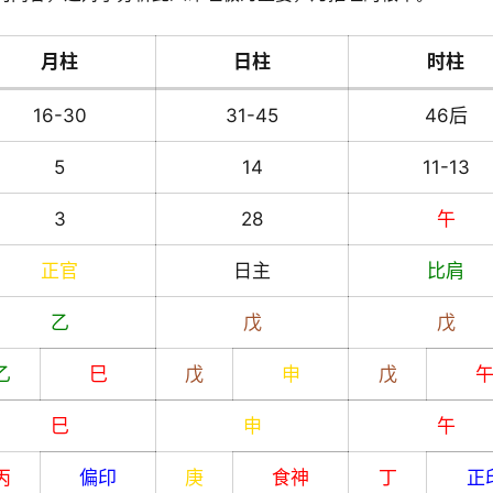
月柱
日柱
时柱
16-30
31-45
46后
5
14
11-13
3
28
午
正官
日主
比肩
乙
戊
戊
乙
巳
戊
申
戊
巳
申
午
丙
偏印
庚
食神
丁
正