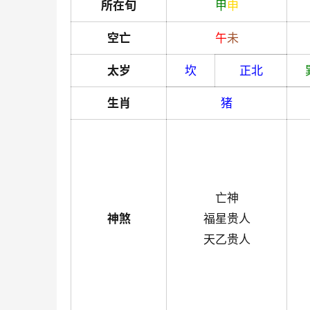
所在旬
甲
申
空亡
午
未
太岁
坎
正北
生肖
猪
亡神
神煞
福星贵人
天乙贵人