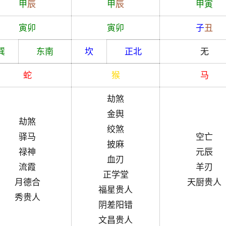
甲
辰
甲
辰
甲
寅
寅
卯
寅
卯
子
丑
巽
东南
坎
正北
无
蛇
猴
马
劫煞
金舆
劫煞
绞煞
驿马
空亡
披麻
禄神
元辰
血刃
流霞
羊刃
正学堂
月德合
天厨贵人
福星贵人
秀贵人
阴差阳错
文昌贵人