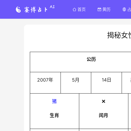
首页
黄历
揭秘女
公历
2007年
5月
14日
猪
❌
生肖
闰月