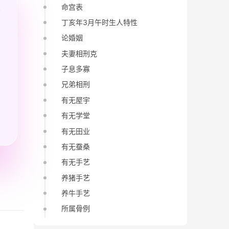
命宫表
丁亥年3月午时生人特性
论婚姻
夫妻相刑克
子息多寡
兄弟相刑
有无屋宇
有无学堂
有无田业
有无蚕桑
有无手艺
养猪手艺
养牛手艺
所属骨例