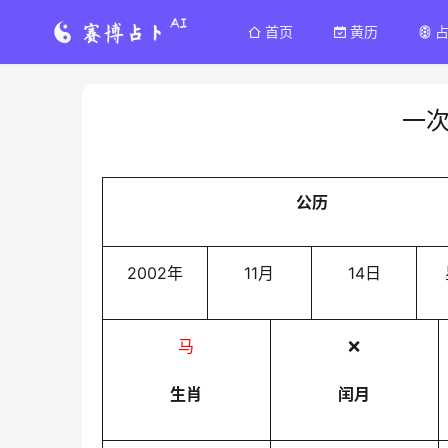
首页
黄历
一
公历
2002年
11月
14日
马
❌
生肖
闰月