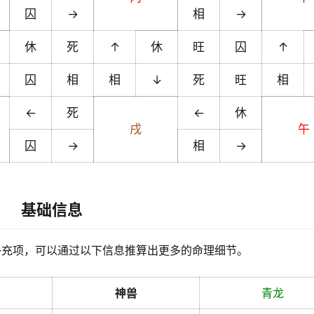
囚
→
相
→
休
死
↑
休
旺
囚
↑
囚
相
相
↓
死
旺
相
←
死
←
休
戌
午
囚
→
相
→
基础信息
补充项，可以通过以下信息推算出更多的命理细节。
神兽
青龙