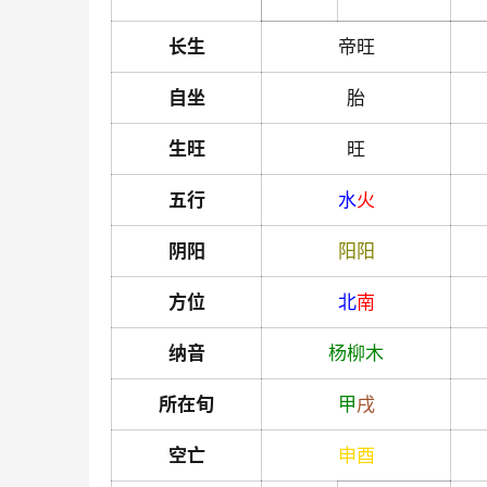
长生
帝旺
自坐
胎
生旺
旺
五行
水
火
阴阳
阳
阳
方位
北
南
纳音
杨柳木
所在旬
甲
戌
空亡
申
酉