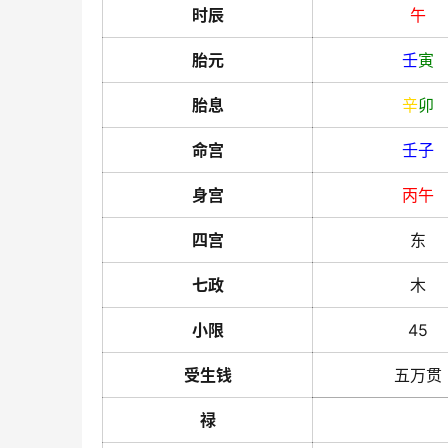
时辰
午
胎元
壬
寅
胎息
辛
卯
命宫
壬
子
身宫
丙
午
四宫
东
七政
木
小限
45
受生钱
五万贯
禄