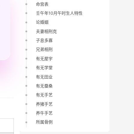
命宫表
壬午年10月午时生人特性
论婚姻
夫妻相刑克
子息多寡
兄弟相刑
有无屋宇
有无学堂
有无田业
有无蚕桑
有无手艺
养猪手艺
养牛手艺
所属骨例