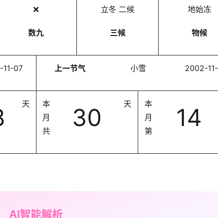
❌
立冬 二候
地始冻
数九
三候
物候
-11-07
上一节气
小雪
2002-11
天
本
天
本
8
30
14
月
月
共
第
AI智能解析