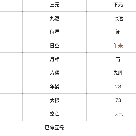
三元
下元
九运
七运
值星
闭
日空
午
未
月相
宵
六曜
先胜
年龄
23
大限
73
空亡
辰巳
巳命互禄