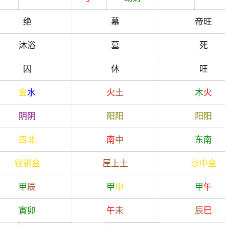
绝
墓
帝旺
沐浴
墓
死
囚
休
旺
金
水
火
土
木
火
阴
阴
阳
阳
阳
阳
西北
南
中
东南
钗钏金
屋上土
沙中金
甲
辰
甲
申
甲
午
寅
卯
午
未
辰
巳