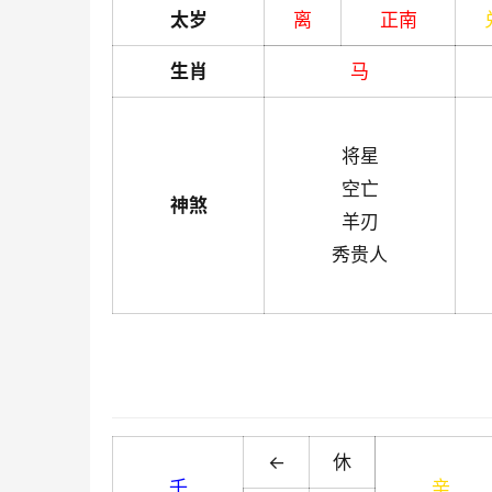
太岁
离
正南
生肖
马
将星
空亡
神煞
羊刃
秀贵人
←
休
壬
辛