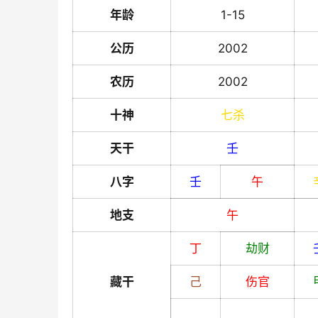
年龄
1-15
公历
2002
农历
2002
十神
七杀
天干
壬
八字
壬
午
地支
午
丁
劫财
藏干
己
伤官