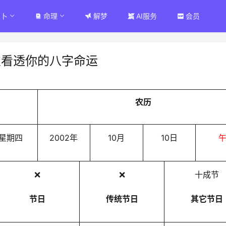
占卜
命理
解梦
AI服务
会员
次看透你的八字命运
农历
星期四
2002年
10月
10日
❌
❌
十成节
节日
传统节日
其它节日