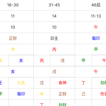
16-30
31-45
46后
11
14
11-13
10
10
午
正财
日主
偏印
辛
丙
甲
辛
亥
丙
戌
甲
亥
戌
午
壬
七杀
戊
食神
丁
劫
甲
偏印
辛
正财
己
伤
丁
劫财