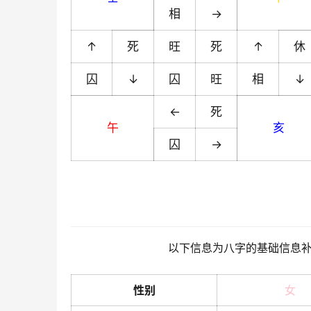
相
→
↑
死
旺
死
↑
休
囚
↓
囚
旺
相
↓
←
死
午
亥
囚
→
以下信息为八字的基础信息
性别
女