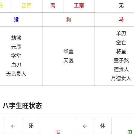
兑
正西
离
正南
无
猪
狗
马
羊刃
劫煞
空亡
元辰
华盖
将星
学堂
天医
童子煞
血刃
德贵人
天乙贵人
月德贵人
八字生旺状态
←
死
←
休
丙
甲