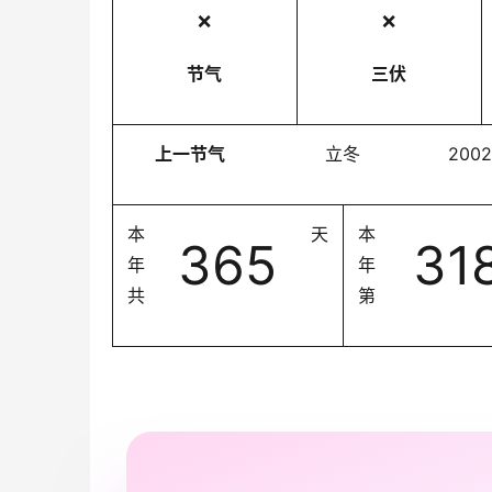
❌
❌
节气
三伏
上一节气
立冬
2002
本
天
本
365
31
年
年
共
第