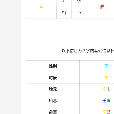
←
休
酉
辰
相
→
以下信息为八字的基础信息
性别
男
时辰
申
胎元
辛
未
胎息
壬
寅
命宫
辛
巳