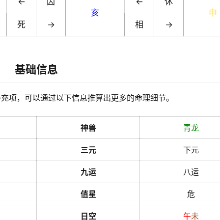
←
囚
←
休
亥
申
死
→
相
→
基础信息
补充项，可以通过以下信息推算出更多的命理细节。
神兽
青龙
三元
下元
九运
八运
值星
危
日空
午
未