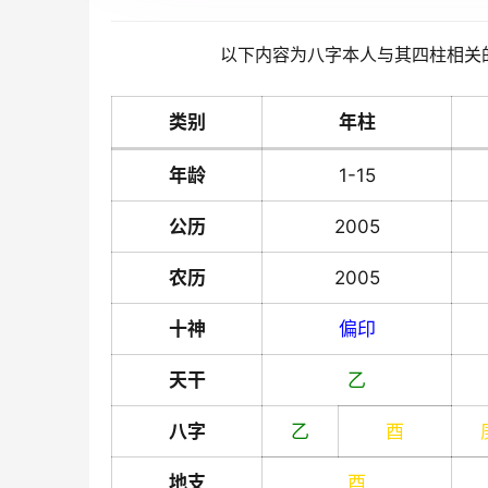
以下内容为八字本人与其四柱相关
类别
年柱
年龄
1-15
公历
2005
农历
2005
十神
偏印
天干
乙
八字
乙
酉
地支
酉