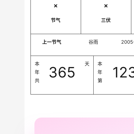
❌
❌
节气
三伏
上一节气
谷雨
2005
本
天
本
365
12
年
年
共
第