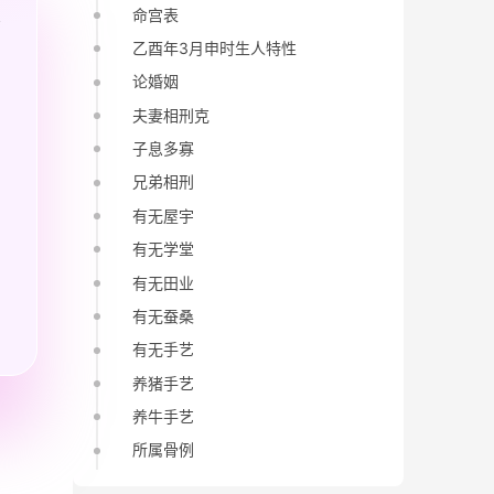
命宫表
乙酉年3月申时生人特性
论婚姻
夫妻相刑克
子息多寡
兄弟相刑
有无屋宇
有无学堂
有无田业
有无蚕桑
有无手艺
养猪手艺
养牛手艺
所属骨例