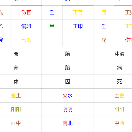
戊
伤官
壬
正官
庚
正
乙
偏印
甲
正印
壬
正
癸
七杀
戊
伤
衰
胎
沐浴
养
胎
病
休
囚
死
金
土
火
水
土
金
阳
阳
阴
阴
阳
阳
西
中
南
北
中
西