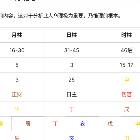
的内容，这对于分析此人命理极为重要，乃推理的根本。
月柱
日柱
时柱
16-30
31-45
46后
5
3
15-17
3
25
申
正财
日主
伤官
庚
丁
戊
庚
辰
丁
亥
戊
辰
亥
申