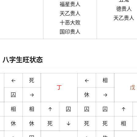
福星贵人
德贵人
天乙贵人
天乙贵人
十恶大败
国印贵人
八字生旺状态
←
死
←
相
丁
戊
囚
→
休
→
相
相
↑
囚
囚
囚
↑
休
休
死
↓
死
死
相