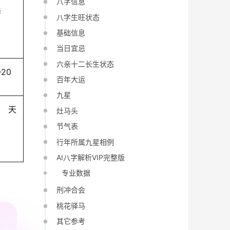
八字信息
桑
八字生旺状态
基础信息
当日宜忌
六亲十二长生状态
-20
百年大运
九星
天
灶马头
节气表
行年所属九星相例
AI八字解析VIP完整版
专业数据
刑冲合会
桃花驿马
其它参考