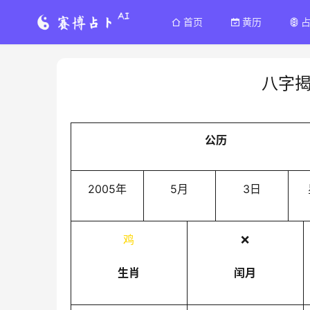
首页
黄历
八字
公历
2005年
5月
3日
鸡
❌
生肖
闰月