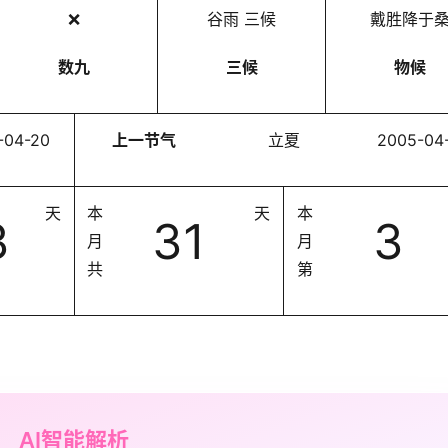
❌
谷雨 三候
戴胜降于
数九
三候
物候
-04-20
上一节气
立夏
2005-04
天
本
天
本
3
31
3
月
月
共
第
AI智能解析