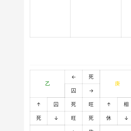
←
死
乙
庚
囚
→
↑
囚
死
旺
↑
相
死
↓
旺
死
休
↓