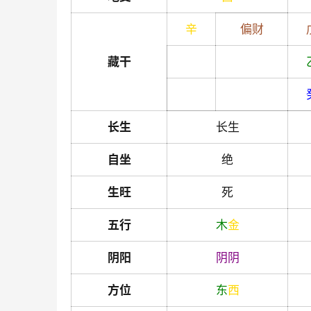
辛
偏财
藏干
长生
长生
自坐
绝
生旺
死
五行
木
金
阴阳
阴
阴
方位
东
西