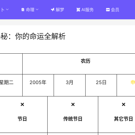
占卜
命理
解梦
AI服务
会员
揭秘：你的命运全解析
农历
星期二
2005年
3月
25日
❌
❌
❌
节日
传统节日
其它节日