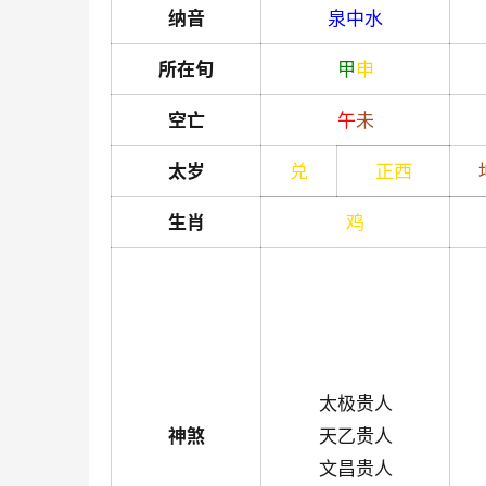
纳音
泉中水
所在旬
甲
申
空亡
午
未
太岁
兑
正西
生肖
鸡
太极贵人
神煞
天乙贵人
文昌贵人