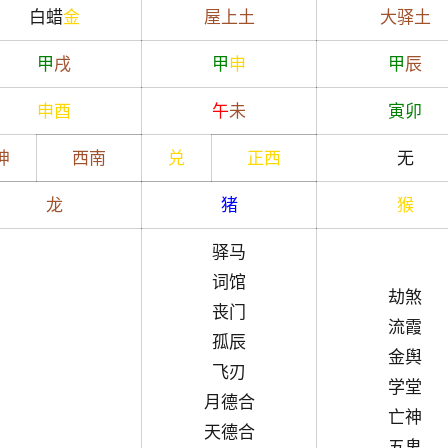
白蜡
金
屋上土
大驿土
甲
戌
甲
申
甲
辰
申
酉
午
未
寅
卯
坤
西南
兑
正西
无
龙
猪
猴
驿马
词馆
劫煞
丧门
流霞
孤辰
金舆
飞刃
学堂
月德合
亡神
天德合
五鬼