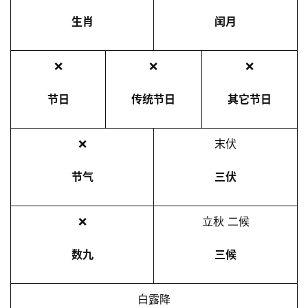
生肖
闰月
❌
❌
❌
节日
传统节日
其它节日
❌
末伏
节气
三伏
❌
立秋 二候
数九
三候
白露降