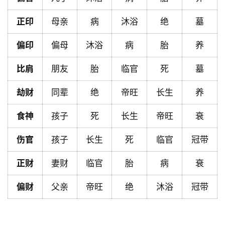
首
页
正印
母亲
病
沐浴
绝
墓
偏印
偏母
沐浴
病
胎
养
黄
历
比肩
朋友
胎
临官
死
墓
劫财
同辈
绝
帝旺
长生
养
占
食神
孩子
死
长生
帝旺
衰
卜
伤官
孩子
长生
死
临官
冠带
命
正财
妻财
临官
胎
病
衰
理
登录
注册
偏财
父亲
帝旺
绝
沐浴
冠带
解
梦