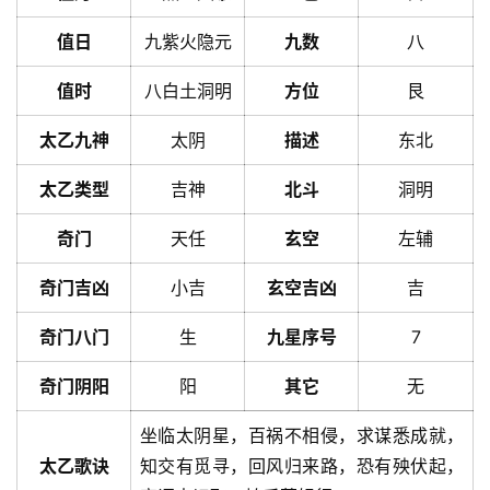
值日
九紫火隐元
九数
八
值时
八白土洞明
方位
艮
太乙九神
太阴
描述
东北
太乙类型
吉神
北斗
洞明
奇门
天任
玄空
左辅
奇门吉凶
小吉
玄空吉凶
吉
奇门八门
生
九星序号
7
奇门阴阳
阳
其它
无
坐临太阴星，百祸不相侵，求谋悉成就，
太乙歌诀
知交有觅寻，回风归来路，恐有殃伏起，