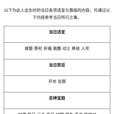
以下为此人出生时的当日各项适宜与晋级的内容，可通过以
下内容参考当日所行之事。
当日适宜
嫁娶 祭祀 祈福 斋醮 动土 移徙 入宅
当日禁忌
开市 安葬
吉神宜趋