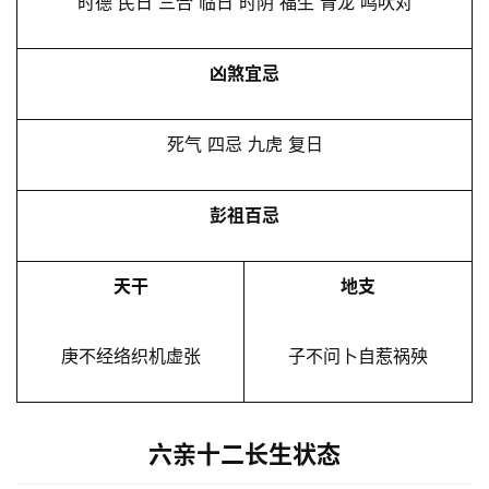
时德 民日 三合 临日 时阴 福生 青龙 鸣吠对
凶煞宜忌
死气 四忌 九虎 复日
彭祖百忌
天干
地支
庚不经络织机虚张
子不问卜自惹祸殃
六亲十二长生状态