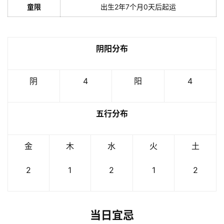
童限
出生2年7个月0天后起运
阴阳分布
阴
4
阳
4
五行分布
金
木
水
火
土
2
1
2
1
2
当日宜忌