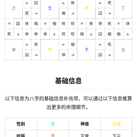
←
囚
←
休
←
死
己
壬
庚
丁
死
→
相
→
囚
→
↑
囚
休
相
↑
相
旺
旺
↑
休
休
死
↑
休
死
↓
休
休
休
↓
旺
旺
相
↓
囚
相
相
↓
←
死
←
相
←
死
卯
申
子
丑
囚
→
休
→
囚
→
基础信息
以下信息为八字的基础信息补充项，可以通过以下信息推算
出更多的命理细节。
性别
男
神兽
白虎
时辰
丑
三元
下元