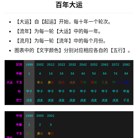
百年大运
【大运】自【起运】开始，每十年一个轮次。
A
I
【流年】为每一轮【大运】中的每一年。
服
【流月】为每一轮【流年】中的每个月份。
务
图表中的【文字颜色】分别对应相应各自的【五行】。
区间
1999
2002
2012
2022
2032
2042
2052
2062
2072
2082
会
年龄
1
4
14
24
34
44
54
64
74
84
员
大运
干支
辛
未
庚
午
己
巳
戊
辰
丁
卯
丙
寅
乙
丑
甲
子
癸
亥
旬
甲子
甲子
甲子
甲子
甲子
甲子
甲子
甲子
甲子
甲寅
空亡
戌亥
戌亥
戌亥
戌亥
戌亥
戌亥
戌亥
戌亥
戌亥
子丑
年份
1999
2000
2001
年龄
1
2
3
干支
己
卯
庚
辰
辛
巳
流年