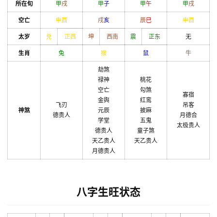
所在旬
甲
戌
甲
子
甲
午
甲
戌
空亡
申
酉
戌
亥
辰
巳
申
酉
太岁
兑
正西
坤
西南
震
正东
无
生肖
兔
猴
鼠
牛
劫煞
禄神
桃花
空亡
勾煞
寡宿
金舆
红鸾
飞刃
吊客
神煞
元辰
披麻
德贵人
月德合
学堂
五鬼
太极贵人
德贵人
童子煞
天乙贵人
天乙贵人
月德贵人
八字生旺状态