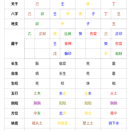
天干
己
壬
庚
丁
八字
己
卯
壬
申
庚
子
丁
丑
地支
卯
申
子
丑
乙
正财
庚
比肩
癸
伤官
己
正印
藏干
壬
食神
癸
伤官
戊
偏印
辛
劫财
长生
胎
临官
死
墓
自坐
病
长生
死
墓
生旺
死
旺
休
相
五行
土
木
水
金
金
水
火
土
阴阳
阴
阴
阳
阳
阳
阳
阴
阴
方位
中
东
北
西
西北
南
中
纳音
城头土
剑锋金
壁上土
涧下水