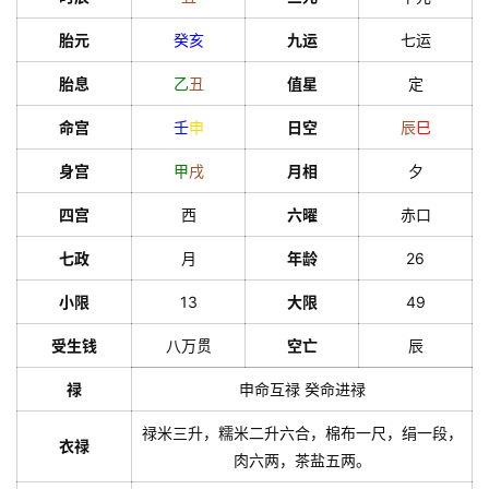
胎元
癸
亥
九运
七运
胎息
乙
丑
值星
定
命宫
壬
申
日空
辰
巳
身宫
甲
戌
月相
夕
四宫
西
六曜
赤口
七政
月
年龄
26
小限
13
大限
49
受生钱
八万贯
空亡
辰
禄
申命互禄 癸命进禄
禄米三升，糯米二升六合，棉布一尺，绢一段，
衣禄
肉六两，茶盐五两。