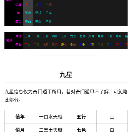
小运
丙
子
乙
亥
甲
戌
旬
甲戌
甲戌
甲戌
空亡
申酉
申酉
申酉
月份
正月
二月
三月
四月
五月
六月
七月
八月
九月
十月
冬月
腊月
流月
干支
丙
寅
丁
卯
戊
辰
己
巳
庚
午
辛
未
壬
申
癸
酉
甲
戌
乙
亥
丙
子
丁
丑
九星
九星信息仅为奇门遁甲所用，若对奇门遁甲不了解，可忽略
此部分。
值年
一白水天枢
五行
土
值月
二黒土天璇
七色
白