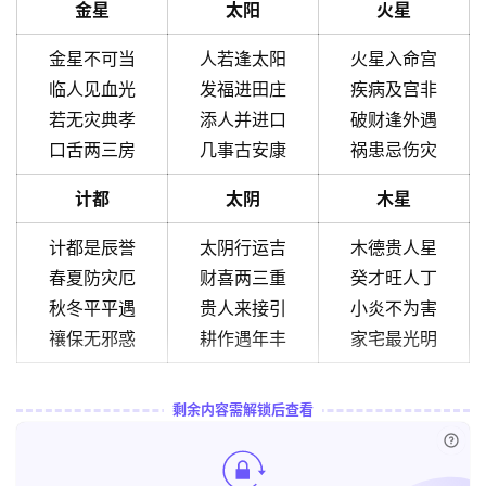
金星
太阳
火星
金星不可当
人若逢太阳
火星入命宫
临人见血光
发福进田庄
疾病及宫非
若无灾典孝
添人并进口
破财逢外遇
口舌两三房
几事古安康
祸患忌伤灾
计都
太阴
木星
计都是辰誉
太阴行运吉
木德贵人星
春夏防灾厄
财喜两三重
癸才旺人丁
秋冬平平遇
贵人来接引
小炎不为害
禳保无邪惑
耕作遇年丰
家宅最光明
剩余内容需解锁后查看
已付