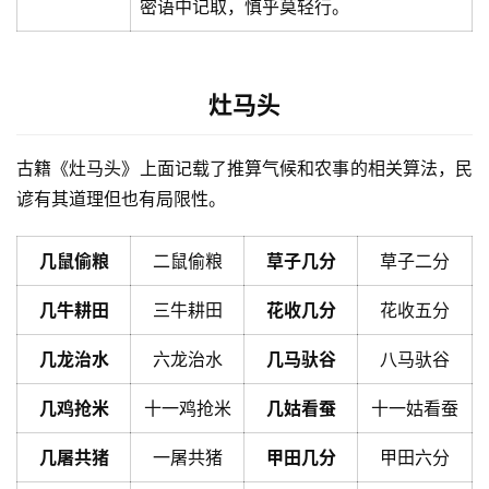
密语中记取，慎乎莫轻行。
灶马头
古籍《灶马头》上面记载了推算气候和农事的相关算法，民
谚有其道理但也有局限性。
几鼠偷粮
二鼠偷粮
草子几分
草子二分
几牛耕田
三牛耕田
花收几分
花收五分
几龙治水
六龙治水
几马驮谷
八马驮谷
几鸡抢米
十一鸡抢米
几姑看蚕
十一姑看蚕
几屠共猪
一屠共猪
甲田几分
甲田六分