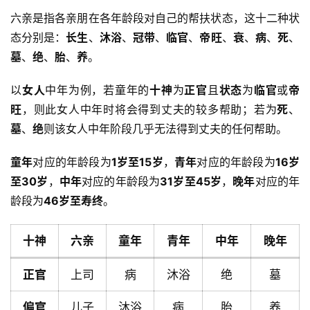
六亲是指各亲朋在各年龄段对自己的帮扶状态，这十二种状
态分别是：
长生
、
沐浴
、
冠带
、
临官
、
帝旺
、
衰
、
病
、
死
、
墓
、
绝
、
胎
、
养
。
以
女人
中年为例，若童年的
十神
为
正官
且
状态
为
临官
或
帝
旺
，则此女人中年时将会得到丈夫的较多帮助；若为
死
、
墓
、
绝
则该女人中年阶段几乎无法得到丈夫的任何帮助。
童年
对应的年龄段为
1岁至15岁
，
青年
对应的年龄段为
16岁
至30岁
，
中年
对应的年龄段为
31岁至45岁
，
晚年
对应的年
龄段为
46岁至寿终
。
十神
六亲
童年
青年
中年
晚年
正官
上司
病
沐浴
绝
墓
偏官
儿子
沐浴
病
胎
养