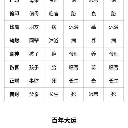
正印
母亲
帝旺
绝
冠带
绝
页
偏印
偏母
临官
胎
衰
胎
黄
比肩
朋友
病
沐浴
墓
沐浴
历
劫财
同辈
沐浴
病
养
病
食神
孩子
绝
帝旺
养
帝旺
占
卜
伤官
孩子
胎
临官
墓
临官
正财
妻财
死
长生
衰
长生
命
理
登录
注册
偏财
父亲
长生
死
冠带
死
解
百年大运
梦