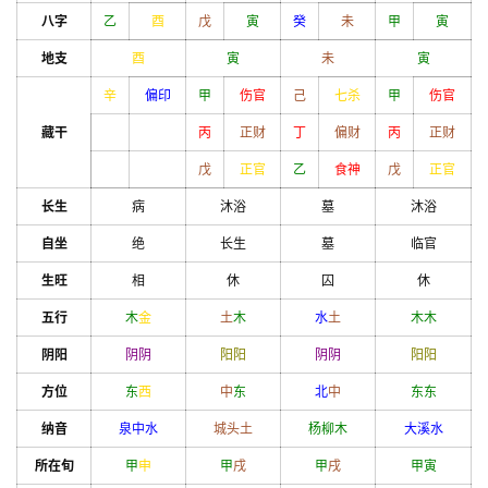
八字
乙
酉
戊
寅
癸
未
甲
寅
地支
酉
寅
未
寅
辛
偏印
甲
伤官
己
七杀
甲
伤官
藏干
丙
正财
丁
偏财
丙
正财
戊
正官
乙
食神
戊
正官
长生
病
沐浴
墓
沐浴
自坐
绝
长生
墓
临官
生旺
相
休
囚
休
五行
木
金
土
木
水
土
木
木
阴阳
阴
阴
阳
阳
阴
阴
阳
阳
方位
东
西
中
东
北
中
东
东
纳音
泉中水
城头土
杨柳木
大溪水
所在旬
甲
申
甲
戌
甲
戌
甲
寅