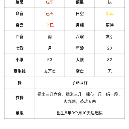
胎息
戊
午
值星
执
命宫
己
丑
日空
申
酉
身宫
辛
巳
月相
更待
四宫
南
六曜
友引
七政
月
年龄
20
小限
53
大限
82
受生钱
五万贯
空亡
无
禄
子命互禄
禄米三升六合，糯米三升，棉布一尺，绢一段，
衣禄
肉九两，茶盐五两
童限
出生8年0个月10天后起运