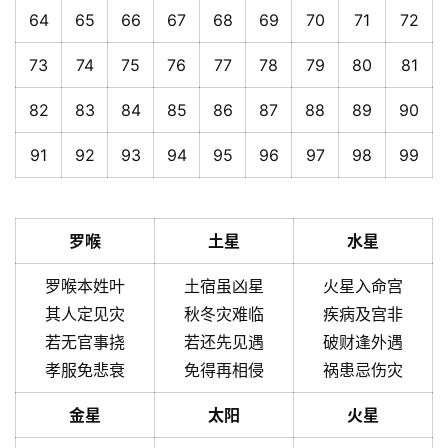
64
65
66
67
68
69
70
71
72
73
74
75
76
77
78
79
80
81
82
83
84
85
86
87
88
89
90
91
92
93
94
95
96
97
98
99
罗喉
土星
水星
罗喉本姓叶
土宿虽凶星
火星入命宫
其人定见灾
秋冬灾难临
疾病及宫非
若无官事挠
若还先见遇
破财逢外遇
孝服免悲衰
免得再相侵
祸患忌伤灾
金星
太阳
火星