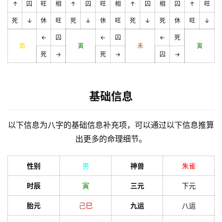
↑
囚
旺
相
↑
囚
旺
相
↑
囚
相
囚
↑
旺
死
↓
休
旺
死
↓
休
旺
死
↓
死
休
旺
↓
←
囚
←
囚
←
死
酉
寅
未
寅
死
→
死
→
囚
→
基础信息
以下信息为八字的基础信息补充项，可以通过以下信息推算
出更多的命理细节。
性别
男
神兽
朱雀
时辰
寅
三元
下元
胎元
己
巳
九运
八运