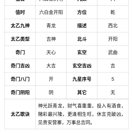
值时
六白金开阳
方位
乾
太乙九神
青龙
描述
西北
太乙类型
吉神
北斗
开阳
奇门
天心
玄空
武曲
奇门吉凶
大吉
玄空吉凶
吉
奇门八门
开
九星序号
5
奇门阴阳
阴
其它
无
神光跃青龙，财气喜重重，投入有酒食，
太乙歌诀
赌彩最兴隆，更逢相生旺，休言克破凶，
见贵安营寨，万事总吉同。