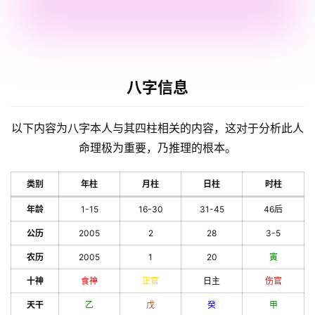
八字信息
以下内容为八字本人与其四柱相关的内容，这对于分析此人
命理极为重要，乃推理的根本。
类别
年柱
月柱
日柱
时柱
年龄
1-15
16-30
31-45
46后
公历
2005
2
28
3-5
农历
2005
1
20
寅
十神
食神
正官
日主
伤官
天干
乙
戊
癸
甲