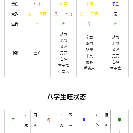
空亡
午
未
申
酉
申
酉
子
丑
太岁
兑
正西
艮
东北
兑
正西
无
生肖
鸡
虎
羊
虎
劫煞
空亡
劫煞
流霞
寡宿
流霞
金舆
华盖
金舆
神煞
空亡
元辰
十灵
元辰
亡神
吊客
亡神
童子煞
秀贵人
童子煞
秀贵人
八字生旺状态
←
囚
←
囚
←
相
乙
戊
癸
甲
死
→
死
→
休
→