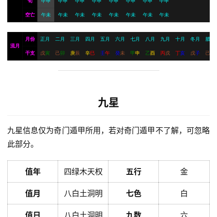
旬
甲申
甲申
甲申
甲申
甲申
甲申
甲申
甲申
空亡
午未
午未
午未
午未
午未
午未
午未
午未
月份
正月
二月
三月
四月
五月
六月
七月
八月
九月
十月
冬月
腊月
流月
干支
戊
寅
己
卯
庚
辰
辛
巳
壬
午
癸
未
甲
申
乙
酉
丙
戌
丁
亥
戊
子
己
丑
九星
九星信息仅为奇门遁甲所用，若对奇门遁甲不了解，可忽略
此部分。
值年
四绿木天权
五行
金
值月
八白土洞明
七色
白
值日
八白土洞明
九数
六