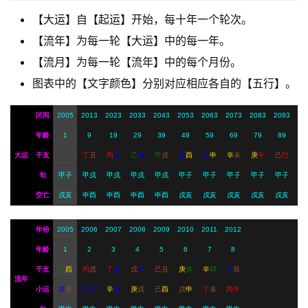
【大运】自【起运】开始，每十年一个轮次。
A
【流年】为每一轮【大运】中的每一年。
I
【流月】为每一轮【流年】中的每个月份。
服
图表中的【文字颜色】分别对应相应各自的【五行】。
务
区间
2005
2013
2023
2033
2043
2053
2063
2073
2083
2093
年龄
1
9
19
29
39
49
59
69
79
89
会
员
大运
干支
丁
丑
丙
子
乙
亥
甲
戌
癸
酉
壬
申
辛
未
庚
午
己
巳
旬
甲子
甲戌
甲戌
甲戌
甲戌
甲子
甲子
甲子
甲子
甲子
空亡
戌亥
申酉
申酉
申酉
申酉
戌亥
戌亥
戌亥
戌亥
戌亥
年份
2005
2006
2007
2008
2009
2010
2011
2012
年龄
1
2
3
4
5
6
7
8
干支
乙
酉
丙
戌
丁
亥
戊
子
己
丑
庚
寅
辛
卯
壬
辰
流年
小运
癸
丑
壬
子
辛
亥
庚
戌
己
酉
戊
申
丁
未
丙
午