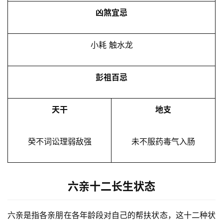
凶煞宜忌
小耗 触水龙
彭祖百忌
天干
地支
癸不词讼理弱敌强
未不服药毒气入肠
六亲十二长生状态
六亲是指各亲朋在各年龄段对自己的帮扶状态，这十二种状