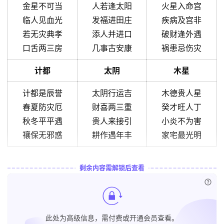
金星不可当
人若逢太阳
火星入命宫
临人见血光
发福进田庄
疾病及宫非
若无灾典孝
添人并进口
破财逢外遇
口舌两三房
几事古安康
祸患忌伤灾
计都
太阴
木星
计都是辰誉
太阴行运吉
木德贵人星
春夏防灾厄
财喜两三重
癸才旺人丁
秋冬平平遇
贵人来接引
小炎不为害
禳保无邪惑
耕作遇年丰
家宅最光明
剩余内容需解锁后查看
已付
此处为高级信息，需付费或开通会员查看。