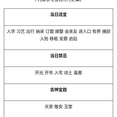
当日适宜
入学 习艺 出行 纳采 订盟 嫁娶 会亲友 进人口 牧养 捕捉
入殓 移柩 安葬 启钻
当日禁忌
开光 开市 入宅 动土 盖屋
吉神宜趋
天恩 敬安 玉堂