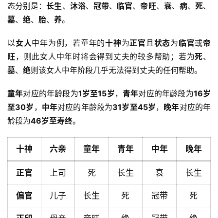
态分别是：
长生
、
沐浴
、
冠带
、
临官
、
帝旺
、
衰
、
病
、
死
、
墓
、
绝
、
胎
、
养
。
以
女人
中年为例，若童年的
十神
为
正官
且
状态
为
临官
或
帝
旺
，则此女人中年时将会得到丈夫的较多帮助；若为
死
、
墓
、
绝
则该女人中年阶段几乎无法得到丈夫的任何帮助。
童年
对应的年龄段为
1岁至15岁
，
青年
对应的年龄段为
16岁
至30岁
，
中年
对应的年龄段为
31岁至45岁
，
晚年
对应的年
龄段为
46岁至寿终
。
十神
六亲
童年
青年
中年
晚年
正官
上司
死
长生
衰
长生
偏官
儿子
长生
死
冠带
死
首