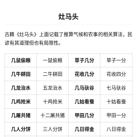
灶马头
古籍《灶马头》上面记载了推算气候和农事的相关算法，民
谚有其道理但也有局限性。
几鼠偷粮
一鼠偷粮
草子几分
草子一分
几牛耕田
二牛耕田
花收几分
花收四分
几龙治水
五龙治水
几马驮谷
七马驮谷
几鸡抢米
十鸡抢米
几姑看蚕
十姑看蚕
几屠共猪
十二屠共猪
甲田几分
甲田一分
几人分饼
三人分饼
几日得金
八日得金