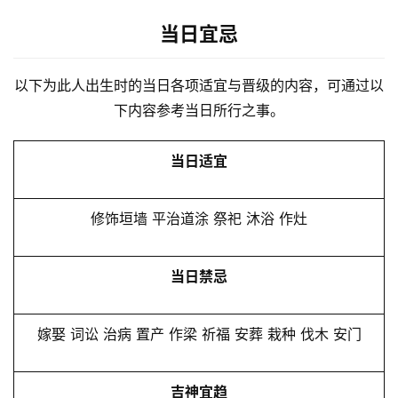
当日宜忌
以下为此人出生时的当日各项适宜与晋级的内容，可通过以
下内容参考当日所行之事。
当日适宜
修饰垣墙 平治道涂 祭祀 沐浴 作灶
当日禁忌
嫁娶 词讼 治病 置产 作梁 祈福 安葬 栽种 伐木 安门
吉神宜趋