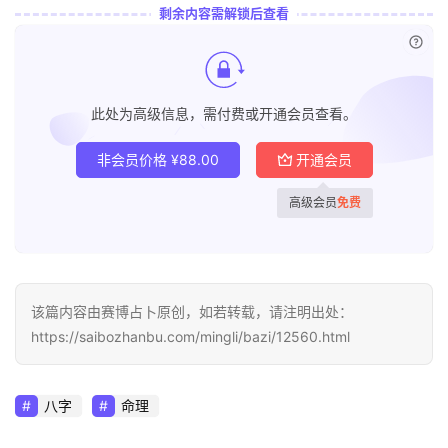
剩余内容需解锁后查看
已付
此处为高级信息，需付费或开通会员查看。
非会员价格
¥
88.00
开通会员
高级会员
免费
该篇内容由赛博占卜原创，如若转载，请注明出处：
https://saibozhanbu.com/mingli/bazi/12560.html
八字
命理