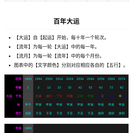
解
梦
百年大运
A
【大运】自【起运】开始，每十年一个轮次。
I
【流年】为每一轮【大运】中的每一年。
服
务
【流月】为每一轮【流年】中的每个月份。
图表中的【文字颜色】分别对应相应各自的【五行】。
会
区间
1993
1994
2004
2014
2024
2034
2044
2054
2064
2074
员
年龄
1
2
12
22
32
42
52
62
72
82
大运
干支
己
未
戊
午
丁
巳
丙
辰
乙
卯
甲
寅
癸
丑
壬
子
辛
亥
旬
甲子
甲寅
甲寅
甲寅
甲寅
甲寅
甲寅
甲辰
甲辰
甲辰
空亡
戌亥
子丑
子丑
子丑
子丑
子丑
子丑
寅卯
寅卯
寅卯
年份
1993