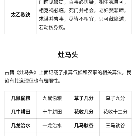
门前见摄提，百事必忧疑，相生犹自可，
相克祸必临，死门并相会，老妇哭悲啼，
太乙歌诀
求谋并吉事，尽皆不相宜，只可藏隐遁，
若动伤身疾。
灶马头
古籍《灶马头》上面记载了推算气候和农事的相关算法，民
谚有其道理但也有局限性。
几鼠偷粮
九鼠偷粮
草子几分
草子九分
几牛耕田
十牛耕田
花收几分
花收十二分
几龙治水
一龙治水
几马驮谷
三马驮谷