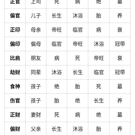
正官
上司
死
病
绝
墓
首
偏官
儿子
长生
沐浴
胎
养
页
正印
母亲
帝旺
临官
病
衰
偏印
偏母
临官
帝旺
沐浴
冠带
黄
历
比肩
朋友
病
死
帝旺
衰
劫财
同辈
沐浴
长生
临官
冠带
占
卜
食神
孩子
绝
胎
死
墓
伤官
孩子
胎
绝
长生
养
命
正财
妻财
死
病
绝
墓
理
登录
注册
偏财
父亲
长生
沐浴
胎
养