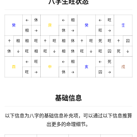
八字生旺状态
←
休
←
相
←
旺
癸
庚
癸
壬
相
→
休
→
旺
→
↑
相
相
旺
↑
旺
相
休
↑
旺
死
旺
↑
囚
休
↓
旺
相
旺
↓
相
休
旺
↓
旺
囚
死
↓
←
旺
←
相
←
死
酉
申
亥
戌
旺
→
休
→
囚
→
基础信息
以下信息为八字的基础信息补充项，可以通过以下信息推算
出更多的命理细节。