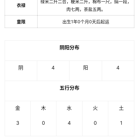
禄米二升二合，粳米二升，棉布一尺，绢一段，
衣禄
肉七两，茶盐五两。
童限
出生1年0个月0天后起运
阴阳分布
阴
4
阳
4
五行分布
金
木
水
火
土
3
0
4
0
1