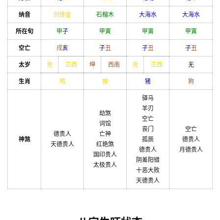
纳音
剑锋金
石榴木
大海水
大海水
所在旬
甲
子
甲
寅
甲
寅
甲
寅
空亡
戌
亥
子
丑
子
丑
子
丑
太岁
兑
正西
坤
西南
兑
正西
无
生肖
鸡
猴
猪
狗
驿马
羊刃
劫煞
空亡
词馆
丧门
空亡
德贵人
亡神
神煞
孤辰
德贵人
天德贵人
红艳煞
德贵人
月德贵人
国印贵人
阴差阳错
太极贵人
十恶大败
天德贵人