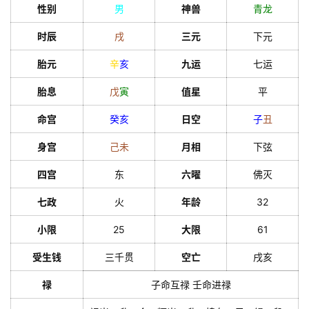
性别
男
神兽
青龙
时辰
戌
三元
下元
胎元
辛
亥
九运
七运
胎息
戊
寅
值星
平
命宫
癸
亥
日空
子
丑
身宫
己
未
月相
下弦
四宫
东
六曜
佛灭
七政
火
年龄
32
小限
25
大限
61
受生钱
三千贯
空亡
戌亥
禄
子命互禄 壬命进禄