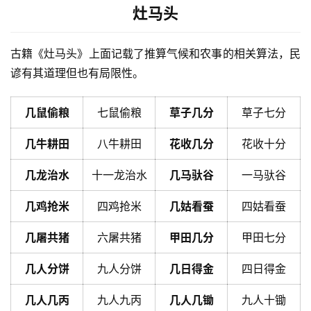
灶马头
古籍《灶马头》上面记载了推算气候和农事的相关算法，民
谚有其道理但也有局限性。
几鼠偷粮
七鼠偷粮
草子几分
草子七分
几牛耕田
八牛耕田
花收几分
花收十分
几龙治水
十一龙治水
几马驮谷
一马驮谷
几鸡抢米
四鸡抢米
几姑看蚕
四姑看蚕
几屠共猪
六屠共猪
甲田几分
甲田七分
几人分饼
九人分饼
几日得金
四日得金
几人几丙
九人九丙
几人几锄
九人十锄