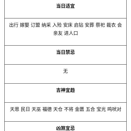
当日适宜
出行 嫁娶 订盟 纳采 入殓 安床 启钻 安葬 祭祀 裁衣 会
亲友 进人口
当日禁忌
无
吉神宜趋
天恩 民日 天巫 福德 天仓 不将 金匮 五合 宝光 鸣吠对
凶煞宜忌