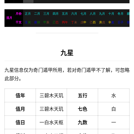
月份
正月
二月
三月
四月
五月
六月
七月
八月
九月
十月
冬月
腊月
流月
干支
壬
寅
癸
卯
甲
辰
乙
巳
丙
午
丁
未
戊
申
己
酉
庚
戌
辛
亥
壬
子
癸
丑
九星
九星信息仅为奇门遁甲所用，若对奇门遁甲不了解，可忽略
此部分。
值年
三碧木天玑
五行
水
值月
三碧木天玑
七色
白
值日
一白水天枢
九数
一