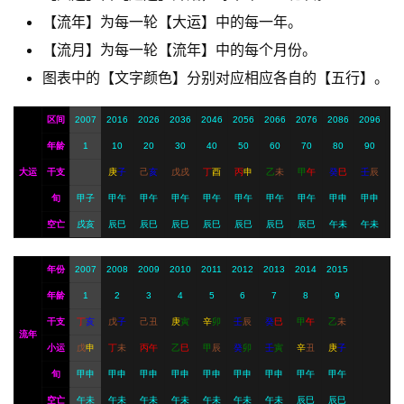
【流年】为每一轮【大运】中的每一年。
A
【流月】为每一轮【流年】中的每个月份。
I
服
图表中的【文字颜色】分别对应相应各自的【五行】。
务
区间
2007
2016
2026
2036
2046
2056
2066
2076
2086
2096
年龄
1
10
20
30
40
50
60
70
80
90
会
大运
干支
庚
子
己
亥
戊
戌
丁
酉
丙
申
乙
未
甲
午
癸
巳
壬
辰
员
旬
甲子
甲午
甲午
甲午
甲午
甲午
甲午
甲午
甲申
甲申
空亡
戌亥
辰巳
辰巳
辰巳
辰巳
辰巳
辰巳
辰巳
午未
午未
年份
2007
2008
2009
2010
2011
2012
2013
2014
2015
年龄
1
2
3
4
5
6
7
8
9
干支
丁
亥
戊
子
己
丑
庚
寅
辛
卯
壬
辰
癸
巳
甲
午
乙
未
流年
小运
戊
申
丁
未
丙
午
乙
巳
甲
辰
癸
卯
壬
寅
辛
丑
庚
子
旬
甲申
甲申
甲申
甲申
甲申
甲申
甲申
甲午
甲午
空亡
午未
午未
午未
午未
午未
午未
午未
辰巳
辰巳