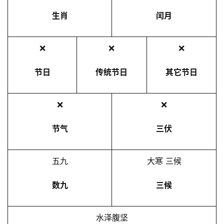
生肖
闰月
❌
❌
❌
节日
传统节日
其它节日
❌
❌
节气
三伏
五九
大寒 三候
数九
三候
水泽腹坚