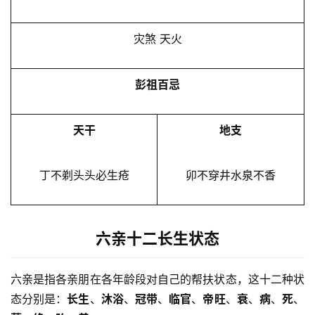
灾煞 天火
彭祖百忌
天干
地支
丁不剃头头必生疮
卯不穿井水泉不香
六亲十二长生状态
六亲是指各亲朋在各年龄段对自己的帮扶状态，这十二种状
态分别是：
长生
、
沐浴
、
冠带
、
临官
、
帝旺
、
衰
、
病
、
死
、