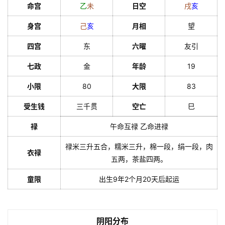
命宫
乙
未
日空
戌
亥
身宫
己
亥
月相
望
四宫
东
六曜
友引
七政
金
年龄
19
小限
80
大限
83
受生钱
三千贯
空亡
巳
禄
午命互禄 乙命进禄
禄米三升五合，糯米三升，棉一段，绢一段，肉
衣禄
五两，茶盐四两。
童限
出生9年2个月20天后起运
阴阳分布