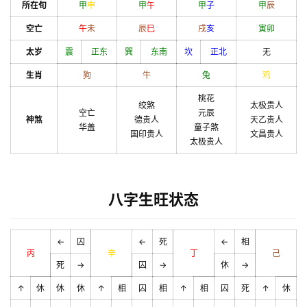
所在旬
甲
申
甲
午
甲
子
甲
辰
空亡
午
未
辰
巳
戌
亥
寅
卯
太岁
震
正东
巽
东南
坎
正北
无
生肖
狗
牛
兔
鸡
桃花
绞煞
太极贵人
空亡
元辰
神煞
德贵人
天乙贵人
华盖
童子煞
国印贵人
文昌贵人
太极贵人
八字生旺状态
←
囚
←
死
←
相
丙
辛
丁
己
死
→
囚
→
休
→
↑
休
休
休
↑
相
囚
相
↑
相
囚
死
↑
休