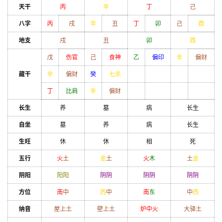
天干
丙
辛
丁
己
八字
丙
戌
辛
丑
丁
卯
己
酉
地支
戌
丑
卯
酉
戊
伤官
己
食神
乙
偏印
辛
偏财
藏干
辛
偏财
癸
七杀
丁
比肩
辛
偏财
长生
养
墓
病
长生
自坐
墓
养
病
长生
生旺
休
休
相
死
五行
火
土
金
土
火
木
土
金
阴阳
阳
阳
阴
阴
阴
阴
阴
阴
方位
南
中
西
中
南
东
中
西
纳音
屋上土
壁上土
炉中火
大驿土