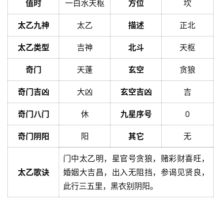
值时
一白水天枢
方位
坎
太乙九神
太乙
描述
正北
太乙类型
吉神
北斗
天枢
奇门
天蓬
玄空
贪狼
奇门吉凶
大凶
玄空吉凶
吉
奇门八门
休
九星序号
0
奇门阴阳
阳
其它
无
门中太乙明，星官号贪狼，赌彩财喜旺，
太乙歌诀
婚姻大吉昌，出入无阻挡，参谒见贤良，
此行三五里，黑衣别阴阳。