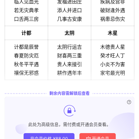
临人见血光
发福进田庄
疾病及宫非
若无灾典孝
添人并进口
破财逢外遇
口舌两三房
几事古安康
祸患忌伤灾
计都
太阴
木星
计都是辰誉
太阴行运吉
木德贵人星
春夏防灾厄
财喜两三重
癸才旺人丁
秋冬平平遇
贵人来接引
小炎不为害
禳保无邪惑
耕作遇年丰
家宅最光明
剩余内容需解锁后查看
已付
此处为高级信息，需付费或开通会员查看。
非会员价格
¥
88.00
开通会员