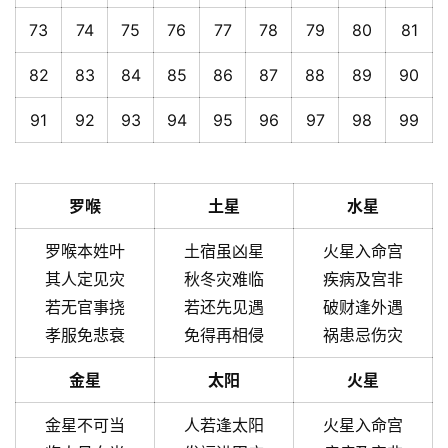
73
74
75
76
77
78
79
80
81
82
83
84
85
86
87
88
89
90
91
92
93
94
95
96
97
98
99
罗喉
土星
水星
罗喉本姓叶
土宿虽凶星
火星入命宫
其人定见灾
秋冬灾难临
疾病及宫非
若无官事挠
若还先见遇
破财逢外遇
孝服免悲衰
免得再相侵
祸患忌伤灾
金星
太阳
火星
金星不可当
人若逢太阳
火星入命宫