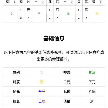
相
↓
相
休
休
↓
休
死
休
↓
囚
死
相
↓
←
旺
←
死
←
死
戌
丑
卯
酉
旺
→
囚
→
囚
→
基础信息
以下信息为八字的基础信息补充项，可以通过以下信息推算
出更多的命理细节。
性别
女
神兽
青龙
时辰
酉
三元
下元
胎元
壬
辰
九运
八运
胎息
壬
戌
值星
满