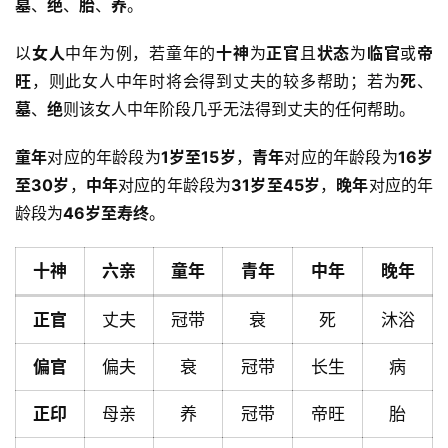
墓
、
绝
、
胎
、
养
。
以
女人
中年为例，若童年的
十神
为
正官
且
状态
为
临官
或
帝
旺
，则此女人中年时将会得到丈夫的较多帮助；若为
死
、
墓
、
绝
则该女人中年阶段几乎无法得到丈夫的任何帮助。
童年
对应的年龄段为
1岁至15岁
，
青年
对应的年龄段为
16岁
至30岁
，
中年
对应的年龄段为
31岁至45岁
，
晚年
对应的年
龄段为
46岁至寿终
。
十神
六亲
童年
青年
中年
晚年
正官
丈夫
冠带
衰
死
沐浴
偏官
偏夫
衰
冠带
长生
病
正印
母亲
养
冠带
帝旺
胎
首
页