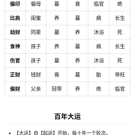
偏印
偏母
墓
衰
临官
绝
比肩
闺蜜
养
墓
病
长生
黄
历
劫财
同辈
墓
养
沐浴
死
食神
孩子
养
墓
病
长生
占
卜
伤官
孩子
墓
养
沐浴
死
正财
钱财
衰
墓
胎
帝旺
命
偏财
父亲
冠带
养
绝
临官
理
登录
注册
解
百年大运
梦
【大运】自【起运】开始，每十年一个轮次。