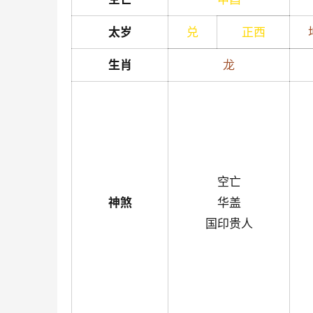
太岁
兑
正西
生肖
龙
空亡
神煞
华盖
国印贵人