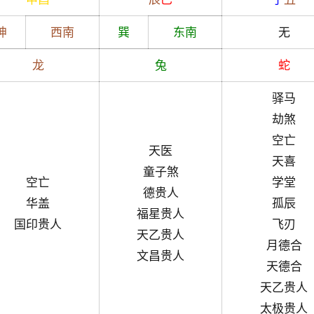
坤
西南
巽
东南
无
龙
兔
蛇
驿马
劫煞
空亡
天医
天喜
童子煞
空亡
学堂
德贵人
华盖
孤辰
福星贵人
国印贵人
飞刃
天乙贵人
月德合
文昌贵人
天德合
天乙贵人
太极贵人