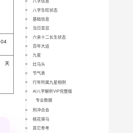
八字信息
八字生旺状态
基础信息
当日宜忌
六亲十二长生状态
-04
百年大运
九星
天
灶马头
节气表
行年所属九星相例
AI八字解析VIP完整版
专业数据
刑冲合会
桃花驿马
其它参考