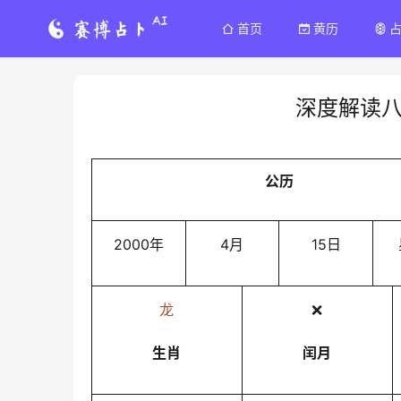
首页
黄历
深度解读
公历
2000年
4月
15日
龙
❌
生肖
闰月