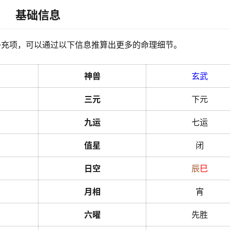
基础信息
补充项，可以通过以下信息推算出更多的命理细节。
神兽
玄武
三元
下元
九运
七运
值星
闭
日空
辰
巳
月相
宵
六曜
先胜