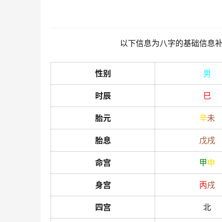
以下信息为八字的基础信息
性别
男
时辰
巳
胎元
辛
未
胎息
戊
戌
命宫
甲
申
身宫
丙
戌
四宫
北