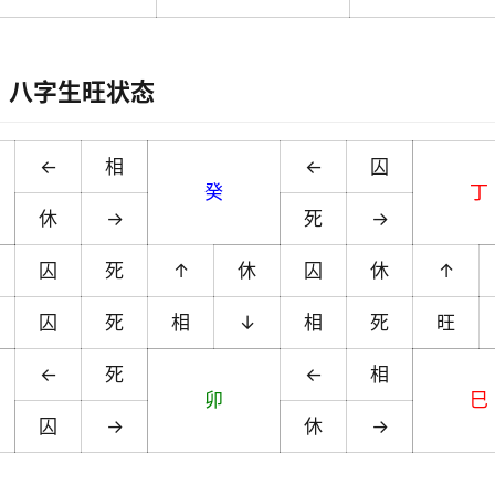
八字生旺状态
←
相
←
囚
癸
丁
休
→
死
→
囚
死
↑
休
囚
休
↑
囚
死
相
↓
相
死
旺
←
死
←
相
卯
巳
囚
→
休
→