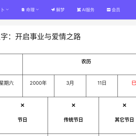
占卜
命理
解梦
AI服务
会员
八字：开启事业与爱情之路
农历
星期六
2000年
3月
11日
❌
❌
❌
节日
传统节日
其它节日