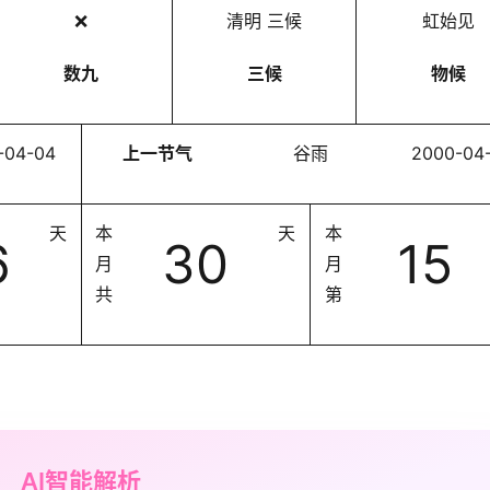
❌
清明 三候
虹始见
数九
三候
物候
-04-04
上一节气
谷雨
2000-04
天
本
天
本
6
30
15
月
月
共
第
AI智能解析