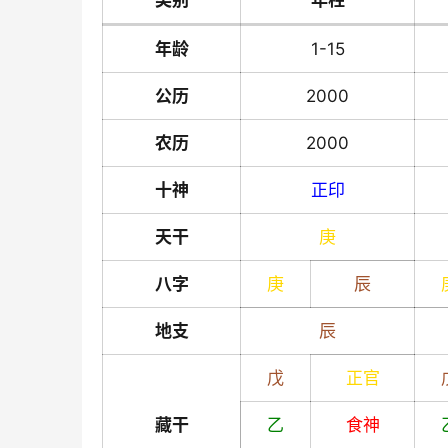
类别
年柱
年龄
1-15
公历
2000
农历
2000
十神
正印
天干
庚
八字
庚
辰
地支
辰
戊
正官
藏干
乙
食神