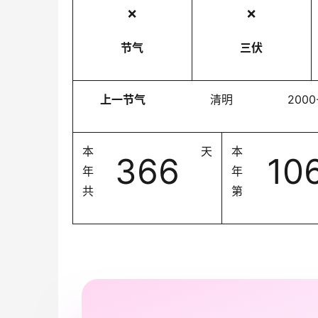
❌
❌
节气
三伏
上一节气
清明
2000
本
天
本
366
10
年
年
共
第