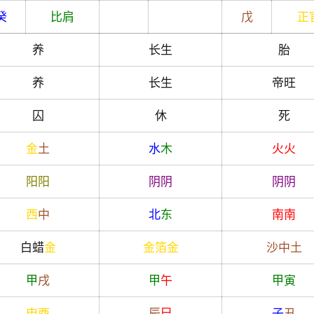
癸
比肩
戊
正
养
长生
胎
养
长生
帝旺
囚
休
死
金
土
水
木
火
火
阳
阳
阴
阴
阴
阴
西
中
北
东
南
南
白蜡
金
金箔金
沙中土
甲
戌
甲
午
甲
寅
申
酉
辰
巳
子
丑