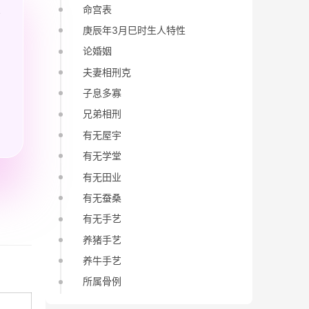
命宫表
庚辰年3月巳时生人特性
论婚姻
夫妻相刑克
子息多寡
兄弟相刑
有无屋宇
有无学堂
有无田业
有无蚕桑
有无手艺
养猪手艺
养牛手艺
所属骨例