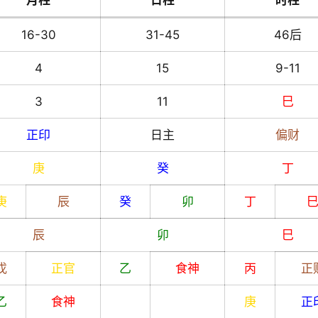
月柱
日柱
时柱
16-30
31-45
46后
4
15
9-11
3
11
巳
正印
日主
偏财
庚
癸
丁
庚
辰
癸
卯
丁
辰
卯
巳
戊
正官
乙
食神
丙
正
乙
食神
庚
正