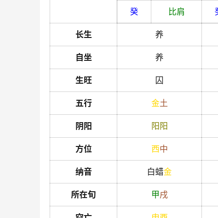
癸
比肩
长生
养
自坐
养
生旺
囚
五行
金
土
阴阳
阳
阳
方位
西
中
纳音
白蜡
金
所在旬
甲
戌
空亡
申
酉