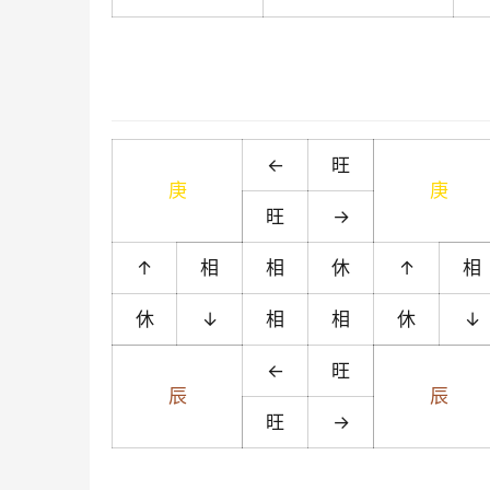
←
旺
庚
庚
旺
→
↑
相
相
休
↑
相
休
↓
相
相
休
↓
←
旺
辰
辰
旺
→