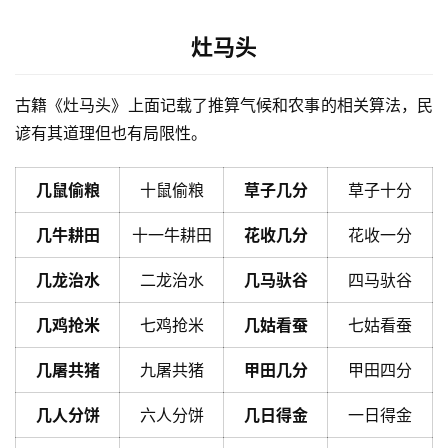
灶马头
古籍《灶马头》上面记载了推算气候和农事的相关算法，民
谚有其道理但也有局限性。
几鼠偷粮
十鼠偷粮
草子几分
草子十分
几牛耕田
十一牛耕田
花收几分
花收一分
几龙治水
二龙治水
几马驮谷
四马驮谷
几鸡抢米
七鸡抢米
几姑看蚕
七姑看蚕
几屠共猪
九屠共猪
甲田几分
甲田四分
几人分饼
六人分饼
几日得金
一日得金