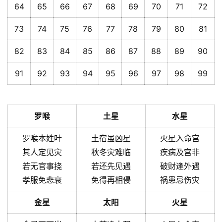
64
65
66
67
68
69
70
71
72
73
74
75
76
77
78
79
80
81
82
83
84
85
86
87
88
89
90
91
92
93
94
95
96
97
98
99
罗喉
土星
水星
罗喉本姓叶
土宿虽凶星
火星入命宫
其人定见灾
秋冬灾难临
疾病及宫非
若无官事挠
若还先见遇
破财逢外遇
孝服免悲衰
免得再相侵
祸患忌伤灾
金星
太阳
火星