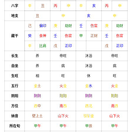
八字
辛
丑
丙
申
辛
亥
丙
申
地支
丑
申
亥
申
己
偏印
庚
劫财
壬
伤官
庚
劫财
藏干
癸
食神
壬
伤官
甲
正财
壬
伤官
辛
比肩
戊
正印
戊
正印
长生
养
帝旺
沐浴
帝旺
自坐
养
病
沐浴
病
生旺
相
旺
休
旺
五行
金
土
火
金
金
水
火
金
阴阳
阴
阴
阳
阳
阴
阴
阳
阳
方位
西
中
南
西
西北
南
西
纳音
壁上土
山下火
钗钏金
山下火
所在旬
甲
午
甲
午
甲
辰
甲
午