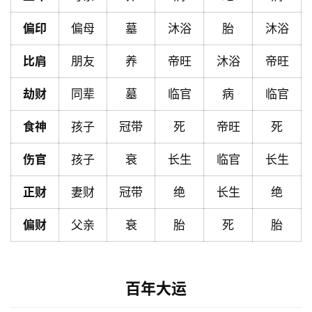
页
偏印
偏母
墓
沐浴
胎
沐浴
黄
比肩
朋友
养
帝旺
沐浴
帝旺
历
劫财
同辈
墓
临官
病
临官
食神
孩子
冠带
死
帝旺
死
占
卜
伤官
孩子
衰
长生
临官
长生
正财
妻财
冠带
绝
长生
绝
命
理
登录
注册
偏财
父亲
衰
胎
死
胎
解
百年大运
梦