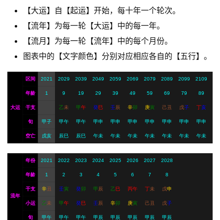
【大运】自【起运】开始，每十年一个轮次。
A
【流年】为每一轮【大运】中的每一年。
I
【流月】为每一轮【流年】中的每个月份。
服
图表中的【文字颜色】分别对应相应各自的【五行】。
务
区间
2021
2029
2039
2049
2059
2069
2079
2089
2099
2109
年龄
1
9
19
29
39
49
59
69
79
89
会
大运
干支
乙
未
甲
午
癸
巳
壬
辰
辛
卯
庚
寅
己
丑
戊
子
丁
亥
员
旬
甲子
甲午
甲午
甲申
甲申
甲申
甲申
甲申
甲申
甲申
空亡
戌亥
辰巳
辰巳
午未
午未
午未
午未
午未
午未
午未
年份
2021
2022
2023
2024
2025
2026
2027
2028
年龄
1
2
3
4
5
6
7
8
干支
辛
丑
壬
寅
癸
卯
甲
辰
乙
巳
丙
午
丁
未
戊
申
流年
小运
乙
未
甲
午
癸
巳
壬
辰
辛
卯
庚
寅
己
丑
戊
子
旬
甲午
甲午
甲午
甲辰
甲辰
甲辰
甲辰
甲辰