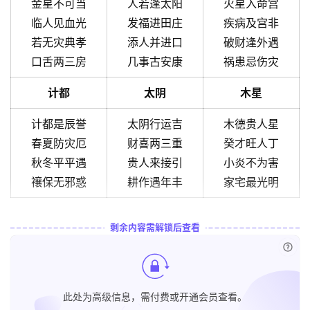
金星不可当
人若逢太阳
火星入命宫
临人见血光
发福进田庄
疾病及宫非
若无灾典孝
添人并进口
破财逢外遇
口舌两三房
几事古安康
祸患忌伤灾
计都
太阴
木星
计都是辰誉
太阴行运吉
木德贵人星
春夏防灾厄
财喜两三重
癸才旺人丁
秋冬平平遇
贵人来接引
小炎不为害
禳保无邪惑
耕作遇年丰
家宅最光明
剩余内容需解锁后查看
已付
此处为高级信息，需付费或开通会员查看。