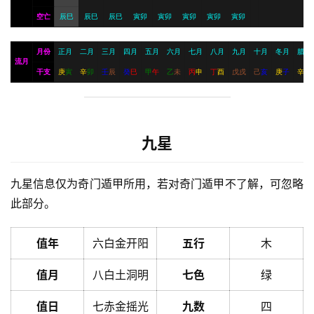
空亡
辰巳
辰巳
辰巳
寅卯
寅卯
寅卯
寅卯
寅卯
月份
正月
二月
三月
四月
五月
六月
七月
八月
九月
十月
冬月
腊月
流月
干支
庚
寅
辛
卯
壬
辰
癸
巳
甲
午
乙
未
丙
申
丁
酉
戊
戌
己
亥
庚
子
辛
丑
九星
九星信息仅为奇门遁甲所用，若对奇门遁甲不了解，可忽略
此部分。
值年
六白金开阳
五行
木
值月
八白土洞明
七色
绿
值日
七赤金摇光
九数
四