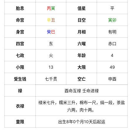
胎息
丙
寅
值星
平
命宫
辛
丑
日空
寅
卯
身宫
癸
巳
月相
有明
四宫
东
六曜
赤口
七政
火
年龄
4
小限
13
大限
49
受生钱
七千贯
空亡
申酉
禄
酉命互禄 壬命进禄
禄米七升，糯米三升，棉布一尺，绢一段，茶盐
衣禄
六两，肉十两。
童限
出生8年0个月10天后起运