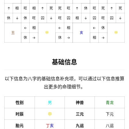
↑
相
旺
相
↑
死
死
旺
↑
休
旺
死
↑
死
休
↓
休
旺
囚
↓
旺
囚
相
↓
囚
旺
囚
↓
←
相
←
相
←
休
丑
申
亥
申
休
→
休
→
相
→
基础信息
以下信息为八字的基础信息补充项，可以通过以下信息推算
出更多的命理细节。
性别
男
神兽
青龙
时辰
申
三元
下元
胎元
丁
亥
九运
八运