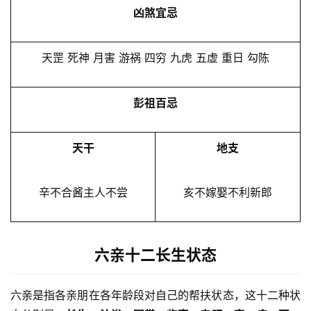
凶煞宜忌
天罡 死神 月害 游祸 四穷 九虎 五虚 重日 勾陈
彭祖百忌
天干
地支
辛不合酱主人不尝
亥不嫁娶不利新郎
六亲十二长生状态
六亲是指各亲朋在各年龄段对自己的帮扶状态，这十二种状