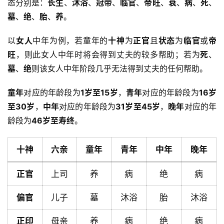
态分别是：
长生
、
沐浴
、
冠带
、
临官
、
帝旺
、
衰
、
病
、
死
、
墓
、
绝
、
胎
、
养
。
以
女人
中年为例，若童年的
十神
为
正官
且
状态
为
临官
或
帝
旺
，则此女人中年时将会得到丈夫的较多帮助；若为
死
、
墓
、
绝
则该女人中年阶段几乎无法得到丈夫的任何帮助。
童年
对应的年龄段为
1岁至15岁
，
青年
对应的年龄段为
16岁
至30岁
，
中年
对应的年龄段为
31岁至45岁
，
晚年
对应的年
龄段为
46岁至寿终
。
十神
六亲
童年
青年
中年
晚年
正官
上司
养
病
绝
病
偏官
儿子
墓
沐浴
胎
沐浴
首
正印
母亲
养
病
绝
病