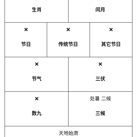
生肖
闰月
❌
❌
❌
节日
传统节日
其它节日
❌
❌
节气
三伏
❌
处暑 二候
数九
三候
天地始肃