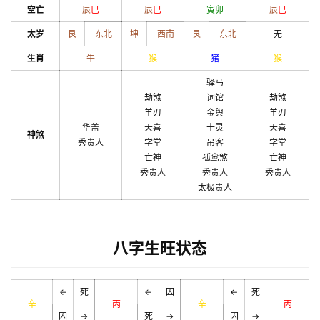
空亡
辰
巳
辰
巳
寅
卯
辰
巳
太岁
艮
东北
坤
西南
艮
东北
无
生肖
牛
猴
猪
猴
驿马
劫煞
词馆
劫煞
羊刃
金舆
羊刃
华盖
天喜
十灵
天喜
神煞
秀贵人
学堂
吊客
学堂
亡神
孤鸾煞
亡神
秀贵人
秀贵人
秀贵人
太极贵人
八字生旺状态
←
死
←
囚
←
死
辛
丙
辛
丙
囚
→
死
→
囚
→