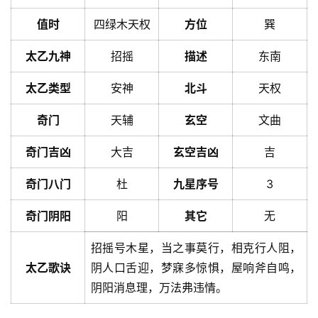
值时
四绿木天权
方位
巽
太乙九神
招摇
描述
东南
太乙类型
安神
北斗
天权
奇门
天辅
玄空
文曲
奇门吉凶
大吉
玄空吉凶
吉
奇门八门
杜
九星序号
3
奇门阴阳
阳
其它
无
招摇号木星，当之事莫行，相克行人阻，
太乙歌诀
阴人口舌迎，梦寐多惊惧，屋响斧自鸣，
阴阳消息理，万法弗违情。