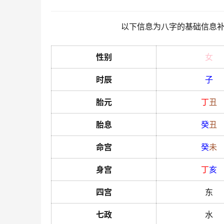
以下信息为八字的基础信息
性别
女
时辰
子
胎元
丁
丑
胎息
癸
丑
命宫
癸
未
身宫
丁
亥
四宫
东
七政
水