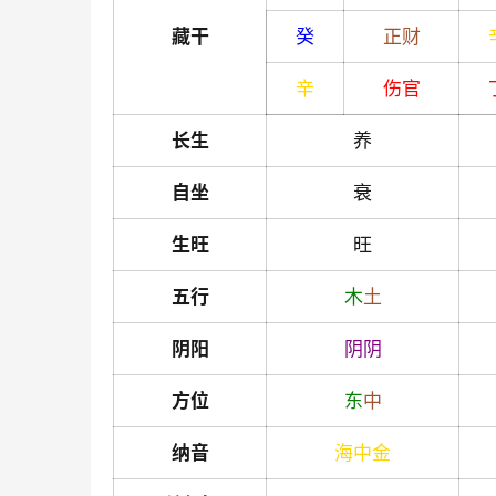
藏干
癸
正财
辛
伤官
长生
养
自坐
衰
生旺
旺
五行
木
土
阴阳
阴
阴
方位
东
中
纳音
海中金