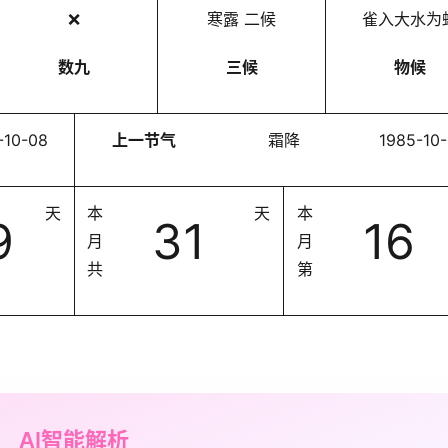
❌
寒露 二候
雀入大水为
数九
三候
物候
-10-08
上一节气
霜降
1985-10
天
本
天
本
9
31
16
月
月
共
第
AI智能解析