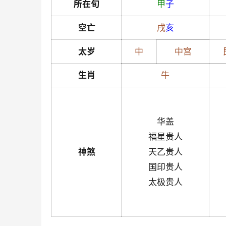
所在旬
甲
子
空亡
戌
亥
太岁
中
中宫
生肖
牛
华盖
福星贵人
神煞
天乙贵人
国印贵人
太极贵人