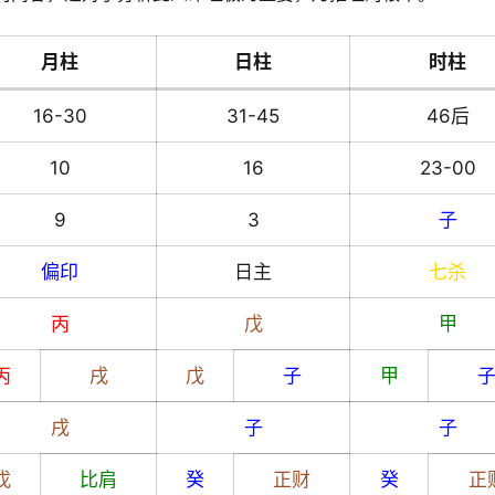
月柱
日柱
时柱
16-30
31-45
46后
10
16
23-00
9
3
子
偏印
日主
七杀
丙
戊
甲
丙
戌
戊
子
甲
戌
子
子
戊
比肩
癸
正财
癸
正