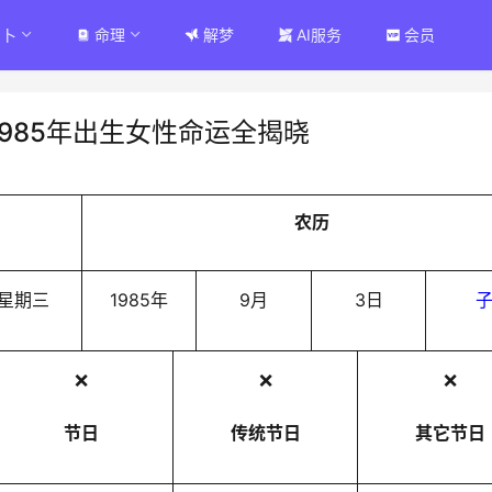
占卜
命理
解梦
AI服务
会员
985年出生女性命运全揭晓
农历
星期三
1985年
9月
3日
❌
❌
❌
节日
传统节日
其它节日