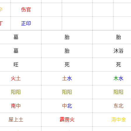
辛
伤官
丁
正印
墓
胎
胎
墓
胎
沐浴
旺
死
死
火
土
土
水
木
水
阳
阳
阳
阳
阳
阳
南
中
中
北
东北
屋上土
霹雳火
海中金