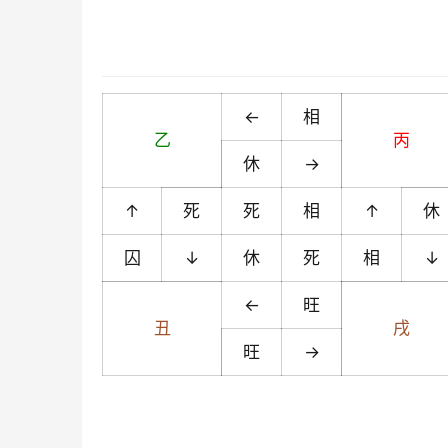
←
相
乙
丙
休
→
↑
死
死
相
↑
休
囚
↓
休
死
相
↓
←
旺
丑
戌
旺
→