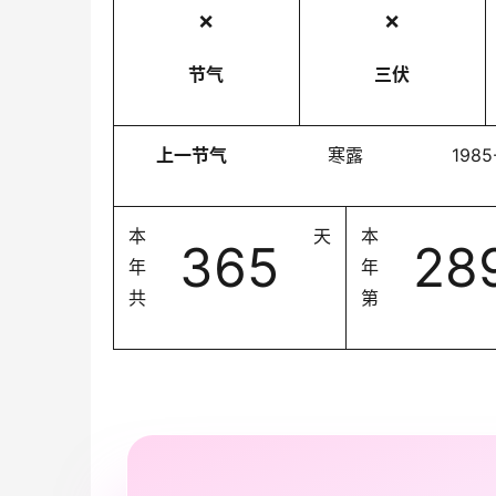
❌
❌
节气
三伏
上一节气
寒露
1985
本
天
本
365
28
年
年
共
第