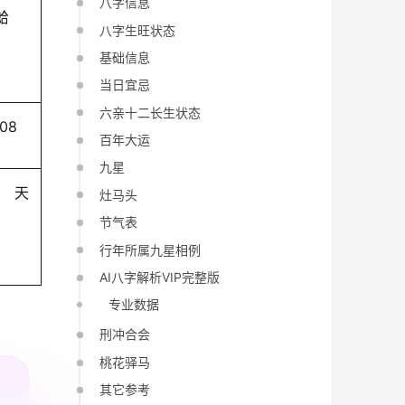
八字信息
蛤
八字生旺状态
基础信息
当日宜忌
六亲十二长生状态
-08
百年大运
九星
天
灶马头
节气表
行年所属九星相例
AI八字解析VIP完整版
专业数据
刑冲合会
桃花驿马
其它参考