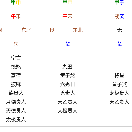
甲
申
甲
申
甲
子
午
未
午
未
戌
亥
艮
东北
艮
东北
无
狗
鼠
鼠
空亡
绞煞
九丑
寡宿
童子煞
将星
披麻
六秀日
童子煞
德贵人
秀贵人
太极贵人
月德贵人
天乙贵人
天乙贵人
天德贵人
太极贵人
太极贵人