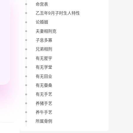
命宫表
乙丑年9月子时生人特性
论婚姻
夫妻相刑克
子息多寡
兄弟相刑
有无屋宇
有无学堂
有无田业
有无蚕桑
有无手艺
养猪手艺
养牛手艺
所属骨例