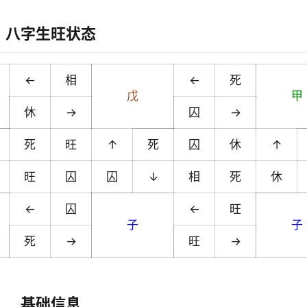
八字生旺状态
←
相
←
死
戊
甲
休
→
囚
→
死
旺
↑
死
囚
休
↑
旺
囚
囚
↓
相
死
休
←
囚
←
旺
子
子
死
→
旺
→
基础信息