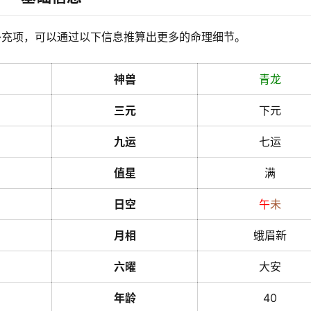
补充项，可以通过以下信息推算出更多的命理细节。
神兽
青龙
三元
下元
九运
七运
值星
满
日空
午
未
月相
蛾眉新
六曜
大安
年龄
40