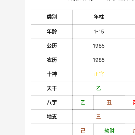
类别
年柱
年龄
1-15
公历
1985
农历
1985
十神
正官
天干
乙
八字
乙
丑
地支
丑
己
劫财