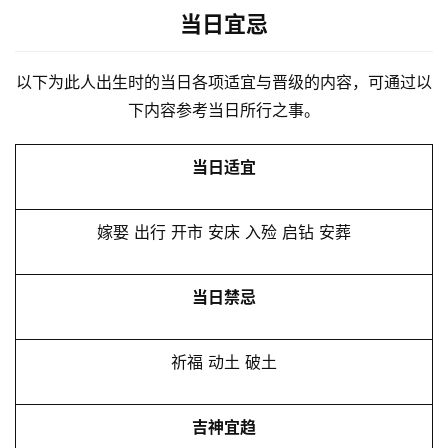
当日宜忌
以下为此人出生时的当日各项适宜与晋级的内容，可通过以
下内容参考当日所行之事。
当日适宜
嫁娶 出行 开市 安床 入殓 启钻 安葬
当日禁忌
祈福 动土 破土
吉神宜趋