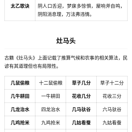
太乙歌诀
阴人口舌迎，梦寐多惊惧，屋响斧自鸣，
阴阳消息理，万法弗违情。
灶马头
古籍《灶马头》上面记载了推算气候和农事的相关算法，民
谚有其道理但也有局限性。
几鼠偷粮
十二鼠偷粮
草子几分
草子十二分
几牛耕田
一牛耕田
花收几分
花收三分
几龙治水
四龙治水
几马驮谷
六马驮谷
几鸡抢米
九鸡抢米
几姑看蚕
九姑看蚕