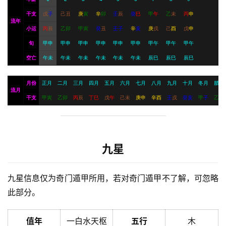
干支
戊
子
己
丑
庚
寅
辛
卯
壬
辰
癸
巳
甲
午
乙
未
丙
申
流年
小运
丙
辰
乙
卯
甲
寅
癸
丑
壬
子
辛
亥
庚
戌
己
酉
戊
申
旬
甲申
甲申
甲申
甲申
甲申
甲申
甲午
甲午
甲午
空亡
午未
午未
午未
午未
午未
午未
辰巳
辰巳
辰巳
月份
正月
二月
三月
四月
五月
六月
七月
八月
九月
十月
冬月
腊月
流月
干支
甲
寅
乙
卯
丙
辰
丁
巳
戊
午
己
未
庚
申
辛
酉
壬
戌
癸
亥
甲
子
乙
丑
九星
九星信息仅为奇门遁甲所用，若对奇门遁甲不了解，可忽略
此部分。
值年
一白水天枢
五行
木