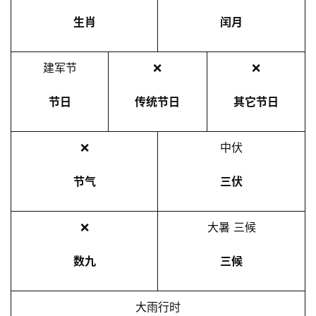
生肖
闰月
建军节
❌
❌
节日
传统节日
其它节日
❌
中伏
节气
三伏
❌
大暑 三候
数九
三候
大雨行时