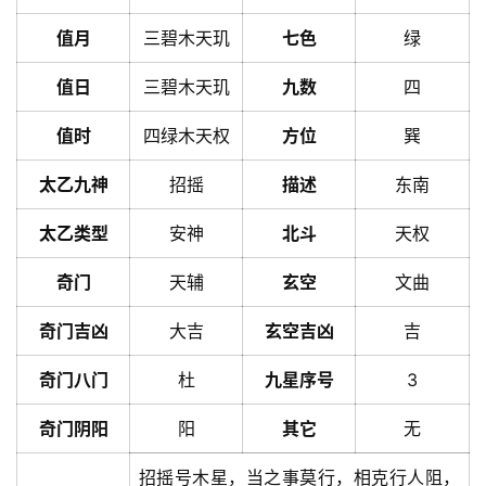
值月
三碧木天玑
七色
绿
值日
三碧木天玑
九数
四
值时
四绿木天权
方位
巽
太乙九神
招摇
描述
东南
太乙类型
安神
北斗
天权
奇门
天辅
玄空
文曲
奇门吉凶
大吉
玄空吉凶
吉
奇门八门
杜
九星序号
3
奇门阴阳
阳
其它
无
招摇号木星，当之事莫行，相克行人阻，