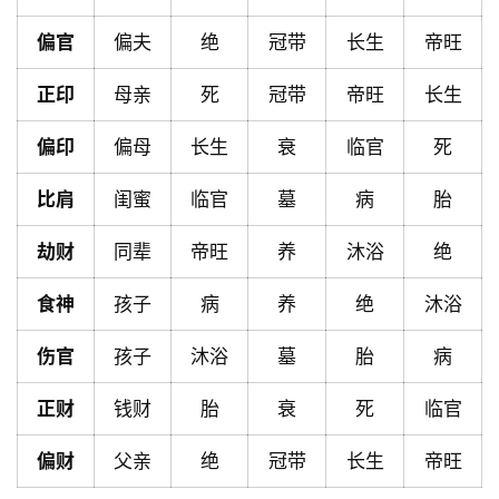
首
偏官
偏夫
绝
冠带
长生
帝旺
页
正印
母亲
死
冠带
帝旺
长生
黄
偏印
偏母
长生
衰
临官
死
历
比肩
闺蜜
临官
墓
病
胎
劫财
同辈
帝旺
养
沐浴
绝
占
卜
食神
孩子
病
养
绝
沐浴
伤官
孩子
沐浴
墓
胎
病
命
理
登录
注册
正财
钱财
胎
衰
死
临官
偏财
父亲
绝
冠带
长生
帝旺
解