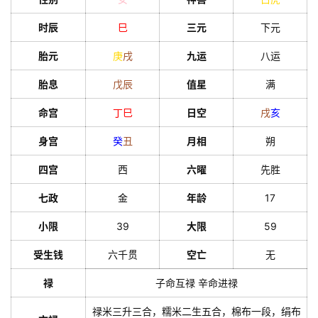
时辰
巳
三元
下元
胎元
庚
戌
九运
八运
胎息
戊
辰
值星
满
命宫
丁
巳
日空
戌
亥
身宫
癸
丑
月相
朔
四宫
西
六曜
先胜
七政
金
年龄
17
小限
39
大限
59
受生钱
六千贯
空亡
无
禄
子命互禄 辛命进禄
禄米三升三合，糯米二生五合，棉布一段，绢布