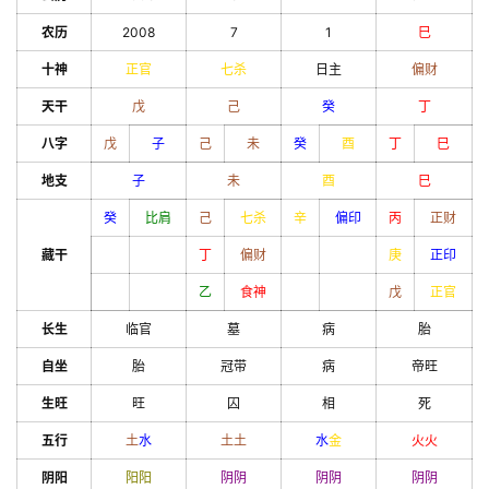
农历
2008
7
1
巳
十神
正官
七杀
日主
偏财
天干
戊
己
癸
丁
八字
戊
子
己
未
癸
酉
丁
巳
地支
子
未
酉
巳
癸
比肩
己
七杀
辛
偏印
丙
正财
藏干
丁
偏财
庚
正印
乙
食神
戊
正官
长生
临官
墓
病
胎
自坐
胎
冠带
病
帝旺
生旺
旺
囚
相
死
五行
土
水
土
土
水
金
火
火
阴阳
阳
阳
阴
阴
阴
阴
阴
阴