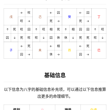
←
旺
←
囚
←
囚
戊
己
癸
丁
旺
→
死
→
死
→
↑
死
旺
囚
↑
旺
相
死
↑
相
囚
囚
↑
旺
囚
↓
死
旺
旺
↓
囚
休
休
↓
死
死
旺
↓
←
死
←
相
←
死
子
未
酉
巳
囚
→
休
→
囚
→
基础信息
以下信息为八字的基础信息补充项，可以通过以下信息推算
出更多的命理细节。
性别
女
神兽
白虎