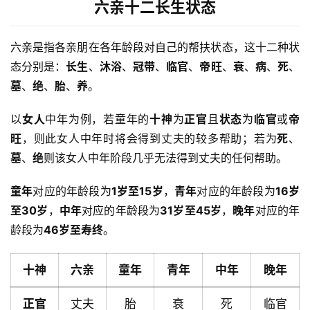
六亲十二长生状态
六亲是指各亲朋在各年龄段对自己的帮扶状态，这十二种状
态分别是：
长生
、
沐浴
、
冠带
、
临官
、
帝旺
、
衰
、
病
、
死
、
墓
、
绝
、
胎
、
养
。
以
女人
中年为例，若童年的
十神
为
正官
且
状态
为
临官
或
帝
旺
，则此女人中年时将会得到丈夫的较多帮助；若为
死
、
墓
、
绝
则该女人中年阶段几乎无法得到丈夫的任何帮助。
童年
对应的年龄段为
1岁至15岁
，
青年
对应的年龄段为
16岁
至30岁
，
中年
对应的年龄段为
31岁至45岁
，
晚年
对应的年
龄段为
46岁至寿终
。
十神
六亲
童年
青年
中年
晚年
正官
丈夫
胎
衰
死
临官