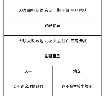
天德 四相 阴德 官日 吉期 不将 除神 鸣吠
凶煞宜忌
大时 大败 咸池 九坎 九焦 往亡 五离 元武
彭祖百忌
天干
地支
癸不词讼理弱敌强
酉不会客醉坐颠狂