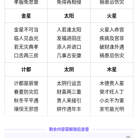
孝服免悲衰
免得再相侵
祸患忌伤灾
金星
太阳
火星
金星不可当
人若逢太阳
火星入命宫
临人见血光
发福进田庄
疾病及宫非
若无灾典孝
添人并进口
破财逢外遇
口舌两三房
几事古安康
祸患忌伤灾
计都
太阴
木星
计都是辰誉
太阴行运吉
木德贵人星
春夏防灾厄
财喜两三重
癸才旺人丁
秋冬平平遇
贵人来接引
小炎不为害
禳保无邪惑
耕作遇年丰
家宅最光明
剩余内容需解锁后查看
已付