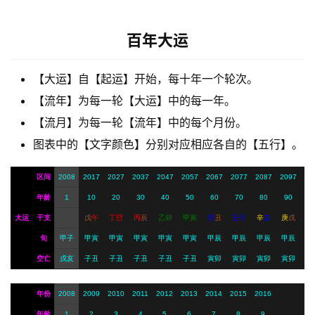
梦
百年大运
A
【大运】自【起运】开始，每十年一个轮次。
I
服
【流年】为每一轮【大运】中的每一年。
务
【流月】为每一轮【流年】中的每个月份。
图表中的【文字颜色】分别对应相应各自的【五行】。
会
区间
2008
2017
2027
2037
2047
2057
2067
2077
2087
2097
员
年龄
1
10
20
30
40
50
60
70
80
90
大运
干支
戊
午
丁
巳
丙
辰
乙
卯
甲
寅
癸
丑
壬
子
辛
亥
庚
戌
旬
甲子
甲寅
甲寅
甲寅
甲寅
甲寅
甲辰
甲辰
甲辰
甲辰
空亡
戌亥
子丑
子丑
子丑
子丑
子丑
寅卯
寅卯
寅卯
寅卯
年份
2008
2009
2010
2011
2012
2013
2014
2015
2016
年龄
1
2
3
4
5
6
7
8
9