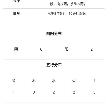
衣禄
一段，肉八两，茶盐五两。
童限
出生8年5个月10天后起运
阴阳分布
阴
6
阳
2
五行分布
金
木
水
火
土
1
0
2
2
3