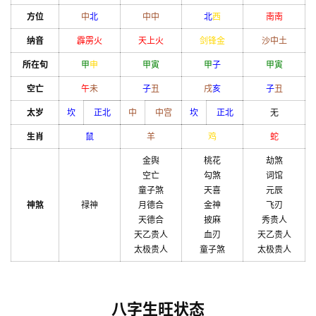
方位
中
北
中
中
北
西
南
南
纳音
霹雳火
天上火
剑锋金
沙中土
所在旬
甲
申
甲
寅
甲
子
甲
寅
空亡
午
未
子
丑
戌
亥
子
丑
太岁
坎
正北
中
中宫
坎
正北
无
生肖
鼠
羊
鸡
蛇
金舆
桃花
劫煞
空亡
勾煞
词馆
童子煞
天喜
元辰
神煞
禄神
月德合
金神
飞刃
天德合
披麻
秀贵人
天乙贵人
血刃
天乙贵人
太极贵人
童子煞
太极贵人
八字生旺状态