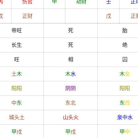
丙
伤官
甲
劫财
壬
正
戊
正财
戊
正
帝旺
死
胎
长生
死
绝
旺
相
囚
土
木
木
水
木
金
阳
阳
阴
阴
阳
阳
中
东
东北
东
西
城头土
山头火
泉中水
甲
戌
甲
戌
甲
申