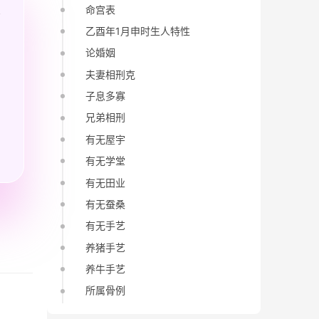
命宫表
乙酉年1月申时生人特性
论婚姻
夫妻相刑克
子息多寡
兄弟相刑
有无屋宇
有无学堂
有无田业
有无蚕桑
有无手艺
养猪手艺
养牛手艺
所属骨例