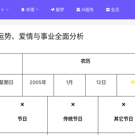
占卜
命理
解梦
AI服务
会员
运势、爱情与事业全面分析
农历
星期日
2005年
1月
12日
❌
❌
❌
节日
传统节日
其它节日