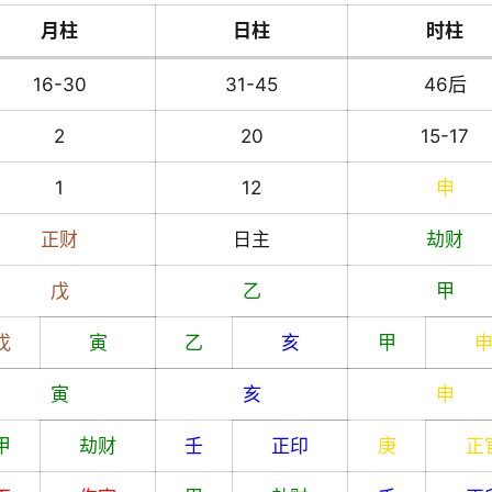
月柱
日柱
时柱
16-30
31-45
46后
2
20
15-17
1
12
申
正财
日主
劫财
戊
乙
甲
戊
寅
乙
亥
甲
寅
亥
申
甲
劫财
壬
正印
庚
正