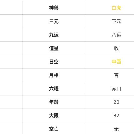
神兽
白虎
三元
下元
九运
八运
值星
收
日空
申
酉
月相
宵
六曜
赤口
年龄
20
大限
82
空亡
无