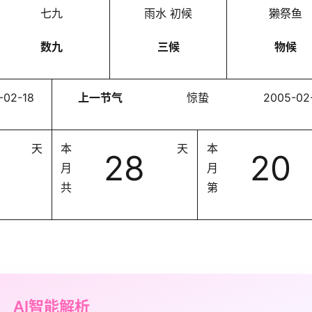
七九
雨水 初候
獭祭鱼
数九
三候
物候
-02-18
上一节气
惊蛰
2005-02
天
本
天
本
28
20
月
月
共
第
AI智能解析