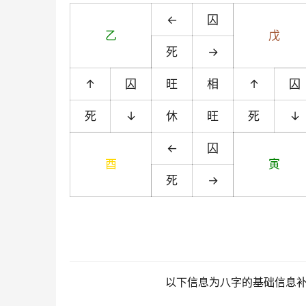
←
囚
乙
戊
死
→
↑
囚
旺
相
↑
囚
死
↓
休
旺
死
↓
←
囚
酉
寅
死
→
以下信息为八字的基础信息