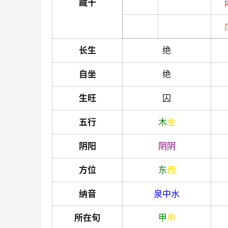
藏干
长生
绝
自坐
绝
生旺
囚
五行
木
金
阴阳
阴
阴
方位
东
西
纳音
泉中水
所在旬
甲
申