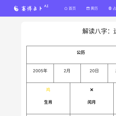
首页
黄历
解读八字：
公历
2005年
2月
20日
鸡
❌
生肖
闰月