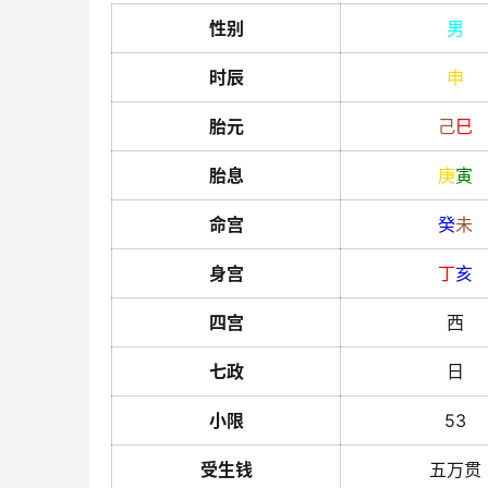
性别
男
时辰
申
胎元
己
巳
胎息
庚
寅
命宫
癸
未
身宫
丁
亥
四宫
西
七政
日
小限
53
受生钱
五万贯