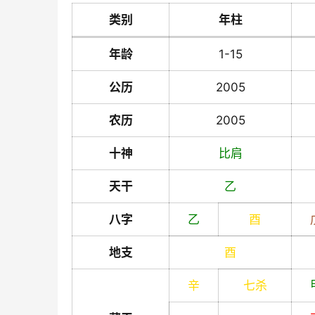
类别
年柱
年龄
1-15
公历
2005
农历
2005
十神
比肩
天干
乙
八字
乙
酉
地支
酉
辛
七杀