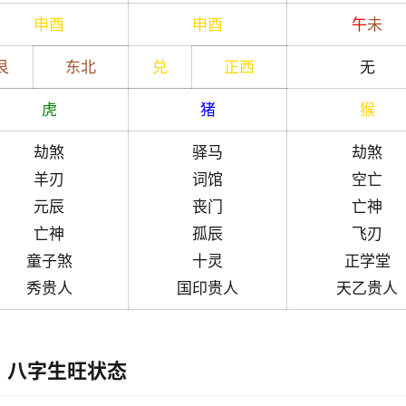
申
酉
申
酉
午
未
艮
东北
兑
正西
无
虎
猪
猴
劫煞
驿马
劫煞
羊刃
词馆
空亡
元辰
丧门
亡神
亡神
孤辰
飞刃
童子煞
十灵
正学堂
秀贵人
国印贵人
天乙贵人
八字生旺状态