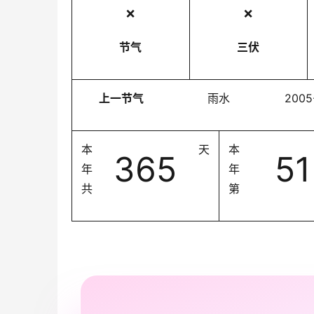
❌
❌
节气
三伏
上一节气
雨水
2005
本
天
本
365
51
年
年
共
第