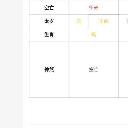
空亡
午
未
太岁
兑
正西
生肖
鸡
神煞
空亡