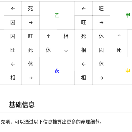
←
死
←
旺
乙
甲
囚
→
旺
→
囚
旺
↑
相
死
休
↑
旺
死
休
↓
相
囚
死
←
休
←
休
亥
申
相
→
相
→
基础信息
补充项，可以通过以下信息推算出更多的命理细节。