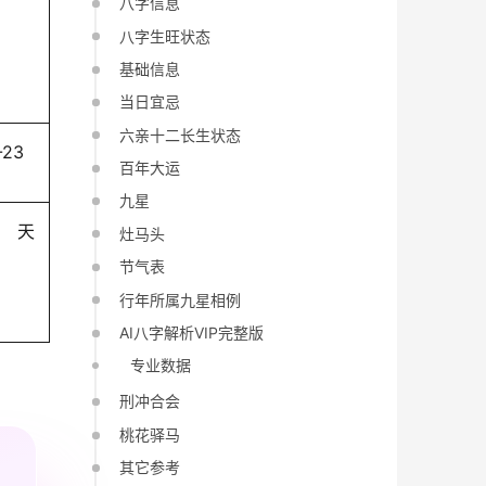
八字信息
八字生旺状态
基础信息
当日宜忌
六亲十二长生状态
-23
百年大运
九星
天
灶马头
节气表
行年所属九星相例
AI八字解析VIP完整版
专业数据
刑冲合会
桃花驿马
其它参考