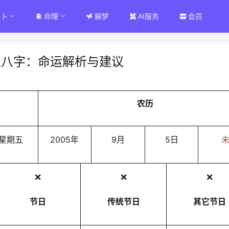
占卜
命理
解梦
AI服务
会员
人八字：命运解析与建议
农历
星期五
2005年
9月
5日
❌
❌
❌
节日
传统节日
其它节日