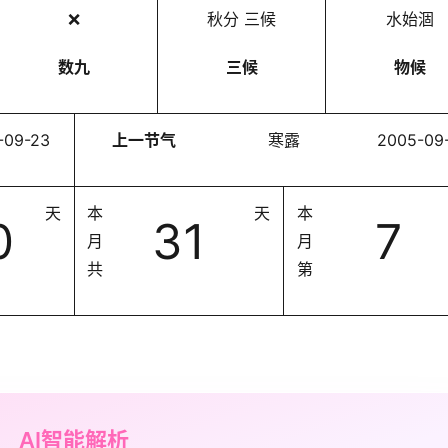
❌
秋分 三候
水始涸
数九
三候
物候
-09-23
上一节气
寒露
2005-09
天
本
天
本
0
31
7
月
月
共
第
AI智能解析