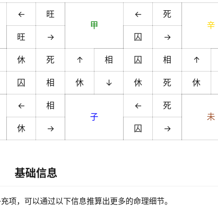
←
旺
←
死
甲
辛
旺
→
囚
→
休
死
↑
相
囚
相
↑
囚
相
休
↓
休
死
休
←
相
←
死
子
未
休
→
囚
→
基础信息
补充项，可以通过以下信息推算出更多的命理细节。