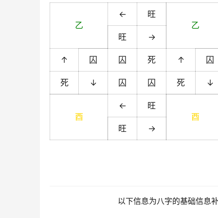
←
旺
乙
乙
旺
→
↑
囚
囚
死
↑
囚
死
↓
囚
囚
死
↓
←
旺
酉
酉
旺
→
以下信息为八字的基础信息