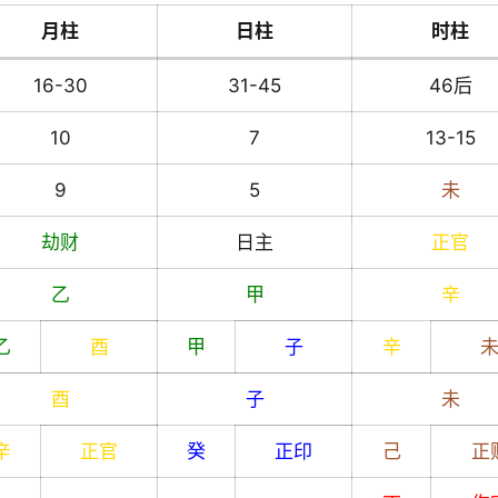
月柱
日柱
时柱
16-30
31-45
46后
10
7
13-15
9
5
未
劫财
日主
正官
乙
甲
辛
乙
酉
甲
子
辛
酉
子
未
辛
正官
癸
正印
己
正