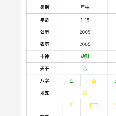
类别
年柱
年龄
1-15
公历
2005
农历
2005
十神
劫财
天干
乙
八字
乙
酉
地支
酉
辛
正官