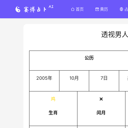
首页
黄历
透视男
公历
2005年
10月
7日
鸡
❌
生肖
闰月