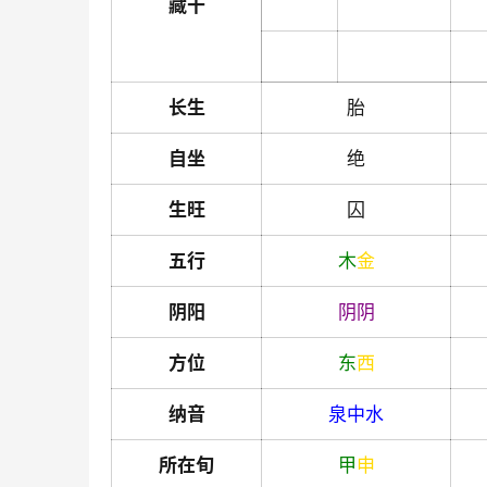
藏干
长生
胎
自坐
绝
生旺
囚
五行
木
金
阴阳
阴
阴
方位
东
西
纳音
泉中水
所在旬
甲
申