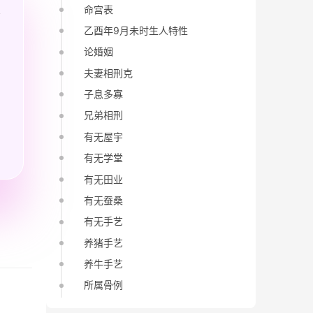
命宫表
乙酉年9月未时生人特性
论婚姻
夫妻相刑克
子息多寡
兄弟相刑
有无屋宇
有无学堂
有无田业
有无蚕桑
有无手艺
养猪手艺
养牛手艺
所属骨例