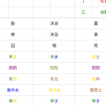
丁
伤
乙
劫
胎
沐浴
墓
绝
沐浴
衰
囚
相
死
木
金
木
水
金
土
阴
阴
阳
阳
阴
阴
东
西
东北
西
中
泉中水
海中金
路旁土
甲
申
甲
子
甲
子