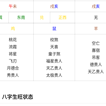
午
未
戌
亥
戌
亥
巽
东南
兑
正西
无
鸡
鼠
羊
桃花
绞煞
空亡
流霞
天喜
寡宿
将星
童子煞
吊客
飞刃
福星贵人
德贵人
月德合
天乙贵人
天乙贵人
秀贵人
太极贵人
八字生旺状态