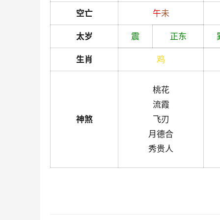
空亡
午
未
太岁
震
正东
生肖
鸡
桃花
流霞
神煞
飞刃
月德合
秀贵人