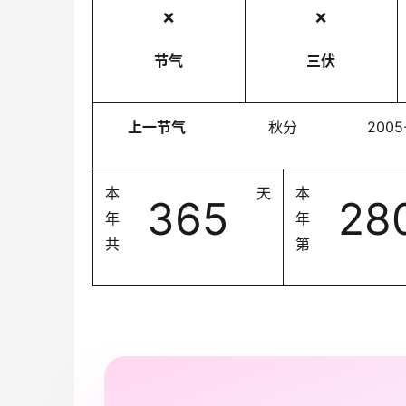
❌
❌
节气
三伏
上一节气
秋分
2005
本
天
本
365
28
年
年
共
第