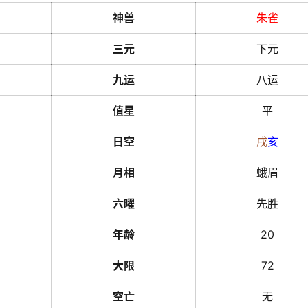
神兽
朱雀
三元
下元
九运
八运
值星
平
日空
戌
亥
月相
蛾眉
六曜
先胜
年龄
20
大限
72
空亡
无