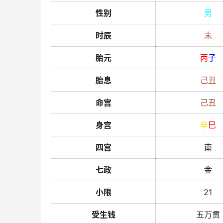
性别
男
时辰
未
胎元
丙
子
胎息
己
丑
命宫
己
丑
身宫
辛
巳
四宫
南
七政
金
小限
21
受生钱
五万贯