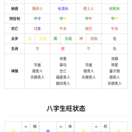
纳音
路旁土
长流水
壁上土
松柏木
所在旬
甲
子
甲
申
甲
午
甲
申
空亡
戌
亥
午
未
辰
巳
午
未
太岁
兑
正西
巽
东南
坤
西南
无
生肖
羊
蛇
牛
兔
吊客
流霞
华盖
驿马
华盖
将星
神煞
德贵人
空亡
德贵人
童子煞
天德贵人
福星贵人
天德贵人
德贵人
国印贵人
天德贵人
八字生旺状态
←
相
←
休
←
旺
辛
癸
辛
辛