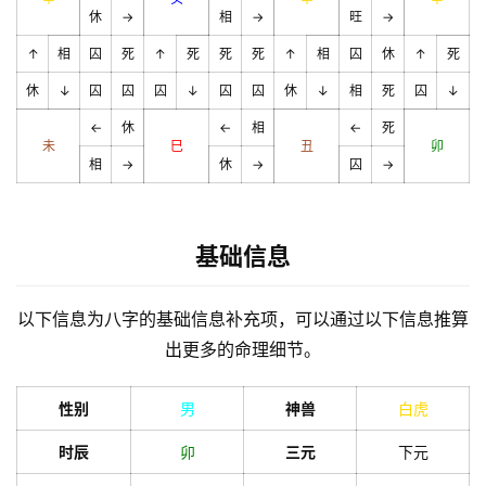
休
→
相
→
旺
→
↑
相
囚
死
↑
死
死
死
↑
相
囚
休
↑
死
休
↓
囚
囚
囚
↓
囚
囚
休
↓
相
死
囚
↓
←
休
←
相
←
死
未
巳
丑
卯
相
→
休
→
囚
→
基础信息
以下信息为八字的基础信息补充项，可以通过以下信息推算
出更多的命理细节。
性别
男
神兽
白虎
时辰
卯
三元
下元