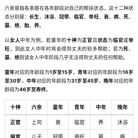
六亲是指各亲朋在各年龄段对自己的帮扶状态，这十二种状
态分别是：
长生
、
沐浴
、
冠带
、
临官
、
帝旺
、
衰
、
病
、
死
、
墓
、
绝
、
胎
、
养
。
以
女人
中年为例，若童年的
十神
为
正官
且
状态
为
临官
或
帝
旺
，则此女人中年时将会得到丈夫的较多帮助；若为
死
、
墓
、
绝
则该女人中年阶段几乎无法得到丈夫的任何帮助。
童年
对应的年龄段为
1岁至15岁
，
青年
对应的年龄段为
16岁
至30岁
，
中年
对应的年龄段为
31岁至45岁
，
晚年
对应的年
龄段为
46岁至寿终
。
十神
六亲
童年
青年
中年
晚年
正官
上司
衰
临官
养
沐浴
偏官
儿子
冠带
帝旺
墓
病