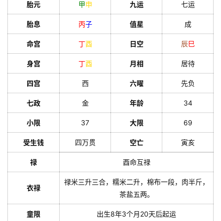
胎元
甲
申
九运
七运
胎息
丙
子
值星
成
命宫
丁
酉
日空
辰
巳
身宫
丁
酉
月相
居待
四宫
西
六曜
先负
七政
金
年龄
34
小限
37
大限
69
受生钱
四万贯
空亡
寅亥
禄
酉命互禄
禄米三升三合，糯米二升，棉布一段，肉半斤，
衣禄
茶盐五两。
童限
出生8年3个月20天后起运