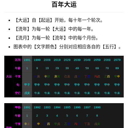
梦
百年大运
【大运】自【起运】开始，每十年一个轮次。
A
【流年】为每一轮【大运】中的每一年。
I
【流月】为每一轮【流年】中的每个月份。
服
务
图表中的【文字颜色】分别对应相应各自的【五行】。
区间
1991
1999
2009
2019
2029
2039
2049
2059
2069
2079
会
年龄
1
9
19
29
39
49
59
69
79
89
员
大运
干支
壬
辰
辛
卯
庚
寅
己
丑
戊
子
丁
亥
丙
戌
乙
酉
甲
申
旬
甲子
甲申
甲申
甲申
甲申
甲申
甲申
甲申
甲申
甲申
空亡
戌亥
午未
午未
午未
午未
午未
午未
午未
午未
午未
年份
1991
1992
1993
1994
1995
1996
1997
1998
年龄
1
2
3
4
5
6
7
8
干支
辛
未
壬
申
癸
酉
甲
戌
乙
亥
丙
子
丁
丑
戊
寅
流年