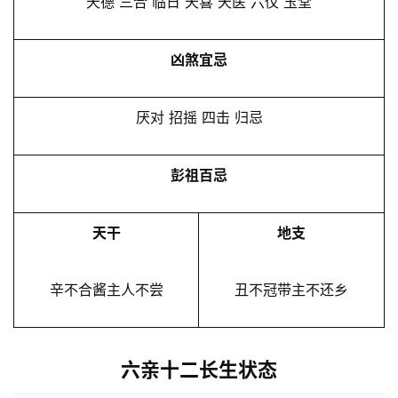
天德 三合 临日 天喜 天医 六仪 玉堂
凶煞宜忌
厌对 招摇 四击 归忌
彭祖百忌
天干
地支
辛不合酱主人不尝
丑不冠带主不还乡
六亲十二长生状态