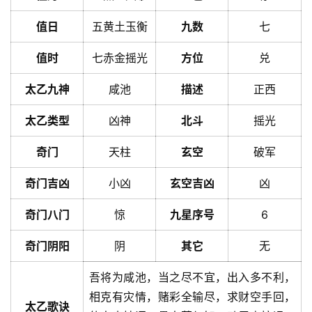
值日
五黄土玉衡
九数
七
值时
七赤金摇光
方位
兑
太乙九神
咸池
描述
正西
太乙类型
凶神
北斗
摇光
奇门
天柱
玄空
破军
奇门吉凶
小凶
玄空吉凶
凶
奇门八门
惊
九星序号
6
奇门阴阳
阴
其它
无
吾将为咸池，当之尽不宜，出入多不利，
相克有灾情，赌彩全输尽，求财空手回，
太乙歌诀