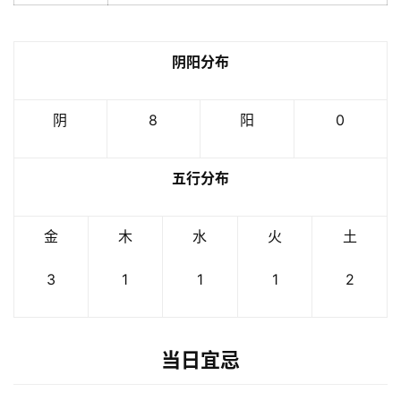
阴阳分布
阴
8
阳
0
五行分布
金
木
水
火
土
3
1
1
1
2
当日宜忌