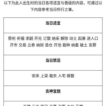
以下为此人出生时的当日各项适宜与晋级的内容，可通过以
下内容参考当日所行之事。
当日适宜
祭祀 祈福 求嗣 开光 订盟 纳采 解除 动土 起基 进人口
开市 交易 立券 纳财 造仓 开池 栽种 纳畜 破土 安葬
当日禁忌
安床 上梁 裁衣 入宅 嫁娶
吉神宜趋