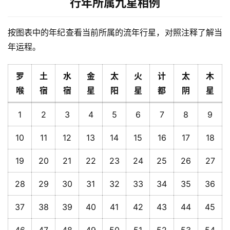
行年所属九星相例
按图表中的年纪查看当前所属的流年行星，对照注释了解当
年运程。
罗
土
水
金
太
火
计
太
木
喉
宿
宿
星
阳
星
都
阴
星
1
2
3
4
5
6
7
8
9
10
11
12
13
14
15
16
17
18
19
20
21
22
23
24
25
26
27
28
29
30
31
32
33
34
35
36
37
38
39
40
41
42
43
44
45