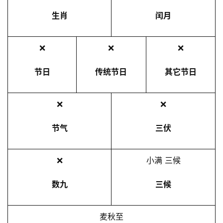
生肖
闰月
❌
❌
❌
节日
传统节日
其它节日
❌
❌
节气
三伏
❌
小满 三候
数九
三候
麦秋至