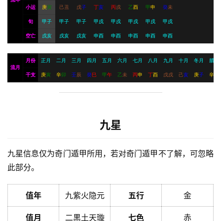
小运
庚
寅
己
丑
戊
子
丁
亥
丙
戌
乙
酉
甲
申
癸
未
旬
甲子
甲子
甲子
甲戌
甲戌
甲戌
甲戌
甲戌
空亡
戌亥
戌亥
戌亥
申酉
申酉
申酉
申酉
申酉
月份
正月
二月
三月
四月
五月
六月
七月
八月
九月
十月
冬月
腊月
流月
干支
庚
寅
辛
卯
壬
辰
癸
巳
甲
午
乙
未
丙
申
丁
酉
戊
戌
己
亥
庚
子
辛
丑
九星
九星信息仅为奇门遁甲所用，若对奇门遁甲不了解，可忽略
此部分。
值年
九紫火隐元
五行
金
值月
二黒土天璇
七色
赤