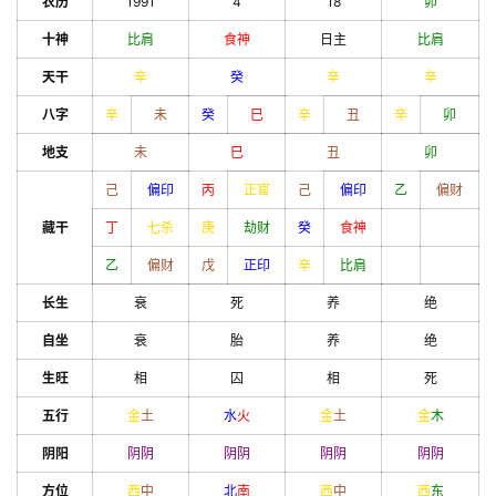
农历
1991
4
18
卯
十神
比肩
食神
日主
比肩
天干
辛
癸
辛
辛
八字
辛
未
癸
巳
辛
丑
辛
卯
地支
未
巳
丑
卯
己
偏印
丙
正官
己
偏印
乙
偏财
藏干
丁
七杀
庚
劫财
癸
食神
乙
偏财
戊
正印
辛
比肩
长生
衰
死
养
绝
自坐
衰
胎
养
绝
生旺
相
囚
相
死
五行
金
土
水
火
金
土
金
木
阴阳
阴
阴
阴
阴
阴
阴
阴
阴
方位
西
中
北
南
西
中
西
东