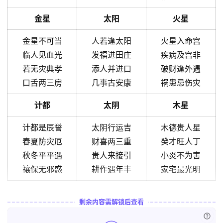
金星
太阳
火星
金星不可当
人若逢太阳
火星入命宫
临人见血光
发福进田庄
疾病及宫非
若无灾典孝
添人并进口
破财逢外遇
口舌两三房
几事古安康
祸患忌伤灾
计都
太阴
木星
计都是辰誉
太阴行运吉
木德贵人星
春夏防灾厄
财喜两三重
癸才旺人丁
秋冬平平遇
贵人来接引
小炎不为害
禳保无邪惑
耕作遇年丰
家宅最光明
剩余内容需解锁后查看
已付