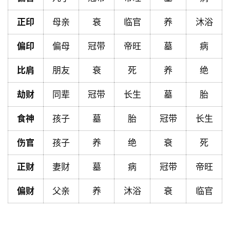
首
正印
母亲
衰
临官
养
沐浴
页
偏印
偏母
冠带
帝旺
墓
病
黄
比肩
朋友
衰
死
养
绝
历
劫财
同辈
冠带
长生
墓
胎
占
食神
孩子
墓
胎
冠带
长生
卜
伤官
孩子
养
绝
衰
死
正财
妻财
墓
病
冠带
帝旺
命
理
登录
注册
偏财
父亲
养
沐浴
衰
临官
解