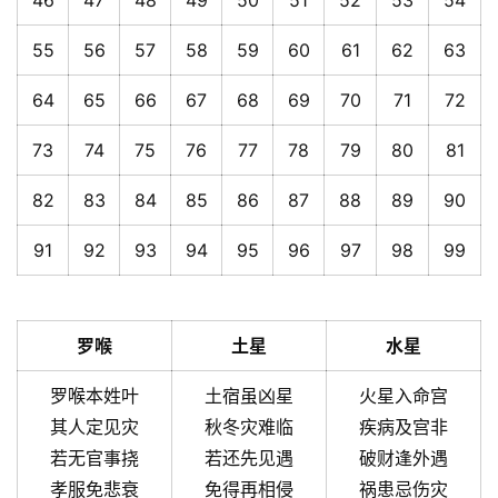
46
47
48
49
50
51
52
53
54
55
56
57
58
59
60
61
62
63
64
65
66
67
68
69
70
71
72
73
74
75
76
77
78
79
80
81
82
83
84
85
86
87
88
89
90
91
92
93
94
95
96
97
98
99
罗喉
土星
水星
罗喉本姓叶
土宿虽凶星
火星入命宫
其人定见灾
秋冬灾难临
疾病及宫非
若无官事挠
若还先见遇
破财逢外遇
孝服免悲衰
免得再相侵
祸患忌伤灾