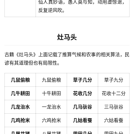
仙人真妙语，愚人莫与知，动用虚惊退，
反复逆风吹。
灶马头
古籍《灶马头》上面记载了推算气候和农事的相关算法，民
谚有其道理但也有局限性。
几鼠偷粮
九鼠偷粮
草子几分
草子九分
几牛耕田
十牛耕田
花收几分
花收十二分
几龙治水
一龙治水
几马驮谷
三马驮谷
几鸡抢米
六鸡抢米
几姑看蚕
六姑看蚕
几屠共猪
八屠共猪
甲田几分
甲田九分