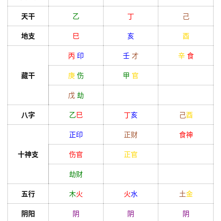
天干
乙
丁
己
地支
巳
亥
酉
丙
印
壬
才
辛
食
藏干
庚
伤
甲
官
戊
劫
八字
乙
巳
丁
亥
己
酉
正印
正财
食神
十神支
伤官
正官
劫财
五行
木
火
火
水
土
金
阴阳
阴
阴
阴