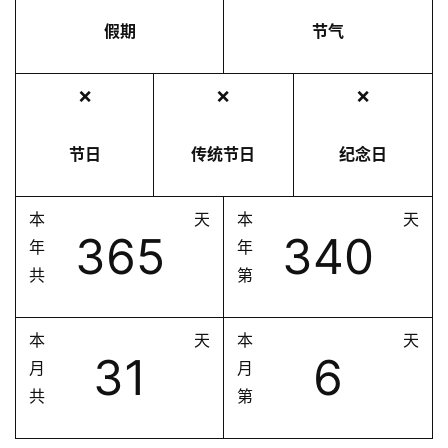
假期
节气
❌
❌
❌
节日
传统节日
纪念日
本
天
本
天
365
340
年
年
共
第
本
天
本
天
31
6
月
月
共
第