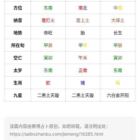
方位
东南
南
北
中
西
纳音
覆灯火
屋上土
大驿土
地势
帝旺
胎
长生
所在旬
甲
辰
甲
申
甲
辰
空亡
寅
卯
午
未
寅
卯
太岁
东南
正南
东南
生肖
蛇
猪
鸡
九星
二黒土天璇
二黒土天璇
六白金开阳
该篇内容由赛博占卜原创，如若转载，请注明出处：
https://saibozhanbu.com/jiemeng/16285.html