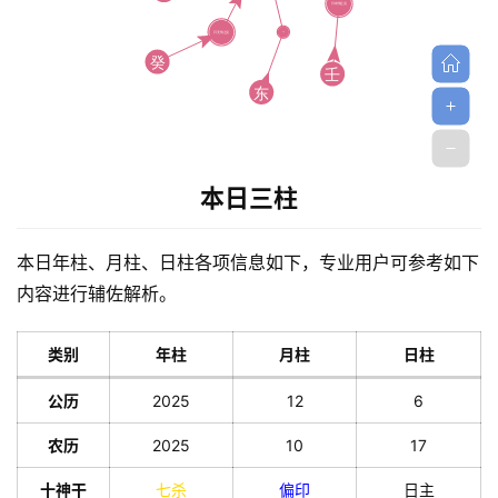
解
梦
A
本日三柱
I
服
务
本日年柱、月柱、日柱各项信息如下，专业用户可参考如下
内容进行辅佐解析。
会
类别
年柱
月柱
日柱
员
公历
2025
12
6
农历
2025
10
17
十神干
七杀
偏印
日主